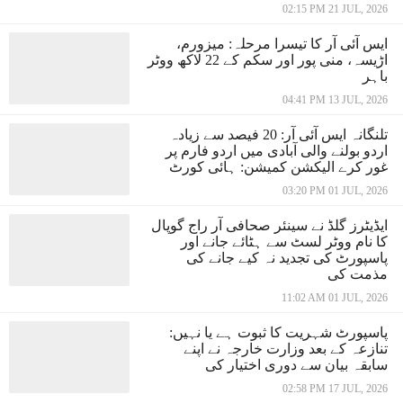
02:15 PM 21 JUL, 2026
ایس آئی آر کا تیسرا مرحلہ: میزورم،
اڑیسہ، منی پور اور سکم کے 22 لاکھ ووٹر
باہر
04:41 PM 13 JUL, 2026
تلنگانہ ایس آئی آر: 20 فیصد سے زیادہ
اردو بولنے والی آبادی میں اردو فارم پر
غور کرے الیکشن کمیشن: ہائی کورٹ
03:20 PM 01 JUL, 2026
ایڈیٹرز گلڈ نے سینئر صحافی آر راج گوپال
کا نام ووٹر لسٹ سے ہٹائے جانے اور
پاسپورٹ کی تجدید نہ کیے جانے کی
مذمت کی
11:02 AM 01 JUL, 2026
پاسپورٹ شہریت کا ثبوت ہے یا نہیں:
تنازعہ کے بعد وزارت خارجہ نے اپنے
سابقہ بیان سے دوری اختیار کی
02:58 PM 17 JUL, 2026