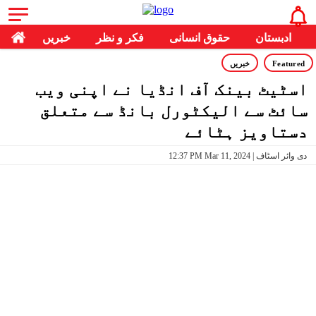
ادبستان
حقوق انسانی
فکر و نظر
خبریں
Featured
خبریں
اسٹیٹ بینک آف انڈیا نے اپنی ویب
سائٹ سے الیکٹورل بانڈ سے متعلق
دستاویز ہٹائے
12:37 PM Mar 11, 2024 | دی وائر اسٹاف