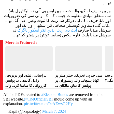
تھے۔
وہیں ، ایف اے کیو والے حصے میں ایس بی آئی نے الیکٹورل بانڈ
سے متعلق بنیادی معلومات جیسے کہ کے وائی سی کی ضروریات
اور بانڈ خریدنے کے لیے درکار شہریت کا ثبوت وغیرہ دیے گئے تھے۔
ہٹائے گئے دستاویز کوسینئر صحافی نتن سیٹھی اور ایک اور
سوشل میڈیا صارف
ایٹ دی ریٹ انڈین انڈر اسکور ناگرک
نے
سوشل میڈیا پلیٹ فارم ایکس (سابقہ ٹوئٹر) پر شیئر کیا تھا۔
More in Featured :
لی سے
سی جے پی تحریک: جنتر منتر پر
ہراسانی، تشدد اور بربریت:
اضگی؟
کھانا پہنچانے والے ریستوراں پر
راہل گاندھی نے پولیس
پولیس کا دباؤ، مالکان نے
کارروائی کا سامنا کرنے والے
ہراسانی کا الزام لگایا
مظاہرین کے لیے آواز بلند کی
All the PDFs related to
#ElectoralBonds
are removed from the
SBI website.
@TheOfficialSBI
should come up with an
explanation.
pic.twitter.com/0cAEwsG2Hy
— Kapil (@kapsology)
March 7, 2024