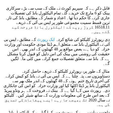
قابل ذکر ہے کہ سپریم کورٹ نے ملک کے سب سے بڑے سرکاری
بینک کو 6 مارچ تک خریدے گئے تمام الیکٹورل بانڈ کی تفصیلات
جاری کرنے کا حکم دیا تھا۔ اعداد و شمار کے مطابق، بانڈ کی تازہ
ترین قسط سمیت مجموعی طور پر ایس بی آئی کے ذریعے
16518.11 کروڑ روپے کے الیکٹورل بانڈ فروخت کیے
گئے ہیں۔
دی رپورٹرز کلیکٹو کی شائع کردہ
ایک رپورٹ
کے مطابق ، ایس بی
آئی نے الیکٹورل بانڈ سے متعلق اہم ڈیٹا مودی حکومت اور وزارت
خزانہ کو دیا ہے، بعض مواقع پر 48 گھنٹوں کے اندر بھی۔ اس
حقیقت کی روشنی میں بینک کی اس دلیل کو قبول کرنا مشکل
ہے کہ بانڈ سے متعلق تفصیلات جمع کرانے میں کئی ماہ لگیں
گے۔
مثال کے طور پر، رپورٹرز کلیکٹو کے ذریعے حاصل کردہ
دستاویزوں سے پتہ چلتا ہے کہ ایس بی آئی نے بانڈ کو کیش کرانے
کی آخری تاریخ ختم ہونے کے 48 گھنٹوں کے اندر ملک بھر سے
الیکٹورل بانڈ پر ڈیٹا اکٹھا کیا اور وزارت خزانہ کو اس کی جانکاری
دی۔ رپورٹ میں کہا گیا ہے کہ بینک نے فروخت کے ہر ونڈو پیریڈ
کے بعد اس طرح کی معلومات وزارت کے ساتھ شیئر کیں۔ کلیکٹو
نے سال 2020 تک بھیجے جا رہے ایسے پیغامات کی تصدیق
کی ہے۔
دلچسپ بات یہ ہے کہ رپورٹ میں کہا گیا ہے کہ الیکٹورل بانڈ