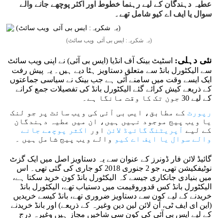
عطیہ دہندگان کے لیے رہنما خطوط اور اکثر پوچھے جانے والے
سوال یا ایف اے کیو شامل تھے۔
(بہ شکریہ: ایس بی آئی ویب سائٹ)
نئی دہلی:
اسٹیٹ بینک آف انڈیا (ایس بی آئی) نے اپنی ویب سائٹ
سے الیکٹورل بانڈ سے متعلق دستاویز ہٹا دیے ہیں۔ یہ پیش رفت
ایک ایسے وقت میں سامنے آئی ہے جب بینک نے سیاسی جماعتوں
کے ذریعے کیش کرائے گئے الیکٹورل بانڈ کی تفصیلات جمع کرانے
کے لیے 30 جون تک کا وقت مانگا ہے۔
رپورٹ
کے مطابق، ایس بی آئی کی ویب سائٹ پر جو لنک
یا ویب پیج موجود نہیں ہیں، ان میں عطیہ دہندگان
کے لیے
آپریٹنگ گائیڈ لائن
اور
اکثر پوچھے جانے
والے سوال یا ایف اے کیو
والے ویب پیج شامل ہیں ۔
گائیڈ لائن فار ڈونرز کے عنوان سے یہ دستاویز اصل میں ایک گزٹ
نوٹیفکیشن تھی، جو 2 جنوری 2018 کو جاری کی گئی تھی۔ اس
میں بنیادی جانکاری جیسے کہ الیکٹورل بانڈ کون خرید سکتا ہے،
الیکٹورل بانڈ کس قدوروقیمت میں دستیاب تھے، الیکٹورل بانڈ
خریدنے کے لیے کون سے دستاویز ضروری تھے، بانڈ کیسے خریدیں
(این ای ایف ٹی، آن لائن لین دین وغیرہ کے ذریعے) اور بانڈ خریدنے
کے لیے ایس بی آئی کی کون سی شاخیں مجاز ہیں وغیرہ درج