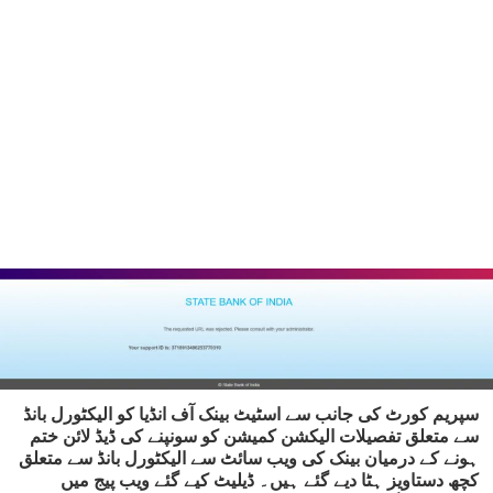
سپریم کورٹ کی جانب سے اسٹیٹ بینک آف انڈیا کو الیکٹورل بانڈ
سے متعلق تفصیلات الیکشن کمیشن کو سونپنے کی ڈیڈ لائن ختم
ہونے کے درمیان بینک کی ویب سائٹ سے الیکٹورل بانڈ سے متعلق
کچھ دستاویز ہٹا دیے گئے ہیں۔ ڈیلیٹ کیے گئے ویب پیج میں