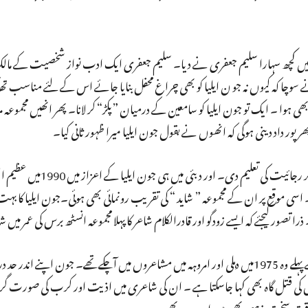
 میں کچھ سہارا سلیم جعفری نے دیا۔ سلیم جعفری ایک ادب نواز شخصیت کے مالک
چا کہ کیوں نہ جو ن ایلیا کو بھی چراغ محفل بنایا جائے اس کے لئے مناسب تھاکہ
بھی ہوا ۔ ایک تو جون ایلیا کو سامعین کے درمیان ”پکڑ“ کر لانا۔ پھر انھیں مجموعہ
 پور داد دینی ہوگی کہ انھوں نے بقول جون ایلیا میرا ظہور ثانی کیا۔
سلیم جعفری نے انھیں مایو سی اور فرار کی زندگی سے نکال کر رجائیت 
سی موقع پر ان کے مجموعہ ” شاید “ کی تقریب رونمائی بھی ہوئی۔جون ایلیا کا بہت 
ور کیجئے کہ ایسے زودگو اور قادرالکلام شاعر کا پہلا مجموعہ انسٹھ برس کی عمر میں ش
1991میں جون ایلیا نے ہندوستان کا سفر کیا حالانکہ اس سے پہلے وہ 1975میں دہلی اور امروہہ میں مشاعروں میں آچکےتھے۔ جون ا
وں کی قتل گاہ بھی کہا جاسکتا ہے ۔ ان کی شاعری میں اذیت اور کرب کی صورت گری ا
 سخت مذہبی بھی ہیں اور دہریہ بھی۔