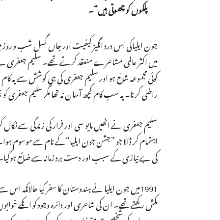
پلکوں کو چھوتی ہیں“۔
جون ایلیاکی اس درد انگیز کیفیت اور جاں گسل شب و روز
میں اکثر عالمی مشاعرے منعقد کرتے تھے۔ سلیم جعفری نے سو
کوئی مجموعہ شائع ہو اور سلیم جعفری کی ہی کوشش سے یہ کام 
راضی کرنا۔ یہ سب کام کچھ آسان نہ تھا مگر سلیم جعفری کو بھر
اہتمام کر ڈالا جو ”جشن جون ایلیا“کے نام سے موسوم ہوا۔ ا
کی بے نیازی کے سبب اور دست برد زمانہ سے ضائع ہوگیا۔ ذرا تص
مکش رکھتے تھے۔ ان کی شاعری اور دائرہ وجود کو انکے خواب
ہے۔ ان کی شخصیت متضاد رویوں کی مرکب ہے وہ بیک وقت