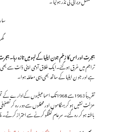
مسلسل ویرانی کی نذر ہوگیا ۔
ساری
گھر
ہجرت اور اس کا زخم جون ایلیا کے لہو میں تازہ رہا۔ ہجرت ا
تراجم میں غرق ہوگئے۔ایک خلاق آدمی اپنی ذات سے بھی انجمن
ہے اور جو ن ایلیا کے ساتھ بھی یہی معاملہ ہوا۔
تقریباً 1963سے 1968تک اسماعیلیوں کے
باختہ ہو کر رہ گئے۔ سرعام گفتگو کرنے سے احتراز کرتے۔ پھ