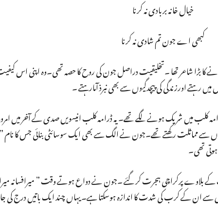
خیال خانہ بربادی نہ کرنا
کبھی اے جون تم شادی نہ کرنا
نے کا بڑا شاعر تھا ۔تخلیقیت دراصل جون کی روح کا حصہ تھی۔وہ اپنی اس کیفیت 
میں رہتے اورزندگی کی پیچدگیوں سے بھی نبرذ آمارہتے ۔
امہ کلب میں شریک ہونے لگے تھے۔ یہ ڈرامہ کلب انیسویں صدی کے آخر میں امروہ
ں سے مماثلت رکھتے تھے۔جون نے الگ سے بھی ایک سوسائٹی بنائی جس کا نام ”
 ہوتی تھی۔
حب کے بلاوے پرکراچی ہجرت کر گئے ۔جون نے دواع ہوتے وقت ” میرافسانہ میرا 
سے ان کے کرب کی شدت کا اندازہ ہوسکتا ہے۔ یہاں چند ایک باتیں درج کی جا