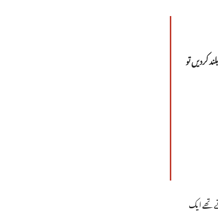
د کردیں تو
ے تھے ایک