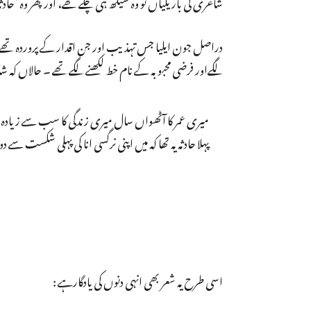
شاعری کی باریکیاں تو وہ سیکھ ہی چکے تھے، اور پھر وہ ’ح
لگےاور فرضی محبوبہ کے نام خط لکھنے لگے تھے ۔ حالاں کہ شا
میری عمر کا آٹھواں سال میری زندگی کا سب سے زیادہ
پہلا حادثہ یہ تھا کہ میں اپنی ‏نرگسی انا کی پہلی شکست سے دو
اسی طرح یہ شعر بھی انہی دنوں کی یادگارہے :