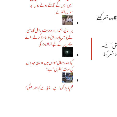
ایس ایس کے ’بڑھتے ہوئے رول‘ پر
سوال اٹھائے
 کچھ حیرت کی بات نہ تھی۔ 21سال کی عمر میں وہ باقاعدہ شعر کہنے
ہراسانی، تشدد اور بربریت: راہل گاندھی
نے پولیس کارروائی کا سامنا کرنے والے
مظاہرین کے لیے آواز بلند کی
 پیش آئے۔
 شعر کہا:‏
کیا ہندوستانی جیلوں میں ہو رہی قیدیوں
کی موت ’فطری‘ ہے؟
نیم کا پتہ کڑوا ہے … گالی سے کیا ناراضگی؟