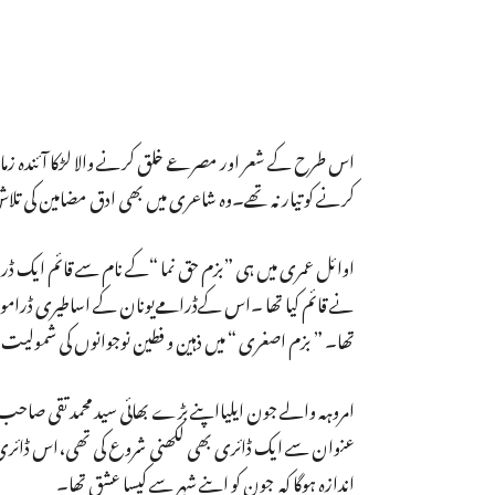
اس طرح کے شعر اور مصرعے خلق کرنے والا لڑکا آئندہ زما
کرنے کو تیار نہ تھے۔وہ شاعری میں بھی ادق مضامین کی تلاش 
اوائل عمری میں ہی ”بزم حق نما “کے نام سے قائم ایک ڈر
نے قائم کیا تھا ۔اس کےڈرامےیونان کے اساطیری ڈرامو
تھا۔ ” بزم اصغری “ میں ذہین و فطین نوجوانوں کی شمولیت
امروہہ والے جون ایلیااپنے بڑے بھائی سید محمد تقی صا
عنوان سے ایک ڈائری بھی لکھنی شروع کی تھی،اس ڈائری 
اندازہ ہوگا کہ جون کو اپنے شہر سے کیسا عشق تھا۔