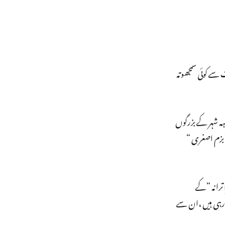
سے کوئی سمجھوتہ
ہ شہر کے بزرگوں
بزم اصغری “
ترانہ “کے
رہی ہیں ،ان سے