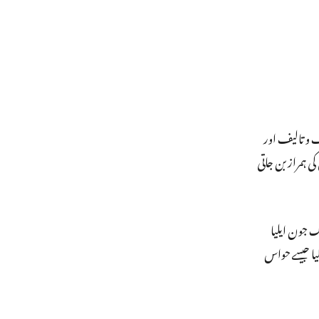
ف و تالیف اور
 ہمراز بن جاتی
تک جون ایلیا
ے قتل کے بعد جون ایلیا جیسے حواس