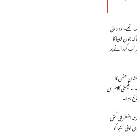
 تھے۔ وہ دبئی
 جون ایلیا کا
 مرتب کروانے پر
کی تعلیم دی۔ اور دبئی میں ہی جون ایلیا کے اعزاز میں 1990میں عظیم الشان جشن کا
سا قیمتی کلام ان
ائع ہوا۔
پنے اندر حد درجہ اضطرابی کش
پنی انتہا کو