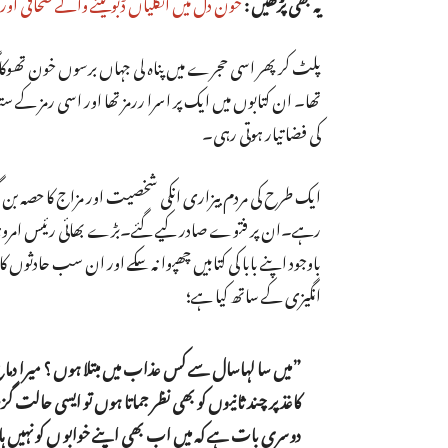
یہ بھی پڑھیں :
خون دل میں انگلیاں ڈبولینے والے صحافی اور
پلٹ کر پھر اسی حجرے میں پناہ لی جہاں برسوں خون تھوکا گی
تھا۔ ان کتابوں میں ایک پر اسرا ررمز تھا اور اسی رمز کے
کی فضا تیار ہوتی رہی۔
ایک طرح کی مردم بیزاری انکی شخصیت اور مزاج کا حصہ بن 
رہے۔ان پر فتوے صادر کیے گئے۔بڑے بھائی رئیس امروہوی 
باوجود اپنے بابا کی کتابیں چھپوا نہ سکے اور ان سب حادثو
انگیزی کے ساتھ کیا ہے؛
”میں سا لہاسال سے کس عذاب میں مبتلا ہوں ؟ میرا دماغ،
کاغذ پر چند ثانیوں کو بھی نظر جماتا ہوں تو ایسی حالت گزر
دوسری بات ہے کہ میں اب بھی اپنے خوابو ں کو نہیں ہ