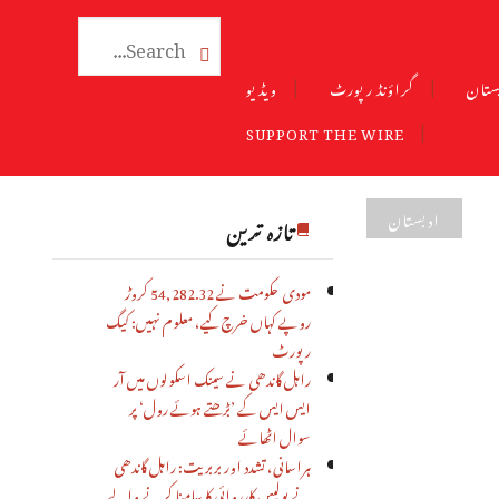

ستان
گراؤنڈ رپورٹ
ویڈیو
SUPPORT THE WIRE
ادبستان
تازہ ترین
مودی حکومت نے 54,282.32 کروڑ
روپے کہاں خرچ کیے، معلوم نہیں: کیگ
رپورٹ
راہل گاندھی نے سینک اسکولوں میں آر
ایس ایس کے ’بڑھتے ہوئے رول‘ پر
سوال اٹھائے
ہراسانی، تشدد اور بربریت: راہل گاندھی
نے پولیس کارروائی کا سامنا کرنے والے