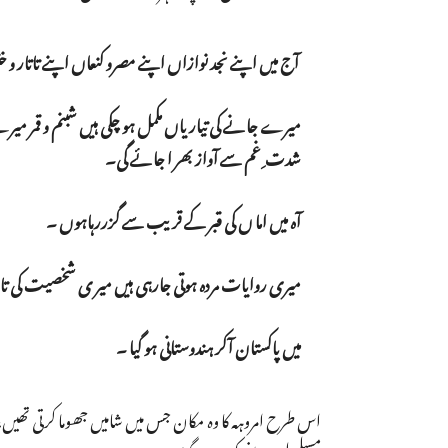
آج میں اپنے نجد نوازاں اپنے مصرو کنعاں اپنے تاتار
میرے جانے کی تیاریاں مکمل ہو چکی ہیں شبنم و قمر می
شدت ِ غم سے آواز بھر ا جائے گی۔
آہ میں اما ں کی قبر کے قریب سے گزررہاہوں ۔
میری روایات مردہ ہوتی جارہی ہیں میر ی شخصیت کی تاریخ 
میں پاکستان آکر ہندوستانی ہو گیا ۔
اس طرح امروہہ کا وہ مکان جس میں شامیں جھوما کرتی تھی