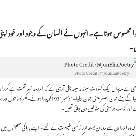
ا ہوا محسوس ہوتا ہے۔انہوں نے انسان کے وجود اور خود اپ
ی۔
Photo Credit : @JonEliaPoetry
بھی ہے۔یہاں ایک کہاوت سینہ بہ سینہ چلی آرہی ہے کہ’امروہہ شہر تخت ہے گزر
ہے جو چھوڑے وہ کمبخت ہے۔‘یہیں علامہ شفیق حسن ایلیا کے بیٹے جون اصغر یعنی جون ایلیا14دسمبر
ے اور کتاب دوستی کی مثالیں دی جاتی تھیں۔
ا کہ وہ ابتدا ہی سے رومان پسند اور نرگسی طبیعت کے تھے ۔اپنے بابا کی صحبتوں میں 