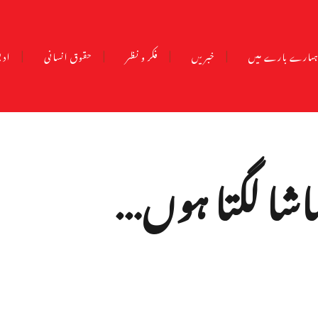
مارے بارے میں
خبریں
فکر و نظر
حقوق انسانی
ادب
ماشا لگتا ہوں…