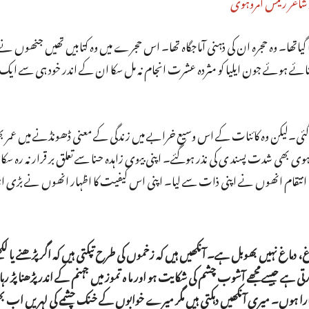
 شاعر رئیس امروہوی
اتھا۔ وہ حجرہ ان کی ذہنی آماجگاہ تھا۔ اس حجرے میں وہ کتابیں تھیں جنھوں نے اُ
 ستائے ہوئے جون ایلیا کو مثردہ عشرت انجام نہ مل سکا ان کے اندر خود ہی سے ا
گئی۔لیکن وہ کائنات کے اس وسیع خرابے میں زندگی کے معنی ڈھونڈنے میں عمر بھ
بھی شدت پسند ی کی نذر ہوگئے۔ اپنی بیوی زاہدہ حنا سے تعلق بر قرار نہ رہ 
ں کا انتقام انھوں نے اپنی ذات سے لیا۔ اپنی اس کیفیت کا اظہار انھوں نے بڑی ان
 دماغ نہیں بھوبل ہے۔ آنکھیں ہیں کہ زخموں کی طرح تپکتی ہیں کہ اگر پڑھنے یا لک
تی ہے جیسے مجھے آشوب چشم کی شکایت ہو اور ما ہ تموز میں جہنم کے اندر پڑھنا پڑ رہا 
ارا ہوں۔ میری آنکھیں دہکتی ہیں مگر میرے خوابوں کے خنک چشمے کی لہریں اب ب