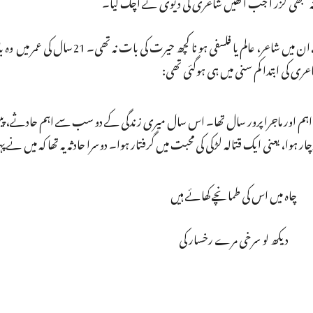
ادثہ‘ بھی گزر ا جب انھیں شاعری کی دیوی نے اچک لیا۔
دراصل جون ایلیا جس تہذیب اور جن اقدار کے پروردہ تھے ان میں شاعر، عالم یا فلسفی ہو نا
عری کی ابتدا کم سنی میں ہی ہوگئی تھی:
 اہم اور ماجرا پرور سال تھا۔ اس سال میری زندگی کے دو سب ‏سے اہم حادثے،
چار ہوا، یعنی ایک قتالہ ‏لڑکی کی محبت میں گرفتار ہوا۔ دوسرا حادثہ یہ تھا کہ میں ‏نے پہلا
چاہ میں اس کی طمانچے کھائے ہیں
دیکھ لو سرخی مرے رخسار کی