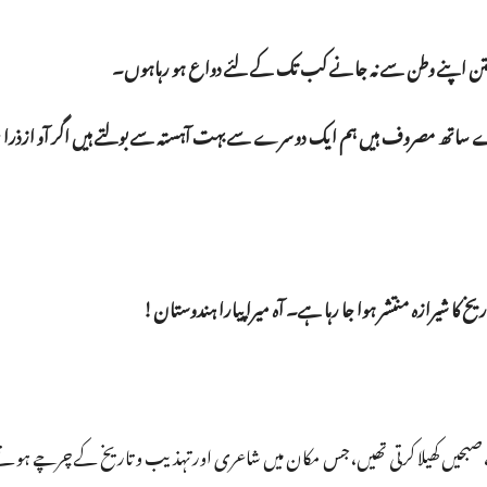
 و ختن اپنے وطن سے نہ جانے کب تک کے لئے دواع ہو رہاہوں۔
رے ساتھ مصروف ہیں ہم ایک دوسرے سے بہت آہستہ سے بولتے ہیں اگر آو ازذرا بلن
کا شیرازہ منتشر ہوا جا رہا ہے۔ آہ میرا پیارا ہندوستان!
ں،صبحیں کھیلا کرتی تھیں،جس مکان میں شاعری اور تہذیب و تاریخ کے چرچے ہوت