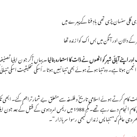
 گلی سنسان پڑی تھی بادِ فنا کے پہرے میں
 کے دالان اور آنگن میں بس اک کوا زندہ تھا
ور اپنے آبائی شہر کو انھوں نے ذات کا استعارہ بنالیا ۔
یہاں آکر جو ن ایلیا تصنی
 ہوتا ہے۔ وہ تنہا ہوتے ہوئے بھی تنہا نہیں ہوتا ۔ اُسکی تخلیقیت اسکی تنہائی کی
ادارے کے تحت کام کرتے ہوئے اسلامی تاریخ و فلسفہ سے متعلق بے شمار تراجم کئے۔ ابھی 
عزلت نشیں ہو کر ہنگاموں اور محفلوں سے دور رہ کر تصنیفی کام انجام دے رہے تھے۔ مگر 1988 میں رئیس امروہوی ک
ر وہی عالم کہ” تنہا پس زنداں کبھی رسوا سربازار “۔