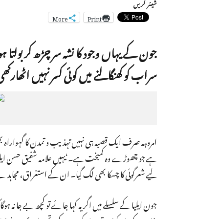
شیئر کریں
More
Print
جون کے یہاں وجود کا نشہ سر چڑھ کر بولت
سراب کو کھنگالنے میں کوئی کسر نہیں اٹھارکھ
امروہہ صرف ایک قصبہ ہی نہیں تہذیب و تمدن کا گہواراہ 
لیے شعرگوئی کا چسکا بھی لگ گیا۔ ان کے استغراق، مجاہد 
جون ایلیا کے سلسلے میں اگر یہ کہا جائے تو کچھ بے جا نہ ہوگ