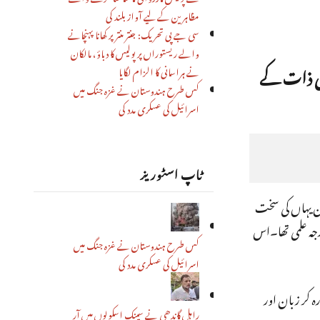
مظاہرین کے لیے آواز بلند کی
سی جے پی تحریک: جنتر منتر پر کھانا پہنچانے
والے ریستوراں پر پولیس کا دباؤ، مالکان
نی ذات کے
نے ہراسانی کا الزام لگایا
کس طرح ہندوستان نے غزہ جنگ میں
اسرائیل کی عسکری مدد کی
ٹاپ اسٹوریز
ان یہاں کی سخت
1931کوپیدا ہوئے۔گھر کا ماحول حد درجہ علمی تھا۔اس
کس طرح ہندوستان نے غزہ جنگ میں
اسرائیل کی عسکری مدد کی
رہ کر زبان اور
راہل گاندھی نے سینک اسکولوں میں آر