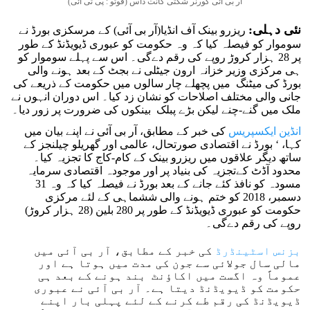
آر بی آئی گورنر شکتی کانت داس (فوٹو : پی ٹی آئی)
نئی دہلی:
ریزرو بینک آف انڈیا(آر بی آئی) کے مرسکزی بورڈ نے
سوموار کو فیصلہ کیا کہ وہ حکومت کو عبوری ڈیویڈنڈ کے طور
پر 28 ہزار کروڑ روپے کی رقم دے‌گی۔ اس سے پہلے سوموار کو
ہی مرکزی وزیر خزانہ ارون جیٹلی نے بجٹ کے بعد ہونے والی
بورڈ کی میٹنگ میں پچھلے چار سالوں میں حکومت کے ذریعے کی
جانی والی مختلف اصلاحات کو نشان زد کیا۔ اس دوران انہوں نے
ملک میں گنے-چنے لیکن بڑے پبلک بینکوں کی ضرورت پر زور دیا۔
انڈین ایکسپریس
کی خبر کے مطابق، آر بی آئی نے اپنے بیان میں
کہا، ‘ بورڈ نے اقتصادی صورتحال، عالمی اور گھریلو چیلنجز کے
ساتھ دیگر علاقوں میں ریزرو بینک کے کام-کاج کا تجزیہ کیا۔
محدود آڈٹ کےتجزیہ کی بنیاد پر اور موجودہ اقتصادی سرمایہ
مسودہ کو نافذ کئے جانے کے بعد بورڈ نے فیصلہ کیا کہ وہ 31
دسمبر، 2018 کو ختم ہونے والی ششماہی کے لئے مرکزی
حکومت کو عبوری ڈیویڈنڈ کے طور پر 280 بلین (28 ہزار کروڑ)
روپے کی رقم دے‌گی۔
بزنس اسٹینڈرڈ
کی خبر کے مطابق، آر بی آئی میں
مالی سال جولائی سے جون کی مدت میں ہوتا ہے اور
عموماً وہ اگست میں اکاؤنٹ بند ہونے کے بعد ہی
حکومت کو ڈیویڈنڈ دیتا ہے۔ آر بی آئی نے عبوری
ڈیویڈنڈ کی رقم طے کرنے کے لئے پہلی بار اپنے