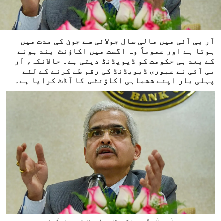
آر بی آئی میں مالی سال جولائی سے جون کی مدت میں
ہوتا ہے اور عموماً وہ اگست میں اکاؤنٹ بند ہونے
کے بعد ہی حکومت کو ڈیویڈنڈ دیتی ہے۔ حالانکہ، آر
بی آئی نے عبوری ڈیویڈنڈ کی رقم طے کرنے کے لئے
پہلی بار اپنے ششماہی اکاؤنٹس کا آڈٹ کرایا ہے۔