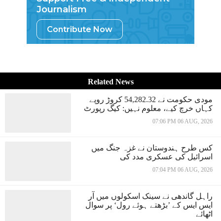
Journalism
Contribute Now
Related News
مودی حکومت نے 54,282.32 کروڑ روپے
کہاں خرچ کیے، معلوم نہیں: کیگ رپورٹ
07:06 PM 06 AUG, 2026
کس طرح ہندوستان نے غزہ جنگ میں
اسرائیل کی عسکری مدد کی
07:04 PM 06 AUG, 2026
راہل گاندھی نے سینک اسکولوں میں آر
ایس ایس کے ’بڑھتے ہوئے رول‘ پر سوال
اٹھائے