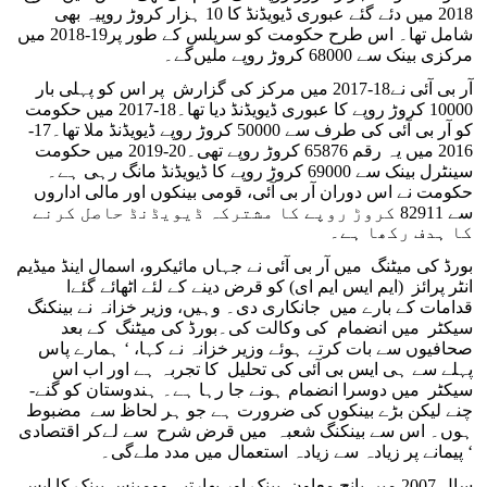
2018 میں دئے گئے عبوری ڈیویڈنڈ کا 10 ہزار کروڑ روپیہ بھی
شامل تھا۔ اس طرح حکومت کو سرپلس کے طور پر19-2018 میں
مرکزی بینک سے 68000 کروڑ روپے ملیں‌گے۔
آر بی آئی نے18-2017 میں مرکز کی گزارش پر اس کو پہلی بار
10000 کروڑ روپے کا عبوری ڈیویڈنڈ دیا تھا۔18-2017 میں حکومت
کو آر بی آئی کی طرف سے 50000 کروڑ روپے ڈیویڈنڈ ملا تھا۔17-
2016 میں یہ رقم 65876 کروڑ روپے تھی۔20-2019 میں حکومت
سینٹرل بینک سے 69000 کروڑ روپے کا ڈیویڈنڈ مانگ رہی ہے۔
حکومت نے اس دوران آر بی آئی، قومی بینکوں اور مالی اداروں
سے 82911 کروڑ روپے کا مشترکہ ڈیویڈنڈ حاصل کرنے
کا ہدف رکھا ہے۔
بورڈ کی میٹنگ میں آر بی آئی نے جہاں مائیکرو، اسمال اینڈ میڈیم
انٹر پرائز (ایم ایس ایم ای) کو قرض دینے کے لئے اٹھائے گئےا
قدامات کے بارے میں جانکاری دی۔ وہیں، وزیر خزانہ نے بینکنگ
سیکٹر میں انضمام کی وکالت کی۔بورڈ کی میٹنگ کے بعد
صحافیوں سے بات کرتے ہوئے وزیر خزانہ نے کہا، ‘ ہمارے پاس
پہلے سے ہی ایس بی آئی کی تحلیل کا تجربہ ہے اور اب اس
سیکٹر میں دوسرا انضمام ہونے جا رہا ہے۔ ہندوستان کو گنے-
چنے لیکن بڑے بینکوں کی ضرورت ہے جو ہر لحاظ سے مضبوط
ہوں۔ اس سے بینکنگ شعبہ میں قرض شرح سے لےکر اقتصادی
پیمانے پر زیادہ سے زیادہ استعمال میں مدد ملے‌گی۔ ‘
سال 2007 میں پانچ معاون بینک اور بھارتیہ وومینس بینک کا ایس