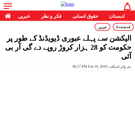
ادبستان
حقوق انسانی
فکر و نظر
خبریں
Featured
خبریں
الیکشن سے پہلے عبوری ڈیویڈنڈ کے طور پر
حکومت کو 28 ہزار کروڑ روپے دے‌ گی آر بی
آئی
06:27 PM Feb 19, 2019 | دی وائر اسٹاف