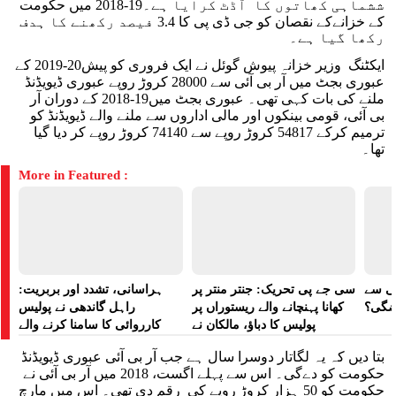
ششماہی کھاتوں کا آڈٹ کرایا ہے۔19-2018 میں حکومت
کے خزانےکے نقصان کو جی ڈی پی کا 3.4 فیصد رکھنے کا ہدف
رکھا گیا ہے۔
ایکٹنگ وزیر خزانہ پیوش گوئل نے ایک فروری کو پیش20-2019 کے
عبوری بجٹ میں آر بی آئی سے 28000 کروڑ روپے عبوری ڈیویڈنڈ
ملنے کی بات کہی تھی۔ عبوری بجٹ میں19-2018 کے دوران آر
بی آئی، قومی بینکوں اور مالی اداروں سے ملنے والے ڈیویڈنڈ کو
ترمیم کرکے 54817 کروڑ روپے سے 74140 کروڑ روپے کر دیا گیا
تھا۔
More in Featured :
لی سے
سی جے پی تحریک: جنتر منتر پر
ہراسانی، تشدد اور بربریت:
اضگی؟
کھانا پہنچانے والے ریستوراں پر
راہل گاندھی نے پولیس
پولیس کا دباؤ، مالکان نے
کارروائی کا سامنا کرنے والے
ہراسانی کا الزام لگایا
مظاہرین کے لیے آواز بلند کی
بتا دیں کہ یہ لگاتار دوسرا سال ہے جب آر بی آئی عبوری ڈیویڈنڈ
حکومت کو دے‌گی۔ اس سے پہلے اگست، 2018 میں آر بی آئی نے
حکومت کو 50 ہزار کروڑ روپے کی رقم دی تھی۔ اس میں مارچ