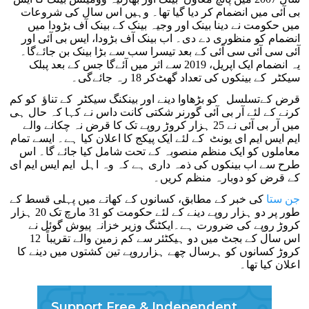
بی آئی میں انضمام کر دیا گیا تھا۔ وہیں اس سال کی شروعات
میں حکومت نے دینا بینک اور وجیہ بینک کے بینک آف بڑودا میں
انضمام کو منظوری دے دی۔ اب بینک آف بڑودا، ایس بی آئی اور
آئی سی آئی سی آئی کے بعد تیسرا سب سے بڑا بینک بن جائے‌گا۔
یہ انضمام ایک اپریل، 2019 سے اثر میں آئے‌گا جس کے بعد پبلک
سیکٹر کے بینکوں کی تعداد گھٹ‌کر 18 رہ جائے‌گی۔
قرض کےتسلسل کو بڑھاوا دینے اور بینکنگ سیکٹر کے تناؤ کو کم
کرنے کے لئے آر بی آئی گورنر شکتی کانت داس نے کہا کہ حال ہی
میں آر بی آئی نے 25 ہزار کروڑ روپے تک کا قرض نہ چکانے والے
ایم ایس ایم ای یونٹ کے لئے ایک پیکج کا اعلان کیا ہے۔ ایسے تمام
معاملوں کو ایک منظم منصوبہ کے تحت شامل کیا جائے گا۔ اس
طرح سے اب بینکوں کی ذمہ داری ہے کہ وہ اہل ایم ایس ایم ای
کے قرض کو دوبارہ منظم کریں۔
جن ستا
کی خبر کے مطابق، کسانوں کے کھاتے میں پہلی قسط کے
طور پر دو ہزار روپے دینے کے لئے حکومت کو 31 مارچ تک 20 ہزار
کروڑ روپے کی ضرورت ہے۔ایکٹنگ وزیر خزانہ پیوش گوئل نے
اس سال کے بجٹ میں دو ہیکٹئر سے کم زمین والے تقریباً 12
کروڑ کسانوں کو ہرسال چھے ہزارروپے تین کشتوں میں دینے کا
اعلان کیا تھا۔
Support Free & Independent