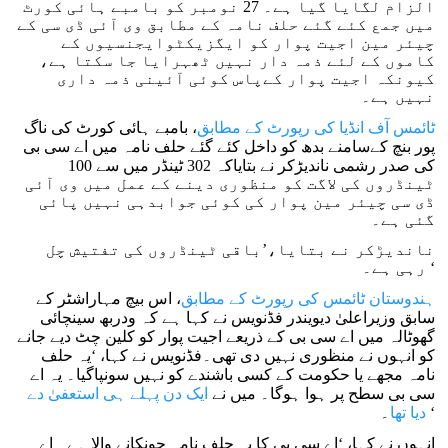
الزام لگایا گیا ہے۔ 27 نومبر کو بامبے ہائی کورٹ
میں جمع کئے گئے حلف نامہ کے مطابق وی آئی ڈی سی کے
چیئر مین اجیت پوار کو ایگزیکٹوایجنسیوں کے
کاموں کے لئے ذمہ دار نہیں ٹھہرایا جا سکتا ہے،
کیونکہ اجیت پوار کےپاس کوئی آئینی ذمہ داری
نہیں ہے۔
ٹائمس آف انڈیا کی رپورٹ کے مطابق
، بامبے ہائی کورٹ کی ناگ
پور بنچ کےسامنے بدھ کو داخل کئے گئے حلف نامہ میں اے سی بی
کی صدر رشمی ناندیڑکر نے بتایاکہ 302 ٹینڈر میں سے 100
ٹینڈروں کی لاگت کو منظوری دینے کے عمل میں وی آئی
ڈی سی چیئر مین پوار کی کوئی جوابدہی نہیں پائی
گئی ہے۔
ناندیڑکر نے بتایا،’باقی ٹینڈروں کی تفتیش چل
رہی ہے۔ ‘
ہندوستان ٹائمس کی رپورٹ کے مطابق
، اس بیچ مہاراشٹر کے
سابق وزیراعلیٰ دیویندر فڈنویس نے کہا ہے کہ ودربھ سینچائی
گھوٹالہ میں اے سی بی کے ذریعے اجیت پوار کو کلین چٹ دیے جانے
کو انہوں نے منظوری نہیں دی تھی۔فڈنویس نے کہا، ‘یہ حلف
نامہ مجھے یا حکومت کے کسی باشندے کو نہیں سونپاگیا۔ یہ اے
سی بی سطح پر ہوا ہوگا۔ میں نے
ایک دن پہلے ہی استعفیٰ دے
۔ ‘
دیا تھا
انہوں نے کہا، ‘اے سی بی کا یہ حلف نامہ چونکانے والا ہے۔ اے