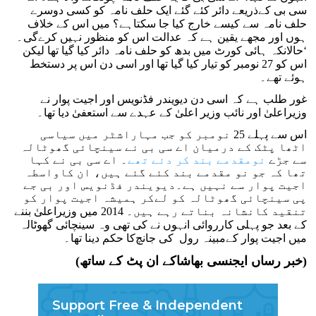
سی بی کےذریعے دائر کئے گئے ایک حلف نامہ کو کسی دوسرے
حلف نامہ سے کیسے خارج کیا جا سکتاہے؟ میں اس کے خلاف
ہوں اور مجھے یقین ہے کہ عدالت اس کو منظور نہیں کرے‌گی۔
‘حالانکہ ہائی کورٹ میں بدھ کو حلف نامہ دائر کیا گیا تھا لیکن
اس کو 27 نومبر کو تیار کیا گیا تھا اور اسی دن اس پر دستخط
ہوئے تھے۔
غور طلب ہے کہ اسی دن دیویندر فڈنویس اور اجیت پوار نے
وزیراعلیٰ اور نائب وزیر اعلیٰ کے عہدے سے استعفیٰ دیا تھا۔
اس سے پہلے 25 نومبر کو جب مہاراشٹر میں سیاسی
اٹھا پٹک کے درمیان اے سی بی نے سینچائی گھوٹالہ
سے جڑے
نومقدمے بند کر دئے تھے
۔ اے سی بی نے کہا
تھا کہ جو نو مقدمے بند کئے گئے ہیں، ان کاواسطہ
اجیت پوار سے نہیں ہے۔دیویندر فڈنویس اور بی جے
پی سینچائی گھوٹالہ کو لےکر ہمیشہ اجیت پوار کو
تنقید کانشانہ بناتے رہے ہیں۔ 2014 میں وزیراعلیٰ بننے
کے بعد جو پہلی کارروائی انہوں نے کی تھی وہ سینچائی گھوٹالہ
میں اجیت پوار کےمبینہ رول کی جانچ‌کا حکم دینا تھا۔
(خبر رساں ایجنسی بھاشاکے ان پٹ کے ساتھ)
Support Free & Independent