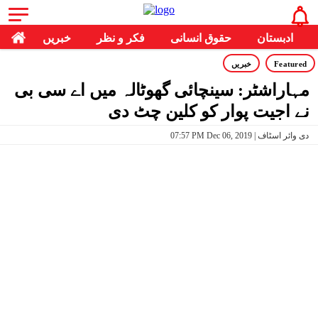
ادبستان
حقوق انسانی
فکر و نظر
خبریں
Featured
خبریں
مہاراشٹر: سینچائی گھوٹالہ میں اے سی بی
نے اجیت پوار کو کلین چٹ دی
07:57 PM Dec 06, 2019 | دی وائر اسٹاف