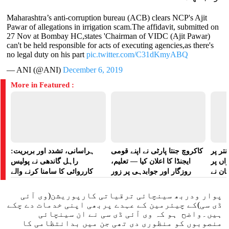
Maharashtra’s anti-corruption bureau (ACB) clears NCP's Ajit
Pawar of allegations in irrigation scam.The affidavit, submitted on
27 Nov at Bombay HC,states 'Chairman of VIDC (Ajit Pawar)
can't be held responsible for acts of executing agencies,as there's
no legal duty on his part
pic.twitter.com/C31dKmyABQ
— ANI (@ANI)
December 6, 2019
More in Featured :
تر پر
کاکروچ جنتا پارٹی نے اپنے قومی
ہراسانی، تشدد اور بربریت:
راں پر
ایجنڈا کا اعلان کیا — تعلیم،
راہل گاندھی نے پولیس
کان نے
روزگار اور جوابدہی پر زور
کارروائی کا سامنا کرنے والے
 لگایا
مظاہرین کے لیے آواز بلند کی
پوار ودربھ سینچائی ترقیاتی کارپوریشن(وی آئی
ڈی سی)کے چیئرمین کے عہدے پربھی اپنی خدمات دے چکے
ہیں۔واضح ہو کہ وی آئی ڈی سی نے ان سینچائی
منصوبوں کو منظوری دی تھی جن میں بدانتظامی کا