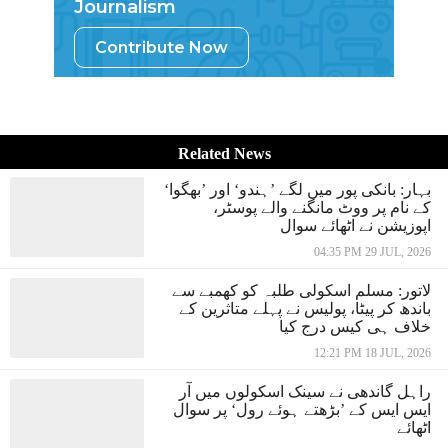
Journalism
Contribute Now
Related News
بہار: بانکی پور میں لگے ’ہندو‘ اور ’بھگوا‘
کے نام پر ووٹ مانگنے والے پوسٹر،
اپوزیشن نے اٹھائے سوال
04:35 PM 29 JUL, 2026
لاتور: مسلم اسکولی طلبہ کو کھمبے سے
باندھ کر پیٹا، پولیس نے پہلے متاثرین کے
خلاف ہی کیس درج کیا
12:21 PM 18 JUL, 2026
راہل گاندھی نے سینک اسکولوں میں آر
ایس ایس کے ’بڑھتے ہوئے رول‘ پر سوال
اٹھائے