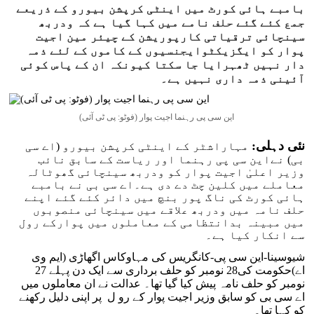
بامبے ہائی کورٹ میں اینٹی کرپشن بیورو کے ذریعے
جمع کئے گئے حلف نامے میں کہا گیا ہے کہ ودربھ
سینچائی ترقیاتی کارپوریشن کے چیئر مین اجیت
پوار کو ایگزیکٹوایجنسیوں کے کاموں کے لئے ذمہ
دار نہیں ٹھہرایا جا سکتا کیونکہ ان کے پاس کوئی
آئینی ذمہ داری نہیں ہے۔
این سی پی رہنما اجیت پوار (فوٹو: پی ٹی آئی)
نئی دہلی:
مہاراشٹر کے اینٹی کرپشن بیورو (اے سی
بی) نےاین سی پی رہنما اور ریاست کے سابق نائب
وزیر اعلیٰ اجیت پوار کو ودربھ سینچائی گھوٹالہ
معاملے میں کلین چٹ دے دی ہے۔اے سی بی نے بامبے
ہائی کورٹ کی ناگ پور بنچ میں دائر کئے گئے اپنے
حلف نامہ میں ودربھ علاقے میں سینچائی منصوبوں
میں مبینہ بدانتظامی کے معاملوں میں پوارکے رول
سے انکار کیا ہے۔
شیوسینا-این سی پی-کانگریس کی مہاوکاس اگھاڑی (ایم وی
اے)حکومت کی28 نومبر کو حلف برداری سے ایک دن پہلے 27
نومبر کو حلف نامہ پیش کیا گیا تھا۔ عدالت نے ان معاملوں میں
اے سی بی کو سابق وزیر اجیت پوار کے رو ل پر اپنی دلیل رکھنے
کو کہا تھا۔