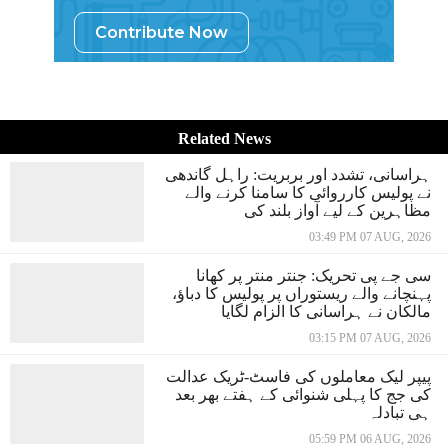
Contribute Now
Related News
ہراسانی، تشدد اور بربریت: راہل گاندھی
نے پولیس کارروائی کا سامنا کرنے والے
مظاہرین کے لیے آواز بلند کی
03:49 PM 07 AUG, 2026
سی جے پی تحریک: جنتر منتر پر کھانا
پہنچانے والے ریستوراں پر پولیس کا دباؤ،
مالکان نے ہراسانی کا الزام لگایا
03:15 PM 07 AUG, 2026
پیپر لیک معاملوں کی فاسٹ-ٹریک عدالت
کی جج کا پہلی شنوائی کے ہفتے بھر بعد
ہی تبادلہ
05:59 PM 06 AUG, 2026