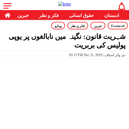
ادبستان
حقوق انسانی
فکر و نظر
خبریں
Featured
خبریں
فکر و نظر
ویڈیو
شہریت قانون: نگینہ میں نابالغوں پر یوپی
پولیس کی بربریت
03:15 PM Dec 31, 2019 | دی وائر اسٹاف