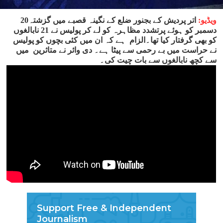
ویڈیو:
اتر پردیش کے بجنور ضلع کے نگینہ قصبے میں گزشتہ20
دسمبر کو ہوئے پرتشدد مظاہرہ کو لے کر پولیس نے 21 نابالغوں
کو بھی گرفتار کیا تھا۔الزام ہے کہ ان میں کئی بچوں کو پولیس
نے حراست میں بے رحمی سے پیٹا ہے۔ دی وائر نے متاثرین میں
سے کچھ نابالغوں سے بات چیت کی۔
Support Free & Independent
Journalism