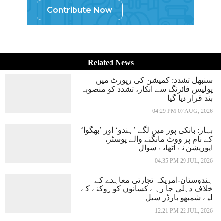
Contribute Now
Related News
سنبھل تشدد: کمیشن کی رپورٹ میں
پولیس فائرنگ سے انکار، تشدد کو منصوبہ
بند قرار دیا گیا
04:29 PM 07 AUG, 2026
بہار: بانکی پور میں لگے ’ہندو‘ اور ’بھگوا‘
کے نام پر ووٹ مانگنے والے پوسٹر،
اپوزیشن نے اٹھائے سوال
04:35 PM 29 JUL, 2026
ہندوستان-امریکہ تجارتی معاہدے کے
خلاف دہلی جا رہے کسانوں کو روکنے کے
لیے شمبھو بارڈر سیل
12:21 PM 22 JUL, 2026