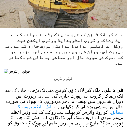
ملک گیرلاک ڈاؤن کو تین مئی تک بڑھائے جانے کے بعد
ایک رضاکار گروپ اسٹرینڈیڈ ورکرس ایکشن نیٹ
ورک(ایس ڈبلیو اے این) نے ایک رپورٹ جاری کی ہے ۔یہ
رپورٹ اس دوران شہروں میں پھنسے مہاجر مزدوروں
کے بھوک کی صورت حال اور معاشی بدحالی کو دکھاتی
ہے۔
فوٹو: رائٹرس
نئی دہلی:
ملک گیر لاک ڈاؤن کو تین مئی تک بڑھائے جانے کے بعد
ایک رضاکار گروپ نے رپورٹ جاری کی ہے ۔یہ رپورٹ اس
دوران شہروں میں پھنسے مہاجر مزدوروں کے بھوک کی صورت
حال اور معاشی بدحالی کو دکھاتی ہے۔
انڈین ایکسپریس کے
مطابق
، کو رونا وائرس کو پھیلنے سے روکنے کے لیے وزیر اعظم
نریندر مودی کے ذریعے ملک گیر لاک ڈاؤن کے اعلان کئے جانے کے
دو دن بعد 27 مارچ سے ہی ماہرین تعلیم اور بھوک کے حقوق کو