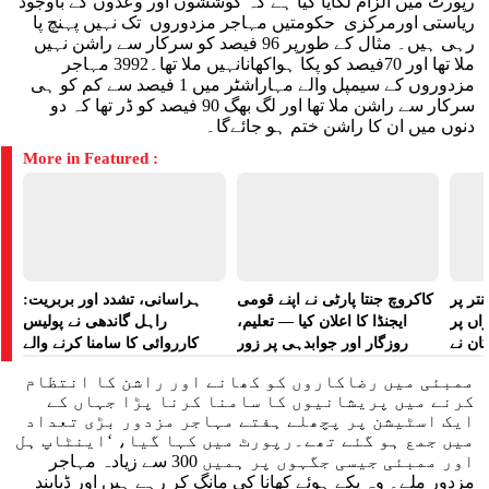
رپورٹ میں الزام لگایا گیا ہے کہ کوششوں اور وعدوں کے باوجود
ریاستی اورمرکزی حکومتیں مہاجر مزدوروں تک نہیں پہنچ پا
رہی ہیں۔ مثال کے طورپر 96 فیصد کو سرکار سے راشن نہیں
ملا تھا اور 70فیصد کو پکا ہواکھانانہیں ملا تھا۔3992 مہاجر
مزدوروں کے سیمپل والے مہاراشٹر میں 1 فیصد سے کم کو ہی
سرکار سے راشن ملا تھا اور لگ بھگ 90 فیصد کو ڈر تھا کہ دو
دنوں میں ان کا راشن ختم ہو جائےگا۔
More in Featured :
تر پر
کاکروچ جنتا پارٹی نے اپنے قومی
ہراسانی، تشدد اور بربریت:
راں پر
ایجنڈا کا اعلان کیا — تعلیم،
راہل گاندھی نے پولیس
کان نے
روزگار اور جوابدہی پر زور
کارروائی کا سامنا کرنے والے
 لگایا
مظاہرین کے لیے آواز بلند کی
ممبئی میں رضاکاروں کو کھانے اور راشن کا انتظام
کرنے میں پریشانیوں کا سامنا کرنا پڑا جہاں کے
ایک اسٹیشن پر پچھلے ہفتے مہاجر مزدور بڑی تعداد
میں جمع ہو گئے تھے۔رپورٹ میں کہا گیا، ‘اینٹاپ ہل
اور ممبئی جیسی جگہوں پر ہمیں 300 سے زیادہ مہاجر
مزدور ملے۔ وہ پکے ہوئے کھانا کی مانگ کر رہے ہیں اور ڈبابند