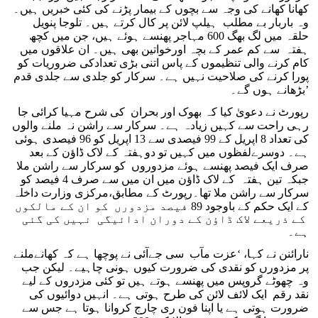
کھانا کھانے کی وجہ سے بچوں کے بیمار پڑنے کی کئی خبریں ہیں۔
وہ باربار بے مطلب ہیلپ لائن پر کال کرتے ہیں۔ تلوجا پنویل
حلقہ میں لگ بھگ 600 مہاجر پھنسے ہوئے ہیں، جن میں کچھ
ہفتہ سے کم عمر کے بچہ اورخواتین بھی ہیں۔ ان علاقوں میں
کام کرنے والی تنظیموں کے پاس اتنی بڑی تعدادکی ضروریات کو
پورا کرنے کی صلاحیت نہیں ہے۔ سرکار کو جلدی سے جلدی قدم
بڑھانے ہوں گے۔’
رپورٹ نے دعویٰ کیا کہ بھوک اور بحران کی شرح مہیا کرائی جا
رہی راحت سے کہیں زیادہ ہے۔ سرکار سے راشن نہ ملنے والوں
کی تعداد 8 اپریل کے 99 فیصدی سے 13 اپریل کو 96 فیصدی ہوئی
ہے۔ دوسرےلفظوں میں کہیں تو دوہفتہ کے لاک ڈاؤن کے بعد
صرف ایک فیصد پھنسے ہوئے مزدوروں کو سرکار سے راشن ملا
جبکہ تین ہفتہ کے لاک ڈاؤن میں ان میں سے صرف 4 فیصد کو
سرکار سے راشن ملا تھا۔رپورٹ کے مطابق،مرکزی وزارت داخلہ
کے ایک حکم کے باوجود 89 فیصد مزدورں کو ان کے مالکوں
کے ذریعے لاک ڈاؤن کے دوران ادائیگی نہیں کی گئی
ہے۔
نارائنن نے کہا، ‘عزت مآب سی جےآئی نے پوچھا ہے کہ کھانےملنے
پر مزدورں کو نقدی کی ضرورت کیوں ہونی چاہیے۔ لیکن جب
وہ چھوٹے گروپس میں پھنسے ہوتے ہیں تو کئی مزدروں کے لیے
نقد رقم ایک لائف لائن کی طرح ہوتی ہے۔ انہیں دوائیوں کی
ضرورت ہوتی ہے یا اپنا فون ری چارج کروانا ہوتا ہے جس سے