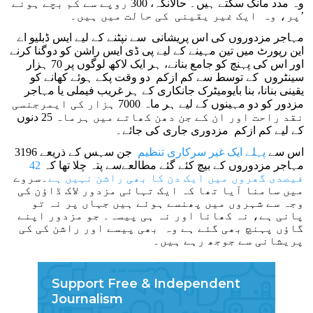
وہ مدد مانگ سکتے ہیں۔ حالانکہ، 300 روپے سے کم بچے ہونے
پر، وہ ایک غیر یقینی کی حالت میں ہیں۔’
مہاجر مزدوروں کی اس پریشانی سے نپٹنے کے لیے ایس ڈبلیو اے
این رپورٹ میں تین مہینے کے لیے پی ڈی ایس راشن کو دوگنا کرنے
اور اس کی پہنچ کو جامع بنانے، ہر ایک لاکھ لوگوں پر 70 ہزار
سینٹروں کے توسط سے کم ازکم دو وقت پکے ہوئے کھانے کو
یقینی بنانا، بنا بایومیٹرک جانکاری کے ہر غریب فیملی یا مہاجر
مزدور کو دو مہینوں کے لیے ہر ماہ 7000 ہزار کی ایمرجنسی
نقد راحت اور ان کے جن دھن کھاتے میں ہرماہ 25 دنوں
کے لیے کم ازکم مزدوری جاری کی جائے۔
اس سے
پہلے ایک غیر سرکاری تنظیم
جن سہس کے ذریعے 3196
مہاجر مزدوروں کے بیچ کئے گئے مطالعےسے پتہ چلا تھا کہ
42
فیصدی گھروں میں ایک دن کا بھی راشن نہیں ہے
۔سروے
میں سامنا آیا تھا کہ ایک تہائی مزدور لاک ڈاؤن کی
وجہ سے شہروں میں پھنسے ہوئے ہیں جہاں پر نہ تو
پانی ہے، نہ کھانا اور نہ ہی پیسہ۔ جو مزدور اپنے
گاؤں پہنچ بھی گئے ہے وہ بھی پیسے اور راشن کی کی
پریشانی سے جوجھ رہے ہیں۔
Support Free & Independent
Journalism