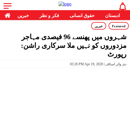
ادبستان
حقوق انسانی
فکر و نظر
خبریں
Featured
خبریں
شہروں میں پھنسے 96 فیصدی مہاجر
مزدوروں کو نہیں ملا سرکاری راشن:
رپورٹ
03:26 PM Apr 19, 2020 | دی وائر اسٹاف