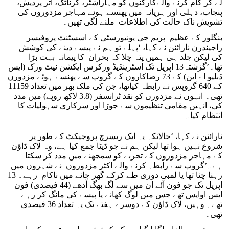
لے کر کام کرنے والےکارکنوں کو مہاراشٹر، کرناٹک، اتر پردیش،
پنجاب، دہلی اور ہریانہ میں پھنسے ہوئے مہاجر مزدوروں کی
تشویش ناک حالت کی اطلاعات ملنے لگی تھیں۔
بنگلور کے عظیم پریم جی یونیورسٹی کے اسسٹنٹ پروفیسر
راجیندرن نارائنن نے کہا، ‘پہلے تو ہم نے پیسے دینے کی کوشش
کی لیکن جلد ہی ہمیں پتہ چلا کہ بحران کا پیمانہ بہت بڑا
تھا۔’گزشتہ13 اپریل تک اسٹرینڈیڈ ورکرس ایکشن نیٹ ورک (ایس
ڈبلیو اے این) کے 73 رضاکاروں کے گروپ سے پھنسے ہوئے مزدورں
کے 640 گروپس نے رابطہ کیاتھا، جن کی ملک بھر میں تعداد 11159
تھی۔ انہوں نے مزدورں کو نقد ٹرانسفر (3.8 لاکھ روپے) میں مدد
کی، انہیں مقامی تنظیموں سے جوڑا اور سرکاری سہولیات کا
انتظام کیا۔
نارائنن نے کہا، ‘حالانکہ یہ ایک ریسرچ پروجیکٹ کے طور پر
شروع نہیں ہوا تھا لیکن ہم نے جو ڈیٹا جمع کیا ہے، وہ لاک ڈاؤن
کے مہاجر مزدوروں کے تجربے کو سمجھنے میں مدد کر سکتا
ہے۔’گروپ سے رابطہ کرنے والے اکثر مزدوروں نے شہروں میں
رہنا چنا تھا یا لمبی دوری طے کرکے گھر جانے میں ناکام رہے۔ 13
اپریل تک جو فون آئے ان میں سے لگ بھگ آدھے (44 فیصدی) فون
ایس اوایس تھے جس میں لوگ کھانے یا پیسے کی مانگ کر رہے
تھے۔ وہیں، لاک ڈاؤن کے دوسرے ہفتے تک یہ تعداد 36 فیصدی
تھی۔