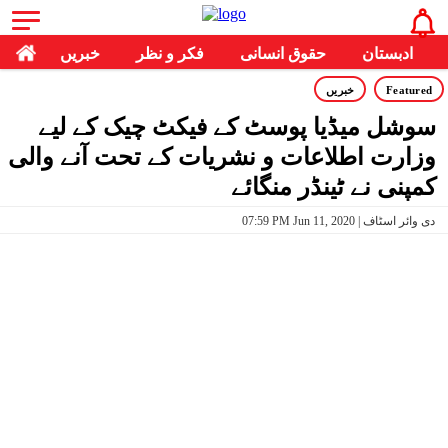
ادبستان
حقوق انسانی
فکر و نظر
خبریں
Featured
خبریں
سوشل میڈیا پوسٹ کے فیکٹ چیک کے لیے
وزارت اطلاعات و نشریات کے تحت آنے والی
کمپنی نے ٹینڈر منگائے
07:59 PM Jun 11, 2020 | دی وائر اسٹاف