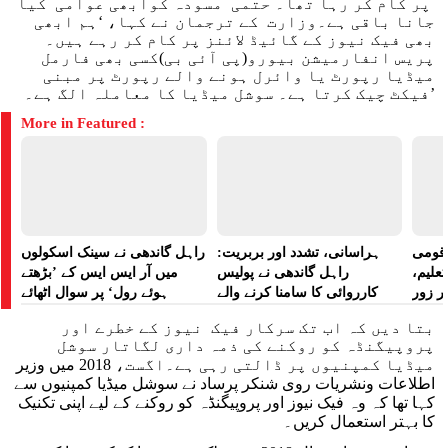
پر کام کر رہا تھا۔ حتمی مسودہ کوابھی عوامی کیا
جانا باقی ہے۔وزارت کے ترجمان نے کہا، ‘ہم ابھی
بھی فیک نیوز کے گائیڈ لائنز پر کام کر رہے ہیں۔
پریس انفارمیشن بیورو(پی آئی بی)کسی بھی فارمل
میڈیا رپورٹ یا وائرل ہونے والے رپورٹ پر مبنی
فیکٹ چیک کرتا ہے۔ سوشل میڈیا کا معاملہ الگ ہے۔’
More in Featured :
ے قومی
ہراسانی، تشدد اور بربریت:
راہل گاندھی نے سینک اسکولوں
تعلیم،
راہل گاندھی نے پولیس
میں آر ایس ایس کے ’بڑھتے
ر زور
کارروائی کا سامنا کرنے والے
ہوئے رول‘ پر سوال اٹھائے
مظاہرین کے لیے آواز بلند کی
بتا دیں کہ اب تک سرکار فیک نیوز کے خطرے اور
پروپیگنڈہ کو روکنے کی ذمہ داری لگاتار سوشل
میڈیا کمپنیوں پر ڈالتی رہی ہے۔اگست، 2018 میں وزیر
اطلاعات ونشریات روی شنکر پرساد نے سوشل میڈیا کمپنیوں سے
کہا تھا کہ وہ فیک نیوز اور پروپیگنڈہ کو روکنے کے لیے اپنی تکنیک
کا بہتر استعمال کریں۔