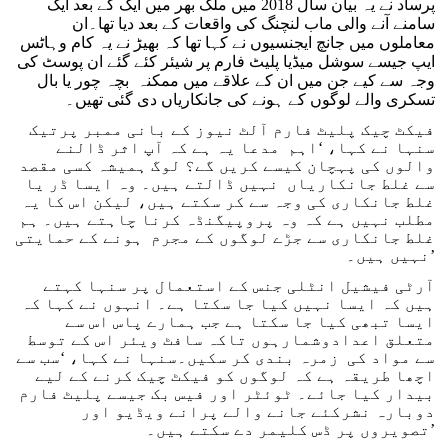
پرساد نے یہ بیان سال 2018 میں ملک بھر میں ایک کے بعد ایک
سامنے آنے والی ماب لنچنگ کی واقعات کے بعد دیا تھا۔ان
معاملوں میں جانچ ایجنسیوں نے کہا تھا کہ بھیڑ نے یہ کام وہاٹس
ایپ جیسے سوشل میڈیا پلیٹ فارم پر شیئر کئے گئے ان پوسٹ کی
وجہ سے کیے جن میں ان کے علاقے میں ممکنہ بچہ چور یا بال
تسکری والے لوگوں کے ہونے کی جانکاریاں دی گئی تھیں۔
فیکٹ چیک پلیٹ فارم آلٹ نیوز کے بانی ممبر پرتیک
سنہا نے کہا، ‘اہم مدعا یہ ہے کہ آپ اثر ڈالنے
والوں کی پہچان کیسے کریں گے؟ لوگ ہمیشہ کسی مقصد
سے غلط جانکاریاں نہیں ڈالتے ہیں۔ وہ ایسا ڈر یا
غلط جانکاری کی وجہ سے کر سکتے ہیں، لیکن اس کا یہ
مطلب نہیں ہے کہ وہ پروپیگنڈہ کرنا چاہتے ہیں۔ ہم
غلط جانکاری سے جڑے لوگوں کے مجرم ہونے کے حمایتی
نہیں ہیں۔’
آرٹی فیشیل انٹلی جنس کے استعمال پر سنہا کہتے
ہیں کہ ایسا نہیں کیا جا سکتا ہے۔ انہوں نے کہا کہ
ایسا تبھی کیا جا سکتا ہے جب ہمارے پاس اس سے
متعلق اعدادوشمارہوں تاکہ سافٹ ویئر اس کے توسط
سے مواد کی زمرہ بندی کر سکیں۔سنہا نے کہا، ‘سب سے
اچھا طریقہ ہے کہ لوگوں کو فیکٹ چیک کرنے کے لیے
بیدار کیا جائے۔ ٹوئٹر اور فیس بک جیسے پلیٹ فارم
دوبارہ نشرکئے جانے والے پرانے ویڈیو اور
تصویروں پر ڈس کلیمر دے سکتے ہیں۔’