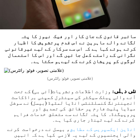
سائبر قانون کے جان کار اور فیک نیوز کا پتہ
لگانے والے ماہرین نے اس قدم پرتشویش کا اظہار
کرتے ہوئے کہا ہے کہ اس سے سرکار کے لیے غیرقانونی
نگرانی کے راستے کھل جا ئیں گے اور اس کا استعمال
لوگوں کو پریشان کرنے کے لیےہو سکتا ہے۔
(علامتی تصویر، فوٹو: رائٹرس)
نئی دہلی:
وزارت اطلاعات ونشریات(آئی بی) کے تحت
آنے والی پبلک سیکٹر کی سینٹرل کمپنی براڈکاسٹ
انجینئرنگ کنسلٹنٹس انڈیا لمٹیڈ (بیسل) نے سوشل
میڈیا پلیٹ فارم پر حقائق کی تصدیق اور
پروپیگنڈہ کا پتہ لگانے سے متعلق خدمات فراہم
کرنے کے لیے ٹینڈر جاری کیا ہے۔
انڈین ایکسپریس کے مطابق
، بیسل نے درخواست کرنے
والی ایجنسیوں کے لیے یہ لازمی کیا ہے کہ انہیں