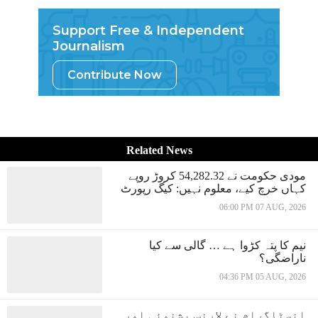
Support Free & Independent
Journalism
Contribute Now
Related News
مودی حکومت نے 54,282.32 کروڑ روپے
کہاں خرچ کیے، معلوم نہیں: کیگ رپورٹ
06:00 PM 07 AUG, 2026
نیم کا پتہ کڑوا ہے … گالی سے کیا
ناراضگی؟
04:36 PM 05 AUG, 2026
انسٹاگرام نے لارنس بشنوئی اور