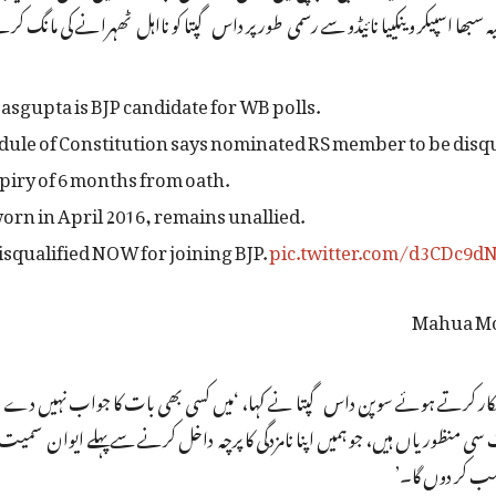
سبھا اسپیکر وینکییا نائیڈو سے رسمی طور پر داس گپتا کو نااہل ٹھہرانے کی مانگ کر
sgupta is BJP candidate for WB polls.
ule of Constitution says nominated RS member to be disquali
iry of 6 months from oath.
orn in April 2016, remains unallied.
isqualified NOW for joining BJP.
pic.twitter.com/d3CDc9d
نکار کرتے ہوئے سوپن داس گپتا نے کہا، ‘میں کسی بھی بات کا جواب نہیں دے ر
ی منظوریاں ہیں، جو ہمیں اپنا نامزدگی کا پرچہ داخل کرنے سے پہلے ایوان سمی
سب کر دوں گا۔’