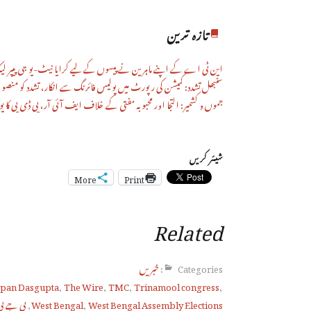
تازہ ترین
این ٹی اے کے اپنے ماہرین نے پیسوں کے لیے کرایا نیٹ-یو جی پیپر ل
سنبھل تشدد: کمیشن کی رپورٹ میں پولیس فائرنگ سے انکار، تشدد کو منصوبہ بن
جموں و کشمیر: التجا اور محبوبہ مفتی کے خلاف ایف آئی آر، پی ڈی پی کا پو
شیئر کریں
More
Print
Related
Categories:
خبریں
pan Dasgupta
,
The Wire
,
TMC
,
Trinamool congress
,
West Bengal Assembly Elections
,
West Bengal
,
بی جے پی