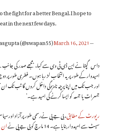
the fight for a better Bengal. I hope to
at in the next few days.
March 16, 2021
— Swapan Dasgupta (@swapan55)
داس گپتا نے این ڈی ٹی وی سے کہا، ‘مجھے صدر کی جانب س
امیدوار کے طور پریہ انتخاب لڑ رہا ہوں۔ فطری طور پر 
اور جب تک میں اپنا پرچہ نامزدگی داخل کروں گا تب تک ان ت
جمعرات یا جمعہ کو ایسا کرنے کی امید ہے۔’
رپورٹ کے مطابق
، بی جے پی نےرسمی طور پرآزاد اورسیاسی
سیٹ سے امیدوار بنایا ہے۔ 14 مارچ کو بی جے پی نے
ان ک