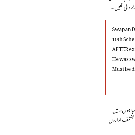
نے والی تھیں۔
Swapan Da
10th Sched
AFTER exp
He was sw
Must be d
ہا ہوں۔ میں
ت مختلف اداروں