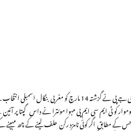
راجیہ سبھا کے نامزد ممبرسوپن داس گپتا کو بی جے پی نے گزشتہ 14 مارچ کو مغربی بنگال اسم
موار کو ٹی ایم سی ایم پی مہوا موئترا نے داس گپتا پر آئی
س کے مطابق اگر کوئی نامزد رکن حلف لینے کے چھ مہینے کے