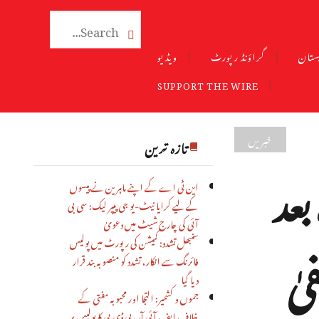

ستان
گراؤنڈ رپورٹ
ویڈیو
SUPPORT THE WIRE
خبریں
تازہ ترین
بعد
این ٹی اے کے اپنے ماہرین نے پیسوں
کے لیے کرایا نیٹ-یو جی پیپر لیک: سی بی
آئی کی چارج شیٹ میں دعویٰ
یٰ
سنبھل تشدد: کمیشن کی رپورٹ میں پولیس
فائرنگ سے انکار، تشدد کو منصوبہ بند قرار
دیا گیا
جموں و کشمیر: التجا اور محبوبہ مفتی کے
خلاف ایف آئی آر، پی ڈی پی کا پولیس پر