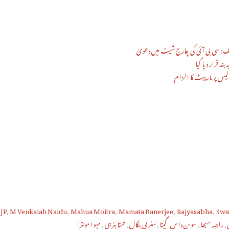
یک: سی بی آئی کی چارج شیٹ میں دعویٰ
د قرار دیا گیا
لیس پر مار پیٹ کا الزام
JP
,
M Venkaiah Naidu
,
Mahua Moitra
,
Mamata Banerjee
,
Rajyasabha
,
Swa
,
راجیہ سبھا
,
سوپن داس گپتا
,
مغربی بنگال
,
ممتا بنرجی
,
مہوا موئترا