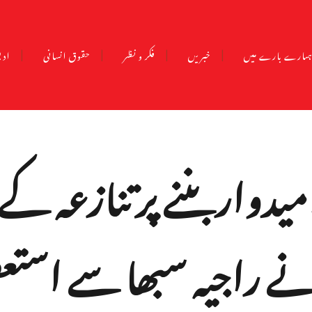
مارے بارے میں
خبریں
فکر و نظر
حقوق انسانی
ادب
یدوار بننے پر تنازعہ کے 
ے راجیہ سبھا سے استعف