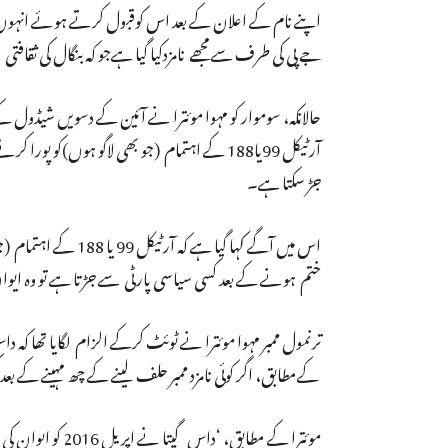
اپنے نام کے اعلان کے بعد اس کوقبول کرتے ہوئے انہوں ن
جے پی کی طرف سے مجھے نامزدکیا گیا ہےجو کہ بنگال کی ثقاف
حالانکہ، سوموار کو مہوا موئترا نے آئین کے دسویں شیڈول ک
آرٹیکل 99یا188 کے اہتمام (جو بھی لاگو ہوں)
جڑ سکتا ہے۔
اس میں آگے کہا گیا 
ختم ہونے کے بعد کسی سیاسی پارٹی سے جڑتا ہے تو وہ ایو
ترنمول ممبر مہوا موئترا نے ٹوئٹ کرکے الزام لگایا تھا کہ
کےمطابق، اگر کوئی نامزد ممبر حلف لینے کے چھ مہینے کے بع
موئترا کے مطابق،