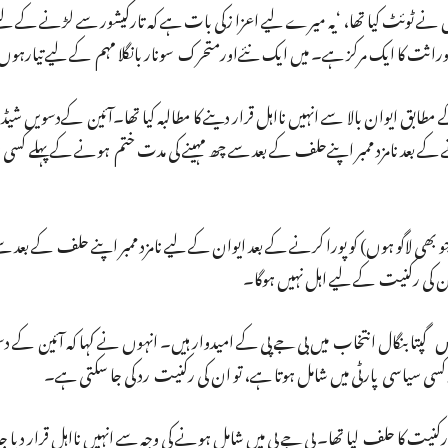
ے ٹوئٹ کیا تھا، ‘یہ میرے لیے اعزا زکی بات ہے کہ تارکیشور سے لڑنے کے لیےم
تی وراثت کا ایک مرکز ہے۔ میں ایک نئےاورمتحرک سونار بانگلا مہم کے لیے تیارہو
ے مطابق ایوان بالا سے انہیں نااہل قرار دینے کا مطالبہ کیا تھا۔آئین کےدسویں 
کو پورا کرنے کے بعد نامزد ممبر اپنےحلف کے بعد سے چھ مہینے کی مدت ختم ہونے کے پہلے ک
ہے کہ آرٹیکل 99 یا 188 کے اہتمام (جو بھی لاگو ہوں) کو پورا کرنے کے بعد ایوان کے لیے نامزد ممبر اپنے حلف کے
ان کی رکنیت کے لیے اہل نہیں ہوگا۔
 داس گپتا بنگال انتخاب میں بی جے پی کے امیدوار ہیں۔ انہوں نے کہا کہ آئین کے
د کسی سیاسی پارٹی میں شامل ہوتا ہے، تو ان کی رکنیت رد کی جا سکتی ہے۔
 ‘داس گپتا نے اپریل 2016 کو ایوان کی رکنیت کا حلف لیا تھا۔ بی جے پی میں شامل ہونے کی وجہ سے انہیں نااہل قرا