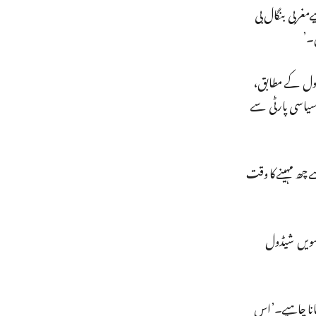
غربی بنگال بی
ں۔’
شیڈول کے مطابق،
سی سیاسی پارٹی سے
 بعد سے چھ مہینے کا وقت
 دسویں شیڈول
ر دیا جانا چاہیے۔’اس