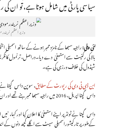
سیاسی پارٹی میں شامل ہوتا ہے، تو ان کی 
وزیر اعظم نریندر مودی 
نئی دہلی:
راجیہ سبھا کے نامزد ممبر ہونے کے ساتھ اسمبلی انت
بالا کی رکنیت سے استعفیٰ دے دیا۔دراصل، ترنمول کانگریس ا
شیڈول کی خلاف ورزی کی ہے۔
این ڈی ٹی وی کی رپورٹ کے مطابق
داس گپتا اپریل، 2016 میں راجیہ سبھا ممبر بنے تھے اور ان کی مدت اپریل، 2022 تک تھی۔
داس گپتا نے ٹوئٹر پر اپنے استعفیٰ کا اعلان کیا اور کہا، 
کےطور پر تارکیشوراسمبلی سیٹ سے اگلے کچھ دنوں کے اندر 