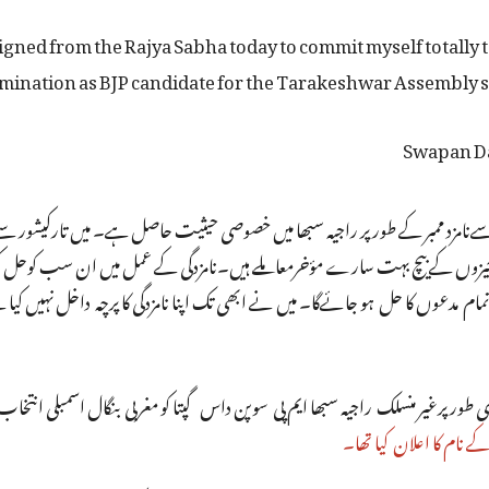
igned from the Rajya Sabha today to commit myself totally to 
omination as BJP candidate for the Tarakeshwar Assembly se
ےنامزد ممبر کے طور پر راجیہ سبھا میں خصوصی حیثیت حاصل ہے۔ میں تارکیشور س
دو چیزوں کے بیچ بہت سارے مؤخرمعاملے ہیں۔نامزدگی کے عمل میں ان سب کوحل 
مام مدعوں کا حل ہو جائےگا۔ میں نے ابھی تک اپنا نامزدگی کا پرچہ داخل نہیں کیا 
 طور پرغیر منسلک راجیہ سبھا ایم پی سوپن داس گپتا کو مغربی بنگال اسمبلی انتخاب 
ے نام کا اعلان کیا تھا۔