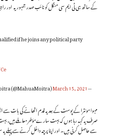
کے ساتھ ہی ٹی ایم سی منگل کو نائب صدر جمہوریہ اور راجیہ 
fied if he joins any political party
NCe
March 15, 2021
— Mahua Moitra (@MahuaMoitra)
مہوا موئترا کے پوسٹ کے بعد یہ قدم اٹھانے کی بات سے ا
صرف یہ کہہ رہا ہوں کہ بہت سارےمؤخر معاملے ہیں، بہت س
سے حاصل کرنی ہیں۔ اور اپنا پرچہ داخل کرنے سے پہلے یہ 