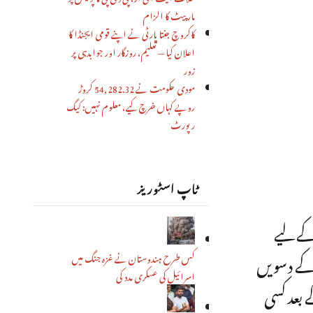
مار پیٹ کا الزام
کاکروچ جنتا پارٹی نے اپنے قومی ایجنڈا کا
اعلان کیا — تعلیم، روزگار اور جوابدہی پر
زور
مودی حکومت نے 54,282.32 کروڑ
روپے کہاں خرچ کیے، معلوم نہیں: کیگ
رپورٹ
ٹاپ اسٹوریز
بلی انتخاب کے لیے
ن کے دسویں
کس طرح ہندوستان نے غزہ جنگ میں
اسرائیل کی عسکری مدد کی
 بعد کسی