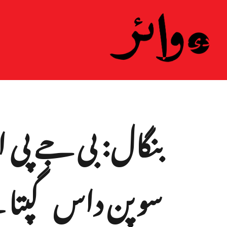
ہ
بنگال: بی جے پی ام
سوپن داس گپتا ن