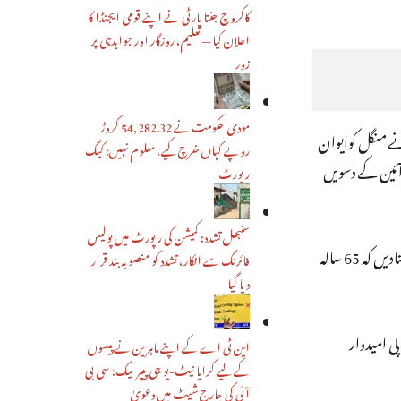
کاکروچ جنتا پارٹی نے اپنے قومی ایجنڈا کا
اعلان کیا — تعلیم، روزگار اور جوابدہی پر
زور
مودی حکومت نے 54,282.32 کروڑ
نے منگل کوایوان
روپے کہاں خرچ کیے، معلوم نہیں: کیگ
آئین کے دسویں
رپورٹ
سنبھل تشدد: کمیشن کی رپورٹ میں پولیس
، سوپن داس گپتا نے کل (بدھ) تک قبول کیے جانے کی درخواست کے ساتھ اپنا استعفیٰ بھیج دیا ہے۔بتادیں کہ 65 سالہ
فائرنگ سے انکار، تشدد کو منصوبہ بند قرار
دیا گیا
ی امیدوار
این ٹی اے کے اپنے ماہرین نے پیسوں
کے لیے کرایا نیٹ-یو جی پیپر لیک: سی بی
آئی کی چارج شیٹ میں دعویٰ