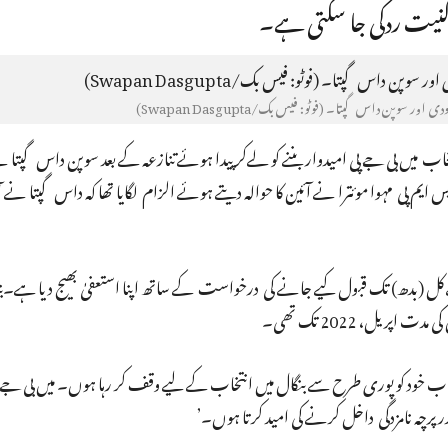
رکنیت ردکی جا سکتی ہے۔
اور سوپن داس گپتا۔ (فوٹو: فیس بک/Swapan Dasgupta)
خاب میں بی جے پی امیدوار بننے کو لےکر پیدا ہوئے تنازعہ کے بعد سوپن داس گپتا 
یم پی مہوا موئترا نے آئین کا حوالہ دیتے ہوئے الزام لگایا تھا کہ داس گپتا نے 
‘میں اب خود کو پوری طرح سے بنگال میں انتخاب کے لیے وقف کر رہا ہوں۔ میں بی جے پ
پرچہ نامزدگی داخل کرنے کی امید کرتا ہوں۔’