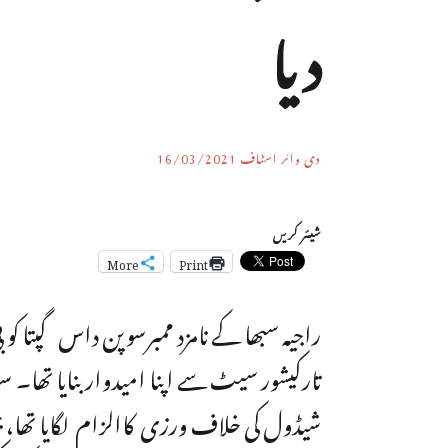
دیا
دی وائر اسٹاف
16/03/2021
شیئر کریں
More
Print
تارکیشور سیٹ سے اپنا امیدواربنایا تھا۔ سو
شیڈول کی خلاف ورزی کاالزام لگایا تھا، ج