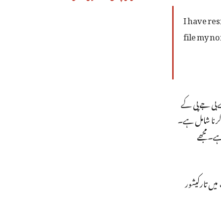
I have res
file my n
ے بی جے پی کے
کرنا شامل ہے۔
ہے۔ مجھے
میں تارکیشور