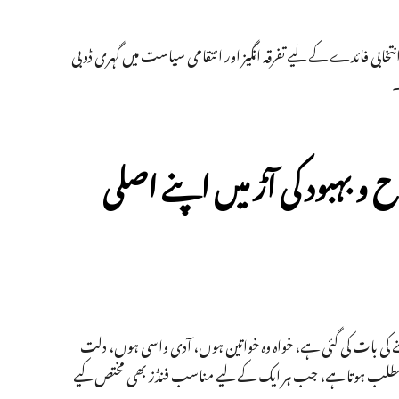
 انتخابی فائدے کے لیے تفرقہ انگیز اور انتقامی سیاست میں گہری ڈوبی
۔
و بہبود کی آڑ میں اپنے اصلی
نہ کچھ دینے کی بات کی گئی ہے، خواہ وہ خواتین ہوں، آدی واسی ہوں، دلت
کوئی مطلب ہوتا ہے، جب ہر ایک کے لیے مناسب فنڈز بھی مختص کیے