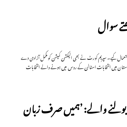
ھتے سوال
استعمال کیے۔ سپریم کورٹ نے بھی الیکشن کمیشن کو مکمل آزادی دے
و ہندوستان میں انتخابات اسٹالن کے روس میں ہونے والے انتخابات
لی بولنے والے: ’ہمیں صرف زبان