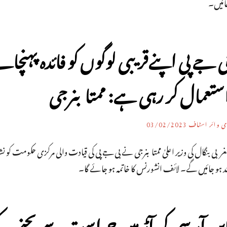
ائیں۔
ی جے پی اپنےقریبی لوگوں کو فائدہ پہنچا
ستعمال کر رہی ہے: ممتا بنرجی
ی وائر اسٹاف
03/02/2023
ربی بنگال کی وزیر اعلیٰ ممتا بنرجی نے بی جے پی کی قیادت والی مرکزی حکومت کو نش
د ہو جائیں گے۔ لائف انشورنس کا خاتمہ ہو جائے گا۔
ین آر سی کی آڑ میں حراست سے بچنے کے