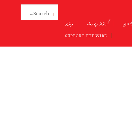

ستان
گراؤنڈ رپورٹ
ویڈیو
SUPPORT THE WIRE