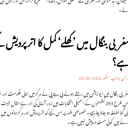
ئے۔
غربی بنگال میں ’کھلے‘ کمل کا اتر پردیش کے 
ے؟
رشن پرتاپ سنگھ
05/05/2026
غربی بنگال میں اپوزیشن میں رہتے ہوئے بی جے پی نے مرکز میں اپنی حکومت او
جس طرح 293 نشستوں کے اسمبلی انتخابات میں زور آزمائی کی اور بے مثال
ی گنا اضافہ ہو جانا چاہیے۔ خصوصی طور پر اس لیے کہ اتر پردیش اور مرکز دونوں م
رنے میں کوئی مسئلہ درپیش نہیں ہے۔