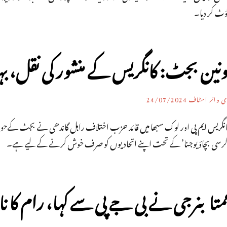
ؤٹ کر دیا۔
ونین بجٹ: کانگریس کے منشور کی نقل، ب
ی وائر اسٹاف
24/07/2024
انگریس ایم پی اور لوک سبھا میں قائد حزب اختلاف راہل گاندھی نے بجٹ کےحو
کرسی بچاؤ یوجنا’ کے تحت اپنے اتحادیوں کو صرف خوش کرنے کے لیے ہے۔
متا بنرجی نے بی جے پی سے کہا، رام کا نام