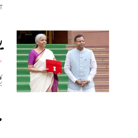
آ
ی
د
ک
‘
م