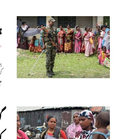
ہ
اپ
ب
کر
ج
گ
ک