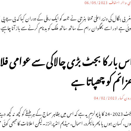
ی وائر اسٹاف
06/05/2023
ربی بنگال کی وزیر اعلیٰ ممتا بنرجی نے جمعہ کو ایک ریلی کے دوران کہا کہ بی جے پی
وئی ہے اور اسے بھگوان رام کے ساتھ ساتھ ملک کو بدنام کرنے سے باز آنا چاہیے
س بار کا بجٹ بڑی چالاکی سے عوامی فلاح 
زائم کو چھپاتا ہے
ون کمار
04/02/2023
بجٹ 2023-24 کا پاپولزم یہ ہے کہ اس میں بظاہر سماج کے ہر طبقے کو کچھ 
وں، کسان ہوں یا پھر مائیکرو، اسمال، میڈیم انٹرپرائزز۔لیکن اعلانات کا تبھی 