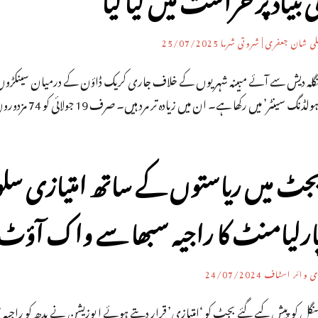
ی شان جعفری | شروتی شرما
25/07/2025
نگلہ دیش سے آئے مبینہ شہریوں کے خلاف جاری کریک ڈاؤن کے درمیان سینکڑوں ب
ولڈنگ سینٹر’ میں رکھا ہے۔ ان میں زیادہ تر مرد ہیں۔ صرف 19 جولائی کو 74 مزدوروں کو حراست میں لیا گیا۔
جٹ میں ریاستوں کے ساتھ امتیازی سل
ارلیامنٹ کا راجیہ سبھا سے واک آؤٹ، 
ی وائر اسٹاف
24/07/2024
نگل کو پیش کیے گئے بجٹ کو ‘امتیازی’ قرار دیتے ہوئے اپوزیشن نے بدھ کو راجی