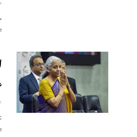
د
مغ
ہ
ا
ع
ار
ہ