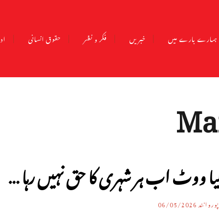
ہمارے بارے میں
خبریں
فکر و نظر
حقوق انسانی
ادب
Ma
یا ووٹ اب ہر شہری کا حق نہیں رہا …
وروانند
06/05/2026