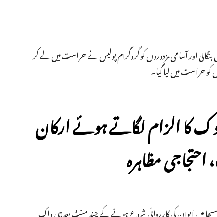
نگالی اور آسامی مزدوروں کو گروگرام پولیس نے حراست میں لے کر
وک کا الزام لگاتے ہوئے ارکان
احتجاجی مظاہرہ
ہ سبھا میں ایوان کی کارروائی شروع ہونے کے چند منٹ بعد ہی واک