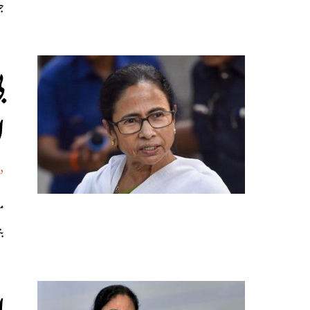
ج
ب
ا
د
مغ
بن
ا