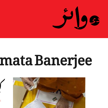
mata Banerjee
ک
اپ