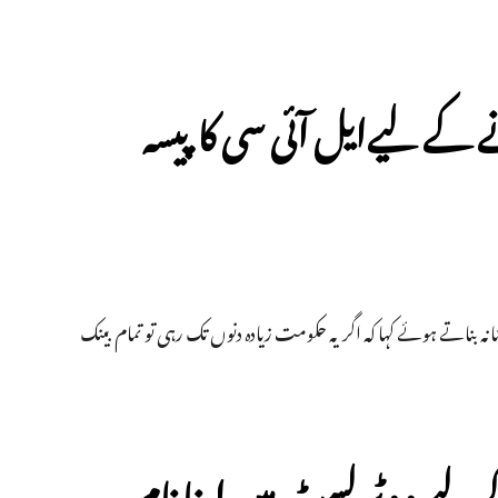
نے کے لیےایل آئی سی کا پیسہ
انہ بناتے ہوئے کہا کہ اگر یہ حکومت زیادہ دنوں تک رہی تو تمام بینک
 لیے ووٹر لسٹ میں اپنا نام