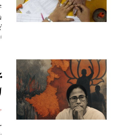
ج
نا
نہ
ا
ب
ا
د
اط