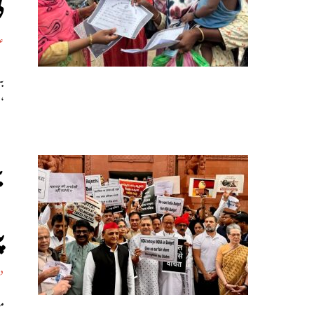
عل
ب
‘ہ
ب
پ
د
م