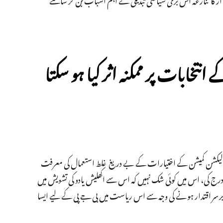
انتخابات پر ممکنہ اثر کیا ہو سکتا
ر الیکشن کمیشن کے اختیارات کے بے دریغ غلط استعمال کی معرفت
 جیت درج کی، اس میں کوئی شک نہیں کہ اس سے اکھلیش یادو کی تشویش میں
یں برسر اقتدار ہونے کی وجہ سے اس ریاست میں بی جے پی کے لیے ایسا