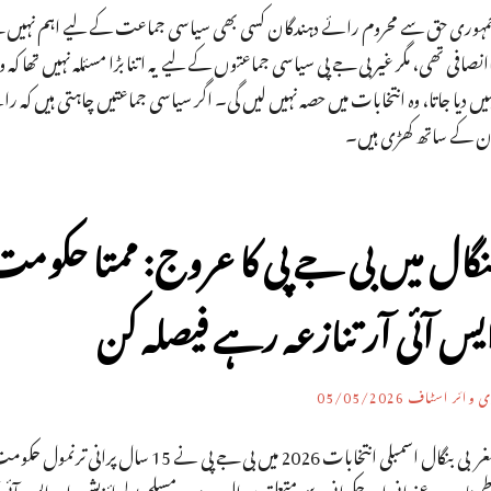
مہوری حق سے محروم رائے دہندگان کسی بھی سیاسی جماعت کے لیے اہم نہیں ت
انصافی تھی، مگر غیر بی جے پی سیاسی جماعتوں کے لیے یہ اتنا بڑا مسئلہ نہیں تھا کہ
یں دیا جاتا، وہ انتخابات میں حصہ نہیں لیں گی۔ اگر سیاسی جماعتیں چاہتی ہیں کہ را
ن کے ساتھ کھڑی ہیں۔
نگال میں بی جے پی کا عروج: ممتا حکوم
یس آئی آر تنازعہ رہے فیصلہ کن
ی وائر اسٹاف
05/05/2026
مغربی بنگال اسمبلی انتخابات 2026 میں
مینان، بدعنوانی اور حکمرانی سے متعلق سوال، ہندو-مسلم پولرائزیشن اور ایس آئی