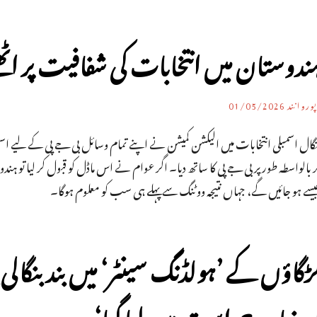
ندوستان میں انتخابات کی شفافیت پر اٹ
وروانند
01/05/2026
نگال اسمبلی انتخابات میں الیکشن کمیشن نے اپنے تمام وسائل بی جے پی کے لیے 
 بالواسطہ طور پر بی جے پی کا ساتھ دیا۔ اگر عوام نے اس ماڈل کو قبول کر لیا ت
یسے ہو جائیں گے، جہاں نتیجہ ووٹنگ سے پہلے ہی سب کو معلوم ہوگا۔
ڑگاؤں کے ’ہولڈنگ سینٹر‘ میں بند بنگا
ی بنیاد پر حراست میں لیا گیا‘