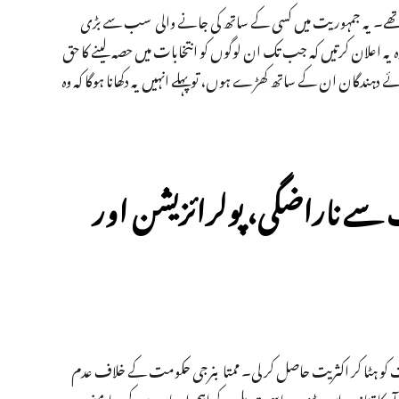
ھے۔ یہ جمہوریت میں کسی کے ساتھ کی جانے والی سب سے بڑی
 وہ یہ اعلان کرتیں کہ جب تک ان لوگوں کو انتخابات میں حصہ لینے کا حق
ئے دہندگان ان کے ساتھ کھڑے ہوں، تو پہلے انہیں یہ دکھانا ہوگا کہ وہ
ت سے ناراضگی، پولرائزیشن اور
 بی جے پی نے 15 سال پرانی ترنمول حکومت کو ہٹا کر اکثریت حاصل کر لی۔ ممتا بنرجی حکومت کے خلاف عدم
 آر کا تنازعہ اس بڑی سیاسی تبدیلی کے اہم اسباب بن کر سامنے