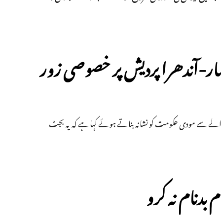
ہار-آندھرا پردیش پر خصوصی زور
الے سے مودی حکومت کو نشانہ بناتے ہوئے کہا ہے کہ یہ بجٹ
 بدنام نہ کرو