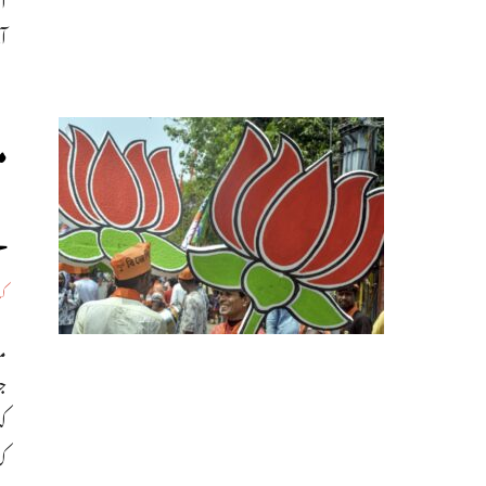
آ
م
ہ
ک
م
کئ
ک