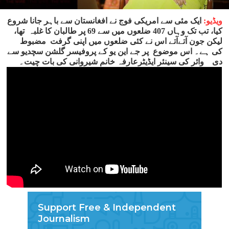
ویڈیو:
ایک مئی سے امریکی فوج نے افغانستان سے باہر جانا شروع
کیا، تب تک وہاں 407 ضلعوں میں سے 69 پر طالبان کا غلبہ تھا،
لیکن جون آتےآتے اس نے کئی ضلعوں میں اپنی گرفت مضبوط
کی ہے۔ اس موضوع پر جے این یو کے پروفیسر گلشن سچدیو سے
دی وائر کی سینئر ایڈیٹرعارفہ خانم شیروانی کی بات چیت۔
Support Free & Independent
Journalism