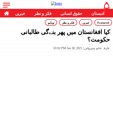
ادبستان
حقوق انسانی
فکر و نظر
خبریں
Featured
خبریں
فکر و نظر
ویڈیو
کیا افغانستان میں پھر بنےگی طالبانی
حکومت؟
01:02 PM Jun 30, 2021 | عارفہ خانم شیروانی