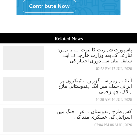
Contribute Now
Related News
پاسپورٹ شہریت کا ثبوت ہے یا نہیں:
تنازعہ کے بعد وزارت خارجہ نے اپنے
سابقہ بیان سے دوری اختیار کی
02:58 PM 17 JUL, 2026
آبنائے ہرمز سے گزر رہے ٹینکروں پر
ایرانی حملے میں ایک ہندوستانی ملاح
ہلاک، چھ زخمی
10:36 AM 16 JUL, 2026
کس طرح ہندوستان نے غزہ جنگ میں
اسرائیل کی عسکری مدد کی
07:04 PM 06 AUG, 2026