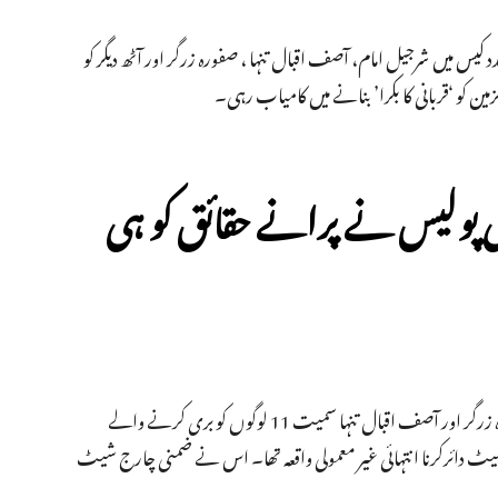
د کیس میں شرجیل امام، آصف اقبال تنہا ، صفورہ زرگر اور آٹھ دیگر کو
زمین کو ‘قربانی کا بکرا’ بنانے میں کامیاب رہی۔
ی پولیس نے پرانے حقائق کو ہی
سال 2019 کے جامعہ تشدد کے سلسلے میں درج ایک معاملے میں شرجیل امام، صفورہ زرگر اور آصف اقبال تنہا سمیت 11 لوگوں کو بری کرنے والے
ٹ دائرکرنا انتہائی غیر معمولی واقعہ تھا۔ اس نے ضمنی چارج شیٹ