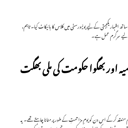
فروری کو معطل طالبعلموں کے ساتھ اظہار یکجہتی کے لیے یونیورسٹی میں کلاس کا بائیکاٹ کیا۔ تاہم،
کے لیے سرگرم عمل ہے۔
میہ اور بھگوا حکومت کی ملی بھگت
15 دسمبر کو یونیورسٹی میں ایک پروگرام منعقد کر کے اس دن کو یومِ مزاحمتِ کے طور پر منانا چاہتے تھے۔ یہ