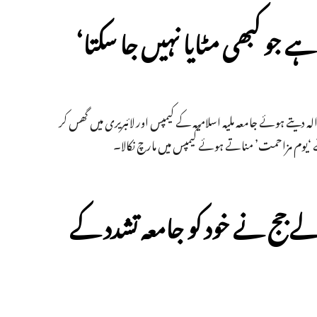
ے جو کبھی مٹایا نہیں جا سکتا‘
 حوالہ دیتے ہوئے جامعہ ملیہ اسلامیہ کے کیمپس اور لائبریری میں گھس کر
 ‘یوم مزاحمت’ مناتے ہوئے کیمپس میں مارچ نکالا۔
ے جج نے خود کو جامعہ تشدد کے