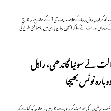
گ ٹھاکر اور پرویش ورماکے خلاف ایف آئی آر کے مطالبے کو خارج
ران عدالت نے کہا کہ انتخابی بیان بازی میں رہنما کئی طرح کی
الت نے سونیا گاندھی، راہل
بارہ نوٹس بھیجا
ت سے متعلق مختلف عرضیوں کی سماعت کر رہی ہے، جن میں یہ مطالبہ کیا گیا ہے کہ