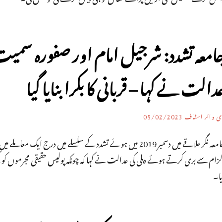
دالت نے کہا – قربانی کا بکرا بنایا گیا
ی وائر اسٹاف
05/02/2023
زام سے بری کرتے ہوئے دہلی کی عدالت نے کہا کہ چونکہ پولیس حقیقی مجرموں کو پکڑ
یا۔