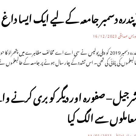
پندرہ دسمبر جامعہ کے لیے ایک ایسا داغ ہ
ویس صدیقی
16/12/2023
پندرہ دسمبر 2019 کو دہلی پولیس نے سی اے اے مخالف مظاہرے میں پتھراؤ کا
البعلموں کی پٹائی کی تھی۔ اس تشدد کے چار سال ہونے پر جامعہ کے طالبعلموں نے
رجیل – صفورہ اور دیگر کو بری کرنے وال
عاملوں سے الگ کیا
ی وائر اسٹاف
11/02/2023