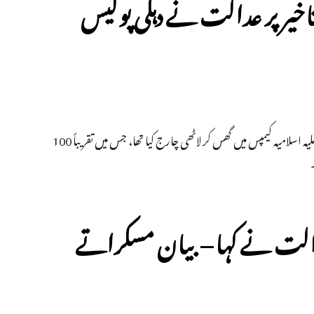
 تاخیر پر عدالت نے دہلی پولیس
دسمبر 2019 کو شہریت قانون کے خلاف ہوئے مظاہرہ کے بعد دہلی پولیس نے جامعہ ملیہ اسلامیہ کیمپس میں گھس کر لاٹھی چارج کیا تھا، جس میں تقریباً 100
دالت نے کہا – بیان مسکراتے