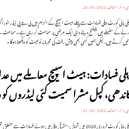
ی وائر اسٹاف
26/03/2022
لی ہائی کورٹ دہلی فسادات سے پہلے ہیٹ اسپیچ کے الزام میں بی جے پی لیڈر انورا
رنے کے سلسلے میں چیلنج دینے والی ایک عرضی پر سماعت کر رہی ہے۔سماعت کے دو
تیں کرتے ہیں، لیکن ہمیں کسی بھی پیش رفت کی مجرمانہ نوعیت کو دیکھنا ہوگا۔
ہلی فسادات: ہیٹ اسپیچ معاملے میں عد
اندھی، کپل مشرا سمیت کئی لیڈروں کو دو
ی وائر اسٹاف
23/03/2022
دہلی ہائی کورٹ فروری 2020 میں شمال-مشرقی دہلی میں ہوئے فسادا