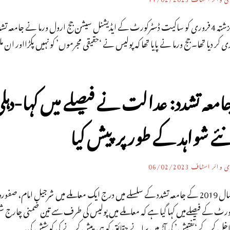
گزشتہ 4 فروری کو ساکیت ڈسٹرکورٹ کے ایڈیشنل سیشن جج ارول ورما نے جامعہ تشد
ی کر دیا تھا۔ جج ورما نے پایا تھا کہ پولیس نے ‘حقیقی مجرموں’ کو نہیں پکڑااور ان مل
امعہ تشدد: عدالت نے فیصلے میں کہا-دہل
ئے شواہد کے طور پر پیش کیا
ی وائر اسٹاف
06/02/2023
ورٹ کے فیصلےمیں کہا گیا ہے کہ معاملے میں پولیس کی طرف سے تین ضمنی چارج شی
اخل کرکے ‘تفتیش’ کی آڑ میں پرانے حقائق کو ہی پیش کرنے کی کوشش کی۔