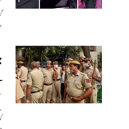
بر
ج
ن
د
ک
د