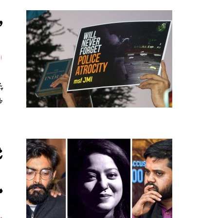
’
ا
ط
ش
م
د