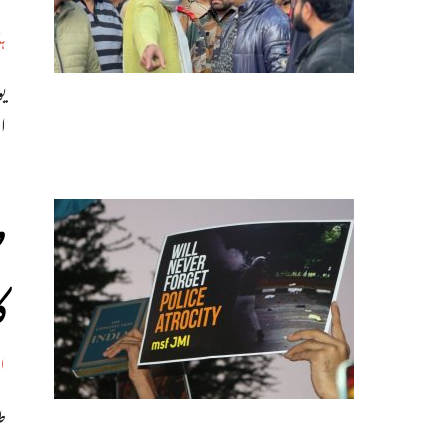
ہ
ا
ط
ک
اب