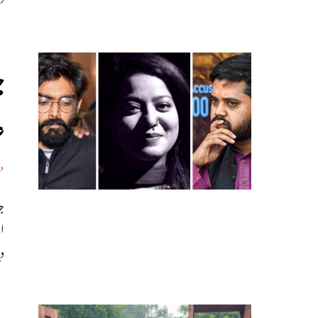
ع
د
ال
د