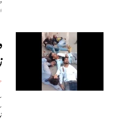
ان
د
ن
د
س
ن