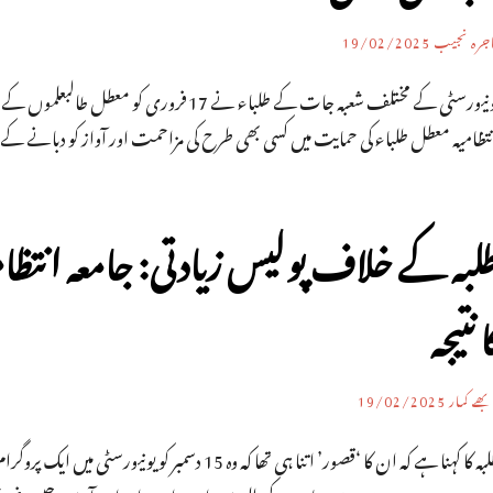
اجرہ نجیب
19/02/2025
یونیورسٹی کے مختلف شعبہ جات کے طلباء نے 17 
نتظامیہ معطل طلباء کی حمایت میں کسی بھی طرح کی مزاحمت اور آواز کو دبانے 
لبہ کے خلاف پولیس زیادتی: جامعہ انتظا
ا نتیجہ
ھے کمار
19/02/2025
طلبہ کا کہنا ہے کہ ان کا ‘قصور’ اتنا ہی تھا کہ وہ 