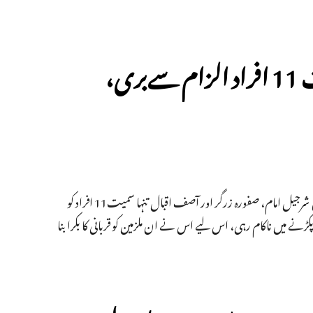
جامعہ تشدد: شرجیل امام اور صفورہ سمیت 11 افراد الزام سےبری،
جامعہ نگر علاقے میں دسمبر 2019 میں ہوئے تشدد کے سلسلے میں درج ایک معاملے میں شرجیل امام، صفورہ زرگر اور آصف اقبال تنہا سمیت11 افراد کو
نے میں ناکام رہی، اس لیے اس نے ان ملزمین کو قربانی کا بکرا بنا