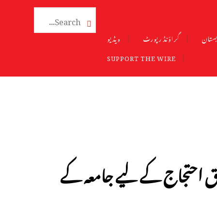

ستان
گراؤنڈ رپورٹ
ویڈیو
SUPPORT THE WIRE
ق احتجاج کے لیے جامعہ کے