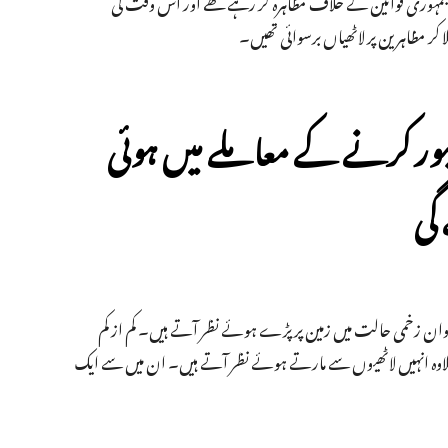
جیسے غیر جمہوری قوانین کے خلاف مظاہرہ کر رہے تھے اور اس وقت کی
کر مظاہرین پر لاٹھیاں برسوائی تھیں۔
بور کرنے کے معاملے میں ہوئی
گی
چ نوجوان زخمی حالت میں زمین پر پڑے ہوئے نظر آتے ہیں۔ کم از کم
 علاوہ انہیں لاٹھیوں سے مارتے ہوئے نظر آتے ہیں۔ ان میں سے ایک