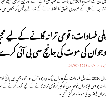
وہی دن ہے جب 2019 میں جامعہ کے طلبہ سی اے اے اور این آر سی 
تظامیہ نے طلبہ کے جمہوری حقوق کا تحفظ کرنے کے بجائے پولیس کو کیمپس میں بلا 
ہلی فسادات: قومی ترانہ گانے کے لیے مج
وجوان کی موت کی جانچ سی بی آئی کرے 
ی وائر اسٹاف
24/07/2024
سال 2020 کے دہلی فسادات کے دوران ایک ویڈیو وائرل ہوا تھا، جس میں پان
ات پولیس اہلکار ان نوجوانوں کو گھیرکر قومی ترانہ گانے کے لیے مجبور کرنے کے
وجوان فیضان کی موت ہو گئی تھی۔