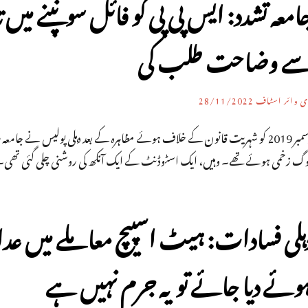
امعہ تشدد: ایس پی پی کو فائل سونپنے میں
ے وضاحت طلب کی
ی وائر اسٹاف
28/11/2022
وگ زخمی ہوئے تھے۔ وہیں، ایک اسٹوڈنٹ کے ایک آنکھ کی روشنی چلی گئی تھی۔
ہلی فسادات: ہیٹ اسپیچ معاملے میں ع
وئے دیا جائے تو یہ جرم نہیں ہے