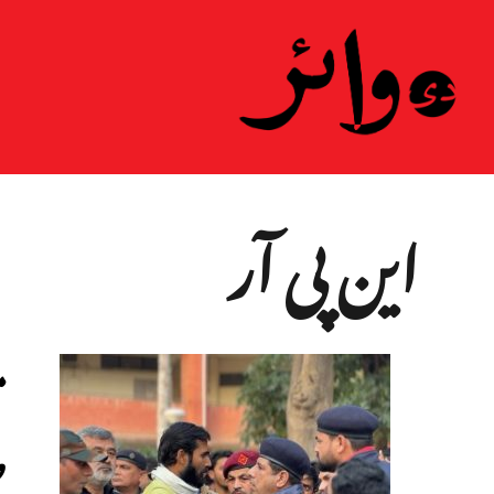
این پی آر
م
ط