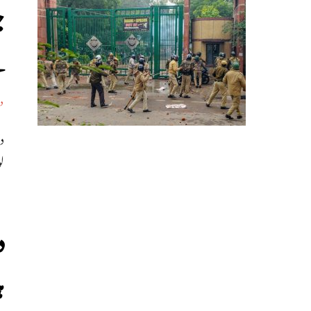
ج
س
د
ل
د
ہ