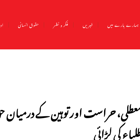
ہمارے بارے میں
خبریں
فکر و نظر
حقوق انسانی
ادب
عطلی، حراست اور توہین کے درمیان ح
لباء کی لڑائی