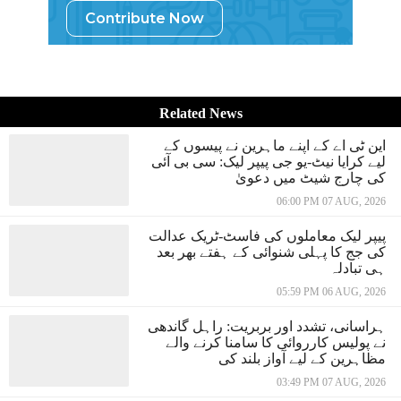
Contribute Now
Related News
این ٹی اے کے اپنے ماہرین نے پیسوں کے
لیے کرایا نیٹ-یو جی پیپر لیک: سی بی آئی
کی چارج شیٹ میں دعویٰ
06:00 PM 07 AUG, 2026
پیپر لیک معاملوں کی فاسٹ-ٹریک عدالت
کی جج کا پہلی شنوائی کے ہفتے بھر بعد
ہی تبادلہ
05:59 PM 06 AUG, 2026
ہراسانی، تشدد اور بربریت: راہل گاندھی
نے پولیس کارروائی کا سامنا کرنے والے
مظاہرین کے لیے آواز بلند کی
03:49 PM 07 AUG, 2026