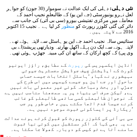
نئی دہلی:
دہلی کی ایک عدالت نے سوموار (30 جون) کو جواہر
لعل نہرو یونیورسٹی (جے این یو) کے طالبعلم نجیب احمد کے
معاملے میں مرکزی تفتیشی بیورو (سی بی آئی) کی جانب سے
دائر کی گئی کلوزر رپورٹ کو
منظور
کر لیا ہے ۔ نجیب 15 اکتوبر
2016 سے لاپتہ ہیں۔
ستائیس سالہ نجیب احمد جے این یو ہاسٹل سے لاپتہ ہوئے تھے۔
لاپتہ ہونے سے ایک دن پہلے اکھل بھارتیہ ودیارتھی پریشد(اے بی
وی پی) کے کچھ ارکان کے ساتھ ان کی مبینہ جھڑپ ہوئی تھی۔
انڈین ایکسپریس کی
رپورٹ
کے مطابق، راؤز ایونیو
کورٹ کے ایڈیشنل چیف جوڈیشل مجسٹریٹ جیوتی
مہیشوری نے کہا، ‘ہاسٹل انتخابات جیسے حساس
ماحول اور جے این یو جیسے کیمپس میں اس طرح کی
جھڑپ اور بحث ومباحثہ کوئی غیر معمولی بات نہیں
ہے، لیکن صرف اس بنیاد پر یہ سمجھنا مناسب نہیں ہے
کہ نوجوان طالبعلم کسی ساتھی طالبعلم کو غائب
کرنے جیسا قدم اٹھا سکتے ہیں ، خاص طور پر جب
ریکارڈ پر ایساکوئی ثبوت موجود نہیں ہے۔’
سی بی آئی کی کلوزر رپورٹ کو قبول کرتے ہوئے عدالت
نے یہ بھی کہا کہ اگر مستقبل میں کوئی نیا ثبوت
سامنے آتا ہے تو کیس کو دوبارہ کھولا جا سکتا ہے۔