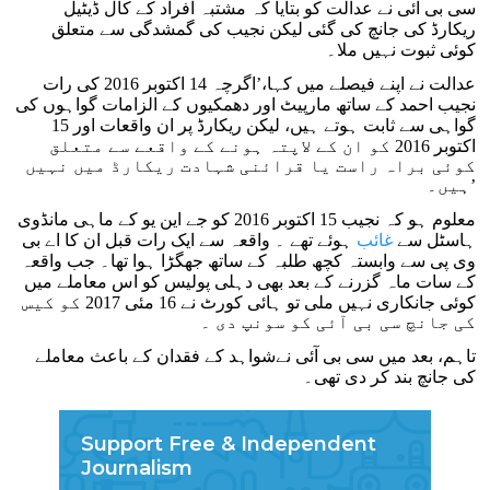
سی بی آئی نے عدالت کو بتایا کہ مشتبہ افراد کے کال ڈیٹیل
ریکارڈ کی جانچ کی گئی لیکن نجیب کی گمشدگی سے متعلق
کوئی ثبوت نہیں ملا۔
عدالت نے اپنے فیصلے میں کہا،’اگرچہ 14 اکتوبر 2016 کی رات
نجیب احمد کے ساتھ مارپیٹ اور دھمکیوں کے الزامات گواہوں کی
گواہی سے ثابت ہوتے ہیں، لیکن ریکارڈ پر ان واقعات اور 15
اکتوبر 2016 کو ان کے لاپتہ ہونے کے واقعے سے متعلق
کوئی براہ راست یا قرائنی شہادت ریکارڈ میں نہیں
ہیں۔’
معلوم ہو کہ نجیب 15 اکتوبر 2016 کو جے این یو کے ماہی مانڈوی
ہاسٹل سے
غائب
ہوئے تھے ۔ واقعہ سے ایک رات قبل ان کا اے بی
وی پی سے وابستہ کچھ طلبہ کے ساتھ جھگڑا ہوا تھا۔ جب واقعہ
کے سات ماہ گزرنے کے بعد بھی دہلی پولیس کو اس معاملے میں
کوئی جانکاری نہیں ملی تو ہائی کورٹ نے 16 مئی 2017 کو کیس
کی جانچ سی بی آئی کو سونپ دی ۔
تاہم، بعد میں سی بی آئی نےشواہد کے فقدان کے باعث معاملے
کی جانچ بند کر دی تھی۔
Support Free & Independent
Journalism