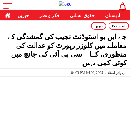
ادبستان
حقوق انسانی
فکر و نظر
خبریں
Featured
خبریں
جے این یو اسٹوڈنٹ نجیب کی گمشدگی کے
معاملے میں کلوزر رپورٹ کو عدالت کی
منظوری، کہا – سی بی آئی کی جانچ میں
کوئی کمی نہیں
04:03 PM Jul 02, 2025 | دی وائر اسٹاف