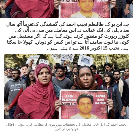
جے این یو کے طالبعلم نجیب احمد کی گمشدگی کےتقریباً آٹھ سال
بعد دہلی کی ایک عدالت نے اس معاملے میں سی بی آئی کی
کلوزر رپورٹ کو منظور کرتے ہوئے کہا ہے کہ اگر مستقبل میں
کوئی نیا ثبوت سامنے آتا ہے تو اس کیس کو دوبارہ کھولا جا سکتا
ہے۔ نجیب 15 اکتوبر 2016 سے لاپتہ ہیں۔
نجیب احمد کے اہل خانہ معاملے کی تحقیقات میں تیزی کا مطالبہ کرتے ہوئے ۔ (فائل
فوٹو: پی ٹی آئی)