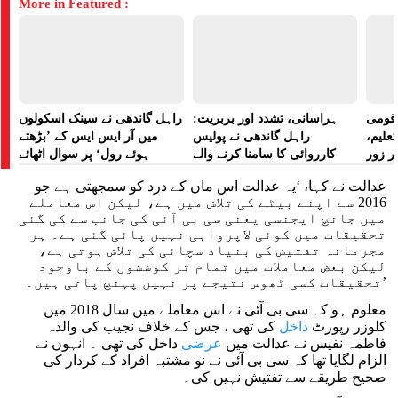
More in Featured :
ے قومی
ہراسانی، تشدد اور بربریت:
راہل گاندھی نے سینک اسکولوں
تعلیم،
راہل گاندھی نے پولیس
میں آر ایس ایس کے ’بڑھتے
ر زور
کارروائی کا سامنا کرنے والے
ہوئے رول‘ پر سوال اٹھائے
مظاہرین کے لیے آواز بلند کی
عدالت نے کہا، ‘یہ عدالت اس ماں کے درد کو سمجھتی ہے جو
2016 سے اپنے بیٹے کی تلاش میں ہے، لیکن اس معاملے
میں جانچ ایجنسی یعنی سی بی آئی کی جانب سے کی گئی
تحقیقات میں کوئی لاپرواہی نہیں پائی گئی ہے۔ ہر
مجرمانہ تفتیش کی بنیاد سچائی کی تلاش ہوتی ہے،
لیکن بعض معاملات میں تمام تر کوششوں کے باوجود
تحقیقات کسی ٹھوس نتیجے پر نہیں پہنچ پاتی ہیں۔’
معلوم ہو کہ سی بی آئی نے اس معاملے میں سال 2018 میں
کلوزر رپورٹ
داخل
کی تھی ، جس کے خلاف نجیب کی والدہ
فاطمہ نفیس نے عدالت میں
عرضی
داخل کی تھی ۔ انہوں نے
الزام لگایا تھا کہ سی بی آئی نے نو مشتبہ افراد کے کردار کی
صحیح طریقے سے تفتیش نہیں کی۔