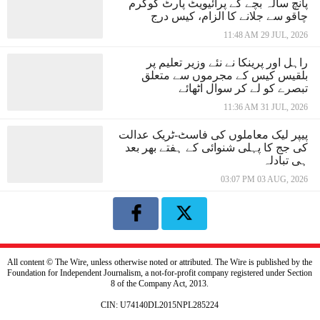
پانچ سالہ بچے کے پرائیویٹ پارٹ کوگرم
چاقو سے جلانے کا الزام، کیس درج
11:48 AM 29 JUL, 2026
راہل اور پرینکا نے نئے وزیر تعلیم پر
بلقیس کیس کے مجرموں سے متعلق
تبصرے کو لے کر سوال اٹھائے
11:36 AM 31 JUL, 2026
پیپر لیک معاملوں کی فاسٹ-ٹریک عدالت
کی جج کا پہلی شنوائی کے ہفتے بھر بعد
ہی تبادلہ
03:07 PM 03 AUG, 2026
All content © The Wire, unless otherwise noted or attributed. The Wire is published by the
Foundation for Independent Journalism, a not-for-profit company registered under Section
8 of the Company Act, 2013.
CIN: U74140DL2015NPL285224