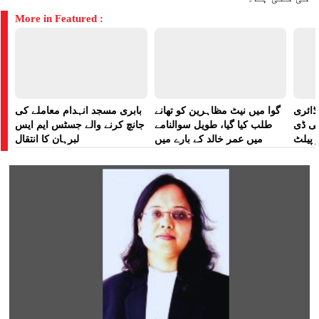
More in Featured :
ڈائری
گوا میں نیٹ مظاہرین کو تھانے
بابری مسجد انہدام معاملے کی
لی ڈی
طلب کیا گیا، طویل سوالنامے
جانچ کرنے والے جسٹس ایم ایس
 پیلٹ
میں عمر خالد کے بارے میں
لبرہان کا انتقال
زت دی
پوچھا گیا: رپورٹ
تھی