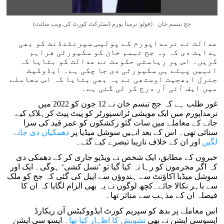
جج تبسم خان ۔(فوٹو: نرمدا پورم ڈسٹرکٹ کورٹ کی ویب سائٹ)
عدالت نے نرمداپورم کے پولیس سپرنٹنڈنٹ کو بھی
ہدایت دی کہ وہ جج تبسم خان کو سکیورٹی فراہم
کریں۔ اس پر ریاستی حکومت نے عدالت کو بتایا کہ
انہیں پہلے ہی سکیورٹی دی جا چکی ہے۔ ایڈوکیٹ
جنرل ابھجیت اوستھی نے یہ بھی بتایا کہ اس معاملے
میں ایف آئی آر درج کر لی گئی ہے۔
غور طلب ہے کہ جج تبسم خان نے 12 جون کو 2022 میں
نرمداپورم میں ایک مویشی ٹرانسپورٹر کو پیٹ پیٹ کرہلاک کیے
جانے کے معاملے میں سات گئو رکشکوں کو عمر قید کی سزا
سنائی تھی۔ اس کے بعد انہیں سوشل میڈیا پر
دھمکیاں دی جانے
لگیں
اور ان کے خلاف نازیبا تبصرے کیے گئے۔
خبروں کے مطابق، ایک شخص نے ویڈیو جاری کر کے دھمکی دی
کہ اگر مجرموں کو رہا نہ کیا گیا تو ’نسل کشی‘ ہوگی۔ ایک اور
سوشل میڈیا اکاؤنٹ سے ہندوؤں سے اپیل کی گئی کہ جج کو ملک
سے باہر نکالا جائے۔کچھ لوگوں نے یہ بھی الزام لگایا کہ ان کا
فیصلہ ان کے مذہب سے متاثر تھا۔
اس معاملے پر بدھ کو سپریم کورٹ ایڈووکیٹس آن ریکارڈ
ایسوسی ایشن نے بھی
تشویش کا اظہار کیا تھا
۔ ایسو سی ایشن