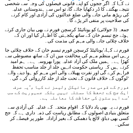
نے کہا کہ اگر ججوں کو اپنے قانونی فیصلوں کی وجہ سے شخصی
نتیجے بھگتنے کا ڈر دکھایا جائے گا، تو اس سے ہندوستانی عدلیہ
کی ریڑھ مانی جانے والی ضلع عدالتوں کی آزادی اور کام کرنے
کی صلاحیت پر منفی اثر پڑے گا۔
جمعہ (3 جولائی) کو یونائیٹڈ کرسچن فورم نے بھی بیان جاری کرتے
ہوئے جج تبسم خان کے ساتھ یکجہتی کا اظہار کیا اور ان کے
خلاف چلائی جانے والی مہم کی مذمت کی۔
فورم نے کہا،’یونائیٹڈ کرسچن فورم تبسم خان کے خلاف چلائی جا
رہی اس منظم مہم کی مخالفت میں ان کے ساتھ مضبوطی سے
کھڑا ہے۔ ہمیں ملک کی آزاد عدلیہ پورا بھروسہ ہے۔ ہم امید
کرتے ہیں کہ ریاستی حکومت انہیں جلد از جلد مناسب تحفظ
فراہم کرے گی اور نفرت پھیلانے والی اس مہم کو ہوا دینے والے
لوگوں کے خلاف قانون کے تحت جلد از جلد کارروائی کرے گی۔‘
فورم کے قومی صدر مائیکل ولیمز نے کہا ،’یہ صرف
ایک جج کے تحفظ کا مسئلہ نہیں بلکہ جمہوریت کے سب
سے اہم ستون کی حفاظت کا معاملہ ہے۔‘
فورم نے یہ بھی یاد دلایا کہ اقوام متحدہ کے عدلیہ کی آزادی سے
متعلق بنیادی اصولوں کے مطابق ریاست کی ذمہ داری ہے کہ جج
کسی بھی دباؤ، لالچ یا دھمکی کے بغیر آزادانہ طور پر فیصلے کر
سکیں۔