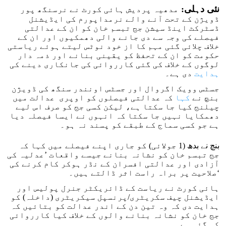
نئی دہلی:
مدھیہ پردیش ہائی کورٹ نے نرسنگھ پور
ڈویژن کے تحت آنے والے نرمداپورم کی ایڈیشنل
ڈسٹرکٹ اینڈ سیشن جج تبسم خان کو ان کے عدالتی
فیصلے کی وجہ سے دی جانے والی دھمکیوں اور ان کے
خلاف چلائی گئی مہم کا از خود نوٹس لیتے ہوئے ریاستی
حکومت کو ان کے تحفظ کو یقینی بنانے اور ذمہ دار
لوگوں کے خلاف کی گئی کارروائی کی جانکاری دینے کی
ہدایت
دی ہے۔
جسٹس وویک اگروال اور جسٹس اونندر سنگھ کی ڈویژن
بنچ نے
کہا
کہ عدالتی فیصلوں کو اوپری عدالت میں
چیلنج کیا جا سکتا ہے، لیکن کسی جج کو صرف اس لیے
دھمکایا نہیں جا سکتا کہ انہوں نے ایسا فیصلہ دیا
ہے جو کسی سماج کے طبقے کو پسند نہ ہو۔
بنچ نے بدھ (1 جولائی) کو جاری اپنے فیصلے میں کہا کہ
جج تبسم خان کو نشانہ بنانے جیسے واقعات ’عدلیہ کی
آزادی اور عدالتی افسران کے نڈر ہوکر کام کرنے کی
صلاحیت پر براہ راست اثر ڈالتے ہیں۔‘
ہائی کورٹ نے ریاست کے ڈائریکٹر جنرل پولیس اور
ایڈیشنل چیف سکریٹری/پرنسپل سیکریٹری (داخلہ) کو
ہدایت دی کہ وہ تین دن کے اندر عدالت کو بتائیں کہ
جج خان کو نشانہ بنانے والوں کے خلاف کیا کارروائی
کی گئی ہے۔