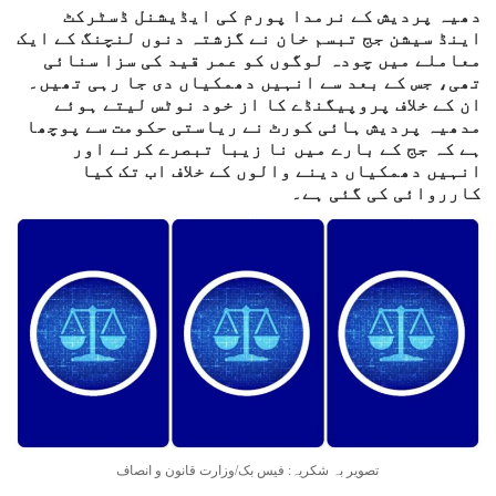
دھیہ پردیش کے نرمدا پورم کی ایڈیشنل ڈسٹرکٹ
اینڈ سیشن جج تبسم خان نے گزشتہ دنوں لنچنگ کے ایک
معاملے میں چودہ لوگوں کو عمر قید کی سزا سنائی
تھی، جس کے بعد سے انہیں دھمکیاں دی جا رہی تھیں۔
ان کے خلاف پروپیگنڈے کا از خود نوٹس لیتے ہوئے
مدھیہ پردیش ہائی کورٹ نے ریاستی حکومت سے پوچھا
ہے کہ جج کے بارے میں نا زیبا تبصرے کرنے اور
انہیں دھمکیاں دینے والوں کے خلاف اب تک کیا
کارروائی کی گئی ہے۔
تصویر بہ شکریہ: فیس بک/وزارت قانون و انصاف