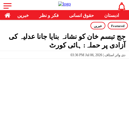
ادبستان
حقوق انسانی
فکر و نظر
خبریں
Featured
خبریں
جج تبسم خان کو نشانہ بنایا جانا عدلیہ کی
آزادی پر حملہ: ہائی کورٹ
03:36 PM Jul 06, 2026 | دی وائر اسٹاف