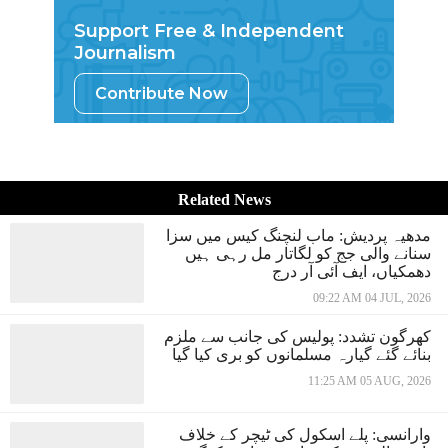
Support Free & Independent
Journalism
Contribute Now
Related News
مدھیہ پردیش: ماب لنچنگ کیس میں سزا
سنانے والی جج کو لگاتار مل رہی ہیں
دھمکیاں، ایف آئی آر درج
09:22 AM 04 JUL, 2026
کھرگون تشدد: پولیس کی جانب سے ملزم
بنائے گئے گیارہ مسلمانوں کو بری کیا گیا
11:25 AM 05 AUG, 2026
وارانسی: پلے اسکول کی ٹیچر کے خلاف