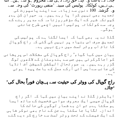
جانے کے باعث وہ اپنے حق رائے دہی سے محروم ہو گئے ہیں۔ اتنا
ہی نہیں، کولکاتہ پولیس کی مبینہ ’منفی رپورٹ‘ کی وجہ سے
وہ گزشتہ 100 دنوں سے زیادہ سے اپنے پاسپورٹ کی
تجدید بھی نہیں کرا پا رہے ہیں۔ یہ حیران کن ہے،
کیونکہ شہر کے ایک مؤقرروزنامہ کے مدیر رہنے کے
وجہ سے کولکاتہ پولیس انہیں اچھی طرح جانتی
ہوگی۔‘
گلڈ نے یہ بھی کہا کہ ایسالگتا ہے کہ پولیس کی
تصدیق صرف اس بنیاد پر نہیں کی گئی کہ راج گوپال
کا نام اب ووٹر لسٹ میں درج نہیں ہے۔
بیان میں کہا گیا،’ راج گوپال کی مشکلات اس پریشانی
کو اجاگرکرتی ہیں جس سے ہندوستان کے لاکھوں لوگ
گزر رہے ہیں۔ یہ صورتحال الیکشن کمیشن آف انڈیا
کی جانب سےایس آئی آرکے عمل کے باعث پیدا ہوئی
ہے۔‘
’راج گوپال کی ووٹر کی حیثیت سے پہچان فوراً بحال کی
جائے‘
ایڈیٹرز گلڈ نے اپنے بیان میں کہا کہ اگر راج
گوپال جیسی ایک معروف عوامی شخصیت کے ساتھ ایسا
ہو سکتا ہے، تو ان بے شمار لوگوں کی حالت کا
اندازہ لگایا جا سکتا ہے جن کے نام بھی نوکر شاہی
کے ایک فیصلے کے تحت ووٹر لسٹ سے خارج کر دیے گئے