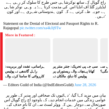
راج گوپال کے ساتھ نوکرشاہی جس طرح کا سلوک کر رہی ہے،
ایڈیٹرز گلڈ آف انڈیا اس کی مذمت کرتا ہے؛ یہ وہی نوکر شاہی
ہے جو یہ طے کرتی ہے کہ کون ہندوستانی شہری ہے اور کون
نہیں۔‘
Statement on the Denial of Electoral and Passport Rights to R.
Rajagopal
pic.twitter.com/xa4kJij9Tw
More in Featured :
لی سے
سی جے پی تحریک: جنتر منتر پر
ہراسانی، تشدد اور بربریت:
اضگی؟
کھانا پہنچانے والے ریستوراں پر
راہل گاندھی نے پولیس
پولیس کا دباؤ، مالکان نے
کارروائی کا سامنا کرنے والے
ہراسانی کا الزام لگایا
مظاہرین کے لیے آواز بلند کی
— Editors Guild of India (@IndEditorsGuild)
June 28, 2026
بیان میں مزید کہا گیا، ’دہائیوں تک صحافی اور مدیر کے طور پر
عوامی زندگی میں خدمات انجام دینے کے باوجود آج راج گوپال اس
صورتحال سے دوچار ہیں کہ ووٹر لسٹ سے ان کا نام حذف کیے