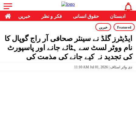
ادبستان
حقوق انسانی
فکر و نظر
خبریں
Featured
خبریں
ایڈیٹرز گلڈ نے سینئر صحافی آر راج گوپال کا
نام ووٹر لسٹ سے ہٹائے جانے اور پاسپورٹ
کی تجدید نہ کیے جانے کی مذمت کی
11:10 AM Jul 01, 2026 | دی وائر اسٹاف