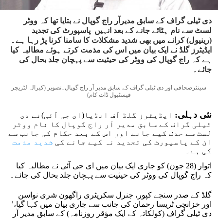
دی ٹیلی گراف کے سابق مدیرآر راج گوپال نے بتایا تھا کہ ووٹر
لسٹ سے نام ہٹائے جانے کے بعد انہیں پاسپورٹ کی تجدید
(رینیول) کرانے میں بھی شدید مشکلات کا سامنا کرنا پڑ رہا ہے۔
ایڈیٹرز گلڈ نے ایک بیان میں اس کی مذمت کرتے ہوئے مطالبہ کیا
ہے کہ راج گوپال کی ووٹر کی حیثیت سے پہچان جلد بحال کی
جائے۔
سینئرصحافی اور دی ٹیلی گراف کے سابق مدیر آر راج گوپال۔تصویر (کیرالہ لٹریچر
فیسٹیول ڈاٹ کام)
نئی دہلی:
ایڈیٹرز گلڈ آف انڈیا(ای جی آئی)نے دی
ٹیلی گراف کے سابق مدیر آر راج گوپال کا نام ووٹر
لسٹ سے حذف کیے جانے اور اس کے بعد حکام کی جانب سے
ان کے پاسپورٹ کی تجدید نہ کیے جانے کی
شدید مذمت
کی ہے۔
اتوار (28 جون) کو جاری ایک بیان میں ای جی آئی نے مطالبہ کیا
کہ راج گوپال کی ووٹر کی حیثیت سے پہچان جلد بحال کی جائے۔
گلڈ کے صدر سنجے کپور، جنرل سکریٹری راگھون شری نواسن
اور خزانچی ٹریسا رحمان کی جانب سے جاری بیان میں کہا گیا،’
دی ٹیلی گراف (کولکاتہ کے ایک مؤقر روزنامہ) کے سابق مدیر آر