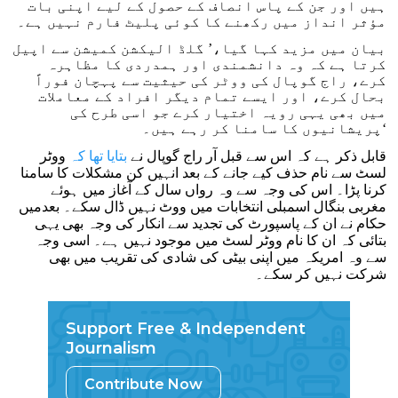
ہیں اور جن کے پاس انصاف کے حصول کے لیے اپنی بات
مؤثر انداز میں رکھنے کا کوئی پلیٹ فارم نہیں ہے۔
بیان میں مزید کہا گیا،’ گلڈ الیکشن کمیشن سے اپیل
کرتا ہے کہ وہ دانشمندی اور ہمدردی کا مظاہرہ
کرے، راج گوپال کی ووٹر کی حیثیت سے پہچان فوراً
بحال کرے، اور ایسے تمام دیگر افراد کے معاملات
میں بھی یہی رویہ اختیار کرے جو اسی طرح کی
پریشانیوں کا سامنا کر رہے ہیں۔‘
قابل ذکر ہے کہ اس سے قبل آر راج گوپال نے
بتایا تھا کہ
ووٹر
لسٹ سے نام حذف کیے جانے کے بعد انہیں کن مشکلات کا سامنا
کرنا پڑا۔ اس کی وجہ سے وہ رواں سال کے آغاز میں ہوئے
مغربی بنگال اسمبلی انتخابات میں ووٹ نہیں ڈال سکے۔ بعدمیں
حکام نے ان کے پاسپورٹ کی تجدید سے انکار کی وجہ بھی یہی
بتائی کہ ان کا نام ووٹر لسٹ میں موجود نہیں ہے۔ اسی وجہ
سے وہ امریکہ میں اپنی بیٹی کی شادی کی تقریب میں بھی
شرکت نہیں کر سکے۔
Support Free & Independent
Journalism
Contribute Now