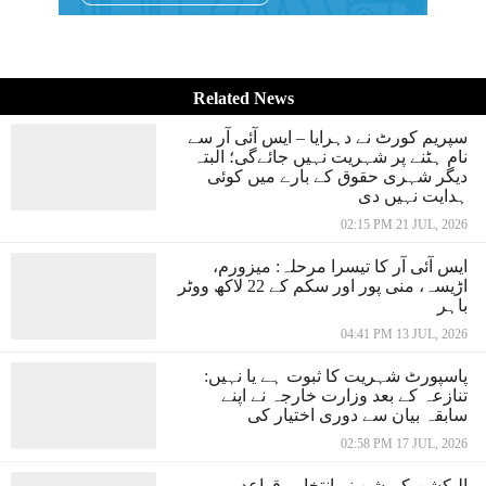
Related News
سپریم کورٹ نے دہرایا – ایس آئی آر سے
نام ہٹنے پر شہریت نہیں جائےگی؛ البتہ
دیگر شہری حقوق کے بارے میں کوئی
ہدایت نہیں دی
02:15 PM 21 JUL, 2026
ایس آئی آر کا تیسرا مرحلہ: میزورم،
اڑیسہ، منی پور اور سکم کے 22 لاکھ ووٹر
باہر
04:41 PM 13 JUL, 2026
پاسپورٹ شہریت کا ثبوت ہے یا نہیں:
تنازعہ کے بعد وزارت خارجہ نے اپنے
سابقہ بیان سے دوری اختیار کی
02:58 PM 17 JUL, 2026
الیکشن کمیشن نے انتخابی قواعد میں