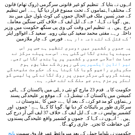
انہوں نے بتایا کہ تنظیم کو غیر قانونی سرگرمی (روک تھام) قانون
کے مختلف اہتماموں کے تحت ممنوع قرار دیا گیا ہے۔ اس تنظیم
کے صدر یٰسین ملک فی الحال جموں کی کوٹ بلول جیل میں بند
ہیں۔گوبا نے کہا، ‘ جے کے ایل ایف کے خلاف کئی سنگین معاملے
درج ہیں۔ یہ تنظیم اس وقت کی وی پی سنگھ حکومت میں وزیر
داخلہ رہے مفتی محمد سعید کی بیٹی روبیہ سعید کے اغوااور ایئر
فورس کے چار ملازمین‎ کے قتل کے لئے ذمہ دار ہے۔ ‘
یہ جموں و کشمیر میں دوسری تنظیم ہے جس پر اس
مہینے پابندی لگائی گئی ہے۔ اس سے پہلے مرکز نے
جماعت اسلامی جموں و کشمیر پر پابندی لگائی تھی۔
نیو انڈین ایکسپریس
کی رپورٹ کے مطابق، ہوم
سکریٹری راجیو گوبا کا کہنا ہے کہ حکومت علیحدگی
پسند گروپ کی سرگرمیوں پر روک لگانے کی پالیسی کو
لےکر پرعزم ہے، جو ملک کے لئے خطرہ ہے۔
حکومت کا یہ قدم 23 مارچ کو نئی دہلی میں پاکستان کے ہائی
کمیشن میں پاکستان کے نیشنل ڈے کے موقع پر علیحدگی پسند
رہنماؤں کو مدعو کرنے کے بعد آیا ہے، جس کا ہندوستان نے
سرکاری طور پر بائیکاٹ کر دیا تھا۔گوبا کا کہنا ہے، ‘ جموں اور
کشمیر پولیس نے جے کے ایل ایف کے خلاف 37 ایف آئی آر درج کی
ہیں۔ ‘ انہوں نے کہا کہ جموں و کشمیر واقع علیحدگی پسندوں
کی حفاظت کا تجزیہ جاری رکھے‌گا۔
حکومت نے پلواما حملے کے بعد میرواعظ عمر فاروق سمیت
پانچ