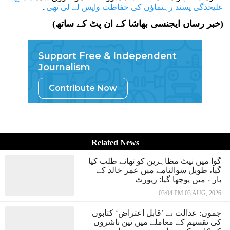
علیحدگی پسند رہنماؤں کی حفاظت واپس لے لی تھی
۔
(خبر رساں ایجنسی بھاشا کے ان پٹ کے ساتھ)
Support Free & Independent
Journalism
Contribute Now
Related News
گوا میں نیٹ مظاہرین کو تھانے طلب کیا
گیا، طویل سوالنامے میں عمر خالد کے
بارے میں پوچھا گیا: رپورٹ
03:04 PM 03 AUG, 2026
جموں: عدالت نے ’قابل اعتراض‘ کتابوں
کی تقسیم کے معاملے میں تین ناشروں