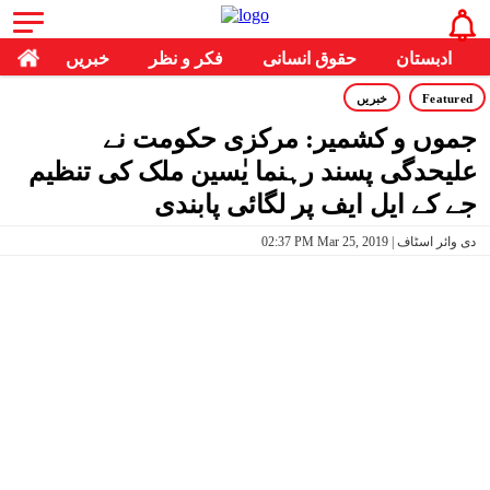
ادبستان
حقوق انسانی
فکر و نظر
خبریں
Featured
خبریں
جموں و کشمیر: مرکزی حکومت نے
علیحدگی پسند رہنما یٰسین ملک کی تنظیم
جے کے ایل ایف پر لگائی پابندی
02:37 PM Mar 25, 2019 | دی وائر اسٹاف