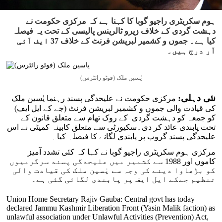
ہوم سکریٹری راجیو گوبا کا کہنا ہے کہ مرکزی حکومت نے
دہشت گردی کے خلاف زیرو ٹالرینس پالیسی کے تحت یہ فیصلہ
کیا ہے۔ جموں و کشمیر لبریشن فرنٹ کے خلاف 37 ایف آئی
آر درج ہیں۔
یٰسین ملک (فوٹو رائٹرس)
نئی دہلی:
مرکزی حکومت نے علیحدگی پسند رہنما یٰسین ملک
کی قیادت والی جموں و کشمیر لبریشن فرنٹ (جے کے ایل ایف)
کو جمعہ کو دہشت گردی کے روک تھام سے متعلق قانون کے
تحت پابندی عائد کر دی۔سکیورٹی سے متعلق کابینہ کمیٹی نے اس
علیحدگی پسند گروپ پر پابندی لگانے کا فیصلہ کیا۔
مرکزی ہوم سکریٹری راجیو گوبا نے کہا کہ کئی تشدد آمیز
کاموں اور 1988 سے کشمیر میں علیحدگی پسند سرگرمیوں
کو بڑھاوا دینے کی وجہ سے یٰسین ملک کی قیادت والی
تنظیم جےکے ایل ایف پر پابندی لگائی گئی ہے۔
Union Home Secretary Rajiv Gauba: Central govt has today
declared Jammu Kashmir Liberation Front (Yasin Malik faction) as
unlawful association under Unlawful Activities (Prevention) Act,