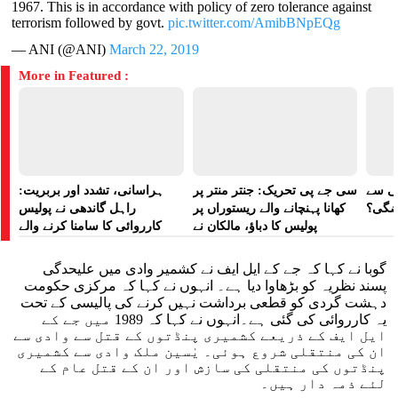
1967. This is in accordance with policy of zero tolerance against
terrorism followed by govt.
pic.twitter.com/AmibBNpEQg
— ANI (@ANI)
March 22, 2019
More in Featured :
لی سے
سی جے پی تحریک: جنتر منتر پر
ہراسانی، تشدد اور بربریت:
اضگی؟
کھانا پہنچانے والے ریستوراں پر
راہل گاندھی نے پولیس
پولیس کا دباؤ، مالکان نے
کارروائی کا سامنا کرنے والے
ہراسانی کا الزام لگایا
مظاہرین کے لیے آواز بلند کی
گوبا نے کہا کہ جے کے ایل ایف نے کشمیر وادی میں علیحدگی
پسند نظریہ کو بڑھاوا دیا ہے۔ انہوں نے کہا کہ مرکزی حکومت
دہشت گردی کو قطعی برداشت نہیں کرنے کی پالیسی کے تحت
یہ کارروائی کی گئی ہے۔انہوں نے کہا کہ 1989 میں جے کے
ایل ایف کے ذریعے کشمیری پنڈتوں کے قتل سے وادی سے
ان کی منتقلی شروع ہوئی۔ یٰسین ملک وادی سے کشمیری
پنڈتوں کی منتقلی کی سازش اور ان کے قتل عام کے
لئے ذمہ دار ہیں۔