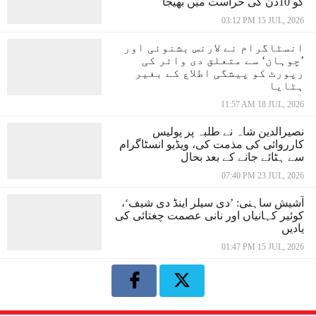
کو 10دن کی حراست میں بھیجا
03:12 PM 15 JUL, 2026
انسٹاگرام نے لارنس بشنوئی اور
’چوہان‘ سے متعلق دی وائر کی
رپورٹ کو پیشگی اطلاع کے بغیر
ہٹایا
11:57 AM 18 JUL, 2026
نصیرالدین شاہ نے طلبہ پر پولیس
کارروائی کی مذمت کی، ویڈیو انسٹاگرام
سے ہٹائے جانے کے بعد بحال
07:40 PM 23 JUL, 2026
آشیش ساہنی: ’دی سیلر اینڈ دی شیف‘،
کوئیر کہانیاں اور نانی عصمت چغتائی کی
یادیں
01:47 PM 15 JUL, 2026