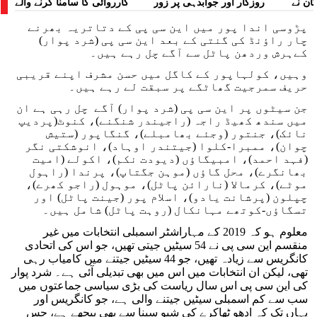
کان نے
روزگار اور جوابدہی پر زور
کارروائی کا سامنا کرنے والے
 لگایا
مظاہرین کے لیے آواز بلند کی
پڑوسی اندا پور میں این سی پی کے دتاتریہ بھرنے
چار راؤنڈ کی گنتی کے بعد این سی پی (شرد پوار)
کےہرش وردھن پاٹل سے آگے چل رہے ہیں۔
وہیں، کولہاپور کے کاگل میں حسن مشرف اپنے قریبی
حریف سمرجیت گھاٹگے پر سبقت لے رہے ہیں۔
جن سیٹوں پر این سی پی (شرد پوار) آگے چل رہی ہے ان
میں سندھ کھیڈ راجہ (راجیندر شنگنے)، کنوٹ(پردیپ
نائک)، جنتور (وجئے بھامبلے)، گنگاپور (ستیش
چوان)، ممبرا-کلوا (جیتندر اوہاد)، انوشکتی نگر
(فہد احمد)، امبیگاؤں (دیودت نکم)، اکولے (امیت
بھانگرے)، محل گاؤں (موہن جگتاپ)، پرندا (راہول
موٹے)، کرمالا (نارائن پاٹل)، موہول (راجو کھرے)،
چپلون (پرشانت یادو)، اسلام پور (جینت پاٹل) اور
تسگاؤں-کوتھے مہانکال (روہت پاٹل) شامل ہیں۔
معلوم ہو کہ 2019 کے مہاراشٹر اسمبلی انتخابات میں غیر
منقسم این سی پی نے 54 سیٹیں جیتی تھیں، جو اس کی اتحادی
کانگریس سے زیادہ تھیں، جو 44 سیٹیں جیتنے میں کامیاب رہی
تھی، لیکن ان انتخابات میں اس میں بھی تبدیلی آئی ہے۔ شرد پوار
کی این سی پی اس سال ریاست کی بڑی سیاسی جماعتوں میں
سب سے کم اسمبلی سیٹیں جیتنے والی ہے، جو کانگریس اور
یہاں تک کہ ادھو ٹھاکرے کی شیو سینا سے بھی پیچھے ہے، جس