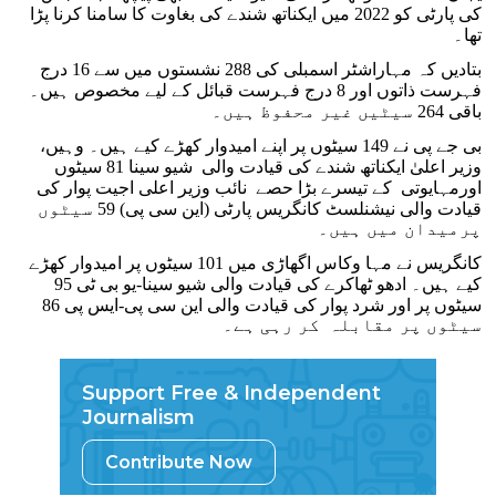
کی پارٹی کو 2022 میں ایکناتھ شندے کی بغاوت کا سامنا کرنا پڑا
تھا۔
بتادیں کہ مہاراشٹر اسمبلی کی 288 نشستوں میں سے 16 درج
فہرست ذاتوں اور 8 درج فہرست قبائل کے لیے مخصوص ہیں۔
باقی 264 سیٹیں غیر محفوظ ہیں۔
بی جے پی نے 149 سیٹوں پر اپنے امیدوار کھڑے کیے ہیں۔ وہیں،
وزیر اعلیٰ ایکناتھ شندے کی قیادت والی شیو سینا 81 سیٹوں
اورمہایوتی کے تیسرے بڑا حصے نائب وزیر اعلی اجیت پوار کی
قیادت والی نیشنلسٹ کانگریس پارٹی (این سی پی) 59 سیٹوں
پرمیدان میں ہیں۔
کانگریس نے مہا وکاس اگھاڑی میں 101 سیٹوں پر امیدوار کھڑے
کیے ہیں۔ ادھو ٹھاکرے کی قیادت والی شیو سینا-یو بی ٹی 95
سیٹوں پر اور شرد پوار کی قیادت والی این سی پی-ایس پی 86
سیٹوں پر مقابلہ کر رہی ہے۔
Support Free & Independent
Journalism
Contribute Now