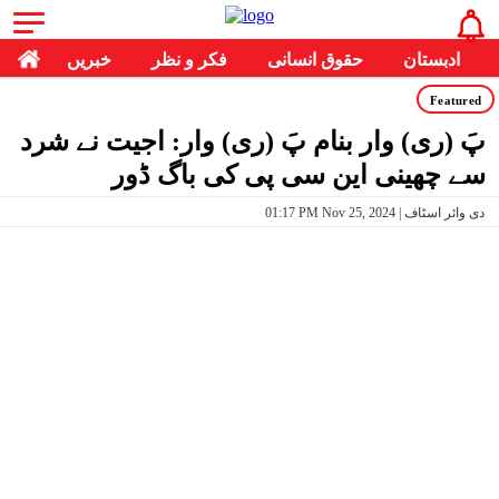
ادبستان
حقوق انسانی
فکر و نظر
خبریں
Featured
پَ (ری) وار بنام پَ (ری) وار: اجیت نے شرد
سے چھینی این سی پی کی باگ ڈور
01:17 PM Nov 25, 2024 | دی وائر اسٹاف