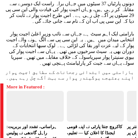
دونوں پارٹیاں 37 سیٹوں میں جہاں براہ راست ایک دوسرے سے
مقابلہ کر رہی ہیں، وہاں اجیت پوار کی قیادت والی این سی پی
29 سیٹوں پر آگے چل رہی ہے۔ اس طرح اجیت پوار نے ثابت کر
دیا کہ این سی پی اب ان کے نام سے جانی جائے گی۔
بارامتی ایک اہم سیٹ ہے جہاں سے نائب وزیر اعلیٰ اجیت پوار
انتخابی میدان میں ہیں۔ یہ این سی پی سے الگ ہونے والے اجیت
پوار کے لیے عزت اور بقا کی لڑائی ہے۔ لوک سبھا انتخابات کے
دوران بھی یہ سیٹ سرخیوں میں تھی۔ یہاں سے اجیت پوار کی
بیوی سنیترا پوار سپریاسولے کے خلاف مقابلے میں تھیں۔ سپریا
سولے یہاں سے جیت کر پارلیامنٹ پہنچی تھیں۔
بارامتی میں ابتدائی رجحانات کے مطابق اجیت پوار
اپنے بھتیجے یوگیندر پوار سے بہت آگے چل رہے ہیں۔
More in Featured :
تر پر
کاکروچ جنتا پارٹی نے اپنے قومی
ہراسانی، تشدد اور بربریت:
راں پر
ایجنڈا کا اعلان کیا — تعلیم،
راہل گاندھی نے پولیس