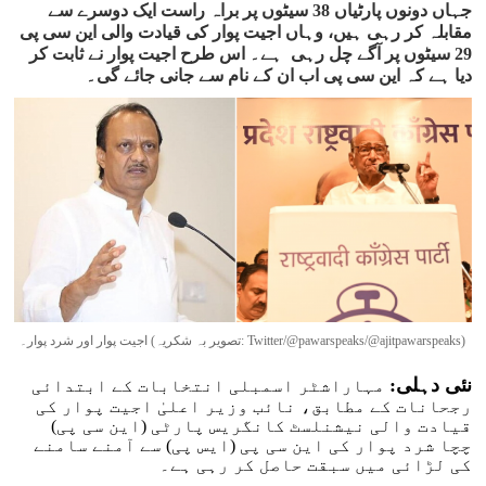
جہاں دونوں پارٹیاں 38 سیٹوں پر براہ راست ایک دوسرے سے
مقابلہ کر رہی ہیں، وہاں اجیت پوار کی قیادت والی این سی پی
29 سیٹوں پر آگے چل رہی ہے۔ اس طرح اجیت پوار نے ثابت کر
دیا ہے کہ این سی پی اب ان کے نام سے جانی جائے گی۔
اجیت پوار اور شرد پوار۔ (تصویر بہ شکریہ: Twitter/@pawarspeaks/@ajitpawarspeaks)
نئی دہلی:
مہاراشٹر اسمبلی انتخابات کے ابتدائی
رجحانات کے مطابق، نائب وزیر اعلیٰ اجیت پوار کی
قیادت والی نیشنلسٹ کانگریس پارٹی (این سی پی)
چچا شرد پوار کی این سی پی (ایس پی) سے آمنے سامنے
کی لڑائی میں سبقت حاصل کر رہی ہے۔