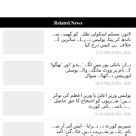
Related News
لاتور: مسلم اسکولی طلبہ کو کھمبے سے
باندھ کر پیٹا، پولیس نے پہلے متاثرین کے
خلاف ہی کیس درج کیا
12:21 PM 18 JUL, 2026
بہار: بانکی پور میں لگے ’ہندو‘ اور ’بھگوا‘
کے نام پر ووٹ مانگنے والے پوسٹر،
اپوزیشن نے اٹھائے سوال
04:35 PM 29 JUL, 2026
پولیس وزیر اعلیٰ یا وزیر اعظم کی نوکر
نہیں؛ شہریوں کو احتجاج کا حق حاصل
ہے: بامبے ہائی کورٹ
11:31 AM 06 JUL, 2026
سپریم کورٹ نے دہرایا – ایس آئی آر سے
نام ہٹنے پر شہریت نہیں جائےگی؛ البتہ