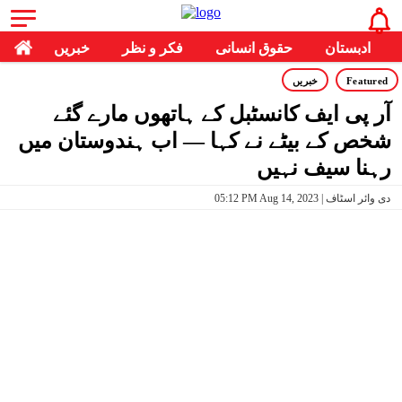
ادبستان
حقوق انسانی
فکر و نظر
خبریں
Featured
خبریں
آر پی ایف کانسٹبل کے ہاتھوں مارے گئے
شخص کے بیٹے نے کہا — اب ہندوستان میں
رہنا سیف نہیں
05:12 PM Aug 14, 2023 | دی وائر اسٹاف