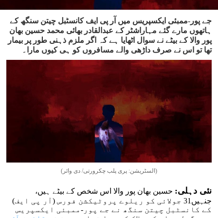
جے پور-ممبئی ایکسپریس میں آر پی ایف کانسٹبل چیتن سنگھ کے
ہاتھوں مارے گئے مہاراشٹر کے عبدالقادر بھائی محمد حسین بھان
پور والا کے بیٹے نے سوال اٹھایا ہے کہ اگر ملزم ذہنی طور پر بیمار
تھا تو اس نے صرف داڑھی والے مسافروں کو ہی کیوں مارا۔
(السٹریشن: پری پلب چکرورتی/ دی وائر)
نئی دہلی:
حسین بھان پور والا اس شخص کے بیٹے ہیں،
جنہیں31 جولائی کو ریلوے پروٹیکشن فورس (آر پی ایف)
کے کانسٹبل چیتن سنگھ نے جے پور-ممبئی ایکسپریس