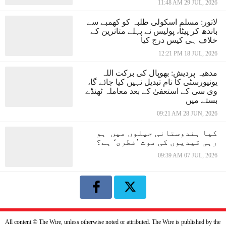
11:48 AM 29 JUL, 2026
لاتور: مسلم اسکولی طلبہ کو کھمبے سے
باندھ کر پیٹا، پولیس نے پہلے متاثرین کے
خلاف ہی کیس درج کیا
12:21 PM 18 JUL, 2026
مدھیہ پردیش: بھوپال کی برکت اللہ
یونیورسٹی کا نام تبدیل نہیں کیا جائے گا،
وی سی کے استعفیٰ کے بعد معاملہ ٹھنڈے
بستے میں
09:21 AM 28 JUN, 2026
کیا ہندوستانی جیلوں میں ہو
رہی قیدیوں کی موت ’فطری‘ ہے؟
09:39 AM 07 JUL, 2026
All content © The Wire, unless otherwise noted or attributed. The Wire is published by the