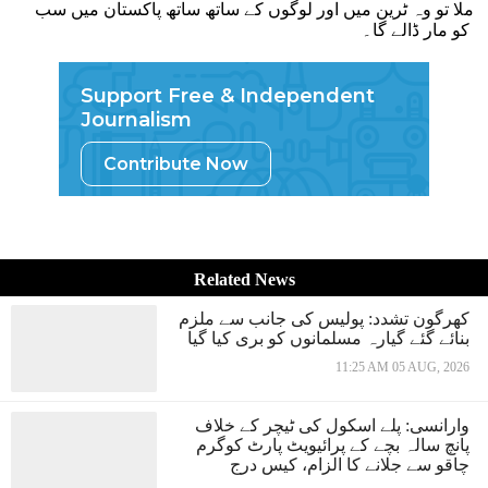
ملا تو وہ ٹرین میں اور لوگوں کے ساتھ ساتھ پاکستان میں سب
کو مار ڈالے گا۔
Support Free & Independent
Journalism
Contribute Now
Related News
کھرگون تشدد: پولیس کی جانب سے ملزم
بنائے گئے گیارہ مسلمانوں کو بری کیا گیا
11:25 AM 05 AUG, 2026
وارانسی: پلے اسکول کی ٹیچر کے خلاف
پانچ سالہ بچے کے پرائیویٹ پارٹ کوگرم
چاقو سے جلانے کا الزام، کیس درج