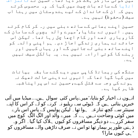
میں گولی مار کر ہلاک کر دیا تھا۔ حسین نے
ٹائمز آف
انڈیا
کے ساتھ بات چیت میں کہا کہ وہ محسوس کرتے
ہیں کہ ان کے خاندان کے لیے ہندوستان میں رہنا اب
سیف (محفوظ) نہیں ہے۔
حسین اپنے بھائی کے ساتھ دبئی میں رہ کر کام کرتے
ہیں۔ انہوں نے بتایا،’میرے والد بچوں کے سامان کے
کاروباری تھے اور کام اچھا چل رہا تھا۔ لیکن اس
حادثے نے ہماری زندگی اجاڑ دی۔ ہم اپنی والدہ کو
اپنے ساتھ دبئی لے جائیں گے اور یہاں کہیں اور
رہنے کا کوئی ارادہ نہیں ہے۔ یہ بالکل سیف نہیں
ہے۔’
سنگھ کی ریمانڈ کاپی میں دیے گئے سابقہ بیانات
میں کہا گیا تھا کہ انہوں نے ذہنی حالت ٹھیک نہ
ہونے کی وجہ سے قتل کیے،حسین نے اس پراپناشبہ
ظاہر کیا ہے۔
انہوں نے اخبار کو بتایا،’میرےپاس کئی سوال ہیں…میڈیا میں آئی
خبریں بتاتی ہیں کہ ڈیوٹی سے ریلیو نہ کرنے کو لے کر اس کا اپنے
سینئر سے کچھ تنازعہ ہوا تھا۔ لیکن پولیس کے پاس اس بارے
میں کوئی وضاحت نہیں ہے کہ میرے والد اور الگ الگ کوچ میں
سفر کررہے دو دیگر مسافروں کو کیوں ہلاک کیا گیا۔ اگر وہ
ذہنی طور پر بیمار تھا تو اس نے صرف داڑھی والے مسافروں کو
ہی کیوں مارا؟’