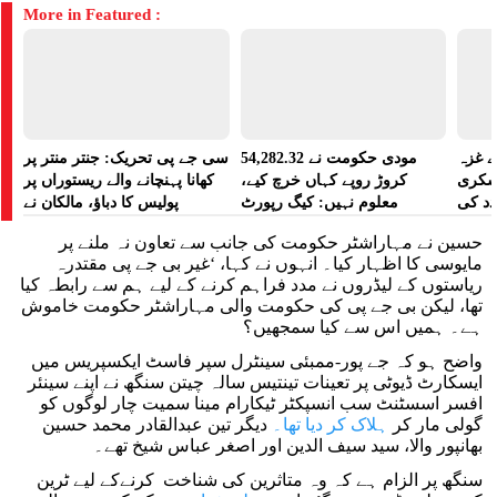
More in Featured :
 غزہ
مودی حکومت نے 54,282.32
سی جے پی تحریک: جنتر منتر پر
سکری
کروڑ روپے کہاں خرچ کیے،
کھانا پہنچانے والے ریستوراں پر
د کی
معلوم نہیں: کیگ رپورٹ
پولیس کا دباؤ، مالکان نے
ہراسانی کا الزام لگایا
حسین نے مہاراشٹر حکومت کی جانب سے تعاون نہ ملنے پر
مایوسی کا اظہار کیا۔ انہوں نے کہا، ‘غیر بی جے پی مقتدرہ
ریاستوں کے لیڈروں نے مدد فراہم کرنے کے لیے ہم سے رابطہ کیا
تھا، لیکن بی جے پی کی حکومت والی مہاراشٹر حکومت خاموش
ہے۔ ہمیں اس سے کیا سمجھیں؟
واضح ہو کہ جے پور-ممبئی سینٹرل سپر فاسٹ ایکسپریس میں
ایسکارٹ ڈیوٹی پر تعینات تینتیس سالہ چیتن سنگھ نے اپنے سینئر
افسر اسسٹنٹ سب انسپکٹر ٹیکارام مینا سمیت چار لوگوں کو
گولی مار کر
ہلاک کر دیا تھا۔
دیگر تین عبدالقادر محمد حسین
بھانپور والا، سید سیف الدین اور اصغر عباس شیخ تھے۔
سنگھ پر الزام ہے کہ وہ متاثرین کی شناخت کرنےکے لیے ٹرین