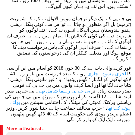
ملتے ہیں۔ ہندوستان میں وہ زیادہ سے زیادہ 1000 روپے کما
سکتے ہیں، اس لئے وہ یہاں کیوں آئیں‌گے۔ ‘
بی جے پی کے ایک دیگر ترجمان مومن الاوال نے کہا کہ شہریت
(ترمیم) بل اگر منظور ہو جاتا ہے تو اس سے کوئی بنگلہ دیشی
ہندو ہندوستان نہیں آئے‌گا۔ انہوں نے کہا، ‘ نئے لوگوں کو
شہریت دینے کی کوئی گنجائش یا اہتمام نہیں ہے۔ یہ صرف ان
لوگوں کے لئے ہے جو پہلے سے یہاں رہ رہے ہیں۔ ‘ بی جے پی
رہنما نے کہا، ‘ صرف انہی لوگوں کے پاس درخواست دینے کا
موقع ہوگا اور متعلقہ کلکٹر ان کی درخواستوں کی تصدیق
کریں‌گے۔ ‘
غور کرنے والی بات ہے کہ 30 جون 2018 کو آسام میں این آر سی
کا
آخری مسودہ جاری
ہونے کے بعد فہرست میں باہر رہے 40
لاکھ لوگوں کو لگاتار ‘ گھس پیٹھیا ‘ یا ‘ غیر قانونی بنگلہ دیشی ‘
بتایا جانے لگا تھا اور ایسا کہنے والوں میں بی جے پی کے قومی
صدر سمیت زیادہ تر
بی جے پی رہنما شامل تھے
۔ بی جے پی صدر
امت شاہ نے 12 اگست کو اتر پردیش کے میرٹھ میں بی جے پی کی
ریاستی ورکنگ کمیٹی کی میٹنگ کے اختتامی سیشن میں
بولتے
ہوئے کہا تھا
، ‘ حزب مخالف جماعت چاہے جتنا شور کریں، وزیر
اعظم نریندر مودی کی حکومت آسام کے 40 لاکھ گھس پیٹھیوں
میں سے ایک ایک کو باہر کرے‌گی۔
More in Featured :