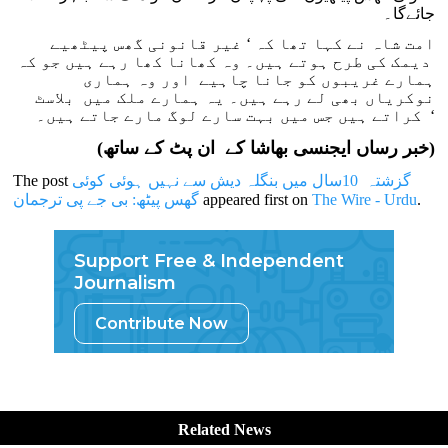
جائے‌گا۔
امت شاہ نے کہا تھا کہ ‘ غیر قانونی گھس پیٹھیے
دیمک کی طرح ہوتے ہیں۔ وہ کھانا کھا رہے ہیں جو کہ
ہمارے غریبوں کو جانا چاہیے اور وہ ہماری
نوکریاں بھی لے رہے ہیں۔ یہ ہمارے ملک میں بلاسٹ
کراتے ہیں جس میں بہت سارے لوگ مارے جاتے ہیں۔ ‘
(خبر رساں ایجنسی بھاشا کے ان پٹ کے ساتھ)
گزشتہ 10سال میں بنگلہ دیش سے نہیں ہوئی کوئی
The post
.
The Wire - Urdu
appeared first on
گھس پیٹھ: بی جے پی ترجمان
Support Free & Independent
Journalism
Contribute Now
Related News