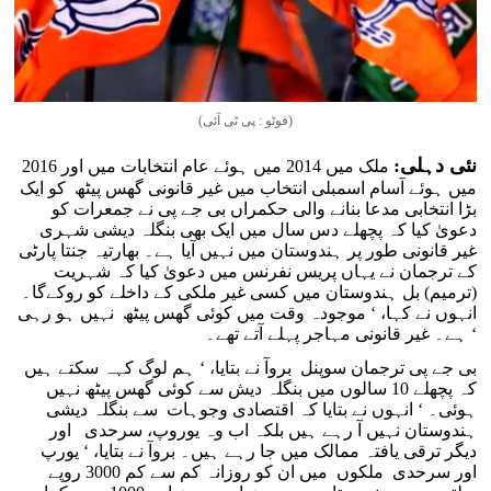
(فوٹو : پی ٹی آئی)
نئی دہلی:
ملک میں 2014 میں ہوئے عام انتخابات میں اور 2016
میں ہوئے آسام اسمبلی انتخاب میں غیر قانونی گھس پیٹھ کو ایک
بڑا انتخابی مدعا بنانے والی حکمراں بی جے پی نے جمعرات کو
دعویٰ کیا کہ پچھلے دس سال میں ایک بھی بنگلہ دیشی شہری
غیر قانونی طور پر ہندوستان میں نہیں آیا ہے۔ بھارتیہ جنتا پارٹی
کے ترجمان نے یہاں پریس نفرنس میں دعویٰ کیا کہ شہریت
(ترمیم) بل ہندوستان میں کسی غیر ملکی کے داخلے کو روکے‌گا۔
انہوں نے کہا، ‘ موجودہ وقت میں کوئی گھس پیٹھ نہیں ہو رہی
ہے۔ غیر قانونی مہاجر پہلے آتے تھے۔ ‘
بی جے پی ترجمان سوپنل بروآ نے بتایا، ‘ ہم لوگ کہہ سکتے ہیں
کہ پچھلے 10 سالوں میں بنگلہ دیش سے کوئی گھس پیٹھ نہیں
ہوئی۔ ‘ انہوں نے بتایا کہ اقتصادی وجوہات سے بنگلہ دیشی
ہندوستان نہیں آ رہے ہیں بلکہ اب وہ یوروپ، سرحدی اور
دیگر ترقی یافتہ ممالک میں جا رہے ہیں۔ بروآ نے بتایا، ‘ یورپ
اور سرحدی ملکوں میں ان کو روزانہ کم سے کم 3000 روپے