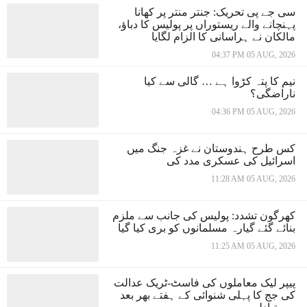
سی جے پی تحریک: جنتر منتر پر کھانا
پہنچانے والے ریستوراں پر پولیس کا دباؤ،
مالکان نے ہراسانی کا الزام لگایا
04:37 PM 05 AUG, 2026
نیم کا پتہ کڑوا ہے … گالی سے کیا
ناراضگی؟
04:36 PM 05 AUG, 2026
کس طرح ہندوستان نے غزہ جنگ میں
اسرائیل کی عسکری مدد کی
11:28 AM 05 AUG, 2026
کھرگون تشدد: پولیس کی جانب سے ملزم
بنائے گئے گیارہ مسلمانوں کو بری کیا گیا
11:25 AM 05 AUG, 2026
پیپر لیک معاملوں کی فاسٹ-ٹریک عدالت
کی جج کا پہلی شنوائی کے ہفتے بھر بعد