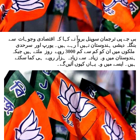
بی جے پی ترجمان سوپنل بروآ نے کہا کہ اقتصادی وجوہات سے
بنگلہ دیشی ہندوستان نہیں آ رہے ہیں۔ یورپ اور سرحدی
ملکوں میں ان کو کم سے کم 3000 روپے روز ملتے ہیں جبکہ
ہندوستان میں وہ زیادہ سے زیادہ ہزار روپے ہی کما سکتے
ہیں۔ ایسے میں وہ یہاں کیوں آئیں‌گے۔