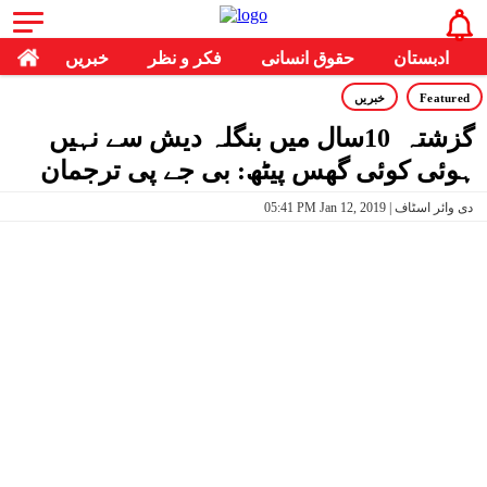
ادبستان
حقوق انسانی
فکر و نظر
خبریں
Featured
خبریں
گزشتہ 10سال میں بنگلہ دیش سے نہیں
ہوئی کوئی گھس پیٹھ: بی جے پی ترجمان
05:41 PM Jan 12, 2019 | دی وائر اسٹاف