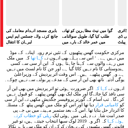
ڈائری
گوا میں نیٹ مظاہرین کو تھانے
بابری مسجد انہدام معاملے کی
لی ڈی
طلب کیا گیا، طویل سوالنامے
جانچ کرنے والے جسٹس ایم ایس
 پیلٹ
میں عمر خالد کے بارے میں
لبرہان کا انتقال
زت دی
پوچھا گیا: رپورٹ
مرکزی حکومت گھس پیٹھیوں کے تئیں نرم رویہ اپنانے کے موڈ
تھی
میں نہیں ہے۔ ‘ اس سے پہلے بھی انہوں نے
کہا تھا
کہ میں ملک
میں رہنے والوں سے کہنا چاہتا ہوں کہ این آر سی سے کسی
ہندوستانی کا نام نہیں کاٹا گیا ہے اور جن کا نام لسٹ میں نہیں
ہے وہ گھس پیٹھیے ہیں۔ اس وقت اتر پردیش کے وزیراعلیٰ
یوگی آدتیہ ناتھ بھی این آر سی کے مدعے پر بولنے سے نہیں چوکے۔
انہوں نے
کہا کہ
اگر ضرورت ہوئی تو اتر پردیش میں بھی این آر
سی نافذ کیا جائے‌گا اور ملک ایک بھی گھس پیٹھیے کو قبول نہیں
کرے‌گا۔ تب آسام کے گورنر پروفیسر جگدیش مکھی نے این آر سی
کو
کامیابی قرار
دیا تھا اور اس کو ملک میں گھس پیٹھ کے مسئلہ
کا اثردار حل بتایا تھا۔اس کے بعد ستمبر مہینے میں بی جے پی
صدر امت شاہ نے دہلی میں ہوئی ایک
ریلی کو خطاب کرتے
ہوئے کہا
کہ اگر وہ 2019 لوک سبھا انتخاب جیتتے ہیں، تو غیر
قانونی گھس پیٹھیوں کی پہچان‌ کرکے ان کو ملک سے باہر نکالا