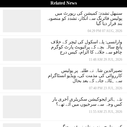
Related News
سنبھل تشدد: کمیشن کی رپورٹ میں
پولیس فائرنگ سے انکار، تشدد کو منصوبہ
بند قرار دیا گیا
04:29 PM 07 AUG, 2026
وارانسی: پلے اسکول کی ٹیچر کے خلاف
پانچ سالہ بچے کے پرائیویٹ پارٹ کوگرم
چاقو سے جلانے کا الزام، کیس درج
11:48 AM 29 JUL, 2026
نصیرالدین شاہ نے طلبہ پر پولیس
کارروائی کی مذمت کی، ویڈیو انسٹاگرام
سے ہٹائے جانے کے بعد بحال
07:40 PM 23 JUL, 2026
نئے ہائر ایجوکیشن سکریٹری آخری بار
کس وجہ سے سرخیوں میں آئے تھے؟
11:55 AM 25 JUL, 2026
کس طرح ہندوستان نے غزہ جنگ میں