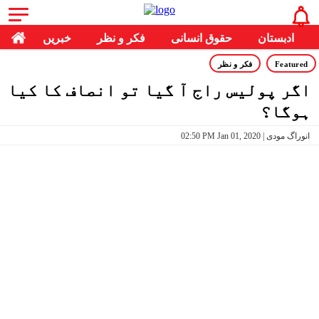
ادبستان
حقوق انسانی
فکر و نظر
خبریں
Featured
فکر و نظر
اگر پولیس راج آ گیا تو انصاف کا کیا
ہوگا؟
02:50 PM Jan 01, 2020 | انوراگ مودی