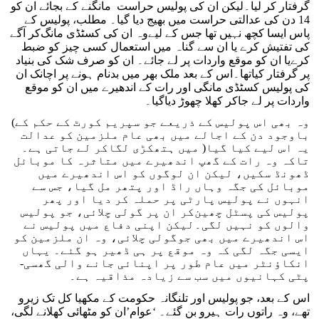
گرفتار کر لیا۔لیکن ان کی پولیس حراست مانگنے کے بجائے ان کو
14 دن کی عدالتی حراست میں بھیج دیا گیا۔ مطلب، پولیس کے
پاس ایسا کچھ نہیں تھا جس کے لیےوہ ان کی کسٹڈی مانگ‌کر آگے
کی تفتیش کرے یا ان سے گناہ میں استعمال کسی چیز کو ضبط
کرےیا ان کو موقع واردات پر لے جائے۔ ان کو صرف شک کی بنیاد
پر گرفتار کیاتھا۔اس کے بعد ملک بھر میں بدنام ہونے پر اچانک ان
کی پولیس کسٹڈی مانگی اور رات کے اندھیرے میں ان کو موقع
واردات پر لے جاکر کھلا چھوڑ دیاگیا۔
(وہ بھی اس پولیس کے ذریعے جو سپریم کورٹ کے حکم کے
باوجود دن کے اجالے میں بھی عام ملزمین کو عدالت
میں ہتھکڑی لگاکر لے جاتی ہے۔ )یہ اس لیے کیا گیا
تاکہ وہ رات کے گھپ اندھیرے میں متاثرہ کا موبائل
ڈھونڈ سکیں، لیکن ان لوگوں کو اس اندھیرے میں
موبائل کی جگہ وہاں راڈ اور پتھر مل گیا، جس سے
انہوں نے پولیس پارٹی پر حملہ کر دیا اور پھر
پولیس کی پسٹل چھین‌کر ان پر گولی چلائی، جو پولیس
والوں کو نہیں لگی۔لیکن اپنی دفاع میں پولیس نے
اس اندھیرے میں بھی جوگولی چلائی، وہ ان ملزمین کو
ایسی جگہ لگی کہ وہ موقع پر ہی ڈھیر ہو گئے۔ یہاں
انکاؤنٹر میں عام طور پر اپنائی جانے والی گھسی-
پٹی کہانیوں میں سب سے زیادہ مذاقیہ ہے۔
اس کے بعد، جو پولیس اور تلنگانہ حکومت کے مکھیا کل تک زیرو
تھے، وہ راتوں رات ہیرو بن گئے۔ ‘عوام’ان کو مٹھائی کھلانے لگی،