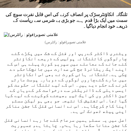
تلنگانہ انکاؤنٹرسڑک پر انصاف کرنے کی اس قابل نفرت سوچ کی
سمت میں ایک بڑا قدم ہے، جو بڑی بے شرمی سے ریاست کے
ذریعے خود انجام دیاگیا۔
علامتی تصویر(فوٹو : رائٹرس)
ویٹنری ڈاکٹر کےریپ اور قتل کے شک میں پکڑے گئے
چارلوگوں کاتلنگانہ پولیس کے ذریعے انکاؤنٹر
کئے جانے کے معاملے میں سپریم کورٹ پہلے ہی اس کے
اپنے ایک ریٹائرڈ جج کی صدارت میں جانچ‌کاحکم دے
چکی ہے۔تلنگانہ ہائی کورٹ نے بھی اس انکاؤنٹر
میں مارے گئےچاروں لوگوں کے دوبارہ پوسٹ مارٹم
کرنے کے حکم دیے ہیں۔ اس کے لیے تلنگانہ حکومت کو
ایمس دہلی کے ڈائریکٹر سے درخواست کر کےوہاں کے
تین ڈاکٹر وں کی ایک ٹیم بھیجنے کوکہنے کے لیے کہا
گیا تھا۔اس تفتیش کا نتیجہ جو بھی ہو لیکن سسٹم
اپنا کام کرچکاہے۔ اس نے انسانی قتل کا جشن مناکر
اپنی پیٹھ ٹھونک لی ہے۔
اصل میں یہ سسٹم ہمیں سرعام کئے جا رہے انسانی قتل
کا جشن منانا سکھا رہا ہے-وہ چاہتا ہے، جمہوریت
کاخاتمہ ہو! جب اقتدار انصاف کو مضبوط بنانے کے