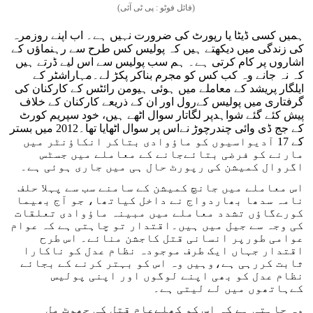
(فائل فوٹو : پی ٹی آئی)
ہمیں کسی ڈیٹا یا رپورٹ کی ضرورت نہیں ہے۔ اب اپنے روزمرہ
کی زندگی میں دیکھتے ہیں کہ پولیس کس طرح سے رہنماؤں کے
اشاروں پر کام کرتی ہے۔ ہم سب پولیس سے اس لیے ڈرتے ہیں
کہ نہ جانے وہ کب کس کو مجرم بناکر پکڑ لے۔مہاراشٹر کے
ایلگار پریشد کے معاملے میں ہوئی ہیومن رائٹس کے کارکنان کی
گرفتاری میں پولیس کےرول اور ان کے ذریعے کارکنان کے خلاف
پیش کئے گئے شواہدپر لگاتار سوال اٹھے ہیں، خود سپریم کورٹ
کے جج ڈی وائی چندرچوڑ نےاس پر سوال اٹھایا تھا۔2012 میں بستر
کے 17 آدیواسیوں کو ماؤوادی بتاکر انکاؤنٹر میں
مارنے کو فرضی بتائےجانے کے معاملے میں جسٹس
اگروال کمیشن کی رپورٹ حال ہی میں جاری ہوئی ہے۔
اس معاملے میں جانچ کمیشن کے سامنے سب سے پہلا حلف
نامہ سدھا بھاردواج نے داخل کیاتھا، جو آج بھیما
کورےگاؤں تشدد معاملے میں مبینہ ماؤوادی تعلقات
کی وجہ سے جیل میں ہیں۔اقتدار تو چاہتی ہے کہ عوام
عوامی طورپر انسانی قتل کاجشن منائے۔ اس طرح
اقتدار جہاں ایک طرف موجودہ نظام عدل کو ناکارا
ثابت کررہی ہے،وہیں وہ اس کو بہتر کرنے کے بجائے
نظام عدل کو بھی اپنے لوگوں اور اپنی پولیس
کےہاتھوں میں لے لیتی ہے۔
وہ چاہتی ہے کہ اس کو کھلےعام قتل کی چھوٹ مل