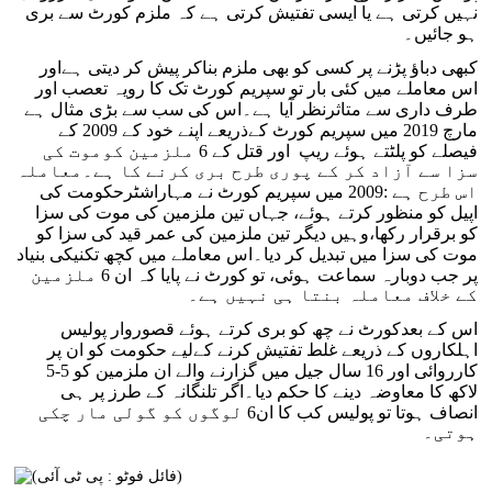
نہیں کرتی ہے یا ایسی تفتیش کرتی ہے کہ ملزم کورٹ سے بری
ہو جائیں۔
کبھی دباؤ پڑنے پر کسی کو بھی ملزم بناکر پیش کر دیتی ہےاور
اس معاملے میں کئی بار تو سپریم کورٹ تک کا رویہ تعصب اور
طرف داری سے متاثرنظر آیا ہے۔اس کی سب سے بڑی مثال ہے
مارچ 2019 میں سپریم کورٹ کےذریعے اپنے خود کے 2009 کے
فیصلے کو پلٹتے ہوئے ریپ اور قتل کے 6 ملزمین کوموت کی
سزا سے آزاد کر کے پوری طرح بری کرنے کا ہے۔معاملہ
اس طرح ہے :2009 میں سپریم کورٹ نے مہاراشٹرحکومت کی
اپیل کو منظور کرتے ہوئے، جہاں تین ملزمین کی موت کی سزا
کو برقرار رکھا،وہیں دیگر تین ملزمین کی عمر قید کی سزا کو
موت کی سزا میں تبدیل کر دیا۔اس معاملے میں کچھ تکنیکی بنیاد
پر جب دوبارہ سماعت ہوئی، تو کورٹ نے پایا کہ ان 6 ملزمین
کے خلاف معاملہ بنتا ہی نہیں ہے۔
اس کے بعدکورٹ نے چھ کو بری کرتے ہوئے قصوروار پولیس
اہلکاروں کے ذریعے غلط تفتیش کرنے کےلیے حکومت کو ان پر
کارروائی اور 16 سال جیل میں گزارنے والے ان ملزمین کو 5-5
لاکھ کا معاوضہ دینے کا حکم دیا۔اگر تلنگانہ کے طرز پر ہی
انصاف ہوتا تو پولیس کب کا ان6 لوگوں کو گولی مار چکی
ہوتی۔