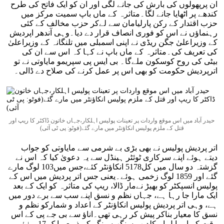
ان پرپھولوں کی بارش کی جانے لگی اور ان کو ایک فاتح کی طرح
کندھے پر اٹھایا جانے لگا۔متاثرہ کے ماں باپ سمیت مرکز میں
حزب اقتدار کے رکن پارلیامان سے لےکر حزب مخالف کے کئی
رہنماؤں نے اس کو فوری انصاف قرار دے دیا۔وہی آندھر اپردیش
کے وزیراعلیٰ جگن ریڈی نے اپنی اسمبلی میں تلنگانہ کے وزیراعلیٰ
کی تعریف کی۔متاثرہ کے ماں باپ نے کہا کہ اس سے ان کی
بیٹی کی روح کوسکون ملے‌گا۔ بی ایس پی سپریمو مایاوتی نے تو
اترپردیش حکومت کو بھی اس پر عمل کرنے کی صلاح دے ڈالی۔
حیدر آباد میں اس موقع واردات پر تعینات پولیس اہلکار،جہاں خاتون ڈاکٹر کا ریپ اور
قتل کے ملزم پولیس انکاؤنٹر میں مارے گئے(فوٹو: پی ٹی آئی)
اتر پردیش پولیس نے بھی بڑی بے شرمی سے مایاوتی کو جواب
دیتے ہوئے اپنے سرکاری ٹوئٹر ہینڈل سے یہ دعویٰ کیا کہ اس نے
گزشتہ دو سال میں کل5178 انکاؤنٹر کئے،جس میں103 لوگ مارے
گئے اور 1859 لوگ زخمی ہوئے۔یعنی جس اتر پردیش میں اس کے
پولیس انسپکٹر کو بھیڑ نےمار ڈالا، ریپ کی متاثرہ کو ایک کے بعد
ایک مارا جا رہا ہے، جہاں نظم و نسق اپنے سب سے برے دور میں
ہے، وہی اتر پردیش پولیس انکاؤنٹر کے اعداد و شمارکو نظم و
نسق کا معیار بناکر پیش کر رہی تھی۔اناؤ سے بی جے پی کے اس
وقت کے ایم ایل اے کلدیپ سنگھ سینگر کے ذریعے ایک 17 سالہ