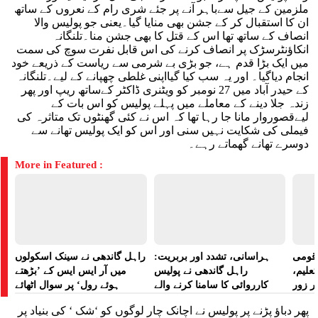
ملزمین کے جیل سےباہر آنے پر جئے شری رام کے نعروں کے ساتھ
ان کا استقبال کر کے جشن بھی منایا گیا۔یعنی جو پولیس والا
انصاف کے ساتھ تھا اس کے قتل کا بھی جشن منا۔تلنگانہ
انکاؤنٹرسڑک پر انصاف کرنے کی اس قابل نفرت سوچ کی سمت
میں ایک بڑا قدم ہے، جو بڑی بے شرمی سے ریاست کے ذریعے خود
انجام دیاگیا۔ اور یہ سب کیا گیااپنی غلطی چھپانے کے لیے۔تلنگانہ
کے حیدر آباد میں 27 نومبر کو ویٹنری ڈاکٹر کےساتھ ریپ اور پھر
زندہ جلا دینے کے معاملے میں پہلے پولیس کو اس بات کے
لیےقصوروار مانا جا رہا تھا کہ اس نے کئی گھنٹوں تک متاثرہ کی
فیملی کی شکایت نہیں سنی اور اس کو ایک پولیس تھانے سے
دوسرے تھانے گھماتے رہے۔
More in Featured :
ے قومی
ہراسانی، تشدد اور بربریت:
راہل گاندھی نے سینک اسکولوں
تعلیم،
راہل گاندھی نے پولیس
میں آر ایس ایس کے ’بڑھتے
ر زور
کارروائی کا سامنا کرنے والے
ہوئے رول‘ پر سوال اٹھائے
مظاہرین کے لیے آواز بلند کی
پھر دباؤ پڑنے پر پولیس نے اچانک چار لوگوں کو ‘شک ‘ کی بنیاد پر