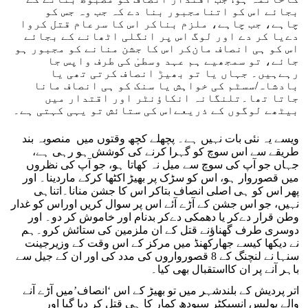
بجائے اس کو اتنامجبور بنا دے کہ جب وہ جس کو
چاہے، جب چاہے، ملزم بناکر اس کا سرعام قتل کروا
دےیا کر دے اور لوگ اس پر انگلی اٹھانے کے بجائے
اس کو ہی انصاف مان‌کر اس کا جشن منانے کو مجبور ہو
جائے، تو سمجھیے ہم عہد وسطیٰ کی طرف واپس جا
رہےہیں۔ جہاں یا تو بھیڑ انصاف کرتی تھی یا
بادشاہ/سسٹم کی خواہش یا سنک کو ہی انصاف مانا
جاتا تھا۔تلنگانہ انکاؤنٹر اور اقتدار میں
بیٹھے لوگوں کے ذریعےاس کی ستائش تو یہی کہتی ہے۔
ویسے یہ نئی بات نہیں ہے۔ پچھلے کچھ وقتوں میں منصوبہ بند
طریقے سے اس سوچ کو گہرا کرنے کی کوشش ہو رہی ہے،
جہاں جو آپ کی سوچ سے میل نہ کھاتا ہو، جو آپ کی نظروں
میں قصوروار ہو، اس کو سڑک پر بھیڑ اکٹھا کرکے ماردینا۔ اور
پھر اس کو ہی اصلی انصاف بتاکر اس کا جشن منانا۔اتناہی
نہیں، جو اس جشن کے آڑے آئے اس پر سوال کریں اوراس کو غدار
وطن قرار دےکر یا دھمکی دےکر بدنام اور خاموش کر دو۔ اور
دوسری طرف گھناؤنے قتل کے ان ملزمین کی ستائش کرو۔ہم
نے دیکھا کیسے جھارکھنڈ میں مرکز کے اس وقت کے وزیرجینت
سنہا نے لنچنگ کے 8 قصورواروں کی مدد کی اور ان کے جیل سے
باہر آنے پر ان کااستقبال بھی کیا۔
اتر پردیش کے بلندشہر میں تو بھیڑ کے اس ‘انصاف’میں آڑے آنے
والے پولیس انسپکٹر سبودھ کمار کا ہی قتل کر دیا گیا اور