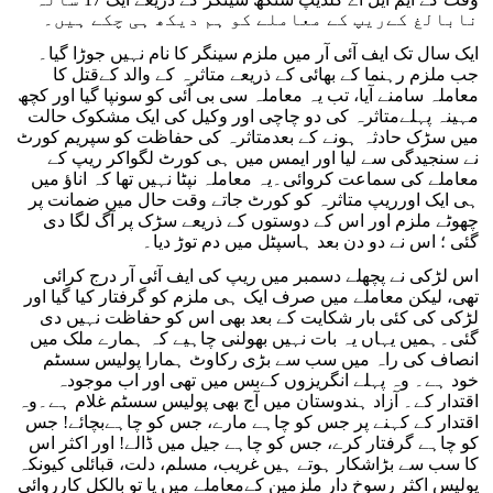
نابالغ کےریپ کے معاملے کو ہم دیکھ ہی چکے ہیں۔
ایک سال تک ایف آئی آر میں ملزم سینگر کا نام نہیں جوڑا گیا۔
جب ملزم رہنما کے بھائی کے ذریعے متاثرہ کے والد کےقتل کا
معاملہ سامنے آیا، تب یہ معاملہ سی بی آئی کو سونپا گیا اور کچھ
مہینہ پہلےمتاثرہ کی دو چاچی اور وکیل کی ایک مشکوک حالت
میں سڑک حادثہ ہونے کے بعدمتاثرہ کی حفاظت کو سپریم کورٹ
نے سنجیدگی سے لیا اور ایمس میں ہی کورٹ لگواکر ریپ کے
معاملے کی سماعت کروائی۔یہ معاملہ نپٹا نہیں تھا کہ اناؤ میں
ہی ایک اورریپ متاثرہ کو کورٹ جاتے وقت حال میں ضمانت پر
چھوٹے ملزم اور اس کے دوستوں کے ذریعے سڑک پر آگ لگا دی
گئی ؛ اس نے دو دن بعد ہاسپٹل میں دم توڑ دیا۔
اس لڑکی نے پچھلے دسمبر میں ریپ کی ایف آئی آر درج کرائی
تھی، لیکن معاملے میں صرف ایک ہی ملزم کو گرفتار کیا گیا اور
لڑکی کی کئی بار شکایت کے بعد بھی اس کو حفاظت نہیں دی
گئی۔ہمیں یہاں یہ بات نہیں بھولنی چاہیے کہ ہمارے ملک میں
انصاف کی راہ میں سب سے بڑی رکاوٹ ہمارا پولیس سسٹم
خود ہے۔ وہ پہلے انگریزوں کےبس میں تھی اور اب موجودہ
اقتدار کے۔ آزاد ہندوستان میں آج بھی پولیس سسٹم غلام ہے۔وہ
اقتدار کے کہنے پر جس کو چاہے مارے، جس کو چاہےبچائے! جس
کو چاہے گرفتار کرے، جس کو چاہے جیل میں ڈالے! اور اکثر اس
کا سب سے بڑاشکار ہوتے ہیں غریب، مسلم، دلت، قبائلی کیونکہ
پولیس اکثر رسوخ دار ملزمین کےمعاملے میں یا تو بالکل کارروائی