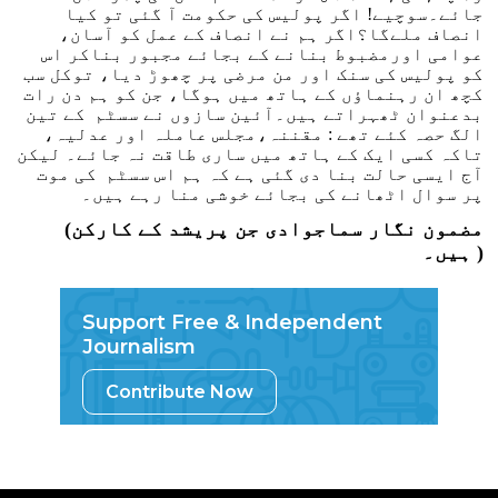
جائے۔سوچیے! اگر پولیس کی حکومت آ گئی تو کیا
انصاف ملے‌گا؟اگر ہم نے انصاف کے عمل کو آسان،
عوامی اورمضبوط بنانے کے بجائے مجبور بناکر اس
کو پولیس کی سنک اور من مرضی پر چھوڑ دیا، توکل سب
کچھ ان رہنماؤں کے ہاتھ میں ہوگا، جن کو ہم دن رات
بدعنوان ٹھہراتے ہیں۔آئین سازوں نے سسٹم کے تین
الگ حصہ کئے تھے : مقننہ،مجلس عاملہ اور عدلیہ،
تاکہ کسی ایک کے ہاتھ میں ساری طاقت نہ جائے۔ لیکن
آج ایسی حالت بنا دی گئی ہے کہ ہم اس سسٹم کی موت
پر سوال اٹھانے کی بجائے خوشی منا رہے ہیں۔
(مضمون نگار سماجوادی جن پریشد کے کارکن
ہیں۔ )
Support Free & Independent
Journalism
Contribute Now