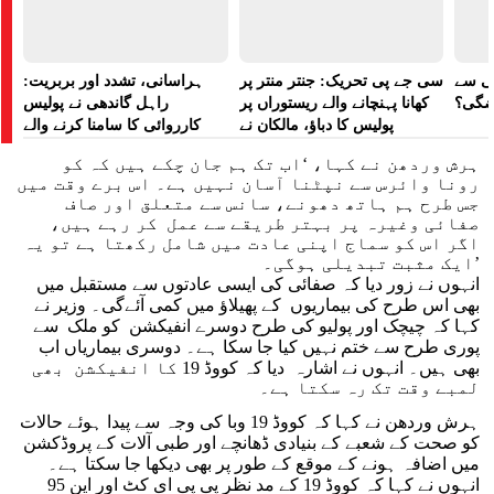
لی سے
سی جے پی تحریک: جنتر منتر پر
ہراسانی، تشدد اور بربریت:
اضگی؟
کھانا پہنچانے والے ریستوراں پر
راہل گاندھی نے پولیس
پولیس کا دباؤ، مالکان نے
کارروائی کا سامنا کرنے والے
ہراسانی کا الزام لگایا
مظاہرین کے لیے آواز بلند کی
ہرش وردھن نے کہا، ‘اب تک ہم جان چکے ہیں کہ کو
رونا وائرس سے نپٹنا آسان نہیں ہے۔ اس برے وقت میں
جس طرح ہم ہاتھ دھونے، سانس سے متعلق اور صاف
صفائی وغیرہ پر بہتر طریقے سے عمل کر رہے ہیں،
اگر اس کو سماج اپنی عادت میں شامل رکھتا ہے تو یہ
ایک مثبت تبدیلی ہوگی۔’
انہوں نے زور دیا کہ صفائی کی ایسی عادتوں سے مستقبل میں
بھی اس طرح کی بیماریوں کے پھیلاؤ میں کمی آئےگی۔ وزیر نے
کہا کہ چیچک اور پولیو کی طرح دوسرے انفیکشن کو ملک سے
پوری طرح سے ختم نہیں کیا جا سکا ہے۔ دوسری بیماریاں اب
بھی ہیں۔ انہوں نے اشارہ دیا کہ کووڈ 19 کا انفیکشن بھی
لمبے وقت تک رہ سکتا ہے۔
ہرش وردھن نے کہا کہ کووڈ 19 وبا کی وجہ سے پیدا ہوئے حالات
کو صحت کے شعبے کے بنیادی ڈھانچے اور طبی آلات کے پروڈکشن
میں اضافہ ہونے کے موقع کے طور پر بھی دیکھا جا سکتا ہے۔
انہوں نے کہا کہ کووڈ 19 کے مد نظر پی پی ای کٹ اور این 95