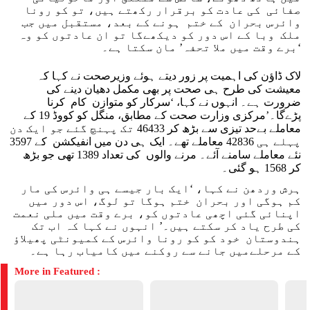
صفائی کی عادت کو برقرار رکھتے ہیں، تو کو رونا
وائرس بحران کے ختم ہونے کے بعد، مستقبل میں جب
ملک وبا کے اس دور کو دیکھےگا تو ان عادتوں کو وہ
‘برے وقت میں ملا تحفہ’ مان سکتا ہے۔
لاک ڈاؤن کی اہمیت پر زور دیتے ہوئے وزیرصحت نے کہا کہ
معیشت کی طرح ہی صحت پر بھی مکمل دھیان دینے کی
ضرورت ہے۔ انہوں نے کہا، ‘سرکار کو متوازن کام کرنا
پڑےگا۔’مرکزی وزارت صحت کے مطابق، منگل کو کووڈ 19 کے
معاملے بےحد تیزی سے بڑھ کر 46433 تک پہنچ گئے جو ایک دن
پہلے ہی 42836 معاملے تھے۔ ایک ہی دن میں انفیکشن کے 3597
نئے معاملے سامنے آئے۔ مرنے والوں کی تعداد 1389 تھی جو بڑھ
کر 1568 ہو گئی۔
ہرش وردھن نے کہا، ‘ایک بار جیسے ہی وائرس کی مار
کم ہوگی اور بحران ختم ہوگا تو لوگ، اس دور میں
اپنائی گئی اچھی عادتوں کو، برے وقت میں ملی نعمت
کی طرح یاد کر سکتے ہیں۔’ انہوں نے کہا کہ اب تک
ہندوستان خود کو کو رونا وائرس کے کمیونٹی پھیلاؤ
کے مرحلےمیں جانے سے روکنے میں کامیاب رہا ہے۔
More in Featured :