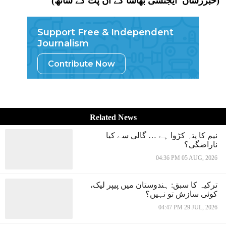
(خبررساں ایجنسی بھاشا کے ان پٹ کے ساتھ)
Support Free & Independent
Journalism
Contribute Now
Related News
نیم کا پتہ کڑوا ہے … گالی سے کیا
ناراضگی؟
04:36 PM 05 AUG, 2026
ترکیہ کا سبق: ہندوستان میں پیپر لیک،
کوئی سازش تو نہیں؟
04:47 PM 29 JUL, 2026