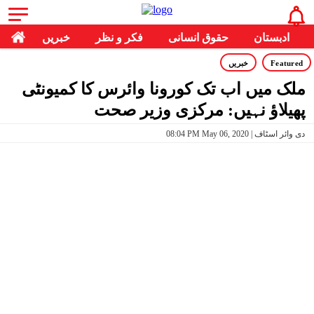
ادبستان
حقوق انسانی
فکر و نظر
خبریں
Featured
خبریں
ملک میں اب تک کورونا وائرس کا کمیونٹی
پھیلاؤ نہیں: مرکزی وزیر صحت
08:04 PM May 06, 2020 | دی وائر اسٹاف