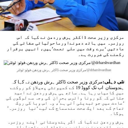
مرکزی وزیر صحت ڈاکٹر ہرش وردھن نے کہا کہ اس
روزمرہ میں ہاتھ دھونےاورماحولیاتی صفائی کی
عادتیں ‘برے وقت میں ملی نعمت’ہیں، انہیں برقرار
رکھنے کی ضرورت ہے۔
مرکزی وزیر صحت ڈاکٹر ہرش وردھن،فوٹو: ٹوئٹر/@drharshvardhan
نئی دہلی:
مرکزی وزیر صحت ڈاکٹر ہرش وردھن نے کہا کہ
ہندوستان اب تک کووڈ 19 کے کمیونٹی پھیلاؤ کو روکنے
میں کامیاب رہا ہے۔ ساتھ ہی ہرش وردھن نے امید
جتائی کہ کو رونا وائرس بحران کی وجہ سے لوگوں کی
‘عادت میں جو تبدیلی آئی ہے’، وہ اس وبا کی روک
تھام کے بعد ایک صحت مندسماج کے لیے ‘نیا روزمرہ’
ہوگا۔
ہرش وردھن نے کہا کہ اگر ہندوستانی اپنے روزمرہ
میں ہاتھ دھونے، سانس سے متعلق اور ماحولیاتی