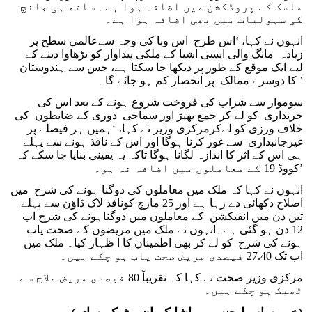
ماسک کے پروڈکشن میں اضافہ ہوا ہے۔ ساتھ ہی جانچ
کی سہولیات میں بھی اضافہ ہوا ہے۔
انہوں نے کہا، ‘اس طرح اس وبا کی وجہ سےعالمی سطح پر
زیادہ مانگ والی ایسی اشیا کے ملکی پیداوار کو بڑھاوا دینے کے
لیے ایک موقع کے طور پر دیکھا جا سکتا ہے، جس سے ہندوستان
کا دوسرے ممالک پر انحصار کم ہو جائے گا۔’
سوموار سے شراب کی فروخت شروع ہونے کے بعد اس کی
خریداری کو لے کر جمع بھیڑ اور سماجی دوری کے ضابطوں کی
خلاف ورزی کو لےکرمرکزی وزیر نے کہا، ‘ہمیں ہر فیصلے پر
غیرجانبداری سے غور کرنا ہوگا اور اس کے نافذ ہونے سے پہلے
ہی اس کے اثر کا اندازہ لگانا ہوگا تاکہ یہ یقینی بنایا جا سکے کہ
کووڈ 19 کے معاملوں میں اضافہ نہ ہو۔’
انہوں نے کہا کہ ملک میں معاملوں کی دوگنا ہونے کی شرح میں
اصلاح دکھائی دے رہا ہے اور 25 مارچ کونافذ لاک ڈاؤن سے پہلے
تین دن میں انفیکشن کے معاملوں میں دوگناہونے کی شرح اب
12 دن ہو گئی ہے۔انہوں نے ملک میں مریضوں کے صحت یاب
ہونے کی شرح کو لے کر بھی اطمینان کا ا ظہار کیا۔ ملک میں
اب تک 27.40 فیصدی مریض صحت یاب ہو چکے ہیں۔
مرکزی وزیر صحت نے کہا کہ تقریباً 80 فیصدی مریض علاج سے
ٹھیک ہو چکے ہیں۔