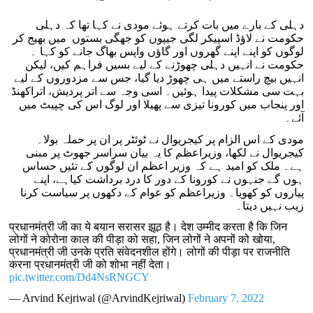
دہلی کے بارے میں بات کرتے ہوئے مودی نے کہا تھا کہ دہلی
حکومت نے لاؤڈ اسپیکر لگی جیپوں کو جھگی بستوں میں بھیج کر
لوگوں کو اپنے اپنے گھروں اور گاؤں واپس بھاگ جانے کو کہا ۔
حکومت نے انہیں دہلی چھوڑنے کے لیے بسیں فراہم کیں، لیکن
انہیں بیچ راستے میں ہی چھوڑ دیا گیا، جس سے مزدوروں کے لیے
بہت سی مشکلات پیدا ہوئیں۔ اسی وجہ سے اتر پردیش، اتراکھنڈ
اور پنجاب میں کورونا تیزی سے پھیلا اور لوگ اس کی چپیٹ میں
آئے۔
مودی کے اس الزام پر کیجریوال نے ٹوئٹر پر ان پر حملہ بولا۔
کیجریوال نے لکھا، وزیراعظم کا یہ بیان سراسر جھوٹ پر مبنی
ہے۔ ملک کو امید ہے کہ وزیر اعظم ان لوگوں کے تئیں حساس
ہوں گے جنہوں نے کورونا کے دور کا درد برداشت کیاہے، اپنے
پیاروں کو کھویا۔ وزیراعظم کو عوام کے دکھوں پر سیاست کرنا
زیب نہیں دیتا۔
प्रधानमंत्री जी का ये बयान सरासर झूठ है। देश उम्मीद करता है कि जिन
लोगों ने कोरोना काल की पीड़ा को सहा, जिन लोगों ने अपनों को खोया,
प्रधानमंत्री जी उनके प्रति संवेदनशील होंगे। लोगों की पीड़ा पर राजनीति
करना प्रधानमंत्री जी को शोभा नहीं देता।
pic.twitter.com/Dd4NsRNGCY
— Arvind Kejriwal (@ArvindKejriwal)
February 7, 2022