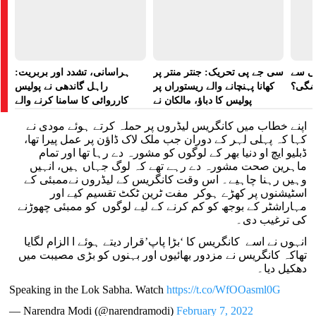
لی سے
سی جے پی تحریک: جنتر منتر پر
ہراسانی، تشدد اور بربریت:
اضگی؟
کھانا پہنچانے والے ریستوراں پر
راہل گاندھی نے پولیس
پولیس کا دباؤ، مالکان نے
کارروائی کا سامنا کرنے والے
ہراسانی کا الزام لگایا
مظاہرین کے لیے آواز بلند کی
اپنے خطاب میں کانگریس لیڈروں پر حملہ کرتے ہوئے مودی نے
کہا کہ پہلی لہر کے دوران جب ملک لاک ڈاؤن پر عمل پیرا تھا،
ڈبلیو ایچ او دنیا بھر کے لوگوں کو مشورہ دے رہا تھا اور تمام
ماہرین صحت مشورہ دے رہے تھے کہ لوگ جہاں ہیں، انہیں
وہیں رہنا چاہیے۔ اس وقت کانگریس کے لیڈروں نےممبئی کے
اسٹیشنوں پر کھڑے ہوکر مفت ٹرین ٹکٹ تقسیم کیے اور
مہاراشٹر کے بوجھ کو کم کرنے کے لیے لوگوں کو ممبئی چھوڑنے
کی ترغیب دی۔
انہوں نے اسے کانگریس کا ‘بڑا پاپ’قرار دیتے ہوئے ا الزام لگایا
تھاکہ کانگریس نے مزدور بھائیوں اور بہنوں کو بڑی مصیبت میں
دھکیل دیا۔
Speaking in the Lok Sabha. Watch
https://t.co/WfOOasml0G
— Narendra Modi (@narendramodi)
February 7, 2022