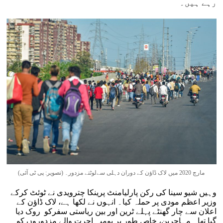
رہے ہیں۔
مارچ 2020 میں لاک ڈاؤن کے دوران دہلی سےلوٹتے مزدور۔ (تصویر: پی ٹی آئی)
وہیں شیو سینا کی رکن پارلیامنٹ پرینکا چترویدی نے ٹوئٹ کرکے
وزیر اعظم مودی پر حملہ کیا۔ انہوں نے لکھا ہے، لاک ڈاؤن کے
اعلان سے چار گھنٹے پہلے ٹرین اور بین ریاستی سفرکو روک دیا
گیا تھا۔ مہاجرین، خاص طور پر یومیہ اجرت والے مزدوروں کو