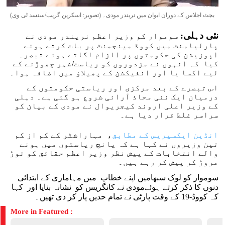
بجٹ اجلاس کے دوران ایوان میں نریندر مودی۔ (تصویر: اسکرین گریب/سنسد ٹی وی)
نئی دہلی:
سوموار کو وزیر اعظم نریندر مودی نے
پارلیامنٹ میں کووڈ مینجمنٹ پر بات کرتے ہوئے
اپوزیشن کی حکومتوں پر الزام لگاتے ہوئے تبصرہ
کیا کہ انہوں نے مزدوروں کو ریاست/شہر چھوڑنے کے
لیے اکسا یا اور انفیکشن کے پھیلاؤ میں اضافہ ہوا۔
اس تبصرے کے بعد مرکزی اور ریاستی حکومتوں کے
درمیان ایک نئی محاذ آرائی شروع ہو گئی ہے۔ دہلی
کے وزیر اعلی اروند کیجریوال نے مودی کے بیان کو
سراسر غلط قرار دیا ہے۔
انڈین ایکسپریس کے مطابق
، مہاراشٹر کے کم از کم
تین وزیروں نے کہا ہے کہ پانچ ریاستوں میں ہونے
والے انتخابات کے پیش نظر وزیر اعظم حقائق کو توڑ
مروڑ کر پیش کر رہے ہیں۔
سوموار کو لوک سبھامیں اپنے خطاب میں مہاماری کے ابتدائی
دنوں کا ذکر کرتے ہوئےمودی نے کانگریس کو نشانہ بنایا اور کہا
کہ کووڈ-19 کے وقت پارٹی نے تمام حدیں پار کر دی تھیں۔
More in Featured :