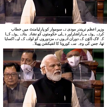
وزیر اعظم نریندر مودی نے سوموار کو پارلیامنٹ میں خطاب
کرتے ہوئے مہاراشٹراور دہلی حکومتوں کو نشانہ بناتے ہوئے کہا
کہ لاک ڈاؤن کے دوران انہوں نے مزدوروں کو لوٹنے کے لیے اکسایا
تھا، جس کی وجہ سے کورونا کا انفیکشن پھیلا۔