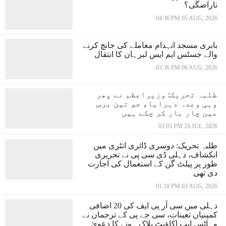
ناراضگی؟
04:36 PM 05 AUG, 2026
بابری مسجد انہدام معاملے کی جانچ کرنے
والے جسٹس ایم ایس لبرہان کا انتقال
03:36 PM 06 AUG, 2026
طلبہ تحریک: وزیراعظم نے پھر
وہی وعدہ دہرایا، جو تین برس
میں چار بار کر چکے ہیں
03:03 PM 24 JUL, 2026
طلبہ تحریک: دوسری ڈائری انٹری میں
انکشاف، دہلی ڈی سی پی نے تحریری
طور پر پیلٹ گن کے استعمال کی اجازت
دی تھی
01:18 PM 03 AUG, 2026
دہلی میں سی آر پی ایف کی 20 اضافی
کمپنیاں تعینات، سی جے پی کے ترجمان نے
وہاٹس ایپ اکاؤنٹ بلاک ہونے کا دعویٰ