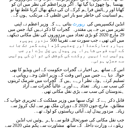
پھنسا ہوا چھوڑ دیا گیا تھا۔ اگر وزیراعظم کی نظر میں ان کو
کھانا اور رہائش فراہم کرکے ان کی دیکھ بھال کرنا غلط تھا تو
ہم انسانیت کی خاطر سو بار اس غلطی کے مرتکب ہوں گے۔
انڈین ایکسپریس کی
رپورٹ
بتاتی ہے کہ وزیر اعظم نے اپنی
تقریر میں بی جے پی مقتدرہ گجرات کا ذکر نہیں کیا، جس میں
29 مارچ 2020 کو بڑی تعداد میں مزدوروں کی نقل مکانی دیکھنے
میں آئی تھی ، جب سورت سے تقریباً 500 مزدور یوپی،
بہار، جھارکھنڈ اور چھتیس گڑھ اپنے گھر تک جانے
کے لیے قومی شاہراہ پر پیدل ہی چل بڑے اور جب
پولیس نے انہیں روکنے کی کوشش کی تو ان کی پولیس
سے جھڑپ ہوئی۔
اس کے ساتھ ہی اخبار نے گجرات حکومت کے اس ویڈیو کا بھی
حوالہ دیا ہے جس میں اس وقت کے وزیر اعلیٰ وجے روپانی یہ
تسلیم کرتے ہوئے نظر آ رہے ہیں کہ گجرات میں شرمک ٹرینوں
کی سب سے زیادہ تعداد ہے اور یہ غالباً گجرات سے آزاد
ہندوستان کی سب سے بڑی نقل مکانی تھی۔
قابل ذکر ہے کہ لوک سبھا میں وزیر مملکت کے تحریری جواب کے
مطابق، مارچ-جون 2020 کے دوران ملک بھر سے ایک کروڑ سے
زیادہ مزدور پیدل اپنے آبائی ریاستوں کو لوٹے تھے۔
جب نقل مکانی کی صورتحال قابو سے باہر ہوئیں تب انڈین
ریلوے نے وزارت داخلہ کے ساتھ مشاورت سے یکم مئی 2020 سے