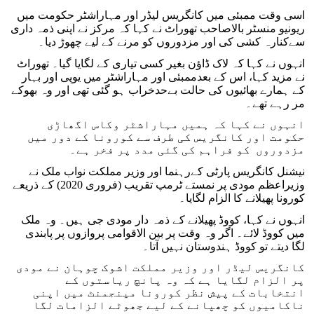
اسی وقت ممبئی میں کانگریس لیڈر اور مہاراشٹر حکومت میں
ریونیو منسٹر بالاصاحب تھوراٹ نے کہا کہ مرکز نے اپنی ذمہ داری
سےکنارہ کشی کی اور مزدوروں کو مرنے کے لیے چھوڑ دیا۔
انہوں نے کہا کہ لاک ڈاؤن بغیر کسی تیاری کے لگایا گیا۔ تھوراٹ
نے مزید کہا، اس کے بعدممبئی اور مہاراشٹر میں یوپی اور بہار
کے ہمارے بھائیوں کی حالت بےحدخراب ہو گئی تھی اور وہ بھوکے
مر رہے تھے۔
انہوں نے کہا کہ ہمیں مہاراشٹر وکاس اگھاڑی
حکومت اور کانگریس کی طرف سے کورونا کے دور میں
مزدوروں کو فراہم کی گئی مدد پر فخر ہے۔
نیشنل کانگریس پارٹی کےرہنما اور وزیر مملکت نواب ملک نے
وزیراعظم مودی پر نمستے ٹرمپ تقریب (فروری 2020) کے ذریعے
کورونا پھیلانے کا الزام لگایا۔
انہوں نے کہا، کووڈ پھیلانے کے ذمہ دار مودی جی ہیں۔ وہ ملک
میں کووڈ لائے۔ اگر وہ وقت پر بین الاقوامی پروازوں پر پابندی
لگا دیتے تو کووڈ ہندوستان نہیں آتا۔
کانگریس لیڈر اور وزیر مملکت اشوک چوہان نے مودی
پر الزام لگایا ہے کہ وہ پانچ ریاستوں کے
انتخابات کے پیش نظر کورونا مینجمنٹ میں اپنی
ناکامیوں کو چھپانے کے لیے جھوٹے الزامات لگا