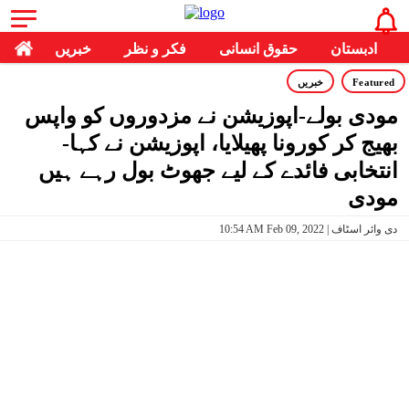
ادبستان
حقوق انسانی
فکر و نظر
خبریں
Featured
خبریں
مودی بولے-اپوزیشن نے مزدوروں کو واپس
بھیج کر کورونا پھیلایا، اپوزیشن نے کہا-
انتخابی فائدے کے لیے جھوٹ بول رہے ہیں
مودی
10:54 AM Feb 09, 2022 | دی وائر اسٹاف