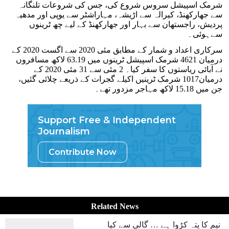
شرمک اسپیشل سروس شروع کی، جس کی شروعات تلنگانہ
سے جھارکھنڈ، کیرالہ سے اڑیشہ، مہاراشٹر سے یوپی اور مدھیہ
پردیش، راجستھان سے بہار اور جھارکھنڈ کے لیے چھ ٹرینوں
سےہوئی۔
سرکاری اعداد و شمار کے مطابق مئی 2020 سے اگست 2020 کے
درمیان 4621 شرمک اسپیشل ٹرینوں میں 63.19 لاکھ مسافروں
نے آبائی ریاستوں کا سفر کیا۔ 2 مئی سے 31 مئی 2020 کے
درمیان1017 شرمک ٹرینیں اکیلے گجرات کے ذریعے چلائی گئیں،
جن میں 15.18 لاکھ مہاجر مزدور تھے۔
Support Free & Independent
Journalism
Contribute Now
Related News
نیم کا پتہ کڑوا ہے … گالی سے کیا