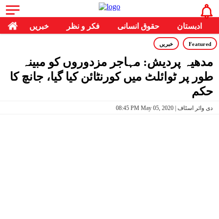
ادبستان
حقوق انسانی
فکر و نظر
خبریں
Featured
خبریں
مدھیہ پردیش: مہاجر مزدوروں کو مبینہ
طور پر ٹوائلٹ میں کورنٹائن کیا گیا، جانچ کا
حکم
08:45 PM May 05, 2020 | دی وائر اسٹاف