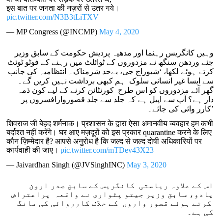
इस बात पर जनता की नज़रों से उतर गये।
pic.twitter.com/N3B3tLiTXV
— MP Congress (@INCMP)
May 4, 2020
وہیں کانگریس رہنما اور مدھیہ پردیش حکومت کے سابق وزیر
جئے وردھن سنگھ نے مزدوروں کے ٹوائلٹ میں رہنے کے فوٹو ٹوئٹ
کرتے ہوئے لکھا، ‘شیوراج جی، بےحد شرمناک۔ انتظامیہ کی جانب
سے ایسا غیر انسانی سلوک ہم کبھی برداشت نہیں کریں گے۔
گھر آئے مزدوروں کو اس طرح کورنٹائن کرنے کے لیے کون ذمہ
دار ہے؟ آپ سے اپیل ہے کہ جلد سے جلد قصوروارافسروں پر
کارر وائی کی جائے۔’
शिवराज जी बेहद शर्मनाक। प्रशासन के द्वारा ऐसा अमानवीय व्यवहार हम कभी
बर्दाश्त नहीं करेंगे। घर आए मज़दूरों को इस प्रकार quarantine करने के लिए
कौन ज़िम्मेदार है? आपसे अनुरोध है कि जल्द से जल्द दोषी अधिकारियों पर
कार्यवाही की जाए।
pic.twitter.com/mTDev43X23
— Jaivardhan Singh (@JVSinghINC)
May 3, 2020
اس کے علاوہ ریاستی کانگریس کے سابق صدر ارون
یادو، سابق وزیر جیتو پٹواری نے واقعہ پراعتراض
کرتے ہوئے قصور واروں کے خلاف کارروائی کی مانگ
کی ہے۔