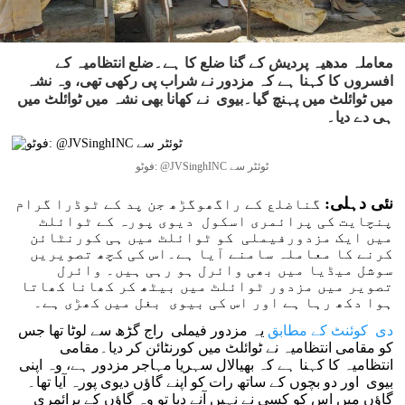
معاملہ مدھیہ پردیش کے گنا ضلع کا ہے۔ضلع انتظامیہ کے
افسروں کا کہنا ہے کہ مزدور نے شراب پی رکھی تھی، وہ نشہ
میں ٹوائلٹ میں پہنچ گیا۔بیوی نے کھانا بھی نشہ میں ٹوائلٹ میں
ہی دے دیا۔
فوٹو: @JVSinghINC ٹوئٹر سے
نئی دہلی:
گناضلع کے راگھوگڑھ جن پد کے ٹوڈرا گرام
پنچایت کی پرائمری اسکول دیوی پورہ کے ٹوائلٹ
میں ایک مزدورفیملی کو ٹوائلٹ میں ہی کورنٹائن
کرنے کا معاملہ سامنے آیا ہے۔اس کی کچھ تصویریں
سوشل میڈیا میں بھی وائرل ہو رہی ہیں۔ وائرل
تصویر میں مزدور ٹوائلٹ میں بیٹھ کر کھانا کھاتا
ہوا دکھ رہا ہے اور اس کی بیوی بغل میں کھڑی ہے۔
دی کوئنٹ کے مطابق
یہ مزدور فیملی راج گڑھ سے لوٹا تھا جس
کو مقامی انتظامیہ نے ٹوائلٹ میں کورنٹائن کر دیا۔مقامی
انتظامیہ کا کہنا ہے کہ بھیالال سہریا مہاجر مزدور ہے، وہ اپنی
بیوی اور دو بچوں کے ساتھ رات کو اپنے گاؤں دیوی پورہ آیا تھا۔
گاؤں میں اس کو کسی نے نہیں آنے دیا تو وہ گاؤں کے پرائمری