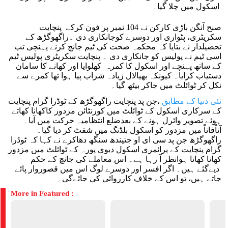
اسکول میں چلا گیا۔
صبح آنگن باڑی کارکن نے 104 نمبر پر فون کرکے پنچایت
سکریٹری، پٹواری اور دوسرے کوجانکاری دی ۔راگھوگڑھ کے
تحصیلدار نے بتایا کہ محکمہ صحت کی ٹیم جانچ کرنے پہنچی تب
اسی ٹیم نے پولیس کو جانکاری دی ۔ پنچایت سکریٹری پولیس ٹیم
کے ساتھ پہنچے اور اسکول کا کمرہ کھلوایا اور کھانے کا سامان
دستیاب کرایا۔ کیونکہ بھیالال زیادہ شراب پیا ہوا تھا کمرے سے
نکل کر ٹوائلٹ میں جاکر بیٹھ گیا۔
نئی دنیا کے مطابق
،جن پد پنچایت راگھوگڑھ کے ٹوڈرا گرام پنچایت
کے سرکاری اسکول کے ٹوائلٹ میں کورنٹائن مزدور کاکھانا کھاتے
ہوئے تصویر وائرل ہونے کے بعدضلع انتظامیہ حرکت میں آیا۔
آناًفاناً میں مزدور کو اسکول بلڈنگ میں شفٹ کر دیا گیا۔
راگھوگڑھ جن پد سی ای او جتیندھ سنگھ دھاکرے نے کہا کہ ٹوڈرا
گرام پنچایت کے پرائمری اسکول دیوی پورہ کے ٹوائلٹ میں مزدور
کھانا کھاتا ہوانظر آ رہا ہے۔ اس معاملے کی جانچ کے حکم
دیےگئے ہیں۔ اگر افسر اور دوسرے لوگ اس میں قصوروار پائے
جاتے ہیں، تو اس کے خلاف کارروائی کی جائےگی۔
More in Featured :