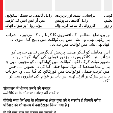
ے قومی
ہراسانی، تشدد اور بربریت:
راہل گاندھی نے سینک اسکولوں
تعلیم،
راہل گاندھی نے پولیس
میں آر ایس ایس کے ’بڑھتے
ر زور
کارروائی کا سامنا کرنے والے
ہوئے رول‘ پر سوال اٹھائے
مظاہرین کے لیے آواز بلند کی
وہیں،ضلع انتظامیہ کے افسروں کا کہنا ہے کہ مزدور نے شراب
پی رکھی تھی، وہ نشہ میں ہی ٹوائلٹ میں پہنچ گیا۔ بیوی نے
کھانابھی نشہ میں ٹوائلٹ میں دے دیا۔
اس معاملے کو لےکر مدھیہ پردیش کانگریس نے بی جے پی کو
نشانہ بنیا۔ کانگریس نے مزدور فیملی کی کھانا کھاتے ہوئے
تصویر ٹوئٹ کرکے لکھا، ‘ٹوائلٹ میں کھاناکھانے کو مجبور… بی جے
پی رہنما سندھیا کے لوک سبھا حلقہ گنا کی یہ تصویر ہے، جس
میں غریب فیملی کو ٹوائلٹ میں کورنٹائن کیا گیا ہے۔ وہ جو بات
بات پر سڑک پر اترتے تھے، اس بات پر عوام کی نظروں سے اتر
گئے۔’
शौचालय में भोजन करने को मजबूर,
—सिंधिया के लोकसभा क्षेत्र की तस्वीर:
बीजेपी नेता सिंधिया के लोकसभा क्षेत्र गुना की ये तस्वीर है जिसमें गरीब
परिवार को शौचालय में क्वारेंटाइन किया गया है।
वो जो बात-बात पर सड़क पर उतरते थे,