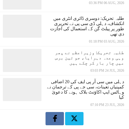
03:36 PM 06 AUG, 2026
طلبہ تحریک: دوسری ڈائری انٹری میں
انکشاف، دہلی ڈی سی پی نے تحریری
طور پر پیلٹ گن کے استعمال کی اجازت
دی تھی
01:18 PM 03 AUG, 2026
طلبہ تحریک: وزیراعظم نے پھر
وہی وعدہ دہرایا، جو تین برس
میں چار بار کر چکے ہیں
03:03 PM 24 JUL, 2026
دہلی میں سی آر پی ایف کی 20 اضافی
کمپنیاں تعینات، سی جے پی کے ترجمان نے
وہاٹس ایپ اکاؤنٹ بلاک ہونے کا دعویٰ
کیا
07:10 PM 23 JUL, 2026