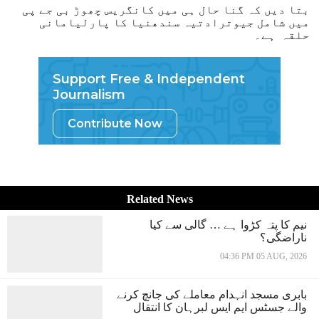
بتا دیں کہ گنا حال ہی میں کانگریس چھوڑ بی جے پی
میں شامل جیوترادتیہ سندھنیا کا پارلیامانی
حلقہ ہے۔
Support Free & Independent
Journalism
Contribute Now
Related News
نیم کا پتہ کڑوا ہے … گالی سے کیا
ناراضگی؟
04:36 PM 05 AUG, 2026
بابری مسجد انہدام معاملے کی جانچ کرنے
والے جسٹس ایم ایس لبرہان کا انتقال