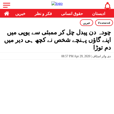
ادبستان
حقوق انسانی
فکر و نظر
خبریں
Featured
خبریں
چودہ دن پیدل چل کر ممبئی سے یوپی میں
اپنے گاؤں پہنچے شخص نے کچھ ہی دیر میں
دم توڑا
08:57 PM Apr 29, 2020 | دی وائر اسٹاف