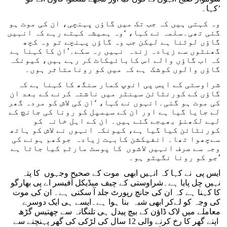
کہا۔’
وہ کہتی ہیں کہ جب تک میں گاؤں پہنچی، ان کی موت ہو
گئی تھی۔سلمہ نے کہا، ‘وہ ہمیشہ کہتے رہے کہ انہیں
گاؤں لوٹنا ہے لیکن جب وہ گاؤں پہنچے تو وہ کچھ
گھنٹوں سے زیادہ زندہ نہیں رہ سکے۔’ان کا کہنا ہے
کہ اب گاؤں والے اس کابائیکاٹ کر رہے ہیں، کیونکہ
گاؤں والوں کوشک ہے کہ میں کو رونامتاثر ہوں۔
شراوستی کے ایس پی انوپ کمار سنگھ کا کہنا ہے کہ
گاؤں کے کورنٹائن سینٹر میں ناشتہ کرنے کے بعد ان
کی موت ہو گئی۔انہوں نے کہا، ‘ان کی لاش کو مردہ گھر
لے جایا گیا ہے اور ان کے سیمپل کو رونا کی جانچ کے
لیے لکھنؤ بھیجے گئے ہیں۔ ان کے اہل خانہ کو
کورنٹائن کیا گیا ہے، کیونکہ انہوں نے لاش کو ہاتھ
سےچھوا تھا۔ انفیکشن کابہت زیادہ جوکھم ہونے کی
وجہ سے صرف انہیں لاشوں کا پوسٹ مارٹم کیا جاتا ہے
جو کو رونا نگیٹو ہو۔’
ایس پی نے کہا کہ انہیں ابھی موت کے صحیح وجہوں کا پتہ
نہیں چل پایا ہے۔شراوستی کے چیف میڈیکل آفیسر اے پی بھارگو
کا کہنا ہے کہ ان کی جانچ رپورٹ جلد آ سکتی ہے۔ ان کی موت
کی وجہ کو لےکر ابھی شبہ بنا ہوا ہے۔ایسے ہی ایک دوسرے
معاملے میں لاک ڈاؤن کے بیچ پیدل ہی تلنگانہ سے چھتیس گڑھ
اپنے گھر کا رخ کرنے والی 12 سال کی لڑکی کی گھر پہنچنے سے