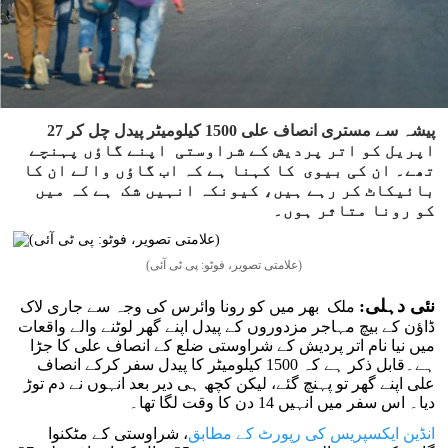
پیشہ سے مستری انصاف علی 1500 کیلومیٹر پیدل چل کر 27
اپریل کو اتر پردیش کے شراوستی اپنے گاؤں پہنچے
تھے۔ ان کی بیوی کا کہنا ہے کہ اب گاؤں والے ان کا
بائیکاٹ کر رہے ہیں، کیونکہ انہیں شک ہے کہ میں
کو رونا متاثر ہوں۔
(علامتی تصویر، فوٹو: پی ٹی آئی)
نئی دہلی:
ملک بھر میں کو رونا وائرس کی وجہ سے جاری لاک
ڈاؤن کے بیچ مہاجر مزدوروں کے پیدل اپنے گھر لوٹنے والے واقعات
میں نیا نام اتر پردیش کے شراوستی ضلع کے انصاف علی کا جڑا
ہے۔قابل ذکر ہے کہ 1500 کیلومیٹر کا پیدل سفر کرکے انصاف
علی اپنے گھر تو پہنچ گئے، لیکن کچھ ہی دیر بعد انہوں نے دم توڑ
دیا۔ اس سفر میں انہیں 14 دن کا وقت لگا تھا۔
انڈین ایکسپریس کی رپورٹ کے مطابق
، شراوستی کے مٹکنوا