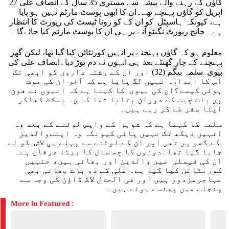
گاؤں کے رہنے والے پیشہ سے مستری 35 سال کے انصاف علی 27
اپریل کو گاؤں پہنچے تھے۔ان کا ابھی پوسٹ مارٹم نہیں ہو پایا
ہے، کیونکہ ہاسپٹل کو ان کے کو رونا ٹیسٹ کی رپورٹ کا انتظار
ہے۔ جانچ رپورٹ نگیٹو آنے پر ہی ان کا پوسٹ مارٹم کیا جائےگا۔
معلوم ہو کہ گاؤں پہنچنے پر انہیں کورنٹائن کیا گیا تھا، لیکن گھر
پہنچنے کے چار گھنٹے بعد ہی انہوں نے دم توڑ دیا۔انصاف علی کی
بیوی سلمہ بیگم (32) اور ان کے رشتہ داروں کو ابھی تک
اس کا اندازہ نہیں لگ پایا ہے کہ آخر ان کی موت
ہوئی کیسے؟ان کی بیوی کا کہنا ہے کہ انہوں نے فون
پر بات چیت کے دوران بتایا تھا کہ وہ بسکٹ کھاکر
اپنا سفر طے کر رہے ہیں۔
سلمہ کا کہنا ہے کہ شوہر کے واپس لوٹنے کے بعد وہ
انہیں دیکھ تک نہیں پائی کیونکہ وہ اپنےوالدین
کے گھر پر تھی اور ان کے لوٹنے سے پہلے ہی لاش کو لے
جایا گیا تھا۔دونوں کا چھ سال کا بیٹا عرفان ہے۔
ان کی فیملی میں والدین اور بھائی ہیں، جنہیں
کورنٹائن کیا گیا ہے۔ علی کے دو بڑے بھائی بھی
مہاجرمزدور ہیں اور فی الحال لاک ڈاؤن کی وجہ سے
پنجاب میں پھنسے ہوئے ہیں۔
More in Featured :