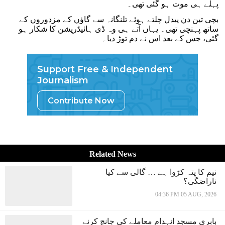
پہلے ہی موت ہو گئی تھی۔
بچی تین دن پیدل چلتے ہوئے تلنگانہ سے گاؤں کے مزدوروں کے
ساتھ پہنچی تھی۔ یہاں آتے ہی وہ ڈی ہائیڈریشن کا شکار ہو
گئی، جس کے بعد اس نے دم توڑ دیا۔
Support Free & Independent
Journalism
Contribute Now
Related News
نیم کا پتہ کڑوا ہے … گالی سے کیا
ناراضگی؟
04:36 PM 05 AUG, 2026
بابری مسجد انہدام معاملے کی جانچ کرنے