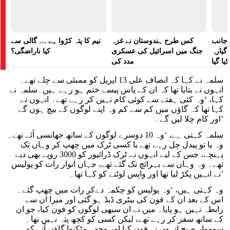
 جانب
کس طرح ہندوستان نے غزہ
نیم کا پتہ کڑوا ہے … گالی سے
گیارہ
جنگ میں اسرائیل کی عسکری
کیا ناراضگی؟
ا گیا
مدد کی
سلمہ نے کہا کہ انصاف علی 13 اپریل کو ممبئی سے چلے تھے۔
انہوں نے بتایا تھا کہ ان کے پاس پیسے ختم ہو رہے ہیں۔سلمہ نے
کہا، ‘وہ کئی ہفتے سے کوئی کام نہیں کر رہے تھے۔ انہوں نے
کہا تھا کہ گاؤں میں کم سے کم وہ اپنے لوگوں کے بیچ ہوں گے
اور کام چلا لیں گے۔’
سلمہ کہتی ہے، ‘وہ 10 دوسرے لوگوں کے ساتھ جھانسی آئے تھے۔
وہ یا تو پیدل چل رہے تھے یا کسی ٹرک میں چھپ کر وہاں تک
پہنچے، جس کے لیے انہوں نے ٹرک ڈرائیور کو 3000 روپے بھی دیے
تھے۔ وہ وہاں سے بہرائچ تک گئے تھے، جہاں اتوار رات کو پولیس
نے انہیں پکڑ لیا تھا اور واپس لوٹنے کو کہا تھا۔’
وہ کہتی ہیں، ‘وہ پولیس کو چکمہ دےکر رات میں چھپ گئے۔
اس کے بعد ان کے فون کی بیٹری ڈیڈ ہو گئی اور میرا ان سے
رابطہ نہیں ہو پایا۔ میں نے ان سبھی لوگوں کو فون کیا، جو ان
کے ساتھ سفر کر رہے تھے، لیکن کسی کو کچھ پتہ نہیں تھا۔
سوموار صبح انہوں نے فون کیا اور مجھے مٹکنوا گاؤں آنے کو