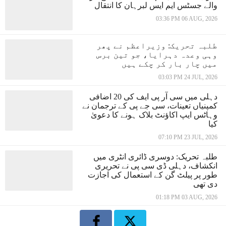
والے جسٹس ایم ایس لبرہان کا انتقال
03:36 PM 06 AUG, 2026
طلبہ تحریک: وزیراعظم نے پھر
وہی وعدہ دہرایا، جو تین برس
میں چار بار کر چکے ہیں
03:03 PM 24 JUL, 2026
دہلی میں سی آر پی ایف کی 20 اضافی
کمپنیاں تعینات، سی جے پی کے ترجمان نے
وہاٹس ایپ اکاؤنٹ بلاک ہونے کا دعویٰ
کیا
07:10 PM 23 JUL, 2026
طلبہ تحریک: دوسری ڈائری انٹری میں
انکشاف، دہلی ڈی سی پی نے تحریری
طور پر پیلٹ گن کے استعمال کی اجازت
دی تھی
01:18 PM 03 AUG, 2026