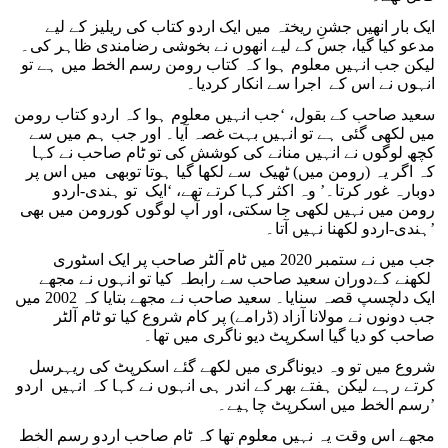
ایک بار انھیں جشنِ ریختہ میں ایک اردو کتاب کی ریلیز کے لیے
مدعو کیا گیا، جس کے لیے انھوں نے بخوشی رضامندی ظاہر کی۔
لیکن جب انہیں معلوم ہوا کہ کتاب رومن رسم الخط میں ہے تو
انہوں نے اس کے اجرا سے انکار کردیا۔
سعید صاحب کے بقول، ‘جب انہیں معلوم ہوا کہ اردو کتاب رومن
میں لکھی گئی ہے تو انہیں بہت غصہ آیا۔ اور جب ہم میں سے
کچھ لوگوں نے انہیں منانے کی کوشش کی تو ٹام صاحب نے کہا
کہ اگر یہ (رومن میں) ٹھیک سے لکھا گیا ہوتا توبھی میں اس پر
دوبارہ غور کرتا۔’ وہ اکثر کہا کرتے تھے، ‘ایک تو ہندی-اردو
رومن میں نہیں لکھی جا سکتی، اور آپ لوگوں کورومن میں بھی
ہندی-اردو لکھنا نہیں آتا۔’
جب میں نے ستمبر 2020 میں ٹام آلٹر صاحب پر ایک اسٹوری
لکھنے کےدوران سعید صاحب سے رابطہ کیا تو انہوں نے مجھے
ایک دلچسپ قصہ سنایا۔ سعید صاحب نے مجھے بتایا کہ 2002 میں
جب دونوں نے مولانا آزاد (ڈرامے) پر کام شروع کیا تو ٹام آلٹر
صاحب کو دیا گیا اسکرپٹ دیو ناگری میں تھا۔
شروع میں تو وہ دیوناگری میں لکھے گئے اسکرپٹ کی ریہرسل
کرتے رہے لیکن ہفتے بھر کے اندر ہی انہوں نے کہا کہ انہیں اردو
رسم الخط میں اسکرپٹ چاہیے۔’
مجھے اس وقت یہ نہیں معلوم تھا کہ ٹام صاحب اردو رسم الخط