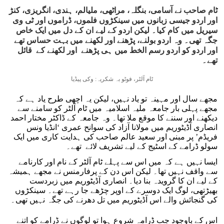
ٹام صاحب نے آسامی، بنگلہ، مراٹھی، ملیالم، ہندی، انگریزی، کنڑ
اور اردو جیسی زبانوں میں سینکڑوں فلموں، ڈراموں اور ٹی وی
سیریل میں کام کیا۔ لیکن اردو کے لیے ان کے دل میں ایک خاص
جگہ تھی۔ وہ اردو بولنے، پڑھنے اور لکھنے میں بہت حساس تھے
اور اردو کو اردو رسم الخط میں ہی پڑھنے اور لکھنے کے قائل
تھے۔
ٹام آلٹر، فوٹو بہ شکریہ: وکی پیڈیا
مجھے سال اور مہینہ تو یاد نہیں، لیکن یہ اچھی طرح یاد ہے کہ
مجھے پہلی بار جامعہ ملیہ اسلامیہ میں ٹام آلٹر کو سامنے سے
دیکھنے اور سننے کا موقع ملا تھا۔ وہ جامعہ کے ڈاکٹر مختار احمد
انصاری آڈیٹوریم میں مولانا آزاد کی سوانح عمری ‘انڈیا ونس
فریڈم’ پر مبنی اور سعید عالم صاحب کی ہدایت کاری میں ایک
سولو ڈرامے کے اسٹیج کے لیے تشریف لائے تھے۔
ایسا نہیں ہے کہ میں اس سے پہلے ٹام آلٹر کے نام اور کارنامے
سے واقف نہیں تھا۔ لیکن اس دن کے پرفارمنس نے مجھے ہمیشہ
کے لیے ان کا گرویدہ بنا دیا۔ انصاری آڈیٹوریم میں زبردست
بھیڑتھی، لوگ ایک دوسرے کے اوپر چڑھے جا رہے تھے۔ سینکڑوں
کی گنجائش والے اس آڈیٹوریم میں تل دھرنے کی جگہ نہیں تھی۔
اس کے باوجود جب ڈرامہ شروع ہوا تو لوگوں نے ڈرامے کو اتنے