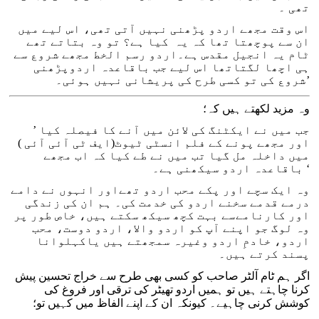
تھی ۔
اس وقت مجھے اردو پڑھنی نہیں آتی تھی، اس لیے میں
ان سے پوچھتا تھا کہ یہ کیا ہے؟ تو وہ بتاتے تھے
ٹام یہ انجیل مقدس ہے۔اردو رسم الخط مجھے شروع سے
ہی اچھا لگتاتھا اس لیے جب باقاعدہ اردوپڑھنی
شروع کی تو کسی طرح کی پریشانی نہیں ہوئی۔’
وہ مزید لکھتے ہیں کہ؛
’ جب میں نے ایکٹنگ کی لائن میں آنے کا فیصلہ کیا
اور مجھے پونے کے فلم انسٹی ٹیوٹ(ایف ٹی آئی آئی )
میں داخلہ مل گیا تب میں نے طے کیا کہ اب مجھے
باقاعدہ اردو سیکھنی ہے۔ ‘
وہ ایک سچے اور پکے محب اردو تھےاور انہوں نے دامے
درمے قدمے سخنے اردو کی خدمت کی۔ ہم ان کی زندگی
اور کارنامےسے بہت کچھ سیکھ سکتے ہیں، خاص طور پر
وہ لوگ جو اپنے آپ کو اردو والا، اردو دوست، محب
اردو، خادمِ اردو وغیرہ سمجھتے ہیں یاکہلوانا
پسند کرتے ہیں۔
اگر ہم ٹام آلٹر صاحب کو کسی بھی طرح سے خراج تحسین پیش
کرنا چاہتے ہیں تو ہمیں اردو تھیٹر کی ترقی اور فروغ کی
کوشش کرنی چاہیے۔ کیونکہ ان کے اپنے الفاظ میں کہیں تو؛