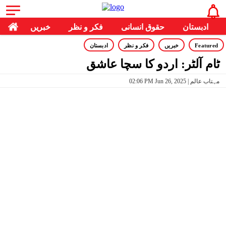
ادبستان
حقوق انسانی
فکر و نظر
خبریں
Featured
خبریں
فکر و نظر
ادبستان
ٹام آلٹر: اردو کا سچا عاشق
02:06 PM Jun 26, 2025 | مہتاب عالم