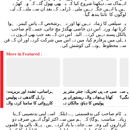
انہماک سے دیکھنا شروع کیا کہ یہ بھی بھول گئے کہ وہ کھڑے
ہیں یا انہیں جگہ نہیں ملی۔ ڈرامے کے بعد ان سے ملنے کے لیے
لوگوں کا تانتا بندھ گیا۔
یہ سیلفی کا زمانہ نہیں تھا اور نہ ہرشخص کے پاس کیمرہ ہوا
کرتا تھا، ورنہ اس دن خاصی بھگدڑ مچ جاتی، جسے ٹام صاحب
بالکل پسند نہیں کرتے۔ البتہ اس دن کے بعد جب بھی انہوں نے
دہلی میں پرفارم کیا، میں نے اس میں شرکت کرنے اور ان کے فن
سے محظوظ ہونے کی کوشش کی۔
More in Featured :
لی سے
سی جے پی تحریک: جنتر منتر پر
ہراسانی، تشدد اور بربریت:
اضگی؟
کھانا پہنچانے والے ریستوراں پر
راہل گاندھی نے پولیس
پولیس کا دباؤ، مالکان نے
کارروائی کا سامنا کرنے والے
ہراسانی کا الزام لگایا
مظاہرین کے لیے آواز بلند کی
یہ ٹام صاحب کی بدقسمتی ہے (بلکہ اسے اپنی بدنصیبی کہنا
زیادہ مناسب ہوگا) کہ ہم میں سے اکثر لوگ انہیں صرف دو
کرداروں کی وجہ سے جانتے یا یاد کرتے ہیں۔ پہلا، بالی وڈ فلموں