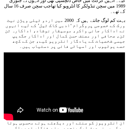
کیے۔ انہیں کرکٹ میں خاص دلچسپی تھی اور انہوں نے جنوری
1989 میں سچن تنڈولکر کا انٹرویو کیا تھاجب سچن صرف 16 سال
کے تھے۔
بہت کم لوگ جانتے ہیں کہ 2000 میں اردو ٹیلی ویژن نیٹ
ورک کے خصوصی پروگرام ‘ادبی کاک ٹیل’ کے لیے انہوں
نے اداکار جانی واکر، موسیقار نوشاد، اداکارہ ٹن
ٹن، صحافی اور مصنف حسن کمال اور اداکار جگدیپ
جیسی شخصیات کے یادگار انٹرویو کیے، جن کے کچھ
حصے یوٹیوب اور اسپاٹی فائی پر دستیاب ہیں۔
ان انٹرویوز کو سنتے اور دیکھتے ہوئے محسوس ہوتا
ہے کہ وہ نہ صرف ایک منجھے ہوئے فنکار تھے بلکہ