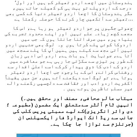
‘ہندوستان میں اچھے اردو تھیٹر کم ہیں اور اول
درجے کے اردوپلے تو بہت ہی کم کھیلے جاتے ہیں،
مگر ہندوستان کا اچھا اردو تھیٹر دنیا کے کسی بھی
تھیٹر سے آنکھیں چار کرنے کا حوصلہ رکھتا ہے…
چھوٹی جگہوں پر جو اردو تھیٹر ہو رہا ہے، اس کا
مجھے کچھ زیادہ علم نہیں اور اپنے محدود تجربے کی
بنیاد پر، میں صرف اتنا جانتا ہوں کہ جب میں
اردوکا کوئی پلے کرتا ہوں وہ لوگ بھی جنہیں اردو
نہیں آتی مجھ سے کہتے ہیں ہمیں آپ کا پلے سمجھ میں
آتا ہے، جونہایت اہم بات ہے، اردو اس ادبی زبان
کے طور پر تیزی سے سکڑتی جا رہی ہے جو معاشرے میں
اردو کے ادب کا ذوق بیدار کرکے اسے اعلیٰ اقدار سے
روشناس کرائے، اس کے باوجود جب اچھا اردو تھیٹر
ہوتا ہے، تو لوگ اسے دیکھنے آتے ہیں، جن میں یقیناً
اکثریت اردو ادب اور ثقافت سے دلچسپی رکھنے والے
غیر مسلم ناظرین ہوتے ہیں ۔
(مہتاب عالم صحافی، مصنف اور محقق ہیں۔
انہیں ٹام آلٹر سےمتعلق ایک مضمون (مطبوعہ ؛
دی وائر انگریزی)کے لیے ممبئی پریس کلب کی
جانب سے ریڈ انک ایوارڈ فار ایکسیلنس ان
جرنلزم سے نوازا جا چکا ہے۔)