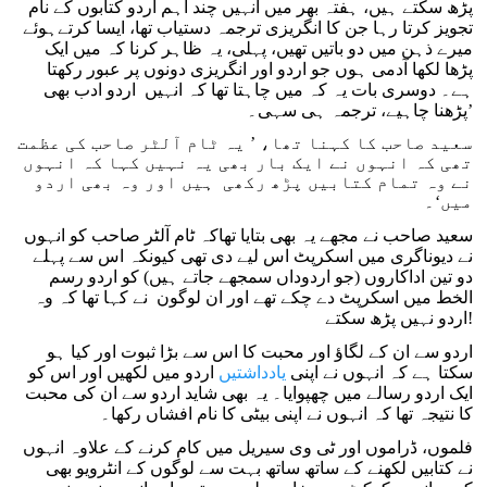
پڑھ سکتے ہیں، ہفتہ بھر میں انہیں چند اہم اردو کتابوں کے نام
تجویز کرتا رہا جن کا انگریزی ترجمہ دستیاب تھا، ایسا کرتےہوئے
میرے ذہن میں دو باتیں تھیں، پہلی، یہ ظاہر کرنا کہ میں ایک
پڑھا لکھا آدمی ہوں جو اردو اور انگریزی دونوں پر عبور رکھتا
ہے۔ دوسری بات یہ کہ میں چاہتا تھا کہ انہیں اردو ادب بھی
پڑھنا چاہیے، ترجمہ ہی سہی۔’
سعید صاحب کا کہنا تھا، ’ یہ ٹام آلٹر صاحب کی عظمت
تھی کہ انہوں نے ایک بار بھی یہ نہیں کہا کہ انہوں
نے وہ تمام کتابیں پڑھ رکھی ہیں اور وہ بھی اردو
میں‘۔
سعید صاحب نے مجھے یہ بھی بتایا تھاکہ ٹام آلٹر صاحب کو انہوں
نے دیوناگری میں اسکرپٹ اس لیے دی تھی کیونکہ اس سے پہلے
دو تین اداکاروں (جو اردوداں سمجھے جاتے ہیں) کو اردو رسم
الخط میں اسکرپٹ دے چکے تھے اور ان لوگون نے کہا تھا کہ وہ
اردو نہیں پڑھ سکتے!
اردو سے ان کے لگاؤ ​​اور محبت کا اس سے بڑا ثبوت اور کیا ہو
سکتا ہے کہ انہوں نے اپنی
یادداشتیں
اردو میں لکھیں اور اس کو
ایک اردو رسالے میں چھپوایا۔ یہ بھی شاید اردو سے ان کی محبت
کا نتیجہ تھا کہ انہوں نے اپنی بیٹی کا نام افشاں رکھا۔
فلموں، ڈراموں اور ٹی وی سیریل میں کام کرنے کے علاوہ انہوں
نے کتابیں لکھنے کے ساتھ ساتھ بہت سے لوگوں کے انٹرویو بھی