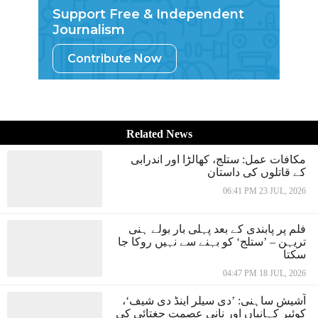
Support Free & Independent
Journalism
Contribute Now
Related News
مکافات عمل: ستلج، کھالڑا اور اندرابی
کے قاتلوں کی داستان
06:41 PM 23 JUL, 2026
فلم پر پابندی کے بعد پہلی بار بولے ہنی
تریہن – ’ستلج‘ کو بہنے سے نہیں روکا جا
سکتا
04:47 PM 18 JUL, 2026
آشیش ساہنی: ’دی سیلر اینڈ دی شیف‘،
کوئیر کہانیاں اور نانی عصمت چغتائی کی