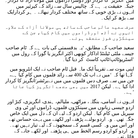
میں ‘انگریز’ کا کردار اور دوسرا ڈراموں میں مولانا آزاد کا کردار۔
جبکہ حقیقت یہ ہے کہ چالیس سال سے زائد کے کیرئیر میں
انہوں نے بڑی خوبی کے ساتھ مختلف کردار نبھائے ۔ ہر کردارایک
سے بڑھ کر ایک۔
صرف سعید عالم صاحب کے ساتھ ہی مولانا آزاد کے علاوہ
انہوں نے آٹھ اورڈراموں میں کام کیا، جن کے
سینکڑوں شوز منعقد ہوئے۔
سعید صاحب کے مطابق، ‘یہ بدقسمتی کی بات ہے کہ ٹام صاحب
جیسے ملٹی ٹیلنٹڈ اداکار کوبھی اکثر انگریز یا گورا کے رول میں
اسٹریوٹائپ/ٹائپ کاسٹ کر دیا گیا۔’
اپنی موت سے تقریباً ایک ماہ قبل ٹام صاحب نے ایک انٹرویو میں
کہا تھا کہ ‘میں نے اب تک 400 سے زائد فلموں میں کام کیا ہے،
جن میں سے صرف دس فلموں میں میں نےبرٹشر/انگریز کا کردار
ادا کیا ہے۔ لیکن 2017 میں بھی مجھے انگریز کہا جاتا
ہے۔’
انہوں نے آسامی، بنگلہ، مراٹھی، ملیالم، ہندی، انگریزی، کنڑ اور
اردو جیسی زبانوں میں سینکڑوں فلموں، ڈراموں اور ٹی وی
سیریل میں کام کیا۔ لیکن اردو کے لیے ان کے دل میں ایک خاص
جگہ تھی۔ وہ اردو بولنے، پڑھنے اور لکھنے میں بہت حساس تھے
اور اس میں وہ کسی قسم کے سمجھوتے کے لیے تیار نہیں تھے۔
وہ اردو کو اردو رسم الخط میں ہی پڑھنے اور لکھے جانے کے
قائل تھے۔