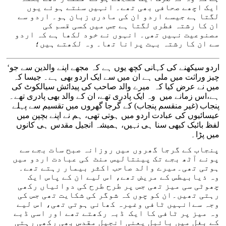
ایک اچھے صحافی بھی تھے۔ انہیں سنتے ہوئے یوں
لگتا ہے جیسے اردو ان کی مادری زبان ہو۔ اردو سے
ان کا رشتہ فطری لگتا ہے جس میں کسی قسم کی
مصنوعیت نہیں تھی۔ انہوں نے خود لکھا ہے کہ اردو
سے ان کا رشتہ بہت پرانا تھا۔ وہ لکھتے ہیں؛
‘اردو سیکھنے کی کہانی کچھ یوں ہے کہ مجھے اپنے والدین سے جو
چیز وراثت میں ملی ہے ان میں سے ایک اردو بھی ہے۔ جیسا کہ
میں نے عرض کیا کہ میرے والد صاحب کی پیدائش سیالکوٹ کی
ہے،اس زمانے میں وہ ایک پادری تھے، ان کے والد بھی پادری تھے۔
پنجاب (غیر منقسم پنجاب) کے گرجا گھروں میں تقسیم سے پہلے
عیسائیوں کی عبادت اردو میں ہوتی تھی، ہم نے اپنے بچپن میں
لفظ بائبک کبھی سنا ہی نہیں، ہمیشہ انجیل مقدس ہی کانوں
میں پڑا۔
پنجاب کے گرجا گھروں میں روزانہ صبح سات بجے سے
پونے آٹھ بجے تک پینتالیس منٹ کی عبادت اردو میں
ہوتی تھی۔میرے والد صاحب اکثر بیمار رہتے تھے۔
وہ ذیابیطس کے مریض تھے، اس لیے ان کے پاس ایک
چھوٹی سی میز تھی جس پر طرح طرح کی دوائیاں رکھی
رہتی تھیں۔ان کو چوں کہ شوگر کی شکایت تھی جس کی
وجہ سےانہیں ٹافی وغیرہ کھانی ہوتی تھی، اس لیے
وہ میز پر ٹافی کا ایک ڈبہ رکھتے تھے اور اسی ڈبے
کے بغل میں بائبل یعنی انجیل مقدس بھی رکھی رہتی