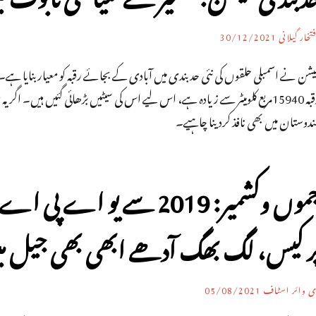
تخار گیلانی
30/12/2021
رقبہ 15940مربع کلومیٹر سے زیادہ ہے، اس لیے اس کی سیٹیں بڑھائی گئیں ہیں۔ ا
دوستان میں بھی نافذ کردینا چاہیے۔
ر کیس، لگ بھگ آدھے ابھی بھی جیل م
ی وائر اسٹاف
05/08/2021