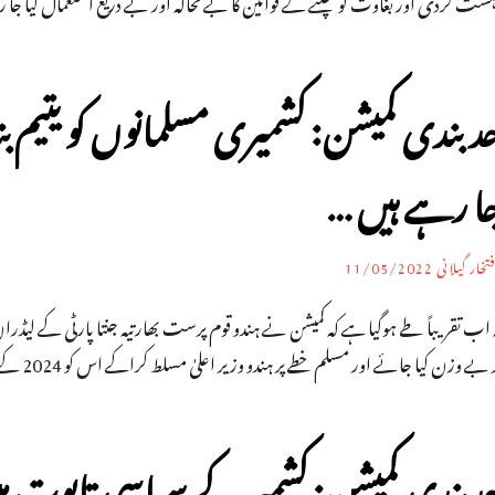
ہشت گردی اور بغاوت کو کچلنے کے قوانین کا بے محالہ اور بے دریغ استعمال کیا ج
دبندی کمیشن: کشمیری مسلمانوں کو یتیم ب
ا رہے ہیں …
تخار گیلانی
11/05/2022
 اب تقریباً طے ہوگیا ہے کہ کمیشن نے ہندو قوم پرست بھارتیہ جنتا پارٹی کے لیڈرا
 بے وزن کیا جائے اور مسلم خطے پر ہندو وزیر اعلیٰ مسلط کراکے اس کو 2024 کے عام انتخابات میں بھنایا جائے۔
د بندی کمیشن: کشمیر کے سیاسی تابوت 