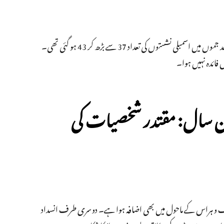
جموں و کشمیر میں 2022 میں از سر نو انتخابی حلقوں کی حد بندی کی گئی تھی، جس کے بعد جموں میں اسمبلی نشستوں کی تعداد 37 سے بڑھ کر 43 ہو گئی تھی۔
 فائدہ نہیں ہوا۔
ن سال: مقتدر شخصیات کی
وف و ہراس کے ماحول میں بھی اضافہ ہوا ہے۔ دوسری طرف انسداد