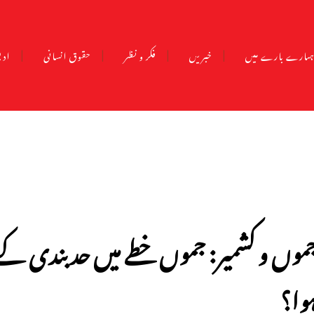
مارے بارے میں
خبریں
فکر و نظر
حقوق انسانی
ادب
موں و کشمیر: جموں خطے میں حد بندی کے ع
وا؟