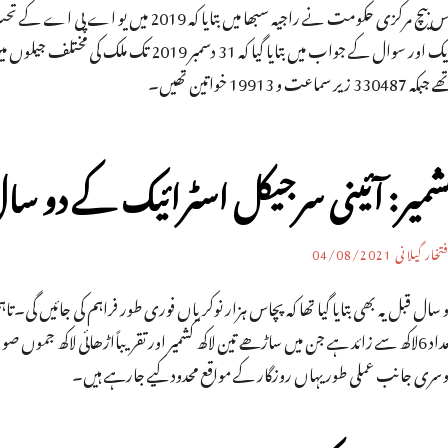
کہ 330487 زیر سماعت و 19913 خواتین تھیں۔
شمیر: آئینی سرجیکل اسٹرائیک کے دو سا
تخار گیلانی
04/08/2021
 سال قبل یہ بھی بتایا گیا تھا کہ پچاس ہزار نوکریاں فوری طور فراہم کی جائیں گی۔
تعداد 6لاکھ سے زائد ہے جن میں ساڑھے تین لاکھ کشمیر اور تقریباًاڑھائی لاکھ جمو
وسری جانب عملی طور یہاں روزگار کے مواقع محدود کیے جارہے ہیں۔