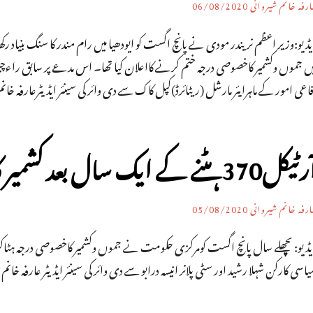
رفہ خانم شیروانی
06/08/2020
یڈیو:وزیر اعظم نریندر مودی نے پانچ اگست کو ایودھیا میں رام مندر کا سنگ بن
ں جموں وکشمیر کاخصوصی درجہ ختم کرنے کااعلان کیا تھا۔ اس مدعے پر سابق راءچیف 
اعی امور کے ماہرایئر مارشل (ریٹائرڈ)کپل کاک سے دی وائر کی سینئر ایڈیٹرعارفہ خ
یکل370 ہٹنے کے ایک سال بعد کشمیر کا حال؟
رفہ خانم شیروانی
05/08/2020
ڈیو: پچھلے سال پانچ اگست کومرکزی حکومت نے جموں وکشمیر کاخصوصی درجہ ہٹاکر اس 
اسی کارکن شہلا رشید اور سٹی پلانر انیسہ درابو سے دی وائر کی سینئر ایڈیٹر عارفہ خ