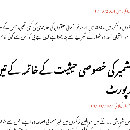
انگیر علی
11/10/2024
ہم، انتخابی اعداد و شمار کے تجزیے سے پتہ چلتا ہے کہ بی جے پی کو اس سے کوئی خاص
شمیر کی خصوصی حیثیت کے خاتمہ کے تی
پورٹ
تخار گیلانی
18/08/2022
س شورش زدہ خطے میں سویلین ہلاکتوں میں غیر معمولی اضافہ ہوا ہے، جس سے خ