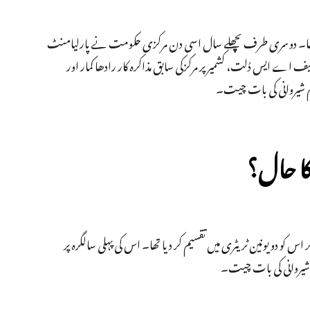
یاد رکھا۔ دوسری طرف پچھلے سال اسی دن مرکزی حکومت نے پارلیامنٹ
اے ایس دُلت، کشمیر پر مرکزکی سابق مذاکرہ کار رادھا کمار اور
انم شیروانی کی بات چیت۔
کو دو یونین ٹریٹری میں تقسیم کر دیا تھا۔ اس کی پہلی سالگرہ پر
انم شیروانی کی بات چیت۔