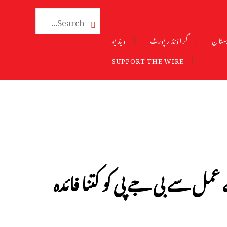

ستان
گراؤنڈ رپورٹ
ویڈیو
SUPPORT THE WIRE
مل سے بی جے پی کو کتنا فائدہ