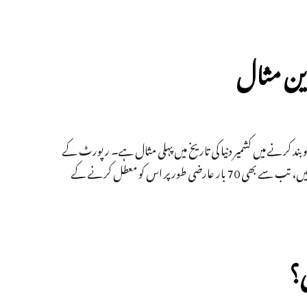
رین مثال
ند کرنے میں کشمیر دنیا کی تاریخ میں پہلی مثال ہے۔ رپورٹ کے
مطابق سال رواں کے ماہ جنوری میں جب ٹو جی موبائل انٹرنیٹ خدمات بحال کی گئیں، تب سے بھی 70 بار عارضی طور پر اس کو معطل کرنے کے
ی؟