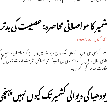
شمیر کا مواصلاتی محاصرہ: عصبیت کی بدت
تخار گیلانی
02/09/2020
ے کے سی سی ایس نے اپنی ایک جامع رپورٹ میں بتایا ہے کہ مواصلاتی رابطوں کو ب
حکامات صادر کیے گئے ہیں۔
یودھیا کی دیوالی کشمیر تک کیوں نہیں پہنچ