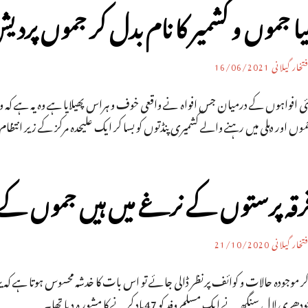
یا جموں و کشمیر کا نام بدل کر جموں پردی
تخار گیلانی
16/06/2021
وں اور دہلی میں رہنے والے کشمیری پنڈتوں کو بسا کر ایک علیحدہ مرکز کے زیر انتظ
رقہ پرستوں کے نرغے میں ہیں جموں کے
تخار گیلانی
21/10/2020
دھری لا ل سنگھ نے ایک مسلم وفد کو 47یاد کرنے کا مشور ہ دیا تھا۔