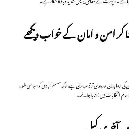
ا رہا ہے۔ رپورٹ کے مطابق پریس شدید دباؤ کا شکار ہے۔
نا کر امن و امان کے خواب دیکھے
ن کی ایما پر ہی حد بندی ترتیب دی ہے، تاکہ مسلم آبادی کو سیاسی طور
میں آخری کیل