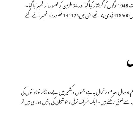
اس بیچ مرکزی حکومت نے راجیہ سبھا میں بتایا کہ 2019 میں یو اے پی اے کے تحت 1948 لوگوں کو گرفتار کیا گیا اور 34 ملزمین کو قصوروار ٹھہرایا گیا۔
ایک اور سوال کے جواب میں بتایا گیا کہ 31 دسمبر 2019 تک ملک کی مختلف جیلوں میں478600قیدی بند تھے،جن میں144125 قصوروار ٹھہرائے گئے
ل
تاہم دوسال بعد صورتحال یہ ہے جموں وکشمیر میں بےروزگار نوجوانوں کی
ں صوبہ سے تعلق رکھتے ہیں۔ایک طرف ترقی و خوشحالی کی باتیں ہورہی ہیں تو