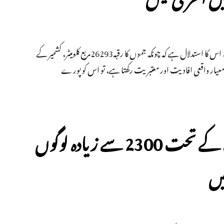
کمیشن نے اسمبلی حلقوں کی نئی حد بندی میں آبادی کے بجائے رقبہ کو معیار بنایا ہے۔ اس کا استدلال ہے کہ چونکہ جموں کا رقبہ26293مربع کلومیٹر، کشمیر کے
گر یہ معیار واقعی افادیت اور معتبریت رکھتا ہے، تو اس کو پورے
جموں وکشمیر: 2019 سے یو اے پی اے کے تحت 2300 سے زیادہ لوگوں
یں