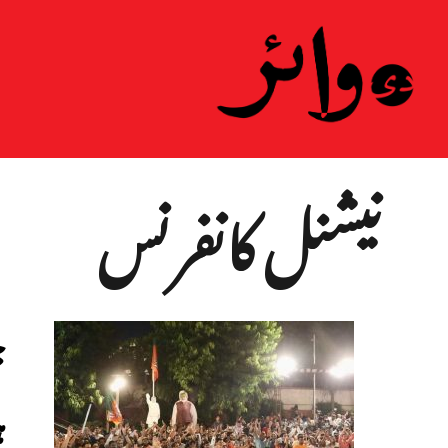
ہ
نیشنل کانفرنس
ج
ہ