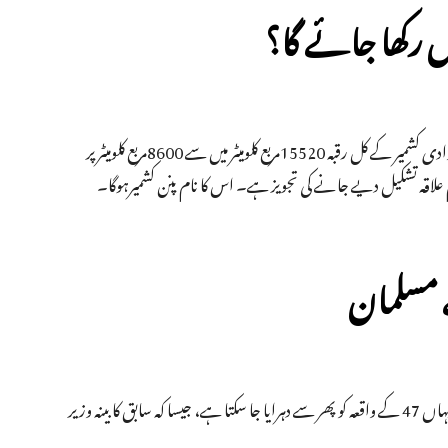
ش رکھا جائے گا؟
کئی افواہوں کے درمیان جس افواہ نے واقعی خوف و ہراس پھیلایا ہے وہ یہ ہے کہ وادی کشمیر کے کل رقبہ 15520مربع کلومیٹر میں سے 8600مربع کلومیٹر پر
ام علاقہ تشکیل دیے جانے کی تجویز ہے۔ اس کا نام پنن کشمیرہوگا۔
 مسلمان
اگر موجودہ حالات و کوائف پرنظر ڈالی جائے تو اس بات کا خدشہ محسوس ہوتا ہے کہ یہاں 47 کے واقعہ کو پھر سے دہرایا جا سکتا ہے، جیسا کہ سابق کابینہ وزیر