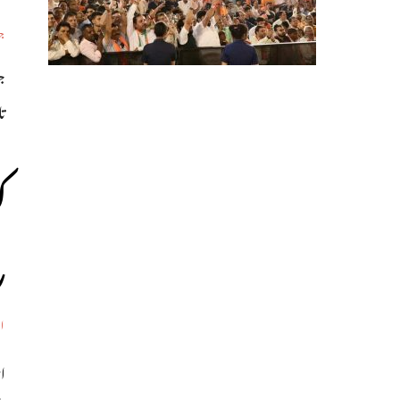
جہ
تا
ک
ر
اف
ا