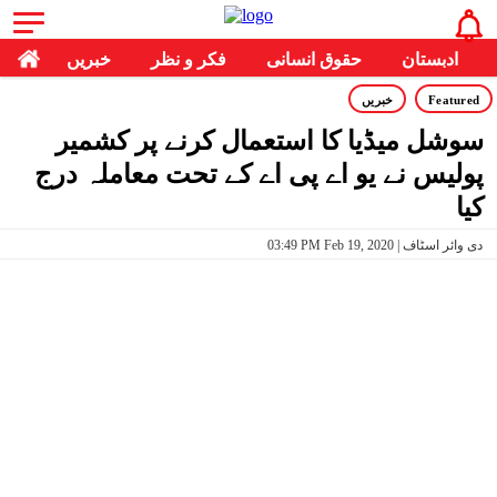
ادبستان
حقوق انسانی
فکر و نظر
خبریں
Featured
خبریں
سوشل میڈیا کا استعمال کرنے پر کشمیر
پولیس نے یو اے پی اے کے تحت معاملہ درج
کیا
03:49 PM Feb 19, 2020 | دی وائر اسٹاف