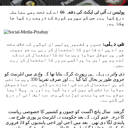
پولیس نے آئی ٹی ایکٹ کی دفعہ 66 اے کے تحت بھی معاملہ
درج کیا ہے، جس کو سپریم کورٹ کے ذریعے رد کیا جا
چکا ہے۔
نئی دہلی:
جموں و کشمیر پولیس ان لوگوں کے خلاف سخت
یو اے پی اے قانون کا استعمال کر رہی ہے جو مبینہ
طور پر سوشل میڈیا ویب سائٹ کااستعمال کرنے کے
لئے وی پی این یا پراکسی سرور کا استعمال کر رہے
ہیں۔
دی وائر
نے پہلے ہی رپورٹ کرکے بتایا تھا کہ وادی میں انٹرنیٹ کو
جزوی طور پر بحال کیا گیا ہے اور صرف تقریباً 350 ویب سائٹس
کو ہی استعمال کرنے کی اجازت دی گئی ہے۔ تمام سوشل
میڈیا سائٹس کو بین کر دیا گیا ہے اور یہ پہلا ایسا
موقع ہے جب پابندی توڑنے کی وجہ سے ایف آئی آر درج
کی گئی ہے۔
گزشتہ سال پانچ اگست کو جموں و کشمیر کا خصوصی ریاست
کا درجہ ختم کرنے کے بعد حکومت نے انٹرنیٹ پر پوری طرح سے
پابندی لگا دی تھی۔ بعد میں 3جی اور 4جی پابندیوں کو 24 فروری
تک کے لئے بڑھا دیا گیا تھا۔ فی الحال سپریم کورٹ کی ہدایتوں