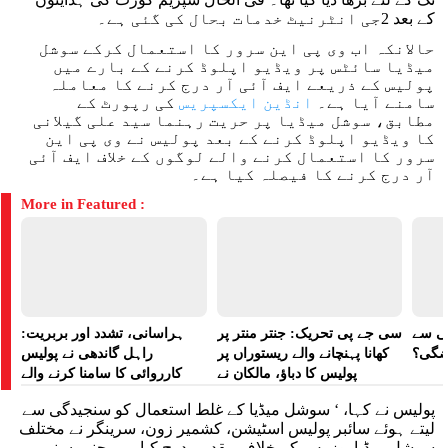
کے بعد 2جی انٹرنیٹ خدمات بحال کی گئی ہے۔
حالانکہ اب وی پی این سرور کا استعمال کرکے سوشل
میڈیا سائٹس پر ویڈیو اپلوڈ کرنے کے بارے میں
پولیس کے ذریعے ایف آئی آر درج کرنے کا معاملہ
سامنے آیا ہے۔
انڈین ایکسپریس
کی رپورٹ کے
مطابق، سوشل میڈیا پر حریت رہنما سید علی گیلانی
کا ویڈیو اپلوڈ کرنے کے بعد پولیس نے وی پی این
سرور کا استعمال کرنے والے لوگوں کے خلاف ایف آئی
آر درج کرنے کا فیصلہ کیا ہے۔
More in Featured :
لی سے
سی جے پی تحریک: جنتر منتر پر
ہراسانی، تشدد اور بربریت:
اضگی؟
کھانا پہنچانے والے ریستوراں پر
راہل گاندھی نے پولیس
پولیس کا دباؤ، مالکان نے
کارروائی کا سامنا کرنے والے
ہراسانی کا الزام لگایا
مظاہرین کے لیے آواز بلند کی
پولیس نے کہا، ‘ سوشل میڈیا کے غلط استعمال کو سنجیدگی سے
لیتے ہوئے سائبر پولیس اسٹیشن، کشمیر زون، سرینگر نے مختلف
سوشل میڈیا یوزرس کے خلاف مقدمہ درج کیا ہے، جنہوں نے