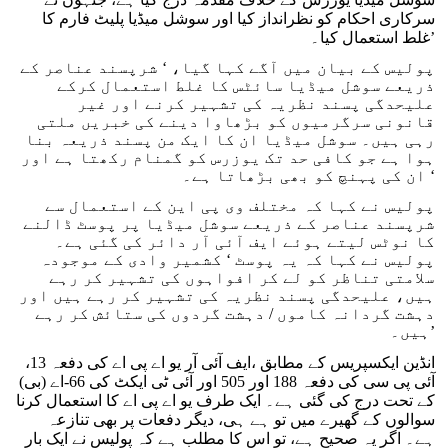
سرکاری احکام کو نظرانداز کیا اور سوشل میڈیا پلیٹ فارم کا
غلط استعمال کیا۔’
پولیس کے بیان میں آگے کہا گیا، ‘ شرپسند عناصر کے
ذریعے سوشل میڈیا سائٹس کا غلط استعمال کرکے
علیحدگی پسند نظریہ کی تشہیر کرنے اور غیر
قانونی سرگرمیوں کو بڑھاوا دینے کی خبریں ملتی
رہی ہیں۔ سوشل میڈیا ان کا ایک من پسند ذریعہ بنا
ہوا ہے جو کافی حد تک یوزرس کو گمنام رکھتا ہے اور
ان کی پہنچ کو بھی بڑھاتا ہے۔ ‘
پولیس نے کہا کہ مختلف وی پی این کے استعمال سے
شرپسند عناصر کے ذریعے سوشل میڈیا پر پوسٹ ڈالنے
کا نوٹس لیتے ہوئے ایف آئی آر دائر کی گئی ہے۔
پولیس نے کہا کہ یہ پوسٹ ‘ کشمیر وادی کے موجودہ
سلامتی تناظر کو لے کر افواہوں کی تشہیر کر رہے
ہیں، علیحدگی پسند نظریہ کی تشہیر کر رہے ہیں اور
دہشت گردانہ کاموں / دہشت گردوں کی ستائش کر رہے
ہیں۔’
انڈین ایکسپریس کے مطابق ،ایف آئی آر یو اے پی اے کی دفعہ 13،
آئی پی سی کی دفعہ 188 اور 505 اور آئی ٹی ایکٹ کی 66-اے (بی)
کے تحت درج کی گئی ہے۔ ایک طرف یو اے پی اے کا استعمال کرنا
سوالوں کے گھیرے میں تو ہے ہی، دیگر دفعات پر بھی تنازعہ
ہے۔ اگر یہ صحیح ہے، تو اس کا مطلب ہے کہ پولیس نے ایک بار