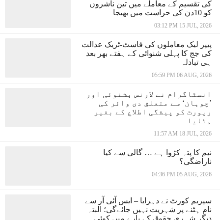
کی تقسیم کے معاملے میں تین ناشروں
کو 10دن کی حراست میں بھیجا
03:12 PM 15 JUL, 2026
پیپر لیک معاملوں کی فاسٹ-ٹریک عدالت
کی جج کا پہلی شنوائی کے ہفتے بھر بعد
ہی تبادلہ
05:59 PM 06 AUG, 2026
انسٹاگرام نے لارنس بشنوئی اور
’چوہان‘ سے متعلق دی وائر کی
رپورٹ کو پیشگی اطلاع کے بغیر
ہٹایا
11:57 AM 18 JUL, 2026
نیم کا پتہ کڑوا ہے … گالی سے کیا
ناراضگی؟
04:36 PM 05 AUG, 2026
سپریم کورٹ نے دہرایا – ایس آئی آر سے
نام ہٹنے پر شہریت نہیں جائےگی؛ البتہ
دیگر شہری حقوق کے بارے میں کوئی