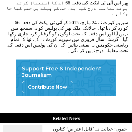
پھر اس آئی ٹی ایکٹ کی دفعہ 66 اے کا استعمال کرتے
ہوئے معاملہ درج کیا ہے، جس کو پہلے ہی ختم کیا جا
چکا ہے۔
سپریم کورٹ نے 24 مارچ، 2015 کو آئی ٹی ایکٹ کی دفعہ 66 اے
کو رد کر دیا تھا۔ حالانکہ ملک بھر کی پولیس کو یہ سمجھ میں
نہیں آیا اور اس دفعہ کے تحت لوگوں کو گرفتار کرنا جاری رکھا
گیا۔ گزشتہ سال فروری میں سپریم کورٹ نے کہا تھا کہ تمام
ریاستی حکومتیں یہ یقینی بنائیں کہ ان کی پولیس اس دفعہ کے
تحت معاملہ درج نہیں کرے‌گی۔
Support Free & Independent
Journalism
Contribute Now
Related News
جموں: عدالت نے ’قابل اعتراض‘ کتابوں