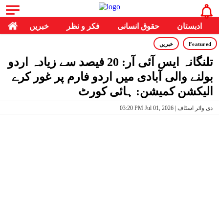
ادبستان
حقوق انسانی
فکر و نظر
خبریں
Featured
خبریں
تلنگانہ ایس آئی آر: 20 فیصد سے زیادہ اردو
بولنے والی آبادی میں اردو فارم پر غور کرے
الیکشن کمیشن: ہائی کورٹ
03:20 PM Jul 01, 2026 | دی وائر اسٹاف