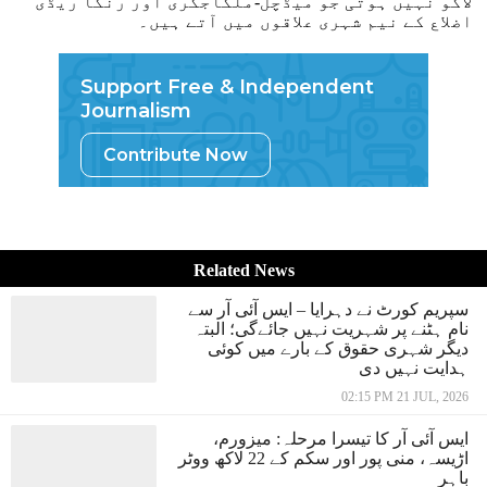
لاگو نہیں ہوتی جو میڈچل-ملکاجگری اور رنگا ریڈی
اضلاع کے نیم شہری علاقوں میں آتے ہیں۔
Support Free & Independent
Journalism
Contribute Now
Related News
سپریم کورٹ نے دہرایا – ایس آئی آر سے
نام ہٹنے پر شہریت نہیں جائےگی؛ البتہ
دیگر شہری حقوق کے بارے میں کوئی
ہدایت نہیں دی
02:15 PM 21 JUL, 2026
ایس آئی آر کا تیسرا مرحلہ: میزورم،
اڑیسہ، منی پور اور سکم کے 22 لاکھ ووٹر
باہر