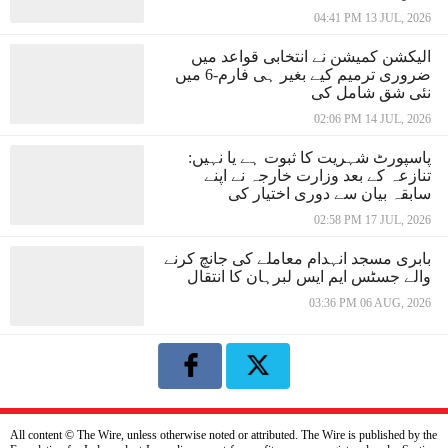
04:41 PM 13 JUL, 2026
الیکشن کمیشن نے انتخابی قواعد میں
ضروری ترمیم کیے بغیر ہی فارم-6 میں
نئی شق شامل کی
02:06 PM 14 JUL, 2026
پاسپورٹ شہریت کا ثبوت ہے یا نہیں:
تنازعہ کے بعد وزارت خارجہ نے اپنے
سابقہ بیان سے دوری اختیار کی
02:58 PM 17 JUL, 2026
بابری مسجد انہدام معاملے کی جانچ کرنے
والے جسٹس ایم ایس لبرہان کا انتقال
03:36 PM 06 AUG, 2026
All content © The Wire, unless otherwise noted or attributed. The Wire is published by the