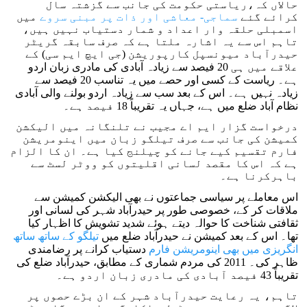
حالاں کہ،ریاستی حکومت کی جانب سے گزشتہ سال
کرائے گئے
سماجی- معاشی اور ذات پر مبنی سروے
میں
اسمبلی حلقہ وار اعداد و شمار دستیاب نہیں ہیں،
تاہم اس سے یہ اشارہ ملتا ہے کہ صرف سابقہ گریٹر
حیدرآباد میونسپل کارپوریشن (جی ایچ ایم سی) کے
علاقے میں ہی 20 فیصد سے زیادہ آبادی کی مادری زبان اردو
ہے۔ ریاست کے کسی اور حصے میں یہ تناسب 20 فیصد سے
زیادہ نہیں ہے۔ اس کے بعد سب سے زیادہ اردو بولنے والی آبادی
نظام آباد ضلع میں ہے، جہاں یہ تقریباً 18 فیصد ہے۔
درخواست گزار ایم اے مجیب نے تلنگانہ میں الیکشن
کمیشن کی جانب سے صرف تیلگو زبان میں اینومریشن
فارم تقسیم کیے جانے کو چیلنج کیا ہے۔ ان کا الزام
ہے کہ اس کا مقصد لسانی اقلیتوں کو ووٹر لسٹ سے
باہرکرنا ہے۔
اس معاملے پر سیاسی جماعتوں نے بھی الیکشن کمیشن سے
ملاقات کر کے، خصوصی طور پر حیدرآباد شہر کی لسانی اور
ثقافتی شناخت کا حوالہ دیتے ہوئے شدید تشویش کا اظہار کیا
تھا۔ اس کے بعد کمیشن نے حیدرآباد ضلع میں
تیلگو کے ساتھ ساتھ
انگریزی میں بھی اینومریشن فارم
دستیاب کرانے پر رضامندی
ظاہر کی۔ 2011 کی مردم شماری کے مطابق، حیدرآباد ضلع کی
تقریباً 43 فیصد آبادی کی مادری زبان اردو ہے۔
تاہم، یہ رعایت حیدرآباد شہر کے ان بڑے حصوں پر