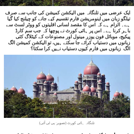
ایک عرضی میں تلنگانہ میں الیکشن کمیشن کی جانب سے صرف
تیلگو زبان میں اینومریشن فارم تقسیم کیے جانے کو چیلنج کیا گیا
ہے۔ الزام ہے کہ اس کا مقصد لسانی اقلیتوں کو ووٹر لسٹ سے
باہر کرنا ہے۔ اس پر ہائی کورٹ نے پوچھا کہ جب سم کارڈ
پیکیج، موبائل فون یوزر مینول اور مصنوعات کے کیٹلاگ کئی
زبانوں میں دستیاب کرائے جا سکتے ہیں، تو الیکشن کمیشن الگ
الگ زبانوں میں فارم کیوں دستیاب نہیں کرا سکتا؟
تلنگانہ ہائی کورٹ (تصویر: پی ٹی آئی)