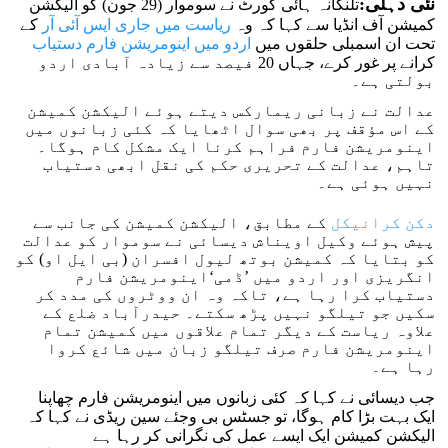
نئی دہلی:
تلنگانہ ہائی کورٹ نے سوموار (29 جون) کو الیکشن
کمیشن آف انڈیا سے کہا کہ وہ
ریاست میں جاری ایس آئی آر
کے
تحت ان اسمبلی حلقوں میں
اردو میں اینومریشن فارم دستیاب
کرانے پر غور کرے، جہاں 20 فیصد سے زیادہ آبادی اردو
بولتی ہے۔
عدالت نے زبانی ریمارکس دیتے ہوئے الیکشن کمیشن
کے اس مؤقف پر بھی سوال اٹھایا کہ کئی زبانوں میں
اینومریشن فارم فراہم کرنا ایک مشکل کام ہوگا۔
تاہم، عدالت کے تحریری حکم کی نقل ابھی دستیاب
نہیں ہوئی ہے۔
دکن کرانیکل
کے مطابق، الیکشن کمیشن کی جانب سے
پیش ہوئے وکیل اویناش دیسائی نے سوموار کو عدالت
کو بتایا کہ کمیشن بوتھ لیول افسران (بی ایل او) کو
انگریزی اور اردو میں ’ڈمی‘اینومریشن فارم
دستیاب کرا رہا ہے، تاکہ وہ ان ووٹروں کی مدد کر
سکیں جو تیلگو نہیں پڑھ سکتے۔ حیدرآباد ضلع کے
علاوہ ریاست کے دیگر تمام علاقوں میں کمیشن تمام
اینومریشن فارم صرف تیلگو زبان میں شائع کروا
رہا ہے۔
جب دیسائی نے کہا کہ کئی زبانوں میں اینومریشن فارم چھاپنا
ایک بہت بڑا کام ہوگا، تو جسٹس بی وجئے سین ریڈی نے کہا کہ
الیکشن کمیشن ایک ایسے عمل کی نگرانی کر رہا ہے