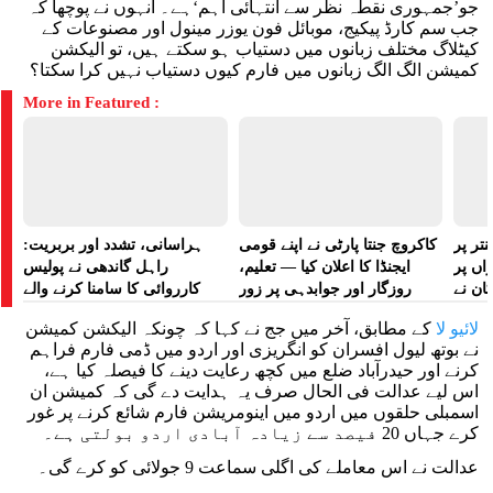
جو’جمہوری نقطہ نظر سے انتہائی اہم‘ہے۔ انہوں نے پوچھا کہ
جب سم کارڈ پیکیج، موبائل فون یوزر مینول اور مصنوعات کے
کیٹلاگ مختلف زبانوں میں دستیاب ہو سکتے ہیں، تو الیکشن
کمیشن الگ الگ زبانوں میں فارم کیوں دستیاب نہیں کرا سکتا؟
More in Featured :
تر پر
کاکروچ جنتا پارٹی نے اپنے قومی
ہراسانی، تشدد اور بربریت:
راں پر
ایجنڈا کا اعلان کیا — تعلیم،
راہل گاندھی نے پولیس
کان نے
روزگار اور جوابدہی پر زور
کارروائی کا سامنا کرنے والے
 لگایا
مظاہرین کے لیے آواز بلند کی
لائیو لا
کے مطابق، آخر میں جج نے کہا کہ چونکہ الیکشن کمیشن
نے بوتھ لیول افسران کو انگریزی اور اردو میں ڈمی فارم فراہم
کرنے اور حیدرآباد ضلع میں کچھ رعایت دینے کا فیصلہ کیا ہے،
اس لیے عدالت فی الحال صرف یہ ہدایت دے گی کہ کمیشن ان
اسمبلی حلقوں میں اردو میں اینومریشن فارم شائع کرنے پر غور
کرے جہاں 20 فیصد سے زیادہ آبادی اردو بولتی ہے۔
عدالت نے اس معاملے کی اگلی سماعت 9 جولائی کو کرے گی۔