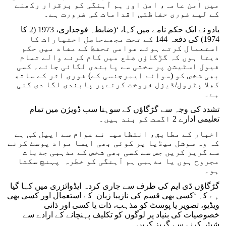
میں امن عامہ، امن اور ہم آہنگی کو برقرار رکھنے
کے لیے فوری حفاظتی اقدامات کی ضرورت ہے۔
یادو نے ایک حکم نامے میں کہا، ‘(ضابطہ فوجداری، 1973 (2 کا
1974) کی دفعہ 144 کے تحت مجھےحاصل اختیارات کا
استعمال کرتے ہوئے عوامی تحفظ کے مفاد میں حکم
دیتا ہوں کہ گڑگاؤں ضلع میں کام کرنے والے تمام
فیول اسٹیشن پر سختی سے پابندی لگائی جائے۔ کسی
بھی شخص کو (سوائے ایمرجنسی کے) فوری اثر کے ساتھ
کھلا پٹرول/ڈیزل فروخت کرنےپر پابندی لگا دی گئی
ہے۔
تشدد کی وجہ سے گڑگاؤں کے سوہنا سب ڈویژن میں تمام
تعلیمی ادارے 2 اگست کو بند ہیں۔
اخبار کے مطابق، انتظامیہ نے عوام سے اپیل کی ہے
کہ وہ سوشل میڈیا پر کوئی بھی ایسا مواد پوسٹ کرنے
سے گریز کریں جس سے کسی بھی شخص کے مذہبی جذبات
مجروح ہوں یا مذہبی ہم آہنگی کو خطرہ پہنچ سکتا
ہو۔
گڑگاؤں ڈی ایم کی طرف سے جاری کردہ ایڈوائزری میں کہا گیا
ہے کہ ‘کسی بھی قسم کی نازیبا زبان کے استعمال اور کسی بھی
ویڈیو، تصویر یا پوسٹ کو مذہب، ذات یا کسی اور ذاتی
خصوصیات کی بنیاد پر لوگوں کو تکلیف پہنچانے کے ارادے سے
شیئر کرنے سے گریز کریں۔