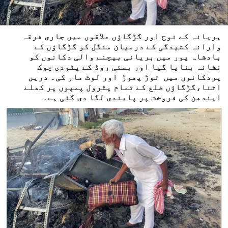
ہریانہ کے نوح اور گڑگاؤں علاقوں میں جاری فرقہ
وارانہ کشیدگی کے درمیان منگل کو گڑگاؤں کے
بادشاہ پور میں بریانی بیچنے والی دکانوں کو
نشانہ بنایا گیا اور بسئی روڈ کے پٹودی چوک
پردکانوں میں توڑ پھوڑ اور لوٹ مار کی۔ دریں
اثنا،گڑگاؤں ضلع کے تمام پٹرول پمپوں پر کھلے
ایندھن کی فروخت پر پابندی لگا دی گئی ہے۔