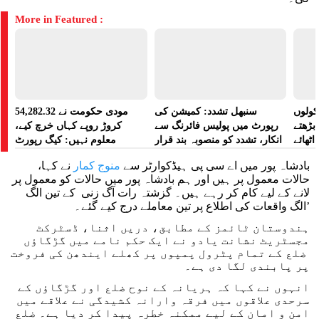
More in Featured :
کولوں
سنبھل تشدد: کمیشن کی
مودی حکومت نے 54,282.32
بڑھتے
رپورٹ میں پولیس فائرنگ سے
کروڑ روپے کہاں خرچ کیے،
ٹھائے
انکار، تشدد کو منصوبہ بند قرار
معلوم نہیں: کیگ رپورٹ
دیا گیا
بادشاہ پور میں اے سی پی ہیڈکوارٹر سے
منوج کمار
نے کہا،
حالات معمول پر ہیں اور ہم بادشاہ پور میں حالات کو معمول پر
لانے کے لیے کام کر رہے ہیں۔ گزشتہ رات آگ زنی کے تین الگ
الگ واقعات کی اطلاع پر تین معاملے درج کیے گئے۔’
ہندوستان ٹائمز کے مطابق، دریں اثنا، ڈسٹرکٹ
مجسٹریٹ نشانت یادو نے ایک حکم نامے میں گڑگاؤں
ضلع کے تمام پٹرول پمپوں پر کھلے ایندھن کی فروخت
پر پابندی لگا دی ہے۔
انہوں نے کہا کہ ہریانہ کے نوح ضلع اور گڑگاؤں کے
سرحدی علاقوں میں فرقہ وارانہ کشیدگی نے علاقے میں
امن و امان کے لیے ممکنہ خطرہ پیدا کر دیا ہے۔ ضلع