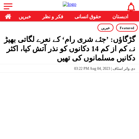
ادبستان
حقوق انسانی
فکر و نظر
خبریں
Featured
خبریں
گڑگاؤں: ’جئے شری رام‘ کے نعرے لگاتی بھیڑ
نے کم از کم 14 دکانوں کو نذر آتش کیا، اکثر
دکانیں مسلمانوں کی تھیں
03:22 PM Aug 04, 2023 | دی وائر اسٹاف