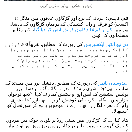
فوٹو بہ شکریہ: ویڈیو اسکرین گریب)
نئی دہلی:
ہریانہ کے نوح اور گڑگاؤں علاقوں میں منگل (1
اگست) کو فرقہ وارانہ کشیدگی کے درمیان گڑگاؤں کے بادشاہ
پور میں
کم از کم 14 دکانوں کو نذر آتش کر دیا گیا
، اکثر دکانیں
مسلمانوں کی تھیں۔
دی نیو انڈین ایکسپریس
کی رپورٹ کے مطابق، تقریباً 200 لوگوں
کا ایک ہجوم مبینہ طور پر مین بازار میں جمع ہوا
اور بریانی فروخت کرنے والی دکانوں کو نشانہ
بنایا۔ حملہ کرتے وقت بھیڑ نے ‘جئے شری رام’ کے
نعرے لگائے۔ پولیس نے بتایا کہ بازار بند کر دیا
گیا ہے۔
ہندوستان ٹائمز
کی رپورٹ کے مطابق، بادشاہ پور میں مسجد کے
سامنے بھی’جئے شری رام‘ کے نعرے لگائے گئے۔ بادشاہ پور
پولیس اسٹیشن کے ایس ایچ او ستیش کمار نے کہا، ’کچھ نوجوان
بازار میں ہنگامہ کرنے کی کوشش کر رہے تھے اور ’جئے شری
رام‘ کے نعرے لگا رہے تھے۔ ہم نے موقع پر پہنچ کر صورتحال کو
سنبھالا۔’
بتایا گیا ہے کہ گڑگاؤں میں بسئی روڈ پر پٹودی چوک میں مردوں
کے ایک گروپ نے مبینہ طور پر دکانوں میں توڑ پھوڑ اور لوٹ مار
کی۔