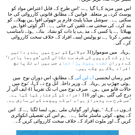
اس میں مزید کہا گیا ہے، ‘اس طرح کے قابل اعتراض مواد کو
پوسٹ کرنے پر متعلقہ قوانین کے مطابق قانونی کارروائی کی جا
سکتی ہے۔ سوشل میڈیا پلیٹ فارم پر جھوٹی افواہیں پھیلانے کو
بند کرنے کی سختی سے تلقین کی جاتی ہے۔ اگر کوئی افواہیں
پھیلاتا ہے یا کسی کے مذہب یا ذات کو نشانہ بناتے ہوئے نامناسب
تبصرے کرتا ہے تو پولیس ایسے افراد کے خلاف سخت کارروائی
کرے گی۔
ہریانہ میں سوموار(31 جولائی) کو نوح میں ہندو دائیں
بازو کے گروپوں کی طرف سے نکالی گئی ‘شوبھا یاترا’
کے دوران
تشدد پھوٹ پڑا تھا
، جس میں اب تک پانچ
افراد ہلاک ہو چکے ہیں۔
خبر رساں ایجنسی
اے این آئی
کے مطابق، اس دوران نوح میں
ہوئی جھڑپ پر ہریانہ کے وزیر داخلہ انل وج نے کہا، ‘نوح میں
حالات قابو میں ہیں۔ صرف نوح میں اب تک تقریباً 41 ایف آئی آر
درج کی گئی ہیں اور 116 افراد کو گرفتار کیا گیا ہے۔
جس طرح سے پتھراؤ ہوا، اس کے پیچھے کوئی سازش ہے۔’
انہوں نے کہا، ‘ہتھیار اور گولیاں ملی ہیں، ایسا لگتا ہے کہ اس
کے پیچھے کوئی ماسٹر مائنڈ ہے۔ ہم اس کی تفصیلی انکوائری
کریں گے اور ملوث افراد کے خلاف سخت کارروائی کریں گے۔