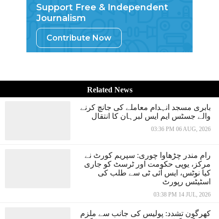
Support Free & Independent
Journalism
Contribute Now
Related News
بابری مسجد انہدام معاملے کی جانچ کرنے
والے جسٹس ایم ایس لبرہان کا انتقال
03:36 PM 06 AUG, 2026
رام مندر چڑھاوا چوری: سپریم کورٹ نے
مرکز، یوپی حکومت اور ٹرسٹ کو جاری
کیا نوٹس، ایس آئی ٹی سے طلب کی
اسٹیٹس رپورٹ
03:38 PM 14 JUL, 2026
کھرگون تشدد: پولیس کی جانب سے ملزم