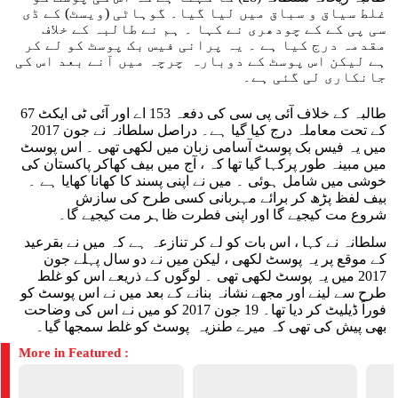
غلط سیاق و سباق میں لیا گیا۔ گوہاٹی (ویسٹ) کے ڈی
سی پی کے کے چودھری نے کہا ۔ ہم نے طالبہ کے خلاف
مقدمہ درج کیا ہے ۔ یہ پرانی فیس بک پوسٹ کو لے کر
ہے لیکن اس پوسٹ کے دوبارہ چرچہ میں آنے بعد اس کی
جانکاری لی گئی ہے۔
طالبہ کے خلاف آئی پی سی کی دفعہ 153 اے اور آئی ٹی ایکٹ 67
کے تحت معاملہ درج کیا گیا ہے۔ دراصل سلطانہ نے جون 2017
میں یہ فیس بک پوسٹ آسامی زبان میں لکھی تھی ۔ اس پوسٹ
میں مبینہ طور پرکہا گیا تھا کہ ، آج میں بیف کھاکر پاکستان کی
خوشی میں شامل ہوئی ۔ میں نے اپنی پسند کا کھانا کھایا ہے ۔
بیف لفظ پڑھ کر برائے مہربانی کسی طرح کی سازش
شروع مت کیجیے گا اور اپنی فطرت ظاہر مت کیجیے گا۔
سلطانہ نے کہا ، اس بات کو لے کر تنازعہ ہے کہ میں نے بقرعید
کے موقع پر یہ پوسٹ لکھی ، لیکن میں نے دو سال پہلے جون
2017 میں یہ پوسٹ لکھی تھی ۔ لوگوں کے ذریعے اس کو غلط
طرح سے لینے اور مجھے نشانہ بنانے کے بعد میں نے اس پوسٹ کو
فوراً ڈیلیٹ کر دیا تھا۔ 19 جون 2017 کو میں نے اس کی وضاحت
بھی پیش کی تھی کہ میرے طنزیہ پوسٹ کو غلط سمجھا گیا۔
More in Featured :