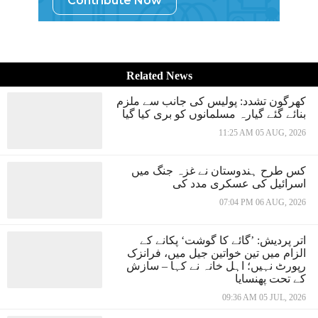
Contribute Now
Related News
کھرگون تشدد: پولیس کی جانب سے ملزم
بنائے گئے گیارہ مسلمانوں کو بری کیا گیا
11:25 AM 05 AUG, 2026
کس طرح ہندوستان نے غزہ جنگ میں
اسرائیل کی عسکری مدد کی
07:04 PM 06 AUG, 2026
اتر پردیش: ’گائے کا گوشت‘ پکانے کے
الزام میں تین خواتین جیل میں، فرانزک
رپورٹ نہیں؛ اہل خانہ نے کہا – سازش
کے تحت پھنسایا
09:36 AM 05 JUL, 2026