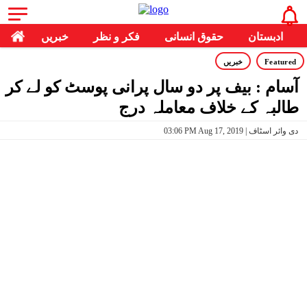
ادبستان
حقوق انسانی
فکر و نظر
خبریں
Featured
خبریں
آسام : بیف پر دو سال پرانی پوسٹ کو لے کر
طالبہ کے خلاف معاملہ درج
03:06 PM Aug 17, 2019 | دی وائر اسٹاف