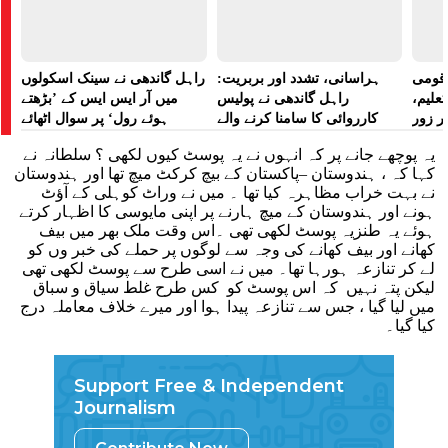
ے قومی
ہراسانی، تشدد اور بربریت:
راہل گاندھی نے سینک اسکولوں
تعلیم،
راہل گاندھی نے پولیس
میں آر ایس ایس کے ’بڑھتے
ر زور
کارروائی کا سامنا کرنے والے
ہوئے رول‘ پر سوال اٹھائے
مظاہرین کے لیے آواز بلند کی
یہ پوچھے جانے پر کہ انہوں نے یہ پوسٹ کیوں لکھی ؟ سلطانہ نے
کہا کہ ، ہندوستان –پاکستان کے بیچ کرکٹ میچ تھا اور ہندوستان
نے بہت خراب مظاہرہ کیا تھا ۔ میں نے وراٹ کوہلی کے آؤٹ
ہونے اور ہندوستان کے میچ ہارنے پر اپنی مایوسی کا اظہار کرتے
ہوئے یہ طنزیہ پوسٹ لکھی تھی ۔اس وقت ملک بھر میں بیف
کھانے اور بیف کھانے کی وجہ سے لوگوں پر حملے کی خبر وں کو
لے کر تنازعہ ہورہا تھا۔ میں نے اسی طرح سے پوسٹ لکھی تھی
لیکن پتہ نہیں کہ اس پوسٹ کو کس طرح غلط سیاق و سباق
میں لیا گیا ، جس سے تنازعہ پیدا ہوا اور میرے خلاف معاملہ درج
کیا گیا۔
Support Free & Independent
Journalism