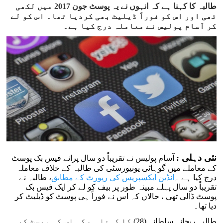
طالبہ کا کہنا ہے کہ انہوں نے یہ پوسٹ جون 2017 میں لکھی
تھی اور اس کو فوراً ڈیلیٹ بھی کردیا تھا۔ اس کو لے
کر آسام پولیس نے معاملہ درج کیا ہے۔
نئی دہلی :
آسام پولیس نے تقریباً دو سال پرانے فیس بک پوسٹ
کے معاملے میں گوہاٹی یونیورسٹی کی طالبہ کے خلاف معاملہ
درج کیا ہے ۔
انڈین ایکسپریس کی رپورٹ کے مطابق
، طالبہ نے
تقریباً دو سال پہلے مبینہ طور پر بیف کو لے کر ایک فیس بک
پوسٹ ڈالی تھی ، حالاں کہ اس نے فوراً ہی پوسٹ کو ڈیلیٹ کر
دیا تھا۔
طالبہ ریحانہ سلطانہ (28) کا کہنا ہے کہ اس کی پوسٹ کو