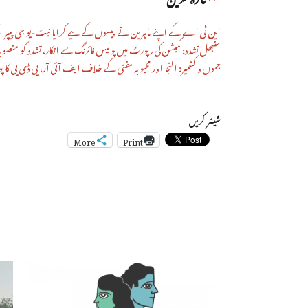
این ٹی اے کے اپنے ماہرین نے پیسوں کے لیے کرایا نیٹ-یو جی پیپر ل
سنبھل تشدد: کمیشن کی رپورٹ میں پولیس فائرنگ سے انکار، تشدد کو منصوبہ بن
جموں و کشمیر: التجا اور محبوبہ مفتی کے خلاف ایف آئی آر، پی ڈی پی کا پو
شیئر کریں
More
Print