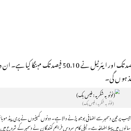
ووڈافون آئیڈیا نے موبائل خدمات کو 42 فیصد تک اور ایئرٹیل نے 50.10 فیصد تک مہنگا 
(فوٹو بہ شکریہ : فیس بک)
 جیب پر تین دسمبر سے اضافی بوجھ پڑنے والا ہے۔ دونوں کمپنیوں نے پری پیڈ موبا
ریباً چار سالوں میں پہلا اضافہ ہے۔ ٹیلی کام سروس فراہم کنندگان نے دسمبر کے شروع می