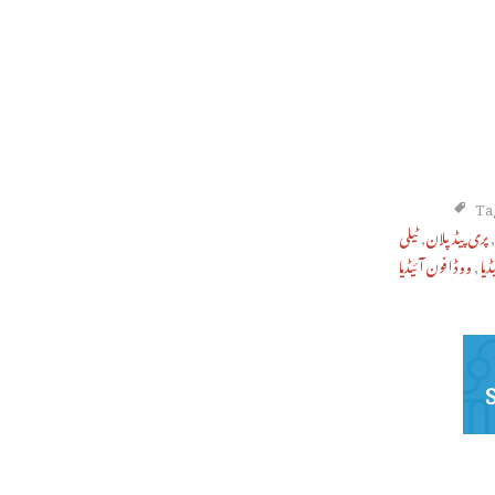
Ta
پری پیڈ پلان
,
ٹیلی
یا
,
ووڈافون آئیڈیا