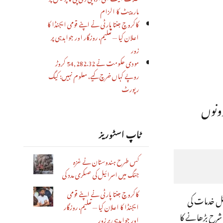
مار پیٹ کا الزام
کاکروچ جنتا پارٹی نے اپنے قومی ایجنڈا کا
اعلان کیا — تعلیم، روزگار اور جوابدہی پر
زور
مودی حکومت نے 54,282.32 کروڑ
روپے کہاں خرچ کیے، معلوم نہیں: کیگ
رپورٹ
کیا ہے۔ ان دونوں
ٹاپ اسٹوریز
کس طرح ہندوستان نے غزہ
جنگ میں اسرائیل کی عسکری مدد کی
کاکروچ جنتا پارٹی نے اپنے قومی
ئل خدمات کی
ایجنڈا کا اعلان کیا — تعلیم، روزگار
ں شرح بڑھانے کا
اور جوابدہی پر زور