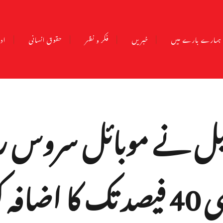
ہمارے بارے میں
خبریں
فکر و نظر
حقوق انسانی
ادب
ئرٹیل نے موبائل سروس 
ہ کیا