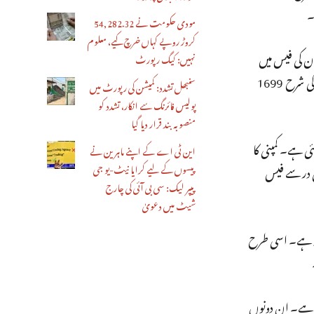
۔
مودی حکومت نے 54,282.32
کروڑ روپے کہاں خرچ کیے، معلوم
ان کی فیس میں
نہیں: کیگ رپورٹ
بھی ترمیم کی ہے۔ ووڈافون آئیڈیا کی ریلیز کے مطابق، اس نے سب سے زیادہ 41.2 فیصد کا اضافہ سالانہ پلان میں کیا ہے۔ اس کے اس پلان کی شرح 1699
سنبھل تشدد: کمیشن کی رپورٹ میں
پولیس فائرنگ سے انکار، تشدد کو
منصوبہ بند قرار دیا گیا
ے پلان کی شرح 458 روپے سے 31 فیصد بڑھاکر 599 روپے کر دی گئی ہے۔ کمپنی کا
این ٹی اے کے اپنے ماہرین نے
 کی در سے فیس
پیسوں کے لیے کرایا نیٹ-یو جی
پیپر لیک: سی بی آئی کی چارج
شیٹ میں دعویٰ
خ سے 1498 روپے کا ہو جائے‌گا۔ اس پلان کی شرح میں یہ 50.10 فیصد کا اضافہ ہے۔ اسی طرح
۔ اس کی شرح اب 448 روپے سے بڑھاکر 598 روپے کر دی گئی ہے۔ ان دونوں