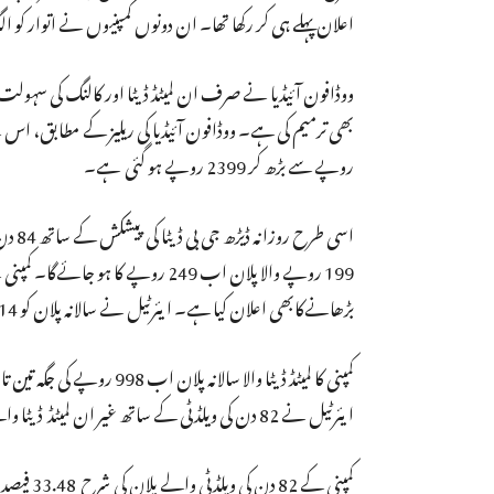
اعلان پہلے ہی کر رکھا تھا۔ ان دونوں کمپنیوں نے اتوار 
ووڈافون آئیڈیا نے صرف ان لمیٹڈ ڈیٹا اور کالنگ کی سہولت 
روپے سے بڑھ کر 2399 روپے ہو گئی ہے۔
199 روپے والا پلان اب 249 روپے 
بڑھانےکابھی اعلان کیا ہے۔ ایئرٹیل نے سالانہ پلان کو 41.14 فیصد بڑھاکر 1699 روپے کی جگہ 2398 روپے کا کر دیا ہے۔
ایئرٹیل نے 82 دن کی ویلڈٹی کے ساتھ غیر ان لمیٹڈ ڈیٹا والے پلان کو 499 روپے سے 39.87 فیصد بڑھاکر 698 روپے اور لمیٹڈ ڈیٹا کر دیا ہے۔