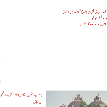
یک: سی بی آئی کی چارج شیٹ میں دعویٰ
د قرار دیا گیا
لیس پر مار پیٹ کا الزام
d
یوم پیدائش پر خاص: ٹام آلٹر کے فلمی 
کی زبانی