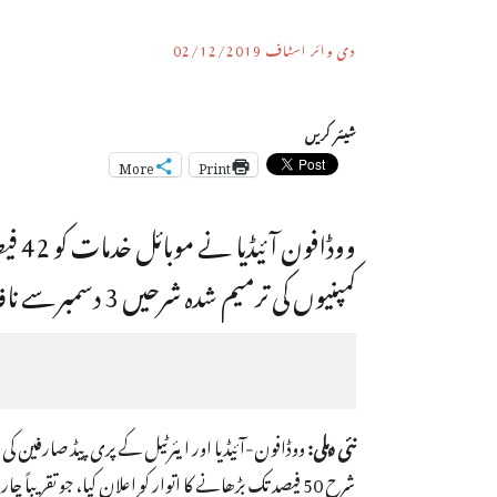
دی وائر اسٹاف
02/12/2019
شیئر کریں
More
Print
کمپنیوں کی ترمیم شدہ شرحیں 3 دسمبر سے نافذ ہو ں گی۔
نئی دہلی:
ووڈافون-آئیڈیا اور ایئرٹیل کے پری پیڈ صارفین کی
شرح 50 فیصد تک بڑھانے کا اتوار کو اعلان کیا، جو تق