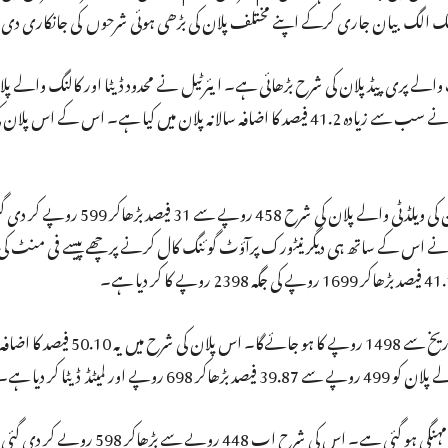
کو الگ الگ بیان جاری کرکے اپنے مختلف پلان کی بڑھی ہوئی شرحوں کی جانکاری دی
والے پری پیڈ پلان کی شرح بڑھائی ہے۔ ایئرٹیل نے محدود ڈیٹا اور کالنگ والے پل
اسی طرح روزانہ ڈیڑھ جی بی ڈیٹا کی پیشکش کے ساتھ 84 دن کی ویلڈٹی وال
کا ہو جائے‌گا۔ کمپنی نے اس کے ساتھ ہی دیگر نیٹورک پرآؤٹ گوئنگ کال کرنے پر چھے پیسے فی منٹ
کمپنی کا لمیٹڈ ڈیٹا والا سالانہ پلان اب 998 روپے کی جگہ تین تاری
کمپنی کے 82 دن کی ویلڈٹی والے پلان کی شرح 33.48 فیصد مہنگی ہو گئی ہے