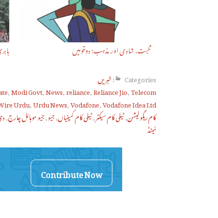
محبت، شادی اور مذہب: دوقومیں
بابر
Categories:
خبریں
ate
,
Modi Govt
,
News
,
reliance
,
Reliance Jio
,
Telecom
Wire Urdu
,
Urdu News
,
Vodafone
,
Vodafone Idea Ltd
کام ریگولیشن
,
ٹیلی کام سیکٹر
,
ٹیلی کام کمپنیاں
,
جیو
,
جیو موبائل چارج
,
دی 
لمیٹڈ
Contribute Now