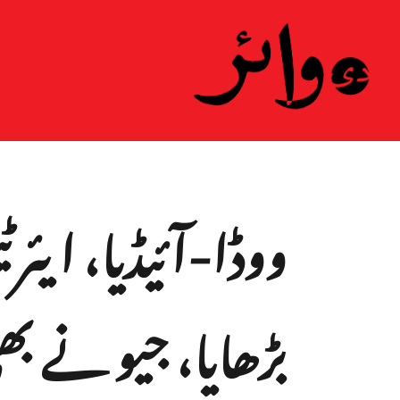
ووڈا-آئیڈیا، ای
بڑھایا، جیو نے بھی 40 فیصد تک کا اضاف