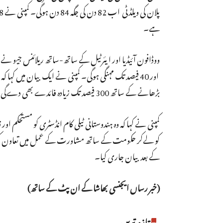
ہے۔
ووڈافون آئیڈیا اور ایئرٹیل کے ساتھ-ساتھ ریلائنس جیو نے ب
بڑھانے کے ساتھ 300 فیصد تک زیادہ فائدے بھی دے‌گی۔
کمپنی نے کہا کہ وہ ہندوستانی ٹیلی کام انڈسٹری کو مستحکم ا
کو لےکر حکومت کے ساتھ مشاورت کے عمل میں تعاون کرتی 
کے بعد بیان جاری کیا۔
(خبر رساں ایجنسی بھاشا کے ان پٹ کے ساتھ)
تازہ ترین