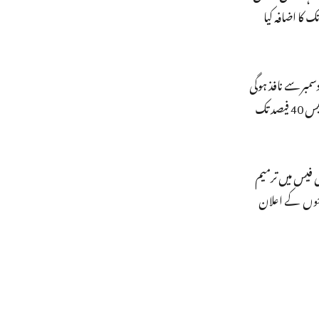
 نے 28 دن کی ویلڈٹی والے مختلف پلان کی شرحوں میں 14 روپے سے لےکر 79 روپے تک کا اضافہ کیا
مبر سے نافذ ہوگی
اور 40 فیصد تک مہنگی ہوگی۔ کمپنی نے ایک بیان میں کہا کہ وہ صارفین-اول کے اپنے اصولوں پر ٹکی ہوئی ہے۔ کمپنی نے دعویٰ کیا ہے کہ وہ فیس 40 فیصد تک
ی فیس میں ترمیم
رحوں کے اعلان