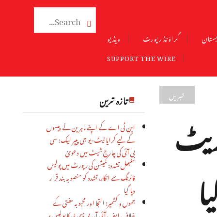

ستان
گراؤنڈ رپورٹ
ویڈیو
SUPPORT THE WIRE
خبریں
تازہ ترین
ریٹ
این ٹی اے کے اپنے ماہرین نے پیسوں
کے لیے کرایا نیٹ-یو جی پیپر لیک: سی
بی آئی کی چارج شیٹ میں دعویٰ
سنبھل تشدد: کمیشن کی رپورٹ میں پولیس
فائرنگ سے انکار، تشدد کو منصوبہ بند قرار
دیا گیا
جموں و کشمیر: التجا اور محبوبہ مفتی کے
خلاف ایف آئی آر، پی ڈی پی کا پولیس پر