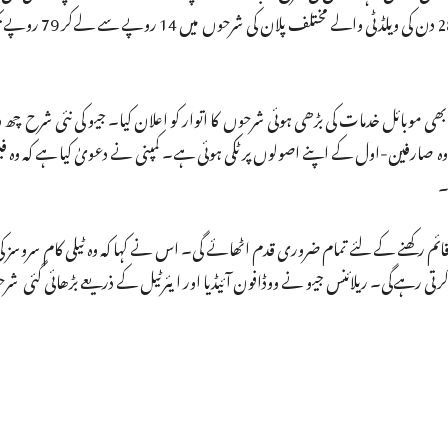
پلان کی ویلڈٹی اب 82 دن کی جگہ 84 دن ہوگی۔ کمپنی
ھی موبائل خدمات کی بڑھی ہوئی شرحوں کا اتوار کو اعلان کیا۔ جیو کی نئی شرح چھ دس
ور قائم رکھنے کے لئے تمام ضروری قدم اٹھائے گی۔ اس نے کہا کہ وہ ٹیلی کام سروسز ک
رہے‌گی۔ ریلائنس جیو نے ووڈافون آئیڈیا اور ایئرٹیل کے ذریعے بڑھائی گئی ش