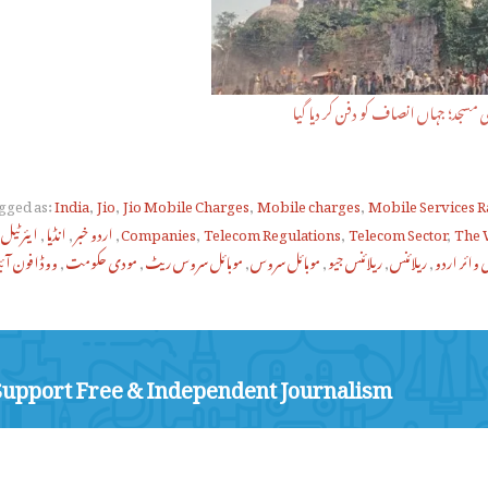
ی مسجد؛ جہاں انصاف کو دفن کر دیا گیا
gged as:
India
,
Jio
,
Jio Mobile Charges
,
Mobile charges
,
Mobile Services R
The 
,
Telecom Sector
,
Telecom Regulations
,
Companies
,
اردو خبر
,
انڈیا
,
ایئرٹیل
,
وائر اردو
,
ریلائنس
,
ریلائنس جیو
,
موبائل سروس
,
موبائل سروس ریٹ
,
مودی حکومت
,
ووڈافون آئیڈ
Support Free & Independent Journalism