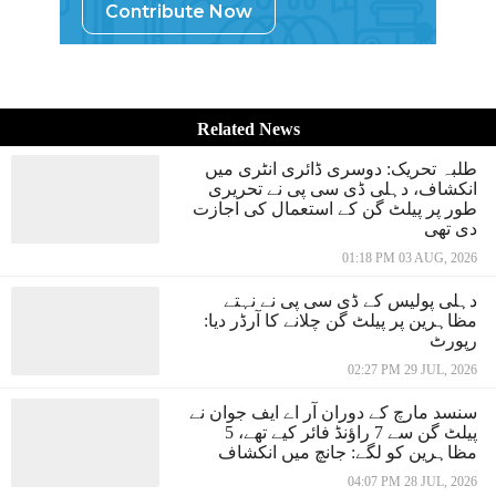
Contribute Now
Related News
طلبہ تحریک: دوسری ڈائری انٹری میں
انکشاف، دہلی ڈی سی پی نے تحریری
طور پر پیلٹ گن کے استعمال کی اجازت
دی تھی
01:18 PM 03 AUG, 2026
دہلی پولیس کے ڈی سی پی نے نہتے
مظاہرین پر پیلٹ گن چلانے کا آرڈر دیا:
رپورٹ
02:27 PM 29 JUL, 2026
سنسد مارچ کے دوران آر اے ایف جوان نے
پیلٹ گن سے 7 راؤنڈ فائر کیے تھے، 5
مظاہرین کو لگے: جانچ میں انکشاف
04:07 PM 28 JUL, 2026