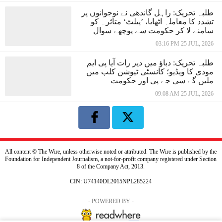
طلبہ تحریک: راہل گاندھی نے نوجوانوں پر
تشدد کا معاملہ اٹھایا، ’پیلٹ‘ متاثرہ کو
سامنے لا کر حکومت سے پوچھے سوال
03:16 PM 25 JUL, 2026
طلبہ تحریک: دباؤ میں دیر رات آیا پی ایم
مودی کا ویڈیو؛ کانسٹی ٹیوشن کلب میں
ملیں گے سی جے پی اور حکومت
09:08 AM 25 JUL, 2026
All content © The Wire, unless otherwise noted or attributed. The Wire is published by the
Foundation for Independent Journalism, a not-for-profit company registered under Section
8 of the Company Act, 2013.
CIN: U74140DL2015NPL285224
- POWERED BY -