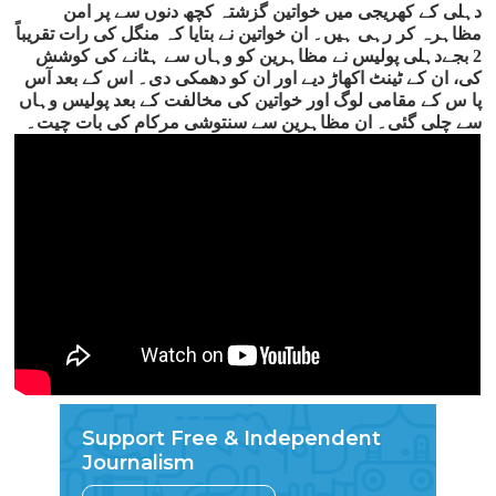
دہلی کے کھریجی میں خواتین گزشتہ کچھ دنوں سے پر امن
مظاہرہ کر رہی ہیں۔ ان خواتین نے بتایا کہ منگل کی رات تقریباً
2 بجےدہلی پولیس نے مظاہرین کو وہاں سے ہٹانے کی کوشش
کی، ان کے ٹینٹ اکھاڑ دیے اور ان کو دھمکی دی۔ اس کے بعد آس
پا س کے مقامی لوگ اور خواتین کی مخالفت کے بعد پولیس وہاں
سے چلی گئی۔ ان مظاہرین سے سنتوشی مرکام کی بات چیت۔
Support Free & Independent
Journalism