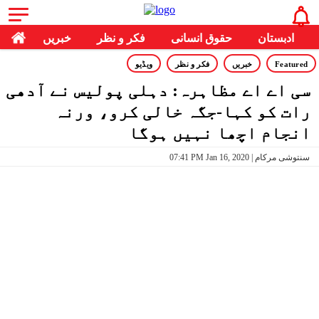
ادبستان
حقوق انسانی
فکر و نظر
خبریں
Featured
خبریں
فکر و نظر
ویڈیو
سی اے اے مظاہرہ: دہلی پولیس نے آدھی
رات کو کہا-جگہ خالی کرو، ورنہ
انجام اچھا نہیں ہوگا
07:41 PM Jan 16, 2020 | سنتوشی مرکام