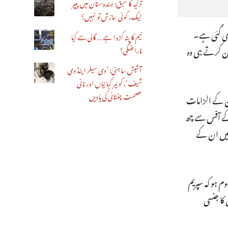
ترکیہ کا سبق: ہندوستان میں پیپر
لیک، کوئی سازش تو نہیں؟
دی گئی ہے۔
نیم کا پتہ کڑوا ہے … گالی سے کیا
ئن کرتے ہی وہ
ناراضگی؟
آشیش ساہنی: ’دی سیلر اینڈ دی
شیف‘، کوئیر کہانیاں اور نانی
عصمت چغتائی کی یادیں
ن کے الزامات
ے آفس سے چھ
 اپریل 2019 کو درج کرائی گئی شکایت میں ان کے
م ہو کہ سپریم
سٹس رنجن گگوئی نے اکتوبر 2018 میں ان کا جنسی