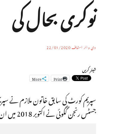
نوکری بحال کی
دی وائر اسٹاف
22/01/2020
شیئر کریں
More
Print
جسٹس رنجن گگوئی نے اکتوبر 2018 میں ان کا جنسی استحصال کیا تھا۔