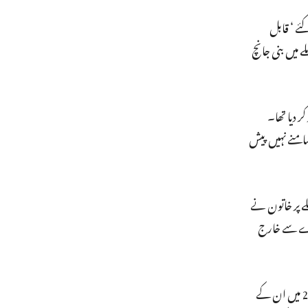
ئے ‘ قابل
میازہ بھگتنا پڑ رہا ہے۔ گزشتہ 26 اپریل کو اس معاملے میں بنی جانچ
 دیا تھا۔
امنے نہیں پیش
لے پر خاتون نے
سرے سے خارج
خاتون کا الزام تھا کہ ان کو نوکری سے نکالنے کے بعد دہلی پولیس میں تعینات ان کے شوہر اور دیور کو بھی معطل کر دیا گیا تھا۔ حالانکہ جون 2019 میں ان کے