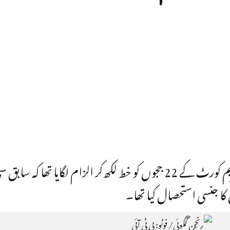
سپریم کورٹ کی سابق خاتون ملازم نے سپریم کورٹ کے 22 ججوں کو خط لکھ‌کر الزام لگایا تھا