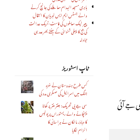
بابری مسجد انہدام معاملے کی جانچ کرنے
والے جسٹس ایم ایس لبرہان کا انتقال
پیپر لیک معاملوں کی فاسٹ-ٹریک عدالت
کی جج کا پہلی شنوائی کے ہفتے بھر بعد ہی
تبادلہ
ٹاپ اسٹوریز
کس طرح ہندوستان نے غزہ
جنگ میں اسرائیل کی عسکری مدد کی
 کہ سابق سی جے آئی
سی جے پی تحریک: جنتر منتر پر کھانا
پہنچانے والے ریستوراں پر پولیس
کا دباؤ، مالکان نے ہراسانی کا
الزام لگایا