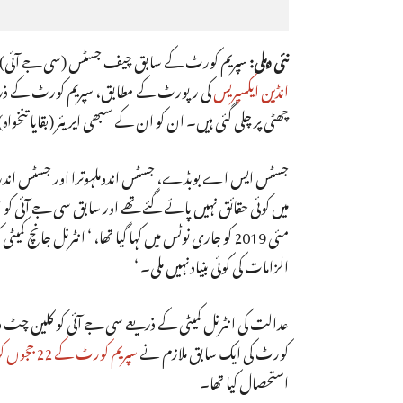
نئی دہلی:
سپریم کورٹ کے سابق چیف جسٹس (سی جے آئی) رنجن 
انڈین ایکسپریس
کی رپورٹ کے مطابق، سپریم کورٹ کے ذریعے 
چھٹی پر چلی گئی ہیں۔ ان کو ان کے سبھی ایریئر (بقایا تنخ
جسٹس ایس اے بوبڈے، جسٹس اندوملہوترا اور جسٹس اندرا 
میں کوئی حقائق نہیں پائے گئے تھے اور سابق سی جے آئی ک
الزامات کی کوئی بنیاد نہیں ملی۔ ‘
عدالت کی انٹرنل کمیٹی کے ذریعے سی جے آئی کو کلین چٹ دئ
کورٹ کی ایک سابق ملازم نے
سپریم کورٹ کے 22 ججوں کو خط
استحصال کیا تھا۔