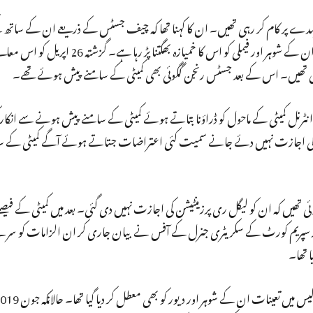
ہدے پر کام کر رہی تھیں۔ ان کا کہنا تھا کہ چیف جسٹس کے ذریعے ان کے ساتھ ک
اعتراض رویے ‘ کی مخالفت کرنے کے بعد سے ہی ان کو، ان کے شوہر اور فیملی کو اس کا خ
 ہوئی تھیں۔ اس کے بعد جسٹس رنجن گگوئی بھی کمیٹی کے سامنے پیش ہوئے تھے۔
نل کمیٹی کے ماحول کو ڈراؤنا بتاتے ہوئے کمیٹی کے سامنے پیش ہونے سے انکار کر
ی کی اجازت نہیں دئے جانے سمیت کئی اعتراضات جتاتے ہوئے آگے کمیٹی کے س
 ہوئی تھیں کہ ان کو لیگل ری پرزینٹیشن کی اجازت نہیں دی گئی۔ بعد میں کمیٹی کے فیص
بعد سپریم کورٹ کے سکریٹری جنرل کے آفس نے بیان جاری کر ان الزامات کو 
 تھا۔