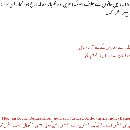
کر دیا تھا۔ وہیں، مارچ 2019 میں خاتون کے خلاف دھوکہ دھڑی اور مجرمانہ معاملہ درج ہوا تھا۔ ان پر 
پیسے لئے تھے۔
نے والے مظاہرین کے لیے آواز بلند کی
ؤ، مالکان نے ہراسانی کا الزام لگایا
JI Ranjan Gogoi
,
Delhi Police
,
Judiciary
,
Justice Bobde
,
Justice Indira Bane
نرجی
,
جسٹس اے کے پٹنایک
,
جسٹس بوبڑے
,
جسٹس رنجن گگوئی
,
جنسی استحصال
,
چیف جسٹس آف 