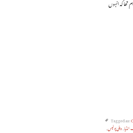
الزام تھا کہ انہوں
Tagged as:
C
انڈیا
,
دہلی پولیس
,