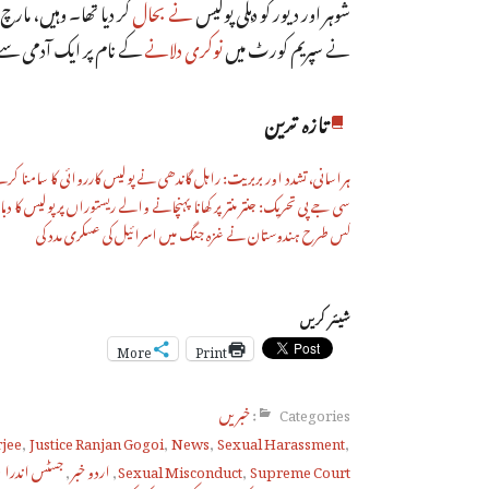
شوہر اور دیور کو دہلی پولیس
نے بحال
نے سپریم کورٹ میں
نوکری دلانے
کے نام پر ایک آدمی سے 
تازہ ترین
ہراسانی، تشدد اور بربریت: راہل گاندھی نے پولیس کارروائی کا سامنا کر
سی جے پی تحریک: جنتر منتر پر کھانا پہنچانے والے ریستوراں پر پولیس کا دبا
کس طرح ہندوستان نے غزہ جنگ میں اسرائیل کی عسکری مدد کی
شیئر کریں
More
Print
Categories:
خبریں
rjee
,
Justice Ranjan Gogoi
,
News
,
Sexual Harassment
,
Supreme Court
,
Sexual Misconduct
,
اردو خبر
,
جسٹس اندرا ب