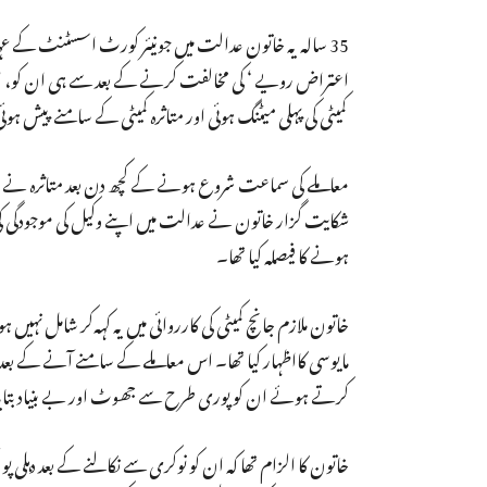
35 سالہ یہ خاتون عدالت میں جونیئر کورٹ اسسٹنٹ کے ع
کمیٹی کی پہلی میٹنگ ہوئی اور متاثرہ کمیٹی کے سامنے پیش
معاملے کی سماعت شروع ہونے کے کچھ دن بعد متاثرہ نے انٹر
شکایت گزار خاتون نے عدالت میں اپنے وکیل کی موجودگ
ہونے کا فیصلہ کیا تھا۔
خاتون ملازم جانچ کمیٹی کی کارروائی میں یہ کہہ‌کر شامل نہیں
مایوسی کااظہار کیا تھا۔ اس معاملے کے سامنے آنے کے 
کرتے ہوئے ان کو پوری طرح سے جھوٹ اور بے بنیاد بتایا