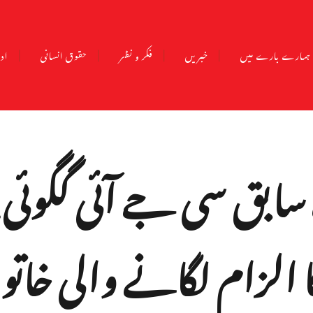
ہمارے بارے میں
خبریں
فکر و نظر
حقوق انسانی
ادب
ابق سی جے آئی گگوئی پ
الزام لگانے والی خاتو