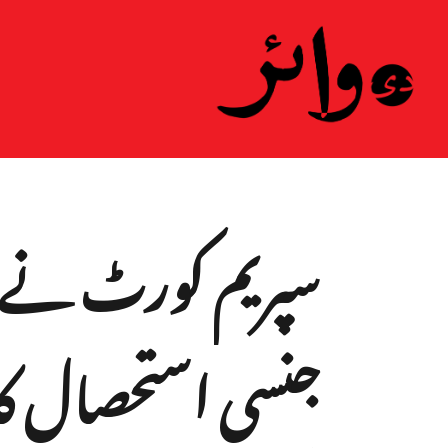
سپریم کورٹ نے س
جنسی استحصال کا 