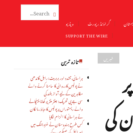

ستان
گراؤنڈ رپورٹ
ویڈیو
SUPPORT THE WIRE
خبریں
تازہ ترین
ر
ہراسانی، تشدد اور بربریت: راہل گاندھی
نے پولیس کارروائی کا سامنا کرنے والے
مظاہرین کے لیے آواز بلند کی
ن کی
سی جے پی تحریک: جنتر منتر پر کھانا پہنچانے
والے ریستوراں پر پولیس کا دباؤ، مالکان
نے ہراسانی کا الزام لگایا
کس طرح ہندوستان نے غزہ جنگ میں
اسرائیل کی عسکری مدد کی