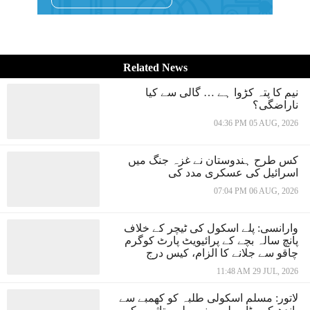
Related News
نیم کا پتہ کڑوا ہے … گالی سے کیا
ناراضگی؟
04:36 PM 05 AUG, 2026
کس طرح ہندوستان نے غزہ جنگ میں
اسرائیل کی عسکری مدد کی
07:04 PM 06 AUG, 2026
وارانسی: پلے اسکول کی ٹیچر کے خلاف
پانچ سالہ بچے کے پرائیویٹ پارٹ کوگرم
چاقو سے جلانے کا الزام، کیس درج
11:48 AM 29 JUL, 2026
لاتور: مسلم اسکولی طلبہ کو کھمبے سے