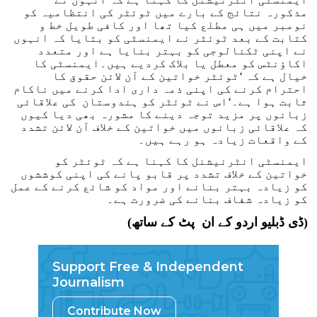
مذکورہ نتائج کے بارے میں ٹوئٹر کی انتظامیہ کو
نومبر میں ہی مطلع کیا تھا اور کافی طویل خط و
کتابت کے بعد ٹوئٹر نے ایمنسٹی کو بتایا کہ انہوں
نے اپنی ٹکنالوجی کو بہتر بنایا ہے اور متعدد
اکاؤنٹس کو معطل یا بلاک کردیے ہیں۔ایمنسٹی کا
خیال ہے کہ ‘ٹوئٹر خواتین کے آن لائن حقوق کا
احترام کرنے کی اپنی ذمہ داری ادا کرنے میں ناکام
ثابت ہوا ہے۔‘اس نے ٹوئٹر کو ہندوستان کی علاقائی
زبانوں پر مزید توجہ دینے کا مشورہ بھی دیا کیوں
کہ علاقائی زبانوں میں خواتین کے خلاف آن لائن تشدد
کے واقعات زیادہ ہو رہے ہیں۔
ایمنسٹی انٹرنیشنل کا کہنا ہے کہ ٹوئٹر کو
خواتین کے خلاف تشدد پر قابو پانے کی اپنی کوششوں
کو زیادہ بہتر بنانے اور مواد کو شائع کرنے کے عمل
کو زیادہ شفاف بنانے کی ضرورت ہے۔
(ڈی ڈبلیو اردو کے ان پٹ کے ساتھ)
Support Free & Independent
Journalism
Contribute Now