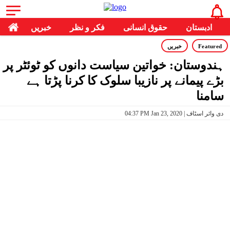
ادبستان
حقوق انسانی
فکر و نظر
خبریں
Featured
خبریں
ہندوستان: خواتین سیاست دانوں کو ٹوئٹر پر
بڑے پیمانے پر نازیبا سلوک کا کرنا پڑتا ہے
سامنا
04:37 PM Jan 23, 2020 | دی وائر اسٹاف