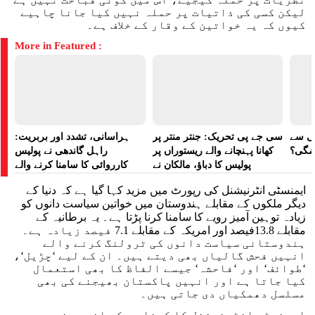
لیکن کسی کی ذاتیات پر حملہ نہیں کیا جانا چاہیے
کیوں کہ یہ خواتین کے وقار کے خلاف ہے۔
More in Featured :
لی سے
سی جے پی تحریک: جنتر منتر پر
ہراسانی، تشدد اور بربریت:
اضگی؟
کھانا پہنچانے والے ریستوراں پر
راہل گاندھی نے پولیس
پولیس کا دباؤ، مالکان نے
کارروائی کا سامنا کرنے والے
ہراسانی کا الزام لگایا
مظاہرین کے لیے آواز بلند کی
ایمنسٹی انٹرنیشنل کی رپورٹ میں مزید کہا گیا ہے کہ دنیا کے
دیگر ملکوں کے مقابلے ہندوستان میں خواتین سیاست دانوں کو
زیادہ توہین آمیز رویے کا سامنا کرنا پڑتا ہے۔ یہ برطانیہ کے
مقابلے 13.8فیصد اور امریکہ کے مقابلے 7.1 فیصد زیادہ ہے۔
ہندوستانی سیاست دانوں کی ٹرولنگ کرنے والے
انہیں فحش گالیاں بھی دیتے ہیں۔ ان کے لیے ‘چڑیل‘،
‘طوائف‘ اور ‘فاحشہ‘ جیسے الفاظ کا بھی استعمال
کیا جاتا ہے اور انہیں پاکستان بھیجنے کی بھی
مسلسل دھمکیاں دی جاتی ہیں۔
ایمنسٹی انٹرنیشنل کا کہنا ہے کہ انہوں نے