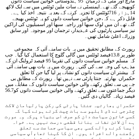
مارچ اور مئی کے درمیان 95 ہندوستانی خواتین سیاست دانوں
کوبھیجے گئے تھے۔ایمنسٹی نے سات ملین ٹوئٹس میں سے ایک لاکھ
14ہزار 716ٹوئٹس کا تجزیہ کرنے کے بعد یہ نتیجہ اخذ کیا ہے۔
قابل ذکر ہے کہ،جن خواتین سیاست دانوں کو یہ ٹوئٹس بھیجے
گئے تھے ان میں لوک سبھا اور راجیہ سبھا اور اسمبلیوں کی اراکین
نیز سیاسی پارٹیوں کی عہدیدار، ترجمان اور موجودہ اور سابق
وزرائے اعلیٰ شامل تھیں۔
رپورٹ کے مطابق تحقیق میں یہ بات سامنے آئی کہ مجموعی
طور پر 13.8فیصد ٹوئٹس میں گالی گلوچ کا استعمال کیا گیا۔ جب
کہ مسلم خواتین سیاست دانوں کی تقریباً 95 فیصد ٹرولنگ ان کے
مذہب کی وجہ سے کی گئی۔ رپورٹ میں یہ بات بھی سامنے آئی
کہ بیشتر ان سیاست دانوں کو نشانے پر لیا گیا جن کا تعلق
حکمراں بھارتیہ جنتا پارٹی سے نہیں تھا۔ رپورٹ کے مطابق بی
جے پی سے تعلق رکھنے والی خواتین سیاست دانوں کے مقابلے میں
دیگر جماعتوں سے تعلق رکھنے والی خواتین سیاست دانوں کو56.7
فیصد زیادہ گالیاں دی گئیں۔
حکمراں بھارتیہ جنتا پارٹی کی رکن پارلیامان لاکٹ
چٹرجی نے ڈی ڈبلیو سے بات چیت کرتے ہوئے کہا کہ
کسی خاتون سیاست دان کو صرف اس بنیاد پرکہ وہ عورت
ہے آن لائن نشانہ بنانا قطعی درست نہیں ہے۔ خواہ
ایسا کرنے والے کسی بھی سیاسی جماعت سے تعلق
رکھنے والے افراد ہوں۔ ان کا کہنا تھا،آپ سیاسی
نظریات پر حملہ کیجیے، اس میں کوئی قباحت نہیں ہے