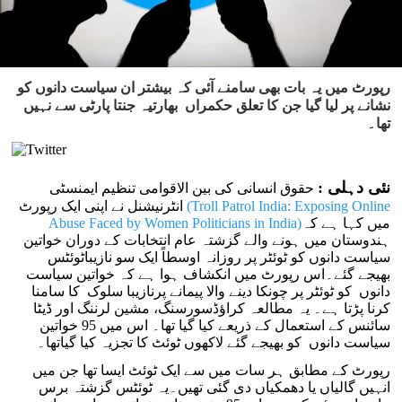
رپورٹ میں یہ بات بھی سامنے آئی کہ بیشتر ان سیاست دانوں کو
نشانے پر لیا گیا جن کا تعلق حکمراں بھارتیہ جنتا پارٹی سے نہیں
تھا۔
نئی دہلی :
حقوق انسانی کی بین الاقوامی تنظیم ایمنسٹی
(Troll Patrol India: Exposing Online
انٹرنیشنل نے اپنی ایک رپورٹ
میں کہا ہے کہ
Abuse Faced by Women Politicians in India)
ہندوستان میں ہونے والے گزشتہ عام انتخابات کے دوران خواتین
سیاست دانوں کو ٹوئٹر پر روزانہ اوسطاً ایک سو نازیباٹوئٹس
بھیجے گئے۔اس رپورٹ میں انکشاف ہوا ہے کہ خواتین سیاست
دانوں کو ٹوئٹر پر چونکا دینے والا پیمانے پرنازیبا سلوک کا سامنا
کرنا پڑتا ہے۔ یہ مطالعہ کراؤڈسورسنگ، مشین لرننگ اور ڈیٹا
سائنس کے استعمال کے ذریعے کیا گیا تھا۔ اس میں 95 خواتین
سیاست دانوں کو بھیجے گئے لاکھوں ٹوئٹ کا تجزیہ کیا گیاتھا۔
رپورٹ کے مطابق ہر سات میں سے ایک ٹوئٹ ایسا تھا جن میں
انہیں گالیاں یا دھمکیاں دی گئی تھیں۔یہ ٹوئٹس گزشتہ برس