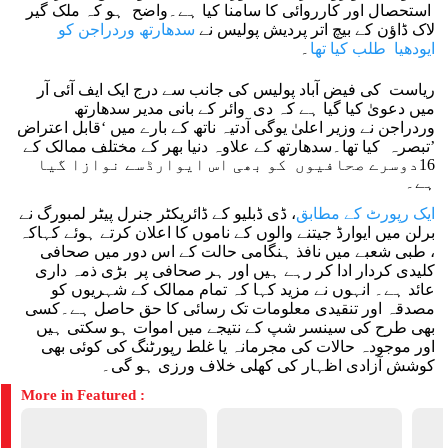
استحصال اور کارروائی کا سامنا کیا ہے۔واضح ہو کہ ملک گیر
لاک ڈاؤن کے بیچ اتر پردیش پولیس نے
سدھارتھ وردراجن کو
ایودھیا طلب کیا تھا
۔
ریاست کی فیض آباد پولیس کی جانب سے درج ایک ایف آئی آر
میں دعویٰ کیا گیا ہے کہ دی وائر کے بانی مدیر سدھارتھ
وردراجن نے وزیر اعلیٰ یوگی آدتیہ ناتھ کے بارے میں ‘قابل اعتراض
’تبصرہ کیا تھا۔سدھارتھ کے علاوہ دنیا بھر کے مختلف ممالک کے
16دوسرے صحافیوں کو بھی اس ایوارڈسے نوازا گیا
ہے۔
ایک رپورٹ کے مطابق
، ڈی ڈبلیو کے ڈائریکٹر جنرل پیٹر لمبورگ نے
برلن میں ایوارڈ جیتنے والوں کے ناموں کا اعلان کرتے ہوئے کہاکہ
، طبی شعبے میں نافذ ہنگامی حالت کے اس دور میں صحافی
کلیدی کردار ادا کر رہے ہیں اور ہر صحافی پر بڑی ذمہ داری
عائد ہے۔ انہوں نے مزید کہا کہ تمام ممالک کے شہریوں کو
مصدقہ اور تنقیدی معلومات تک رسائی کا حق حاصل ہے۔کسی
بھی طرح کی سینسر شپ کے نتیجے میں اموات ہو سکتی ہیں
اور موجودہ حالات کی مجرمانہ یا غلط رپورٹنگ کی کوئی بھی
کوشش آزادی اظہار کی کھلی خلاف ورزی ہو گی۔
More in Featured :