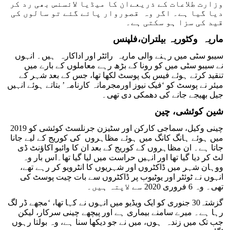
وزارت طلاعات کے ذریعےان کا میڈیا لائسنس بھی رد کر
دیا گیا ہے۔ اگر وہ قصوروار پائے گئے تو سالوں کی
قید کی سزا ہو سکتی ہے۔
ماریہ وکٹوریہ بیلتران،فلپنس
سیبو سٹی میں رہنے والی ماریہ رائٹر اور اداکارہ ہیں۔ انہوں
نے سیبو سٹی میں کو رونا کے بڑھ رہے معاملوں کے بارے میں
تنقید کرتے ہوئے فیس بک پوسٹ لکھا تھا، جس کے بعد شہر کے
میئر نے پوسٹ کو ‘فیک نیوز اورمجرمانہ کارنامہ’ بتاتے ہوئے انہیں
جیل بھیجے جانے کی دھمکی دی تھی۔
شین کوئشی، چین
چینی وکیل، سماجی کارکن اور سٹیزن جرنلسٹ کوئشی کو 2019
میں ہوئے ہانگ کانگ میں ہوئے مظاہروں کی کوریج کے لیے جانا
جاتا ہے۔ ان مظاہروں کے کوریج کے بعد ان کا وائبو اکاؤنٹ ڈی
لٹ کر دیا گیا تھا اور انہیں حراست میں لیا گیا تھا۔اس بار وہ
ووہان شہر میں ڈاکٹروں اور شہریوں کا انٹرویو کر رہے تھے،
انہوں نے ٹوئٹر اور یوٹیوب پر ڈاکٹروں سے بات چیت پوسٹ کی
تھی۔ وہ 6 فروری 2020 سے لاپتہ ہیں۔
گزشتہ30 جنوری کو ایک ویڈیو میں انہوں نے کہا تھا، ‘مجھے ڈر لگ
رہا ہے۔ میرے سامنے بیماری ہے اور پیچھے چینی سرکار، لیکن
جب تک میں زندہ ہوں، میں نے جو دیکھا سنا ہے، وہ بولتا رہوں