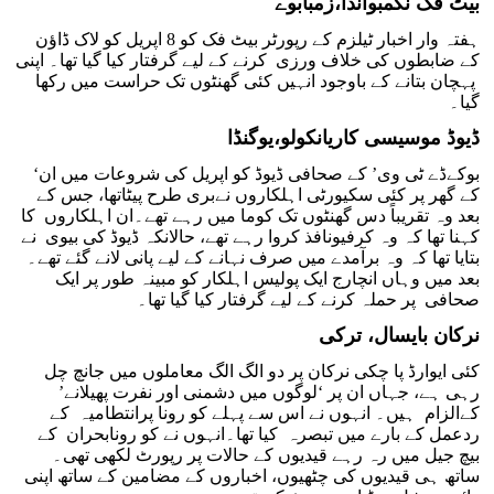
بیٹ فک نگمبوانڈا،زمبابوے
ہفتہ وار اخبار ٹیلزم کے رپورٹر بیٹ فک کو 8 اپریل کو لاک ڈاؤن
کے ضابطوں کی خلاف ورزی کرنے کے لیے گرفتار کیا گیا تھا۔ اپنی
پہچان بتانے کے باوجود انہیں کئی گھنٹوں تک حراست میں رکھا
گیا۔
ڈیوڈ موسیسی کاریانکولو،یوگنڈا
‘بوکےڈے ٹی وی’ کے صحافی ڈیوڈ کو اپریل کی شروعات میں ان
کے گھر پر کئی سکیورٹی اہلکاروں نےبری طرح پیٹاتھا، جس کے
بعد وہ تقریباً دس گھنٹوں تک کوما میں رہے تھے۔ان اہلکاروں کا
کہنا تھا کہ وہ کرفیونافذ کروا رہے تھے، حالانکہ ڈیوڈ کی بیوی نے
بتایا تھا کہ وہ برآمدے میں صرف نہانے کے لیے پانی لانے گئے تھے۔
بعد میں وہاں انچارج ایک پولیس اہلکار کو مبینہ طور پر ایک
صحافی پر حملہ کرنے کے لیے گرفتار کیا گیا تھا۔
نرکان بایسال، ترکی
کئی ایوارڈ پا چکی نرکان پر دو الگ الگ معاملوں میں جانچ چل
رہی ہے، جہاں ان پر ‘لوگوں میں دشمنی اور نفرت پھیلانے’
کےالزام ہیں۔ انہوں نے اس سے پہلے کو رونا پرانتطامیہ کے
ردعمل کے بارے میں تبصرہ کیا تھا۔انہوں نے کو رونابحران کے
بیچ جیل میں رہ رہے قیدیوں کے حالات پر رپورٹ لکھی تھی۔
ساتھ ہی قیدیوں کی چٹھیوں، اخباروں کے مضامین کے ساتھ اپنی