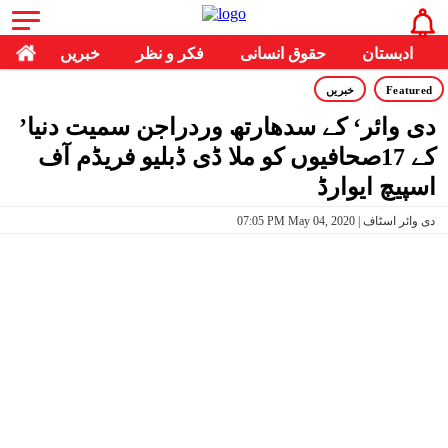
ادبستان
حقوق انسانی
فکر و نظر
خبریں
Featured
خبریں
’دی وائر‘ کے سدھارتھ وردراجن سمیت دنیا
کے 17صحافیوں کو ملا ڈی ڈبلیو فریڈم آف
اسپیچ ایوارڈ
07:05 PM May 04, 2020 | دی وائر اسٹاف