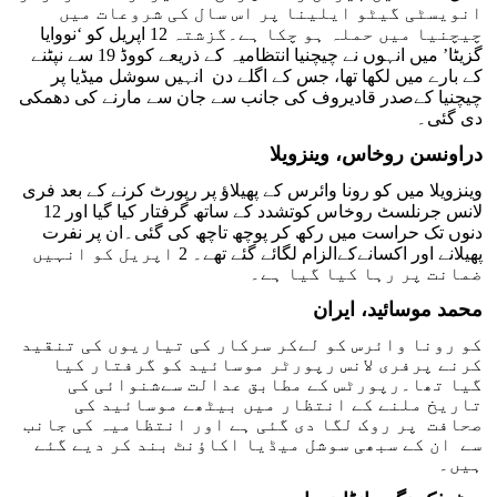
انویسٹی گیٹو ایلینا پر اس سال کی شروعات میں
چیچنیا میں حملہ ہو چکا ہے۔گزشتہ 12 اپریل کو ‘نووایا
گزیٹا’ میں انہوں نے چیچنیا انتظامیہ کے ذریعے کووڈ 19 سے نپٹنے
کے بارے میں لکھا تھا، جس کے اگلے دن انہیں سوشل میڈیا پر
چیچنیا کےصدر قادیروف کی جانب سے جان سے مارنے کی دھمکی
دی گئی۔
دراونسن روخاس، وینزویلا
وینزویلا میں کو رونا وائرس کے پھیلاؤ پر رپورٹ کرنے کے بعد فری
لانس جرنلسٹ روخاس کوتشدد کے ساتھ گرفتار کیا گیا اور 12
دنوں تک حراست میں رکھ کر پوچھ تاچھ کی گئی۔ان پر نفرت
پھیلانے اور اکسانےکےالزام لگائے گئے تھے۔ 2 اپریل کو انہیں
ضمانت پر رہا کیا گیا ہے۔
محمد موسائید، ایران
کو رونا وائرس کو لےکر سرکار کی تیاریوں کی تنقید
کرنے پرفری لانس رپورٹر موسائید کو گرفتار کیا
گیا تھا۔رپورٹس کے مطابق عدالت سےشنوائی کی
تاریخ ملنے کے انتظار میں بیٹھے موسائید کی
صحافت پر روک لگا دی گئی ہے اور انتظامیہ کی جانب
سے ان کے سبھی سوشل میڈیا اکاؤنٹ بند کر دیے گئے
ہیں۔