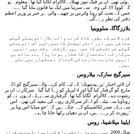
ہوئی تھی۔ان پر فیک نیوز پھیلانے کاالزام لگایا گیا تھا۔معلوم ہو
کہ کووڈ 19 کی وجہ سے سربیا میں ایک نیا قانون بنایا گیا ہے،
جس کے تحت کو رونا وائرس پر چھپنے والی ہر خبر پر وزیر اعظم
دفتر کی نظر رہےگی۔
بلاززگاگا، سلووینیا
فری لانس کے بطور کام کرنے والے بلاز انویسٹی گیٹو
صحافی ہیں اور انٹرنیشنل کانسورٹیم آف انویسٹی
گیٹو جرنلسٹس کا حصہ ہیں۔گزشتہ وقت میں انہیں
سرکار کے استحصال کا شکار ہونا پڑا ہے، ساتھ ہی
انہیں جان سے مارنے کی گمنام دھمکیاں بھی ملی
ہیں۔
سیرگیج سازک، بیلاروس
آن لائن اخبار ‘یزہیدنیونک’ کے لیے کام کرنے والے سیرگیج کو 25
مارچ کو گرفتار کیا گیا اور 4 اپریل کو رہا کیا گیا۔ سرکار نے ان پر
رشوت دینے کاالزام لگایا گیا تھا۔گرفتاری سے پہلے انہوں نے کو
روناوبا سے نپٹنے کو لےکر سرکاری رویے کی تنقید کی تھی۔ اس
سے پہلے صدر لکاشینکو کہہ چکے ہیں کہ ‘جو میڈیا اس وبا پر
رپورٹ کر رہے ہیں، ان پر دھیان رکھا جانا چاہیے۔’
ایلینا میلاشینا، روس
سال 2009 میں ہیومن رائٹس واچ کے ایوارڈ سے سرفراز