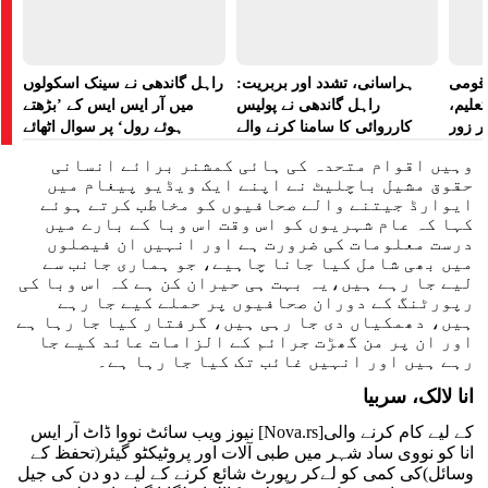
ے قومی
ہراسانی، تشدد اور بربریت:
راہل گاندھی نے سینک اسکولوں
تعلیم،
راہل گاندھی نے پولیس
میں آر ایس ایس کے ’بڑھتے
ر زور
کارروائی کا سامنا کرنے والے
ہوئے رول‘ پر سوال اٹھائے
مظاہرین کے لیے آواز بلند کی
وہیں اقوام متحدہ کی ہائی کمشنر برائے انسانی
حقوق مشیل باچلیٹ نے اپنے ایک ویڈیو پیغام میں
ایوارڈ جیتنے والے صحافیوں کو مخاطب کرتے ہوئے
کہا کہ عام شہریوں کو اس وقت اس وبا کے بارے میں
درست معلومات کی ضرورت ہے اور انہیں ان فیصلوں
میں بھی شامل کیا جانا چاہیے، جو ہماری جانب سے
لیے جا رہے ہیں،یہ بہت ہی حیران کن ہے کہ اس وبا کی
رپورٹنگ کے دوران صحافیوں پر حملے کیے جا رہے
ہیں، دھمکیاں دی جا رہی ہیں، گرفتار کیا جا رہا ہے
اور ان پر من گھڑت جرائم کے الزامات عائد کیے جا
رہے ہیں اور انہیں غائب تک کیا جا رہا ہے۔
انا لالک، سربیا
نیوز ویب سائٹ نووا ڈاٹ آر ایس [Nova.rs]کے لیے کام کرنے والی
انا کو نووی ساد شہر میں طبی آلات اور پروٹیکٹو گیئر(تحفظ کے
وسائل)کی کمی کو لےکر رپورٹ شائع کرنے کے لیے دو دن کی جیل