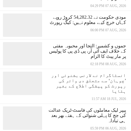
04:29 PM 07 AUG, 2026
مودی حکومت نے 54,282.32 کروڑ روپے
کہاں خرچ کیے، معلوم نہیں: کیگ رپورٹ
06:00 PM 07 AUG, 2026
جموں و کشمیر: التجا اور محبوبہ مفتی
کے خلاف ایف آئی آر، پی ڈی پی کا پولیس
پر مار پیٹ کا الزام
02:18 PM 08 AUG, 2026
انسٹاگرام نے لارنس بشنوئی اور
’چوہان‘ سے متعلق دی وائر کی
رپورٹ کو پیشگی اطلاع کے بغیر
ہٹایا
11:57 AM 18 JUL, 2026
پیپر لیک معاملوں کی فاسٹ-ٹریک عدالت
کی جج کا پہلی شنوائی کے ہفتے بھر بعد
ہی تبادلہ
05:59 PM 06 AUG, 2026