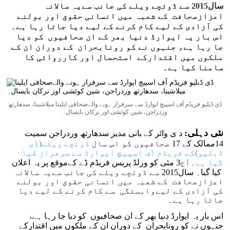
سال2015 سے ڈوئچے ویلے کی جانب سےیہ سالانہ
اعزازصحافت کے شعبہ میں انسانی حقوق اور بولنے
کی آزادی کے لیے کام کرنے کے لیے دیا جاتا رہا ہے۔
اس بار یہ ایوارڈ دنیا بھر کے ان صحافیوں کو دیا
جا رہا ہے، جنہوں نے کو رونابحران کے دوران ان کے
ملکوں میں اقتدارکے استحصال اور کارروائی کا
سامنا کیا ہے۔
ڈی ڈبلیو فریڈم آف اسپیچ ایوارڈ سے سرفراز ہونے والےصحافی ایلینا میلاشینا، سدھارتھ
وردراجن، شین کوئشی اور نرکان بایسال۔
نئی دہلی:
د ی وائر کے بانی مدیر سدھارتھ وردراجن سمیت
14ممالک کے 17 صحافیوں کو اس سال
ڈوئچے ویلے(ڈی
ڈبلیو)کے فریڈم آف اسپیچ ایوارڈ سے سرفراز کیا
گیا ہے
۔آج3 مئی کو ورلڈ پریس فریڈم ڈے کےموقع پر یہ اعلان
کیا گیا۔ سال2015 سے ڈوئچے ویلے کی جانب سےیہ سالانہ
اعزازصحافت کے شعبہ میں انسانی حقوق اور بولنے
کی آزادی کے لیےوابستگی سے کام کرنے کے لیے دیا
جاتا رہا ہے۔
اس بار یہ ایوارڈ دنیا بھر کے ان صحافیوں کو دیا جا رہا ہے،
جنہوں نے کو رونابحران کے دوران ان کے ملکوں میں اقتدارکے