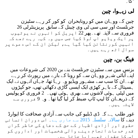
گا۔’
لی زیہوا، چین
چین کے ووہان میں کو رونابحران کو کور کر رہے سٹیزن
جرنلسٹ اور سی سی ٹی وی چینل کے سابق پریزینٹرلی 26
فروری سے لاپتہ تھے۔پھر 22 اپریل کو انہوں نے یوٹیوب
پر ایک ویڈیو اپ لوڈ کیا جس میں وہ کہہ رہے تھے کہ
انہیں کورنٹائن کیا گیا ہے، لیکن ان کے اس دعوے پر
سوال اٹھ رہے ہیں۔
فینگ بن، چین
بزنس مین سے سٹیزن جرنلسٹ بنے بن 2020 کی شروعات میں
اپنے آبائی شہر ووہان سے کو رونا کے بارے میں رپورٹ کر رہے
تھے۔ان کا سب سے مشہور ویڈیو وہ رہا تھا، جہاں انہوں نے ایک
ہسپتال کے باہر کھڑی ایک ایسی گاڑی دکھائی تھی، جو کپڑوں
میں لپٹی ہوئی لاشوں سے بھری ہوئی تھی۔ 2 فروری کو پولیس
کے ذریعےان کا لیپ ٹاپ ضبط کر لیا گیا تھا۔ وہ 9 فروری سے
لاپتہ ہیں۔
غور طلب ہے کہ ڈی ڈبلیو کی جانب سے آزادیِ صحافت کا ایوارڈ
دینے کا
سالانہ سلسلہ 2015 سے جاری ہے
۔ اس دوران انسانی
حقوق اور آزادیِ اظہار کے حق کے دفاع کی خاطر گراں
قدر خدمات انجام دینے والی شخصیات اور اداروں کو
اس کا حقدار ٹھہرایا جاتا ہے۔