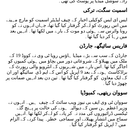
رائے سوشل میڈیا پر پوسٹ کی تھی۔
اسمیت سگت، ترکی
ایس ای ایس کوکیلی اخبار کے چیف ایڈیٹر اسمیت کو مارچ مہینے
میں اس رپورٹ کو لےکر گرفتار کیا گیا تھا، جہاں انہوں نے کو
رونا وائرس سے ہوئی دو موت کے بارے میں لکھا تھا۔ انہیں بعد
میں رہا کر دیا گیا تھا۔
فاریس سائیگھ، جارڈن
جارڈن کے سب سے بڑے میڈیا ہاؤس رویا ٹی وی نے کووڈ 19 کے
ملک میں پھیلاؤ کے شروعاتی دور میں بچاؤ میں ہوئی کمیوں کو
اجاگر کیا تھا۔اس بارے میں شہریوں کے انٹرویو والی رپورٹ کے
براڈکاسٹ ہونے کے بعد 9 اپریل کو اس کے ایم ڈی سائیگھ اور ان
کے ایک معاون کو گرفتار کیا گیا تھا۔ تین دن بعد انہیں ضمانت پر
چھوڑ دیا گیا۔
سووان ریتھی، کمبوڈیا
سووان ٹی وی ایف بی نیوز ویب سائٹ کے چیف ہیں۔ انہوں نے
وزیر اعظم ہن سین کے دیوالیہ ہونے کی حالت پر پہنچ گئے
ٹیکسی ڈرائیوروں کی مدد نہ کر پانے کو لےکر لکھا تھا۔انہیں
سماج میں انتشار پھیلانے اور سماجی خطرہ پیدا کرنے کے الزام
میں 7 اپریل کو گرفتار کیا گیا۔