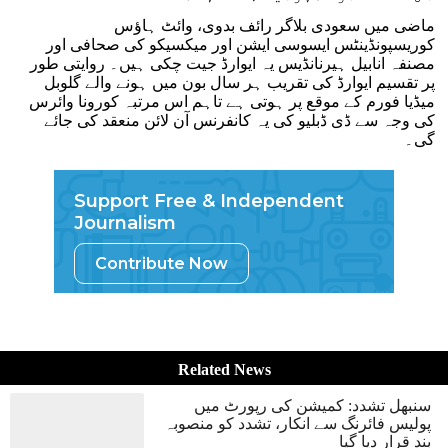
ماضی میں سعودی بلاگر رائف بدوی، وائٹ ہاؤس
کوریسپونڈینٹس ایسوسی ایشن اور میکسیکو کی صحافی اور
مصنفہ انابیل ہیرنانڈیس یہ ایوارڈ جیت چکی ہیں۔ روایتی طور
پر تقسیم ایوارڈ کی تقریب ہر سال بون میں ہونے والے گلوبل
میڈیا فورم کے موقع پر ہوتی ہے تاہم اس مرتبہ کورونا وائرس
کی وجہ سے ڈی ڈبلیو کی یہ کانفرنس آن لائن منعقد کی جائے
گی۔
Support Free & Independent
Journalism
Contribute Now
Related News
سنبھل تشدد: کمیشن کی رپورٹ میں
پولیس فائرنگ سے انکار، تشدد کو منصوبہ
بند قرار دیا گیا