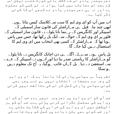
دھرمیندر یادو اس کے خلاف ہائی کورٹ گئے، لیکن اس
کے بعد اس معاملے میں کیا ہوا، نہ تو کسی کو معلوم
ہے اور نہ ہی دھرمیندر یادو نے کبھی اس کا کوئی
ذکر کیا ہے۔
اب میں آپ کو ای وی ایم کا سب سےکلاسک کیس بتاتا ہوں۔
ابھی چند ماہ قبل ہی مہاراشٹر کی قانون ساز اسمبلی کے
اسپیکر اور کانگریس کے رہنما نانا پٹولے نے قانون ساز اسمبلی کے
فلور پر ای وی ایم کے حوالے سے ایک بل رکھا تھا، جس میں پاس
ہونا تھا کہ مہاراشٹر کے کسی بھی انتخاب میں ای وی ایم کا
استعمال نہیں کیا جائے گا۔
بل پاس ہونے سےپہلے اگلے ہی دن اچانک کانگریس نے نانا پٹولے
کو مہاراشٹر کا ریاستی صدر بنا دیا اور انہوں نے اسپیکر کے عہدے
سے استعفیٰ دے دیا۔ بل کہاں غائب ہوگیا، یہ آج تک معلوم نہیں
ہو سکا۔
تقریباً ہر سیاسی پارٹی کا ماننا ہے کہ ای وی ایم
کی وجہ سے منصفانہ انتخاب نہیں ہو تے، پھر بھی
کوئی سیاسی پارٹی کھل کر اس کی مخالفت نہیں کرتی
ہے۔
جب آپ کو ای وی ایم پر بھروسہ نہیں ہے، جب آپ کو ای
وی ایم کی مسلسل نگرانی کرنی پڑتی ہے، جب آپ کو ہر
الیکشن میں ای وی ایم کی خرابی کی شکایت ملتی ہے
اور جب کوئی بھی بٹن دبانے پر کمل کو ووٹ جانے کی