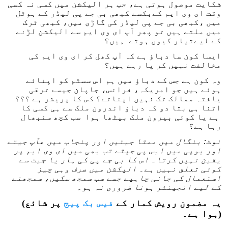
شکایت موصول ہوتی ہے، جب ہر الیکشن میں کسی نہ کسی
وقت ای وی ایم کےبکسے کبھی بی جے پی لیڈر کے ہوٹل
میں ،کبھی بی جے پی لیڈر کی گاڑی میں، کبھی ٹرک
میں ملتے ہیں تو پھر آپ ای وی ایم سے الیکشن لڑنے
کے لیےتیار کیوں ہوتے ہیں؟
ایسا کون سا دباؤ ہے کہ آپ کھل کر ای وی ایم کی
مخالفت نہیں کر پا رہے ہیں؟
وہ کون ہے جس کے دباؤ میں ہم اس سسٹم کو اپنائے
ہوئے ہیں جو امریکہ، فرانس، جاپان جیسے ترقی
یافتہ ممالک تک نہیں اپناتے؟ کس کا پریشر ہے ؟؟؟
اتنا ہی بتا دو کہ دباؤ اندرون ملک سے ہی کسی کا
ہے یا کوئی بیرون ملک بیٹھا ہوا سب کچھ سنبھال
رہا ہے؟
نوٹ: بنگال میں ممتا جیتیں اور پنجاب میں عآپ جیتے
اور یوپی میں ایس پی جیتے تب بھی میں ای وی ایم پر
یقین نہیں کرتا۔ اس کا بی جے پی کی ہار یا جیت سے
کوئی تعلق نہیں ہے۔ الیکشن میں صرف وہی چیز
استعمال کی جانی چاہیے جسے سب سمجھ سکیں، سمجھنے
کے لیے انجینئر ہونا ضروری نہ ہو۔
(یہ مضمون رویش کمار کے
فیس بک پیج
پر شائع
ہوا ہے۔)