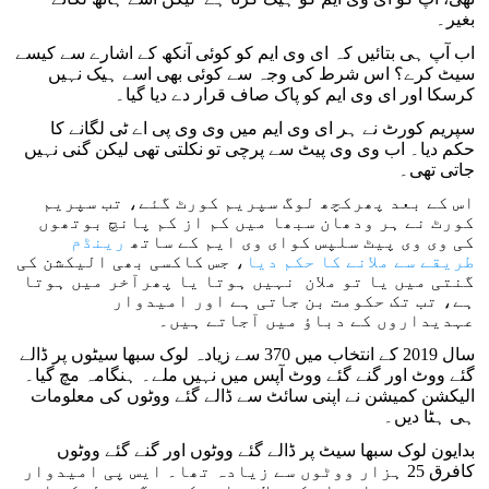
بغیر۔
اب آپ ہی بتائیں کہ ای وی ایم کو کوئی آنکھ کے اشارے سے کیسے
سیٹ کرے؟ اس شرط کی وجہ سے کوئی بھی اسے ہیک نہیں
کرسکا اور ای وی ایم کو پاک صاف قرار دے دیا گیا۔
سپریم کورٹ نے ہر ای وی ایم میں وی وی پی اے ٹی لگانے کا
حکم دیا۔ اب وی وی پیٹ سے پرچی تو نکلتی تھی لیکن گنی نہیں
جاتی تھی۔
اس کے بعد پھرکچھ لوگ سپریم کورٹ گئے، تب سپریم
کورٹ نے ہر ودھان سبھا میں کم از کم پانچ بوتھوں
کی وی وی پیٹ سلپس کوای وی ایم کے ساتھ
رینڈم
طریقے سے ملانے کا حکم دیا
، جس کاکسی بھی الیکشن کی
گنتی میں یا تو ملان نہیں ہوتا یا پھرآخر میں ہوتا
ہے، تب تک حکومت بن جاتی ہے اور امیدوار
عہدیداروں کے دباؤ میں آجاتے ہیں۔
سال 2019 کے انتخاب میں 370 سے زیادہ لوک سبھا سیٹوں پر ڈالے
گئے ووٹ اور گنے گئے ووٹ آپس میں نہیں ملے۔ ہنگامہ مچ گیا۔
الیکشن کمیشن نے اپنی سائٹ سے ڈالے گئے ووٹوں کی معلومات
ہی ہٹا دیں۔
بدایون لوک سبھا سیٹ پر ڈالے گئے ووٹوں اور گنے گئے ووٹوں
کافرق 25 ہزار ووٹوں سے زیادہ تھا۔ ایس پی امیدوار