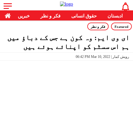
ادبستان
حقوق انسانی
فکر و نظر
خبریں
Featured
فکر و نظر
ای وی ایم: وہ کون ہے جس کے دباؤ میں
ہم اس سسٹم کو اپنائے ہوئے ہیں
06:42 PM Mar 10, 2022 | رویش کمار