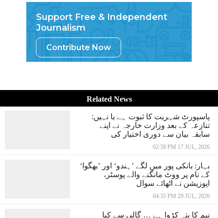
Support Free & Independent
Journalism
Contribute Now
Related News
پاسپورٹ شہریت کا ثبوت ہے یا نہیں:
تنازعہ کے بعد وزارت خارجہ نے اپنے
سابقہ بیان سے دوری اختیار کی
02:58 PM 17 JUL, 2026
بہار: بانکی پور میں لگے ’ہندو‘ اور ’بھگوا‘
کے نام پر ووٹ مانگنے والے پوسٹر،
اپوزیشن نے اٹھائے سوال
04:35 PM 29 JUL, 2026
نیم کا پتہ کڑوا ہے … گالی سے کیا