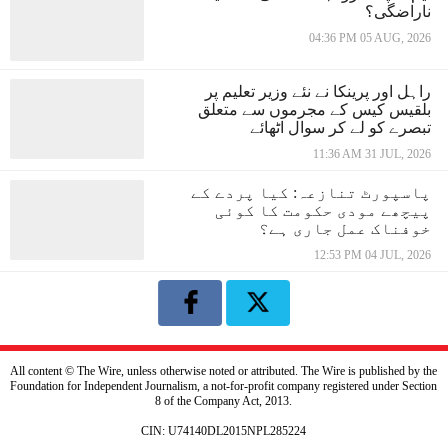
ناراضگی؟
04:36 PM 05 AUG, 2026
راہل اور پرینکا نے نئے وزیر تعلیم پر
بلقیس کیس کے مجرموں سے متعلق
تبصرے کو لے کر سوال اٹھائے
11:36 AM 31 JUL, 2026
پاسپورٹ تنازعہ: کیا پردے کے
پیچھے مودی حکومت کا کوئی
خوفناک عمل جاری ہے؟
12:53 PM 04 JUL, 2026
All content © The Wire, unless otherwise noted or attributed. The Wire is published by the
Foundation for Independent Journalism, a not-for-profit company registered under Section
8 of the Company Act, 2013.
CIN: U74140DL2015NPL285224