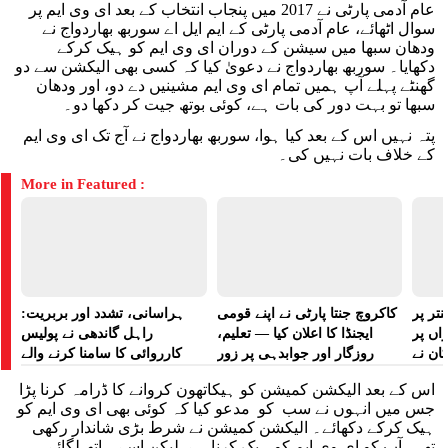
عام آدمی پارٹی نے 2017 میں پنجاب انتخاب کے بعد ای وی ایم پر
سوال اٹھائے، عام آدمی پارٹی کے ایم ایل اے سوربھ بھاردواج نے
ودھان سبھا میں سیشن کے دوران ای وی ایم کو ہیک کرکے
دکھایا۔ سوربھ بھاردواج نے دعویٰ کیا کہ کسی بھی الیکشن سے دو
گھنٹے پہلے آپ ہمیں تمام ای وی ایم مشینیں دے دو، اور ودھان
سبھا تو بہت دور کی بات ہے، کوئی بوتھ جیت کر دکھا دو۔
پتہ نہیں اس کے بعد کیا ہوا، سوربھ بھاردواج نے آج تک ای وی ایم
کے خلاف بات نہیں کی۔
More in Featured :
تر پر
کاکروچ جنتا پارٹی نے اپنے قومی
ہراسانی، تشدد اور بربریت:
راں پر
ایجنڈا کا اعلان کیا — تعلیم،
راہل گاندھی نے پولیس
کان نے
روزگار اور جوابدہی پر زور
کارروائی کا سامنا کرنے والے
 لگایا
مظاہرین کے لیے آواز بلند کی
اس کے بعد الیکشن کمیشن کو ہیکاتھون کروانے کا ڈرامہ کرنا پڑا
جس میں انہوں نے سب کو مدعو کیا کہ کوئی بھی ای وی ایم کو
ہیک کرکے دکھائے۔ الیکشن کمیشن نے شرط بڑی شاندار رکھی
تھی، آپ کو ای وی ایم کو ہیک کرنا ہے لیکن اسے ہاتھ لگائے