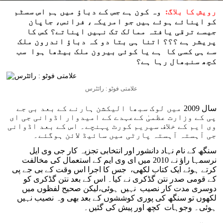
رویش کا بلاگ:
وہ کون ہے جس کے دباؤ میں ہم اس سسٹم
کو اپنائے ہوئے ہیں جو امریکہ، فرانس، جاپان
جیسے ترقی یافتہ ممالک تک نہیں اپناتے؟ کس کا
پریشر ہے ؟؟؟ اتنا ہی بتا دو کہ دباؤ اندرون ملک
سے ہی کسی کا ہے یا کوئی بیرون ملک بیٹھا ہوا سب
کچھ سنبھال رہا ہے؟
علامتی فوٹو : رائٹرس
سال 2009 میں لوک سبھا الیکشن ہارنے کے بعد بی جے
پی کے وزارت عظمیٰ کےعہدے کے امیدوار اڈوانی جی ای
وی ایم کے خلاف سپریم کورٹ پہنچے۔ اس کے بعد اڈوانی
جی آہستہ آہستہ پارٹی میں سائیڈ لائن ہوگئے۔
سنگھ کے نام نہاد دانشور اور انتخابی تجزیہ کار جی وی ایل
نرسمہا راؤ نے 2010 میں ای وی ایم کے استعمال کی مخالفت
کرتے ہوئے ایک کتاب لکھی، جس کا اجرا اس وقت کے بی جے پی
کے قومی صدر نتن گڈکری نے کیا۔ اس کے بعد نتن گڈکری کو
دوسری مدت کار نصیب نہیں ہوئی،لیکن صحیح لفظوں میں
لکھوں تو سنگھ کی پوری کوششوں کے بعد بھی وہ نصیب نہیں
ہوئی۔ وجوہات کچھ اور پیش کی گئیں۔