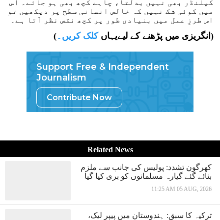
کیلنڈر بھی نہیں بدلتا، چاہے کچھ بھی ہو جائے۔ اس
میں کوئی شک نہیں کہ خالص انسانی سطح پر دیکھیں تو
اس طرزِ عمل میں بنیادی طور پر کچھ نقص نظر آتا ہے۔
)
(انگریزی میں پڑھنے کے لیےیہاں
کلک کریں۔
Support Free & Independent
Journalism
Contribute Now
Related News
کھرگون تشدد: پولیس کی جانب سے ملزم
بنائے گئے گیارہ مسلمانوں کو بری کیا گیا
11:25 AM 05 AUG, 2026
ترکیہ کا سبق: ہندوستان میں پیپر لیک،