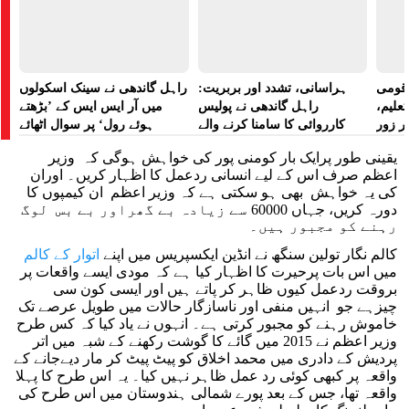
ے قومی
ہراسانی، تشدد اور بربریت:
راہل گاندھی نے سینک اسکولوں
تعلیم،
راہل گاندھی نے پولیس
میں آر ایس ایس کے ’بڑھتے
ر زور
کارروائی کا سامنا کرنے والے
ہوئے رول‘ پر سوال اٹھائے
مظاہرین کے لیے آواز بلند کی
یقینی طور پرایک بار کومنی پور کی خواہش ہوگی کہ وزیر
اعظم صرف اس کے لیے انسانی ردعمل کا اظہار کریں۔ اوران
کی یہ خواہش بھی ہو سکتی ہے کہ وزیر اعظم ان کیمپوں کا
دورہ کریں، جہاں 60000 سے زیادہ بے گھراور بے بس لوگ
رہنے کو مجبور ہیں۔
کالم نگار تولین سنگھ نے انڈین ایکسپریس میں اپنے
اتوار کے کالم
میں اس بات پرحیرت کا اظہار کیا ہے کہ مودی ایسے واقعات پر
بروقت ردعمل کیوں ظاہر کر پاتے ہیں اور ایسی کون سی
چیزہے جو انہیں منفی اور ناسازگار حالات میں طویل عرصے تک
خاموش رہنے کو مجبور کرتی ہے۔ انہوں نے یاد کیا کہ کس طرح
وزیر اعظم نے 2015 میں گائے کا گوشت رکھنے کے شبہ میں اتر
پردیش کے دادری میں محمد اخلاق کو پیٹ پیٹ کر مار دیےجانے کے
واقعہ پر کبھی کوئی رد عمل ظاہر نہیں کیا۔ یہ اس طرح کا پہلا
واقعہ تھا، جس کے بعد پورے شمالی ہندوستان میں اس طرح کی