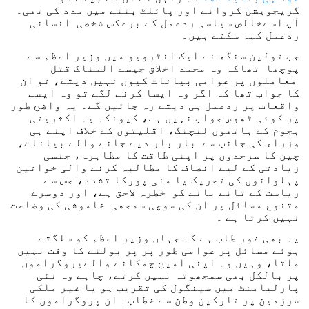
گریجویشن کروانے اور پائلٹ بننے میں مدد کی تھی۔
آپ اسےخالص سیاسی ردعمل کے برعکس شخصی انسانی
ردعمل کہہ سکتے ہیں۔
جب تولین سنگھ نے ایک انٹرویو میں وزیر اعظم سے
پوچھا تھاکہ وہ محمد اخلاق جیسے المناک قتل
معاملوں پر عوامی بیانات کیوں نہیں دیتے، تو ان
کا جواب تھا کہ اگر وہ ایسا کرنے لگے تو وہ ایسے
واقعات پر ردعمل ہی دیتے رہ جائیں گے۔ یہ واضح طور
پر کوئی ٹھوس جواب نہیں ہے، کیونکہ یہ اکثریتی
ہجوم کے ہاتھوں لنچنگ، اقلیتوں کے خلاف اپنے ہی
وزراء کی جانب سے بار بار دیے جانے والے بیانات،
چین کا سرحدوں پر اپنی طاقت کا مظاہرہ، جنسی
زیادتی کے لیے انصاف کا مطالبہ کرنے والی خواتین
پہلوانوں کی تحریک یا منی پورکا تشدد، جس سے
ریاست کے تانے بانے کو خطرہ لاحق ہے، اور دوسرے
متنوع مسائل پر ان کی سوچی سمجھی خاموشی کی وضاحت
نہیں کرتا ہے ۔
یہ بھی غور طلب ہے کہ جہاں وزیر اعظم کو سلگتے
ہوئے مسائل پر عوامی طور پر پر بولنے کا وقت نہیں
ملتا، وہیں وہ اپنی امیج چمکانے والےپروگراموں
پر بالکل بھی سمجھوتہ نہیں کرتے، چاہے وہ نئی
پارلیامنٹ میں سینگول کی تقریب ہو یا غیر ملکی
سرزمین پر تارکین وطن سے خطاب۔ ان پروگراموں کا