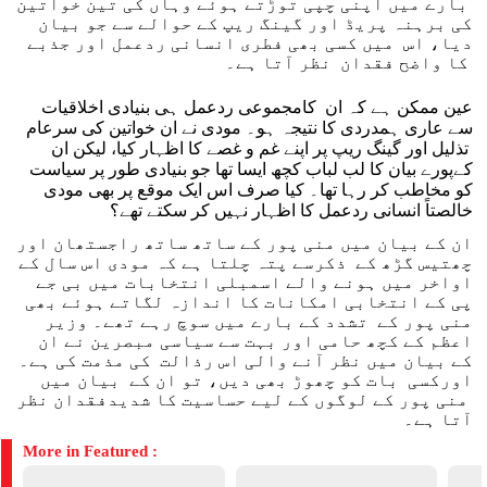
بارے میں اپنی چپی توڑتے ہوئے وہاں کی تین خواتین
کی برہنہ پریڈ اور گینگ ریپ کے حوالے سے جو بیان
دیا، اس میں کسی بھی فطری انسانی ردعمل اور جذبے
کا واضح فقدان نظر آتا ہے۔
عین ممکن ہے کہ ان کامجموعی ردعمل ہی بنیادی اخلاقیات
سے عاری ہمدردی کا نتیجہ ہو۔ مودی نے ان خواتین کی سرعام
تذلیل اور گینگ ریپ پر اپنے غم و غصے کا اظہار کیا، لیکن ان
کےپورے بیان کا لب لباب کچھ ایسا تھا جو بنیادی طور پر سیاست
کو مخاطب کر رہا تھا۔ کیا صرف اس ایک موقع پر بھی مودی
خالصتاً انسانی ردعمل کا اظہار نہیں کر سکتے تھے؟
ان کے بیان میں منی پور کے ساتھ ساتھ راجستھان اور
چھتیس گڑھ کے ذکرسے پتہ چلتا ہے کہ مودی اس سال کے
اواخر میں ہونے والے اسمبلی انتخابات میں بی جے
پی کے انتخابی امکانات کا اندازہ لگاتے ہوئے بھی
منی پور کے تشدد کے بارے میں سوچ رہے تھے۔ وزیر
اعظم کے کچھ حامی اور بہت سے سیاسی مبصرین نے ان
کے بیان میں نظر آنے والی اس رذالت کی مذمت کی ہے۔
اورکسی بات کو چھوڑ بھی دیں، تو ان کے بیان میں
منی پور کے لوگوں کے لیے حساسیت کا شدیدفقدان نظر
آتا ہے۔
More in Featured :