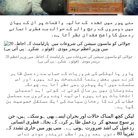
منی پور میں تشدد کے حالیہ واقعات پر ان کے بیان
میں دوسروں کے رنج والم کے حوالے سے فطری انسانی
ردعمل کاواضح فقدان نظر آتا ہے۔
20 جولائی کو مانسون سیشن کی شروعات میں پارلیامنٹ کے احاطے میں وزیر اعظم
نریندر مودی۔ (فوٹو بہ شکریہ: پی آئی بی)
پاور پالیٹکس کی ضروریات کے حساب سے ردعمل ظاہر
کرنے میں بعض رہنما کتنےسخت ہوتے ہیں، اور اس
سلسلے میں ایک پیٹرن بھی نظر آتا ہے۔چونکہ
ہندوستان میں ہر سال کوئی نہ کوئی اہم اسمبلی
انتخابات ہوتے ہیں، اس لیے اپنے ووٹروں سے مسلسل
خطاب کرنے کا رجحان سیاست کی ایک مستقل خصوصیت بن
گیا ہے۔
لیکن کچھ المناک حالات اور بحران ایسے بھی ہو سکتے ہیں، جن
پر سوچ سمجھ کر ردعمل ظاہر کرنے کے بجائے فطری انسانی
ردعمل کی اشد ضرورت ہوتی ہے۔ منی پور میں جاری تشدد کے
تقریباً 80 دنوں بعد وزیر اعظم نریندر مودی نےاس