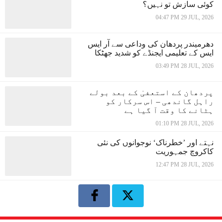
کوئی سازش تو نہیں؟
04:47 PM 29 JUL, 2026
دھرمیندر پردھان کی وداعی سے آر ایس
ایس کے تعلیمی ایجنڈے کو شدید جھٹکا
03:49 PM 28 JUL, 2026
پردھان کے استعفیٰ کے بعد بولے
راہل گاندھی – اس سرکار کو
ہٹانے کا وقت آ گیا ہے
01:10 PM 28 JUL, 2026
نہتے اور ’خطرناک‘ نوجوانوں کی نئی
کاکروچ جمہوریت
12:47 PM 28 JUL, 2026