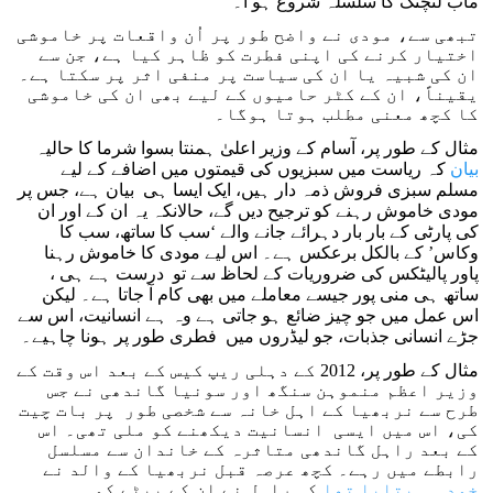
ماب لنچنگ کا سلسلہ شروع ہو ا۔
تبھی سے، مودی نے واضح طور پر اُن واقعات پر خاموشی
اختیار کرنے کی اپنی فطرت کو ظاہر کیا ہے، جن سے
ان کی شبیہ یا ان کی سیاست پر منفی اثر پر سکتا ہے۔
یقیناً، ان کے کٹر حامیوں کے لیے بھی ان کی خاموشی
کا کچھ معنی مطلب ہوتا ہوگا۔
مثال کے طور پر، آسام کے وزیر اعلیٰ ہمنتا بسوا شرما کا حالیہ
بیان
کہ ریاست میں سبزیوں کی قیمتوں میں اضافے کے لیے
مسلم سبزی فروش ذمہ دار ہیں، ایک ایسا ہی بیان ہے، جس پر
مودی خاموش رہنے کو ترجیح دیں گے، حالانکہ یہ ان کے اور ان
کی پارٹی کے بار بار دہرائے جانے والے ‘سب کا ساتھ، سب کا
وکاس’ کے بالکل برعکس ہے۔ اس لیے مودی کا خاموش رہنا
پاور پالیٹکس کی ضروریات کے لحاظ سے تو درست ہے ہی ،
ساتھ ہی منی پور جیسے معاملے میں بھی کام آ جاتا ہے۔ لیکن
اس عمل میں جو چیز ضائع ہو جاتی ہے وہ ہے انسانیت، اس سے
جڑے انسانی جذبات، جو لیڈروں میں فطری طور پر ہونا چاہیے۔
مثال کے طور پر، 2012 کے دہلی ریپ کیس کے بعد اس وقت کے
وزیر اعظم منموہن سنگھ اور سونیا گاندھی نے جس
طرح سے نربھیا کے اہل خانہ سے شخصی طور پر بات چیت
کی، اس میں ایسی انسانیت دیکھنے کو ملی تھی۔ اس
کے بعد راہل گاندھی متاثرہ کے خاندان سے مسلسل
رابطے میں رہے۔ کچھ عرصہ قبل نربھیا کے والد نے
خود ہی بتایا تھا
کہ راہل نے ان کے بیٹے کو