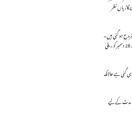
 پرگاڑیاں نظر
روع ہو گئی ہیں۔
شہریت ترمیم قانون کے خلاف مظاہرے کی قیادت کرنے والے آل آسام اسٹوڈنٹس یونین نے 21 اور 23 دسمبر کو دھرنا دینے اور 24، 26 اور 28 دسمبر کو ریلی
ئی ہے۔ میگھالیہ کی راجدھانی شیلانگ میں کرفیو میں 14 گھنٹے کی ڈھیل دی گئی ہے حالانکہ
کے گوہاٹی کتاب میلے کو غیرمعینہ مدت کے لیے