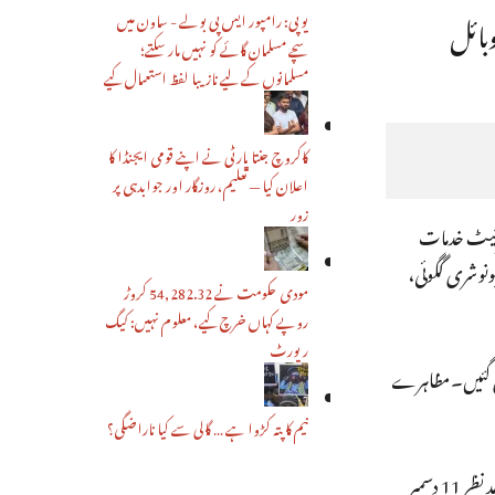
بائل
یوپی: رامپور ایس پی بولے - ساون میں
سچے مسلمان گائے کو نہیں مار سکتے؛
مسلمانوں کے لیے نازیبا لفظ استعمال کیے
کاکروچ جنتا پارٹی نے اپنے قومی ایجنڈا کا
اعلان کیا — تعلیم، روزگار اور جوابدہی پر
زور
ٹرنیٹ خدمات
نوشری گگوئی،
مودی حکومت نے 54,282.32 کروڑ
روپے کہاں خرچ کیے، معلوم نہیں: کیگ
رپورٹ
ٹ خدمات بندکر دی گئیں۔مظاہرے
نیم کا پتہ کڑوا ہے … گالی سے کیا ناراضگی؟
اس بیچ جمعرات کو آسام میں تشددکا کوئی تازہ معاملہ سامنے نہیں آیا ہے۔ گوہاٹی میں حالات نارمل رہے۔ متنازعہ قانون کے خلاف مظاہرے کے مد نظر 11 دسمبر