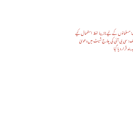
؛ مسلمانوں کے لیے نازیبا لفظ استعمال کیے
یک: سی بی آئی کی چارج شیٹ میں دعویٰ
د قرار دیا گیا