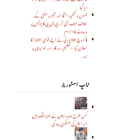
دیا گیا
جموں و کشمیر: التجا اور محبوبہ مفتی کے
خلاف ایف آئی آر، پی ڈی پی کا پولیس پر
مار پیٹ کا الزام
کاکروچ جنتا پارٹی نے اپنے قومی ایجنڈا کا
اعلان کیا — تعلیم، روزگار اور جوابدہی پر
زور
ٹاپ اسٹوریز
کس طرح ہندوستان نے غزہ جنگ میں
اسرائیل کی عسکری مدد کی