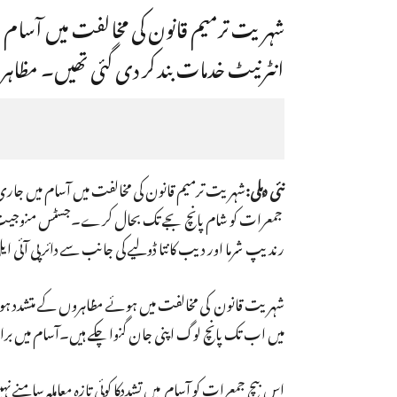
شہریت ترمیم قانون کی مخالفت میں آسام 
انٹرنیٹ خدمات بند کر دی گئی تھیں۔ مظا
نئی دہلی:
شہریت ترمیم قانون کی مخالفت میں آسام میں جاری ک
جمعرات کو شام پانچ بجے تک بحال کرے۔جسٹس منوجیت بھوئی
رندیپ شرما اور دیب کانتا ڈولیے کی جانب سے دائر پی آئی
میں اب تک پانچ لوگ اپنی جان گنوا چکے ہیں۔آسام میں براڈ 