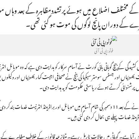
کے مختلف اضلاع میں ہوئے پرتشددمظاہرہ کے بعد وہاں مو
ہرے کے دوران پانچ لوگوں کی موت ہو گئی تھی۔
فوٹو: پی ٹی آئی
شیدگی کے بیچ گوہاٹی ہائی کورٹ نے آسام سرکار کو ہدایت دی ہے کہ وہ موبائل ان
اں اور جسٹس سومتر سیکیا کی بنچ نے صحافی اجیت کمار بھوئیاں اور وکیلوں بو
 ایل پرشنوائی کرتے ہوئے ریاستی حکومت کو یہ ہدایت دی۔
شہریت قانون کی مخالفت میں ہوئے مظاہروں کے متشدد ہونے کے بعد 11 دسمبر کی شام آسام میں موبائل اور براڈ بینڈ انٹرنی
بینڈ خدمات پہلے ہی بحال کر دی گئی ہیں۔