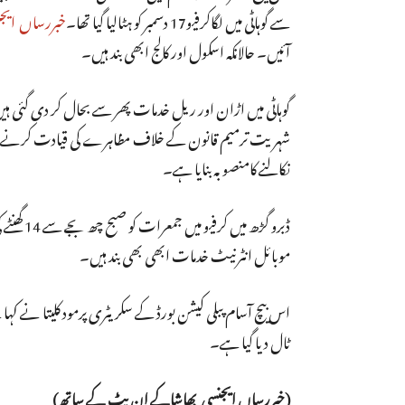
سے گوہاٹی میں لگاکرفیو17 دسمبر کو ہٹالیا گیا تھا۔
خبررساں ایجن
آئیں۔ حالانکہ اسکول اور کالج ابھی بند ہیں۔
گوہاٹی میں اڑان اور ریل خدمات پھر سے بحال کر دی گئی
نکالنے کامنصوبہ بنایا ہے۔
موبائل انٹرنیٹ خدمات ابھی بھی بند ہیں۔
ٹال دیا گیا ہے۔
(خبررساں ایجنسی بھاشاکے ان پٹ کے ساتھ)