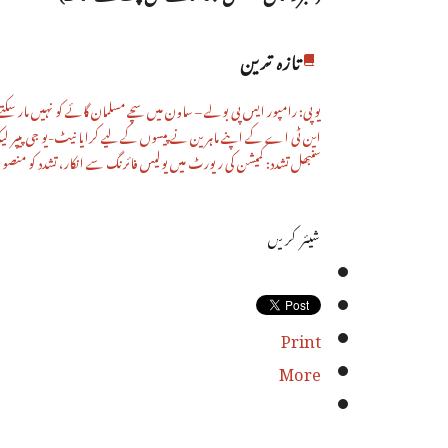
تازہ ترین
یوپی: رامپور ایس پی بولے – ساون میں سچے مسلمان گائے کو نہیں مار سکتے
این ٹی اے کے اپنے ماہرین نے پیسوں کے لیے کرایا نیٹ-یو جی پیپر ل
سنبھل تشدد: کمیشن کی رپورٹ میں پولیس فائرنگ سے انکار، تشدد کو منصوبہ بن
شیئر کریں
Print
More