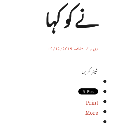
نے کو کہا
دی وائر اسٹاف
19/12/2019
شیئر کریں
Print
More