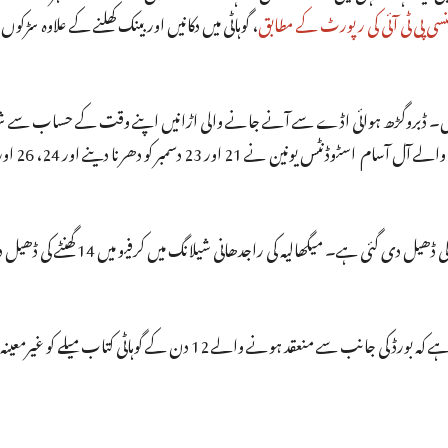
سی پی ٹی آئی کی رپورٹ کے مطابق
، گوہاٹی میں دکانیں اور بینک کھلنے کے علاوہ سڑکوں
 ہیں۔ ڈبروگڑھ ہوائی اڈے سے آنے جانے والی اڑانیں اپنے وقت کے حساب سے ش
ڈبرو گڑھ میں کرفیو میں جمعرات کو صبح چھ بجے سے 14 گھنٹے کی ڈھیل دی گ
اس بیچ آسام پبلی کیشن بورڈ کے سکریٹری پرمود کلیتا نے کہا ہے کہ بورڈ کی جانب سے منعقد ہونے والے 12 دن 