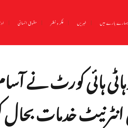
مارے بارے میں
خبریں
فکر و نظر
حقوق انسانی
ادب
اٹی ہائی کورٹ نے آسام
 انٹرنیٹ خدمات بحال ک