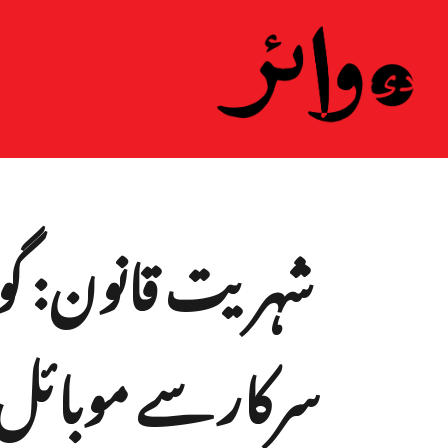
ہ
شہریت قانون: گوہ
سرکار سے موبائل