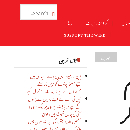

ستان
گراؤنڈ رپورٹ
ویڈیو
SUPPORT THE WIRE
خبریں
تازہ ترین
یوپی: رامپور ایس پی بولے – ساون میں
سچے مسلمان گائے کو نہیں مار سکتے؛
مسلمانوں کے لیے نازیبا لفظ استعمال کیے
ر
این ٹی اے کے اپنے ماہرین نے پیسوں
کے لیے کرایا نیٹ-یو جی پیپر لیک: سی بی
آئی کی چارج شیٹ میں دعویٰ
سنبھل تشدد: کمیشن کی رپورٹ میں پولیس
فائرنگ سے انکار، تشدد کو منصوبہ بند قرار