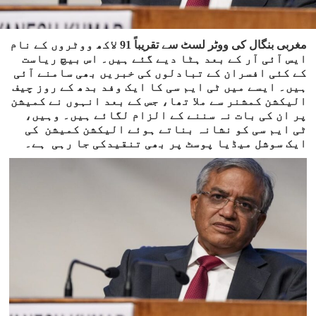
مغربی بنگال کی ووٹر لسٹ سے تقریباً 91 لاکھ ووٹروں کے نام
ایس آئی آر کے بعد ہٹا دیے گئے ہیں۔ اس بیچ ریاست
کے کئی افسران کے تبادلوں کی خبریں بھی سامنے آئی
ہیں۔ ایسے میں ٹی ایم سی کا ایک وفد بدھ کے روز چیف
الیکشن کمشنر سے ملا تھا، جس کے بعد انہوں نے کمیشن
پر ان کی بات نہ سننے کے الزام لگائے ہیں۔ وہیں،
ٹی ایم سی کو نشانہ بناتے ہوئے الیکشن کمیشن کی
ایک سوشل میڈیا پوسٹ پر بھی تنقیدکی جا رہی ہے۔