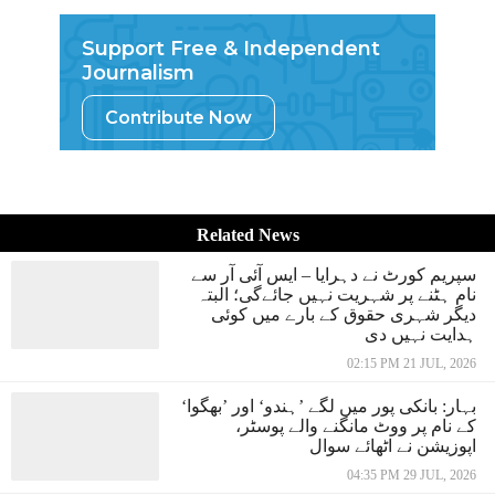
Support Free & Independent
Journalism
Contribute Now
Related News
سپریم کورٹ نے دہرایا – ایس آئی آر سے
نام ہٹنے پر شہریت نہیں جائےگی؛ البتہ
دیگر شہری حقوق کے بارے میں کوئی
ہدایت نہیں دی
02:15 PM 21 JUL, 2026
بہار: بانکی پور میں لگے ’ہندو‘ اور ’بھگوا‘
کے نام پر ووٹ مانگنے والے پوسٹر،
اپوزیشن نے اٹھائے سوال
04:35 PM 29 JUL, 2026