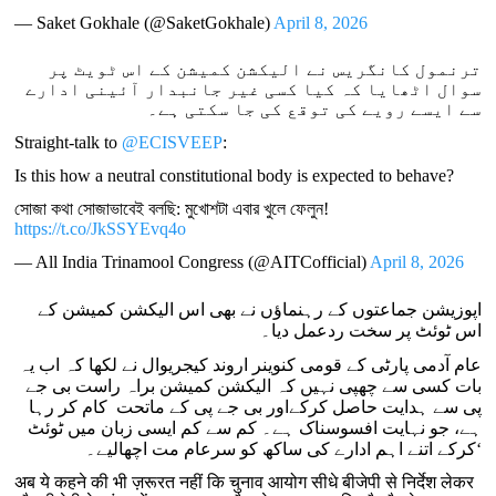
— Saket Gokhale (@SaketGokhale)
April 8, 2026
ترنمول کانگریس نے الیکشن کمیشن کے اس ٹویٹ پر
سوال اٹھایا کہ کیا کسی غیر جانبدار آئینی ادارے
سے ایسے رویے کی توقع کی جا سکتی ہے۔
Straight-talk to
@ECISVEEP
:
Is this how a neutral constitutional body is expected to behave?
সোজা কথা সোজাভাবেই বলছি: মুখোশটা এবার খুলে ফেলুন!
https://t.co/JkSSYEvq4o
— All India Trinamool Congress (@AITCofficial)
April 8, 2026
اپوزیشن جماعتوں کے رہنماؤں نے بھی اس الیکشن کمیشن کے
اس ٹوئٹ پر سخت ردعمل دیا۔
عام آدمی پارٹی کے قومی کنوینر اروند کیجریوال نے لکھا کہ اب یہ
بات کسی سے چھپی نہیں کہ الیکشن کمیشن براہ راست بی جے
پی سے ہدایت حاصل کرکےاور بی جے پی کے ماتحت کام کر رہا
ہے، جو نہایت افسوسناک ہے۔ کم سے کم ایسی زبان میں ٹوئٹ
کرکے اتنے اہم ادارے کی ساکھ کو سرعام مت اچھالیے۔‘
अब ये कहने की भी ज़रूरत नहीं कि चुनाव आयोग सीधे बीजेपी से निर्देश लेकर