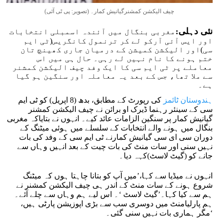
چیف الیکشن کمشنرگیانیش کمار۔ (تصویر: پی ٹی آئی)
نئی دہلی:
مغربی بنگال میں آئندہ اسمبلی انتخابات
اور ایس آئی آرکو لے کر ترنمول کانگریس(ٹی ایم
سی)اور الیکشن کمیشن کے درمیان جاری کھینچ تان
ختم ہونے کا نام نہیں لے رہی۔ حال ہی میں اس
معاملے پر ٹی ایم سی کا ایک وفد چیف الیکشن کمشنر
سے ملا تھا، جس کے بعد یہ معاملہ اور سنگین ہو گیا
ہے۔
ہندوستان ٹائمز
کی رپورٹ کے مطابق، بدھ (8 اپریل) کو ٹی ایم
سی کے سینئر رہنما ڈیرک او برائن نے چیف الیکشن کمشنر
گیانیش کمار پر سنگین الزامات عائد کیے۔ انہوں نے بتایاکہ مغربی
بنگال میں ہونے والے انتخابات کے سلسلے میں ہوئی میٹنگ کے
دوران سی ای سی گیانیش کمارنے ٹی ایم سی کے وفد کی بات
نہیں سنی اور سات منٹ کی بات چیت کے بعد انہیں وہاں سے
جانے کو (گیٹ لاسٹ)کہہ دیا۔
انہوں نے میڈیا سے کہا،’میں آپ کو بتانا چاہتا ہوں کہ میٹنگ
شروع ہونے کے سات منٹ کے اندر ہی چیف الیکشن کمشنر نے
ہم سے کیا کہا۔’گیٹ لاسٹ ‘۔ اس لیے ہم وہاں سے چلے آئے۔
ہم پارلیامنٹ میں دوسری سب سے بڑی اپوزیشن پارٹی ہیں،
مگر ہماری بات نہیں سنی گئی۔‘