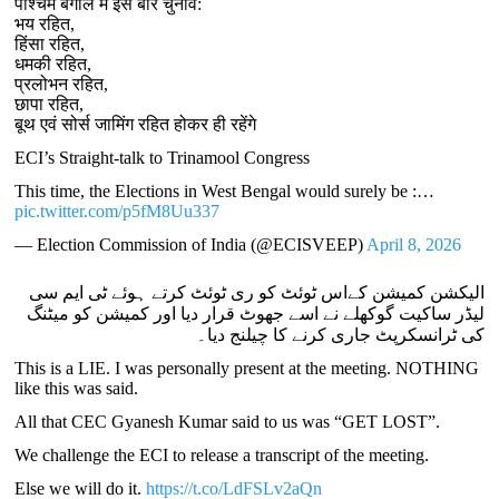
पश्चिम बंगाल में इस बार चुनाव:
भय रहित,
हिंसा रहित,
धमकी रहित,
प्रलोभन रहित,
छापा रहित,
बूथ एवं सोर्स जामिंग रहित होकर ही रहेंगे
ECI’s Straight-talk to Trinamool Congress
This time, the Elections in West Bengal would surely be :…
pic.twitter.com/p5fM8Uu337
— Election Commission of India (@ECISVEEP)
April 8, 2026
الیکشن کمیشن کےاس ٹوئٹ کو ری ٹوئٹ کرتے ہوئے ٹی ایم سی
لیڈر ساکیت گوکھلے نے اسے جھوٹ قرار دیا اور کمیشن کو میٹنگ
کی ٹرانسکرپٹ جاری کرنے کا چیلنج دیا۔
This is a LIE. I was personally present at the meeting. NOTHING
like this was said.
All that CEC Gyanesh Kumar said to us was “GET LOST”.
We challenge the ECI to release a transcript of the meeting.
Else we will do it.
https://t.co/LdFSLv2aQn