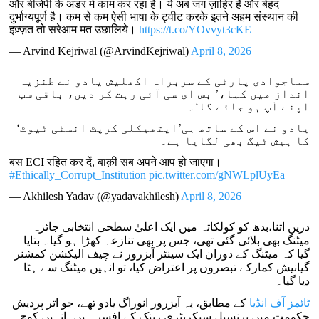
और बीजेपी के अंडर में काम कर रहा है। ये अब जग ज़ाहिर है और बेहद
दुर्भाग्यपूर्ण है। कम से कम ऐसी भाषा के ट्वीट करके इतने अहम संस्थान की
इज़्ज़त तो सरेआम मत उछालिये।
https://t.co/YOvvyt3cKE
— Arvind Kejriwal (@ArvindKejriwal)
April 8, 2026
سماجوادی پارٹی کے سربراہ اکھلیش یادو نے طنزیہ
انداز میں کہا،’ بس ای سی آئی رہت کر دیں، باقی سب
اپنے آپ ہو جائے گا‘۔
یادو نے اس کے ساتھ ہی’ایتھیکلی کرپٹ انسٹی ٹیوٹ‘
کا ہیش ٹیگ بھی لگایا ہے۔
बस ECI रहित कर दें, बाक़ी सब अपने आप हो जाएगा।
#Ethically_Corrupt_Institution
pic.twitter.com/gNWLplUyEa
— Akhilesh Yadav (@yadavakhilesh)
April 8, 2026
دریں اثنا،بدھ کو کولکاتہ میں ایک اعلیٰ سطحی انتخابی جائزہ
میٹنگ بھی بلائی گئی تھی، جس پر بھی تنازعہ کھڑا ہو گیا۔ بتایا
گیا کہ میٹنگ کے دوران ایک سینئر آبزرور نے چیف الیکشن کمشنر
گیانیش کمارکے تبصروں پر اعتراض کیا، تو انہیں میٹنگ سے ہٹا
دیا گیا۔
ٹائمز آف انڈیا
کے مطابق، یہ آبزرور انوراگ یادو تھے، جو اتر پردیش
حکومت میں پرنسپل سیکریٹری رینک کے افسر ہیں۔انہیں کوچ