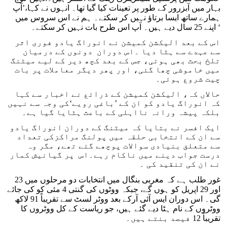
بہار میں آبزرور کے طور پر تعینات کیا گیا تھا۔ انہوں نے کہا،’آپ
ہمارے ساتھ ایسا برتاؤ نہیں کر سکتے۔ ہم نے اس سروس میں
اپنے 25 سال دیے ہیں۔ آپ اس طرح بات نہیں کر سکتے۔ ‘
اس کے بعد الیکشن کمیشن نے انوراگ یادو فوری اثر
سے عہدے سے ہٹا دیا ۔اس دوران دونوں کے درمیان
تلخ بحث بھی ہوئی، جس کے بعد کچھ دیر کے لیے میٹنگ
میں خاموشی چھا گئی، اور پھر دیگر معاملات پر بات
چیت شروع ہوئی۔
حالاں کہ، الیکشن کمیشن کے ذرائع نے اخبار سے کہا
کہ انوراگ یادو کو ان کے ’باغی رویے‘کی وجہ سے نہیں
بلکہ پیشہ ورانہ نااہلی کے باعث ہٹایا گیا ہے۔
ایک افسر نے بتایا کہ میٹنگ کے دوران انوراگ یادو
سے ان کے انتخابی حلقہ میں پولنگ مراکزکی تعداد
سے متعلق بنیادی سوالات پوچھے گئے تھے، مگر وہ
درست جواب دینے میں ناکام رہے۔اس پر گیانیش کمار
نے ان کی تنقید کی ۔
غور طلب ہے کہ مغربی بنگال میں انتخابات دو مرحلوں میں 23
اور 29 اپریل کو ہوں گے، جبکہ ووٹوں کی گنتی 4 مئی کو کی جائے
گی۔ اس دوران ایس آئی آرکے بعد ووٹر لسٹ سے تقریباً 91 لاکھ
ووٹروں کے نام ہٹا دیے گئے ہیں، جو ریاست کے کل ووٹروں کا
تقریباً 12 فیصد بنتے ہیں۔