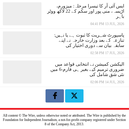
ایس آئی آر کا تیسرا مرحلہ: میزورم،
اڑیسہ، منی پور اور سکم کے 22 لاکھ ووٹر
باہر
04:41 PM 13 JUL, 2026
پاسپورٹ شہریت کا ثبوت ہے یا نہیں:
تنازعہ کے بعد وزارت خارجہ نے اپنے
سابقہ بیان سے دوری اختیار کی
02:58 PM 17 JUL, 2026
الیکشن کمیشن نے انتخابی قواعد میں
ضروری ترمیم کیے بغیر ہی فارم-6 میں
نئی شق شامل کی
02:06 PM 14 JUL, 2026
All content © The Wire, unless otherwise noted or attributed. The Wire is published by the
Foundation for Independent Journalism, a not-for-profit company registered under Section
8 of the Company Act, 2013.