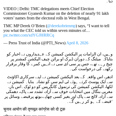
دیا۔
VIDEO | Delhi: TMC delegations meets Chief Election
Commissioner Gyanesh Kumar on the deletion of nearly 91 lakh
voters’ names from the electoral rolls in West Bengal.
TMC MP Derek O’Brien (
@derekobrienmp
) says, “I want to tell
you what the CEC told us within seven minutes of…
pic.twitter.com/xdYGJHRRCq
— Press Trust of India (@PTI_News)
April 8, 2026
وہیں، ان الزامات پر الیکشن کمیشن کے عہدیداروں نے اخبار کو
بتایاکہ میٹنگ کے دوران ڈیرک او برائن چیف الیکشن کمشنر پر
چیخ رہے تھے، جس پر سی ای سی نے انہیں کمرے کا وقار برقرار
رکھنے کی درخواست کی۔
ادھر، اس واقعہ کے بعد الیکشن کمیشن نے اپنے سرکاری اکاؤنٹ
سے ایک پوسٹ کرتے ہوئے ٹی ایم سی کو نشانہ بنایا۔ کمیشن نے
لکھا، الیکشن کمیشن کی ترنمول کانگریس کو دو ٹوک۔اس بار،
مغربی بنگال میں انتخابات خوف سے آزاد، تشدد سے پاک، دھمکی
سے آزاد، لالچ سے پاک اور بغیر کسی چھاپے،بوتھ پرقبضے وسائل پر
قبضے کے ہو کر رہیں گے۔‘
चुनाव आयोग की तृणमूल कांग्रेस को दो टूक