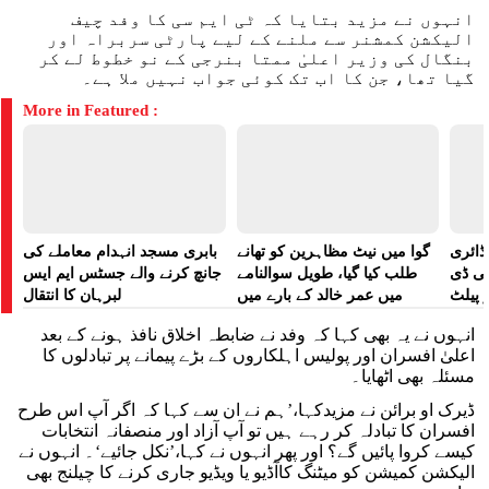
انہوں نے مزید بتایا کہ ٹی ایم سی کا وفد چیف
الیکشن کمشنر سے ملنے کے لیے پارٹی سربراہ اور
بنگال کی وزیر اعلیٰ ممتا بنرجی کے نو خطوط لے کر
گیا تھا، جن کا اب تک کوئی جواب نہیں ملا ہے۔
More in Featured :
ڈائری
گوا میں نیٹ مظاہرین کو تھانے
بابری مسجد انہدام معاملے کی
لی ڈی
طلب کیا گیا، طویل سوالنامے
جانچ کرنے والے جسٹس ایم ایس
 پیلٹ
میں عمر خالد کے بارے میں
لبرہان کا انتقال
زت دی
پوچھا گیا: رپورٹ
انہوں نے یہ بھی کہا کہ وفد نے ضابطہ اخلاق نافذ ہونے کے بعد
تھی
اعلیٰ افسران اور پولیس اہلکاروں کے بڑے پیمانے پر تبادلوں کا
مسئلہ بھی اٹھایا۔
ڈیرک او برائن نے مزیدکہا،’ہم نے ان سے کہا کہ اگر آپ اس طرح
افسران کا تبادلہ کر رہے ہیں تو آپ آزاد اور منصفانہ انتخابات
کیسے کروا پائیں گے؟ اور پھر انہوں نے کہا،’نکل جائیے‘۔ انہوں نے
الیکشن کمیشن کو میٹنگ کاآڈیو یا ویڈیو جاری کرنے کا چیلنج بھی