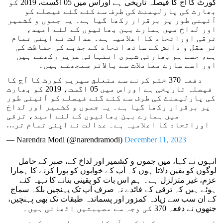
کورٹ کا آج کا فیصلہ تاریخی ہے اوراس میں 05 اگست، 2019 کو
بھارت کی پارلیمنٹ کی طرف سے کئے گئے فیصلے کو
آئینی طور پر برقرار رکھا گیا ہے۔ یہ جموں و کشمیر
اور لداخ میں ہمارے بہن بھائیوں کے لئے امید،
ترقی اوراتحاد کا اعلامیہ ہے۔ عدالت نے اپنی تمام
تر عقل و دانش کے ساتھ اتحاد کے جذبے کی حفاظت کی
ہے، جسے ہم بھارتی شہری انتہائی عزیز رکھتے ہیں
اور اسے سارے معاملات سے بالاتر سمجھتے ہیں۔
دفعہ 370 ختم کرنے سے متعلق سپریم کورٹ کا آج کا
فیصلہ تاریخی ہے اوراس میں 05 اگست، 2019 کو بھارت
کی پارلیمنٹ کی طرف سے کئے گئے فیصلے کو آئینی طور
پر برقرار رکھا گیا ہے۔ یہ جموں و کشمیر اور لداخ
میں ہمارے بہن بھائیوں کے لئے امید، ترقی
اوراتحاد کا اعلامیہ ہے۔ عدالت نے اپنی تمام تر…
— Narendra Modi (@narendramodi)
December 11, 2023
انہوں نے کہا، میں جموں و کشمیر اور لداخ کے، صبر کے حامل
لوگوں کو یقین دلاتا ہوں کہ آپ کے خوابوں کو پورا کرنے کا ہمارا
عزم، غیر متزلزل ہے۔ ہم اس بات کو یقینی بنانے کا تہیہ کئے
ہوئے ہیں کہ ترقی کے فائدے نہ صرف آپ تک پہنچیں بلکہ سماج
کے ان سب سے زیادہ کمزور اور پسماندہ طبقات تک بھی پہنچیں،
جنھوں نے دفعہ 370 کی وجہ سے مصیبتیں اٹھائی ہیں۔