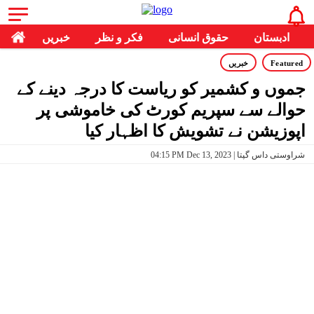
ادبستان
حقوق انسانی
فکر و نظر
خبریں
Featured
خبریں
جموں و کشمیر کو ریاست کا درجہ دینے کے
حوالے سے سپریم کورٹ کی خاموشی پر
اپوزیشن نے تشویش کا اظہار کیا
04:15 PM Dec 13, 2023 | شراوستی داس گپتا