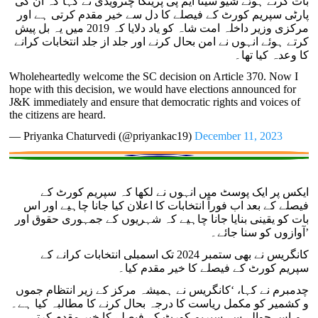
بات کرتے ہوئے شیو سینا ایم پی پرینکا چترویدی نے کہا کہ ان کی
پارٹی سپریم کورٹ کے فیصلے کا دل سے خیر مقدم کرتی ہے اور
مرکزی وزیر داخلہ امت شاہ کو یاد دلایا کہ 2019 میں یہ بل پیش
کرتے ہوئے انہوں نے امن بحال کرنے اور جلد از جلد انتخابات کرانے
کا وعدہ کیا تھا۔
Wholeheartedly welcome the SC decision on Article 370. Now I
hope with this decision, we would have elections announced for
J&K immediately and ensure that democratic rights and voices of
the citizens are heard.
— Priyanka Chaturvedi
(@priyankac19)
December 11, 2023
ایکس پر ایک پوسٹ میں انہوں نے لکھا کہ سپریم کورٹ کے
فیصلے کے بعد اب فوراً انتخابات کا اعلان کیا جانا چاہیے اور اس
بات کو یقینی بنایا جانا چاہیے کہ شہریوں کے جمہوری حقوق اور
آوازوں کو سنا جائے۔’
کانگریس نے بھی ستمبر 2024 تک اسمبلی انتخابات کرانے کے
سپریم کورٹ کے فیصلے کا خیر مقدم کیا۔
چدمبرم نے کہا، ‘کانگریس نے ہمیشہ مرکز کے زیر انتظام جموں
و کشمیر کو مکمل ریاست کا درجہ بحال کرنے کا مطالبہ کیا ہے۔
ہم اس حوالے سے سپریم کورٹ کے فیصلے کا خیر مقدم کرتے