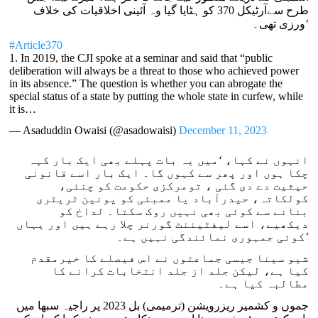
طرح سےآرٹیکل 370 کو ہٹایا گیا وہ آئینی اخلاقیات کی خلاف
ورزی تھی۔’
#Article370
1. In 2019, the CJI spoke at a seminar and said that “public
deliberation will always be a threat to those who achieved power
in its absence.” The question is whether you can abrogate the
special status of a state by putting the whole state in curfew, while
it is…
— Asaduddin Owaisi (@asadowaisi)
December 11, 2023
انہوں نے کہا، ‘میں یہ بات پہلے بھی ایک بار کہہ
چکا ہوں اور پھر سے کہوں گا۔ ایک بار اسے قانونی
حیثیت دے دی گئی ، تومرکزی حکومت کو چنئی،
کولکاتہ، حیدرآباد یا ممبئی کو یونین ٹریٹری
بنانے سے کوئی بھی نہیں روک سکتا۔ لداخ کو
دیکھیے، اسے لیفٹیننٹ گورنر چلا رہے ہیں اور یہاں
کوئی جمہوری نمائندگی نہیں ہے۔’
شیو سینا جیسی جماعتوں نے اس فیصلے کا خیرمقدم
کیا ہے، لیکن جلد از جلد انتخابات کرانے کا
مطالبہ کیا ہے۔
جموں و کشمیر ریزرویشن (ترمیمی) بل 2023 پر راجیہ سبھا میں