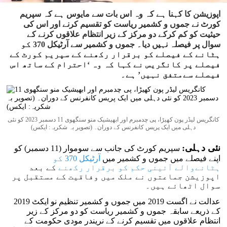
اپوزیشن کا کہنا ہے کہ وہ اس بات سے مایوس ہے کہ سپریم
کورٹ نے جموں و کشمیر ریاست کو تقسیم کرنے اور اس کی
حیثیت کو کم کرکے دو مرکز کے زیر انتظام علاقوں کرنے کے
سوال پر فیصلہ نہیں دیا۔ جموں و کشمیر سے آرٹیکل 370 کو
ہٹانے کے فیصلے کو برقرار رکھنے کے سپریم کورٹ کے
فیصلے پر کانگریس نے کہا کہ وہ ‘احترام کے ساتھ اس
فیصلے سےمتفق نہیں’ ہے۔
کانگریس لیڈر پون کھیڑا، پی چدمبرم اور ابھیشیک منو سنگھوی 11 دسمبر 2023 کو نئی
دہلی میں ایک پریس کانفرنس کے دوران۔ (تصویر بہ شکریہ: ایکس)
نئی دہلی:
سپریم کورٹ کی جانب سے سوموار (11 دسمبر) کو
اپنے فیصلے میں جموں و کشمیر میں
آرٹیکل 370 کو
ہٹانےوالے آئینی حکم کو برقرار رکھنے
کے بعد
اپوزیشن جماعتوں نے ملک میں وفاقیت کے مستقبل پر
سوال اٹھائے ہیں۔
عدالت نے اگست 2019 میں جموں و کشمیر تنظیم نو ایکٹ 2019
کے ذریعے سابقہ جموں و کشمیر ریاست کو دو مرکز کے زیر
انتظام علاقوں میں تقسیم کرنے کے نریندر مودی حکومت کے