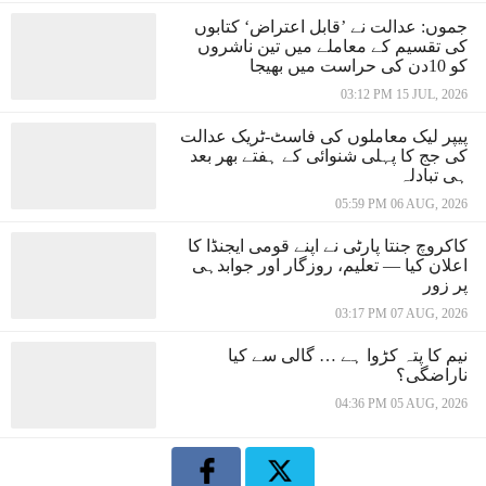
جموں: عدالت نے ’قابل اعتراض‘ کتابوں
کی تقسیم کے معاملے میں تین ناشروں
کو 10دن کی حراست میں بھیجا
03:12 PM 15 JUL, 2026
پیپر لیک معاملوں کی فاسٹ-ٹریک عدالت
کی جج کا پہلی شنوائی کے ہفتے بھر بعد
ہی تبادلہ
05:59 PM 06 AUG, 2026
کاکروچ جنتا پارٹی نے اپنے قومی ایجنڈا کا
اعلان کیا — تعلیم، روزگار اور جوابدہی
پر زور
03:17 PM 07 AUG, 2026
نیم کا پتہ کڑوا ہے … گالی سے کیا
ناراضگی؟
04:36 PM 05 AUG, 2026