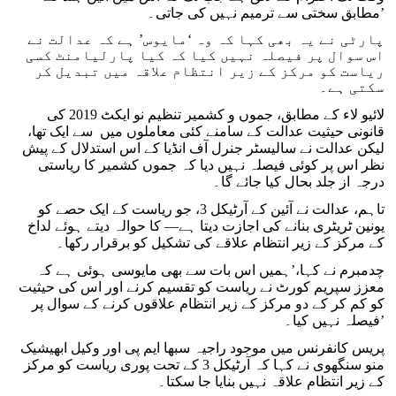
مطابق سختی سے ترمیم نہیں کی جاتی۔’
پارٹی نے یہ بھی کہا کہ وہ ‘مایوس’ ہے کہ عدالت نے
اس سوال پر فیصلہ نہیں کیا کہ کیا پارلیامنٹ کسی
ریاست کو مرکز کے زیر انتظام علاقہ میں تبدیل کر
سکتی ہے۔
لائیو لاء کے مطابق، جموں و کشمیر تنظیم نو ایکٹ 2019 کی
قانونی حیثیت عدالت کے سامنے کئی معاملوں میں سے ایک تھا،
لیکن عدالت نے سالیسٹر جنرل آف انڈیا کے اس استدلال کے پیش
نظر اس پر کوئی فیصلہ نہیں دیا کہ جموں کشمیر کا ریاستی
درجہ از جلد بحال کیا جائے گا۔
تاہم، عدالت نے آئین کے آرٹیکل 3، جو ریاست کے ایک حصے کو
یونین ٹریٹری بنانے کی اجازت دیتا ہے— کا حوالہ دیتے ہوئے لداخ
کے مرکز کے زیر انتظام علاقے کی تشکیل کو برقرار رکھا۔
چدمبرم نے کہا،’ہمیں اس بات سے بھی مایوسی ہوئی ہے کہ
معزز سپریم کورٹ نے ریاست کو تقسیم کرنے اور اس کی حیثیت
کو کم کر کے دو مرکز کے زیر انتظام علاقوں کرنے کے سوال پر
فیصلہ نہیں کیا۔’
پریس کانفرنس میں موجود راجیہ سبھا ایم پی اور وکیل ابھیشیک
منو سنگھوی نے کہا کہ آرٹیکل 3 کے تحت پوری ریاست کو مرکز
کے زیر انتظام علاقہ نہیں بنایا جا سکتا۔