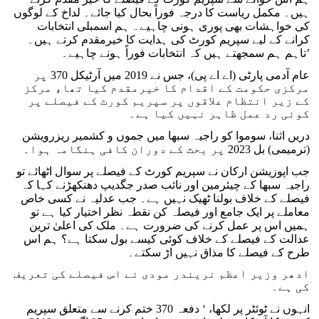
ہیں۔ مکمل ریاست کا درجہ فوراً بحال کیا جائے۔ لداخ کے لوگوں
کی خواہشات بھی پوری ہونی چاہیے۔ ہم اسمبلی انتخابات
کرانے کے لیے سپریم کورٹ کی ہدایت کا خیرمقدم کرتے ہیں۔
تاہم ہم سمجھتے ہیں کہ انتخابات فوراً ہونے چاہیے۔’
عام آدمی پارٹی (اے اے پی)، جس نے 2019 میں آرٹیکل 370 پر
مرکزی حکومت کے اقدام کا خیرمقدم کیا تھا، مرکز
کے زیر انتظام علاقوں پر سپریم کورٹ کے فیصلے پر
کوئی رد عمل ظاہر نہیں کیا ہے۔
دریں اثنا، سوموا کو راجیہ سبھا میں جموں و کشمیر ریزرویشن
(ترمیمی) بل 2023 پر بحث کے دوران کافی ہنگامہ ہوا۔
جب اپوزیشن ارکان نے سپریم کورٹ کے فیصلے پر سوال اٹھائے تو
راجیہ سبھا کے چیئرمین اور نائب صدر جگدیپ دھنکھڑنے کہا کہ
فیصلے کے خلاف بولنا ٹھیک نہیں ہے۔ جب عدلیہ نے کسی خاص
معاملے پر ایک جامع اور فیصلہ کن نقطہ نظر اختیار کیا ہے تو
ہمیں اس پر عمل کرنے کی ضرورت ہے۔ ملک کی اعلیٰ ترین
عدالت کے فیصلے کے خلاف کوئی کیسے بول سکتا ہے؟ ہم اس
طرح کے فیصلے کا مذاق نہیں اڑ سکتے۔
ادھر وزیر اعظم نریندر مودی نے اس فیصلے کی تعریف
کی ہے۔
انہوں نے ٹوئٹر پر لکھا، ‘ دفعہ 370 ختم کرنے سے متعلق سپریم