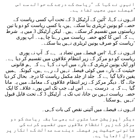
انہوں نے کہا کہ ‘ریاست کے درجے کے حوالے سے اس
فیصلے میں عجیب تضاد ہے۔’
انہوں نے کہا، ‘آئین کے آرٹیکل 3 کے تحت آپ کسی ریاست کے
حصے کو یونین ٹریٹری بنا سکتے ہیں، یا کسی ریاست کو دو یا تین
ریاستوں میں تقسیم کر سکتے ہیں۔ لیکن آرٹیکل 3 میں یہ شرط
ہے کہ اس کا کچھ حصہ ریاست میں رہنا چاہیے۔ آپ پوری
ریاست کو صرف یونین ٹریٹری نہیں بنا سکتے۔’
انہوں نے کہا، ‘اس فیصلے میں تضاد یہ ہے کہ آپ نے پوری
ریاست کو دو مرکز کے زیر انتظام علاقوں میں تقسیم کر دیا ہے۔
اور ایک یونین ٹریٹری کے بارے میں آپ نے کہا ہے کہ ہم قانونی
حیثیت کے بارے میں کوئی فیصلہ نہیں لے رہے ہیں، کیونکہ ہمیں
یقین دلایا گیا ہے کہ جلد از جلد مکمل ریاست کا درجہ بحال کر دیا
جائے گا۔ دیگر مرکز کے زیر انتظام علاقوں کے معاملے میں یہ مانا
گیا ہے کہ یہ درست ہے۔ اس لیے جب تک اس پورے علاقے کا ایک
حصہ ریاست نہیں بن جاتا، تب تک یہ آرٹیکل 3 کے تحت قابل قبول
نہیں ہو سکتا۔’
انہوں نے فیصلے میں آئینی نقص کی بات کہی۔
دیگر اپوزیشن جماعتوں نے بھی سابقہ ریاست کو دو
مرکز کے زیر انتظام علاقوں میں تقسیم کرنے کی
قانونی حیثیت پر فیصلہ دینے سے عدالت کے انکار پر
سوال اٹھایا ہے۔