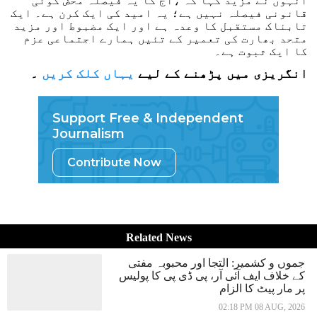
انہوں نے مزید کہا کہ ،آج کا یہ فیصلہ محض کوئی
قانونی فیصلہ نہیں ہے؛ یہ امید کی ایک کرن ہے۔ ایک
تابناک مستقبل کا وعدہ ہے اور ایک مضبوط اور مزید
متحد بھارت کی تعمیر کے تئیں ہمارے اجتماعی عزم
کا ایک ثبوت ہے۔
انگریزی میں پڑھنے کے لیے
یہاں کلک کریں
۔
Support Free & Independent
Journalism
Contribute Now
Related News
جموں و کشمیر: التجا اور محبوبہ مفتی
کے خلاف ایف آئی آر، پی ڈی پی کا پولیس
پر مار پیٹ کا الزام
02:18 PM 08 AUG, 2026