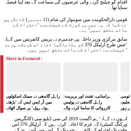
اقدام کو چیلنج کرنے والی عرضیوں کی سماعت کے بعد اپنا فیصلہ
سنایا تھا۔
قومی دارالحکومت میں سوموار کی شام (11 دسمبر) کانگریس
نے کہا کہ وہ سپریم کورٹ کے فیصلےسے ‘احترام کے
ساتھ متفق نہیں’ ہے۔
سابق مرکزی وزیر داخلہ پی چدمبرم نے پریس کانفرنس میں کہا،
‘جس طرح آرٹیکل 370 کو ہٹایاگیا تھا، اس طریقے پرہم
فیصلے سے احترام کے ساتھ متفق نہیں ہیں۔’
More in Featured :
ے قومی
ہراسانی، تشدد اور بربریت:
راہل گاندھی نے سینک اسکولوں
تعلیم،
راہل گاندھی نے پولیس
میں آر ایس ایس کے ’بڑھتے
ر زور
کارروائی کا سامنا کرنے والے
ہوئے رول‘ پر سوال اٹھائے
مظاہرین کے لیے آواز بلند کی
انہوں نے کہا، ‘ہم اگست 2019 کی سی ڈبلیو سی (کانگریس
ورکنگ کمیٹی) کے عزم کا اعادہ کرتے ہیں کہ آرٹیکل 370 اس
وقت تک احترام کے لائق ہے جب تک کہ اس میں آئین ہند کے