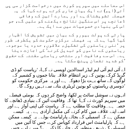
اس معاملے میں سپریم کورٹ میں درخواست گزار سی پی
آئی (ایم) نے ایک بیان جاری کرتے ہوئے کہا کہ یہ
فیصلہ تشویشناک ہے اور ہمارے آئین کے وفاقی
ڈھانچے پر اس سنگین نتائج دیکھنے کو ملیں گے، جو
اس کی بنیادی خصوصیات میں سے ایک ہے۔
پارٹی کے پولت بیورو کے بیان میں تشویش کا اظہار
کیا گیا ہے کہ یہ فیصلہ مرکزی حکومت کو یکطرفہ طور
پر ‘نئی ریاستوں کی تشکیل، علاقوں، حدود یا موجودہ
ریاستوں کے ناموں کو تبدیل کرنے’ کی اجازت دیتا
ہے۔ اس سے وفاقیت اور منتخب ریاستی مقننہ کے حقوق
کو شدید نقصان پہنچ سکتا ہے۔’
اے آئی ایم آئی ایم لیڈر اسدالدین اویسی نے کہا، ‘ریاست کو ڈی
گریڈ کرکے یونین کے زیر انتظام علاقہ بنانا جموں و کشمیر کے
لوگوں کے ساتھ بہت بڑا دھوکہ ہے اور یہ مرکزی حکومت کو
دوسری ریاستوں کو یونین ٹریٹری بنانے سے نہیں روکے گا۔’
انہوں نے سوشل سائٹ پر لکھا، واضح کر دوں کہ بومئی فیصلے
میں سپریم کورٹ نے کہا تھا کہ وفاقیت آئین کے بنیادی ڈھانچے کا
حصہ ہے۔وفاقیت کا مطلب ہے کہ ریاست کی اپنی آواز ہے اور
اسے اپنے علاقے میں کام کرنے کی مکمل آزادی ہے۔ یہ کیسے
ممکن ہے کہ اسمبلی کے بجائے پارلیامنٹ بولے۔ یہ کیسے ممکن
ہے کہ پارلیامنٹ اس قرارداد کوپاس کرے، جس کا آئین میں
اسمبلی کے ذریعے منظور کیے جانے کا ذکر ہے؟ میرے لیے، جس