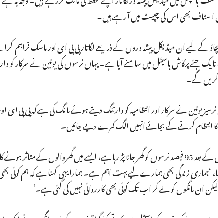
کل ا سٹاف بھی اس کی چپیٹ میں آ رہے ہیں۔
چاؤ کے لیے ان میڈیکل پیشہ وروں کے ذریعے لگاتار پی پی ای اور ماسک فراہم کرا
 نایک جئے پرکاش ہاسپٹل میں سامنے آیا ہے۔ یہاں نرسوں کی یونین نے سرکار کو و
یں کریں گے۔
رسیز یونین نے سرکار اور انتظامیہ کو وارننگ دیتے ہوئے مانگ کی ہے کہ پی پی ای اور
ے کا انتظام کرنے کے بجائے انہیں الگ کمرے دیے جائیں۔
رپورٹ کے مطابق، لوک نایک جئے پرکاش ہاسپٹل سے ڈیوٹی کے بعد 95 فیصد نرسوں کو گھر جانا پڑ رہا ہے، ایسے میں گھروالوں کے متاثر
، ‘ہماری زندگی بھی ہمارے لیے بہت اہم ہے۔ ہمارا یہی کہنا ہے کہ ہم کوئی بھی 
یکن ان مانگوں کو لے کر اب تک کوئی بھی کارروائی نہیں کی گئی ہے۔’
ے جب ایک نرس کو ہاسپٹل میں بھرتی کیا گیا تو نرسوں کی ان مانگوں نے ایک بار پھر