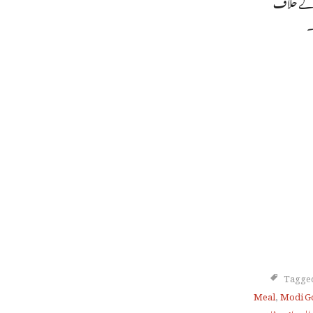
س کے خلاف
۔
Tagged
Meal
,
Modi G
 ایس ای
,
شاہین