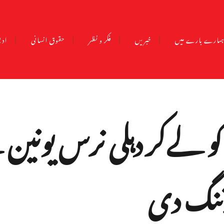
مارے بارے میں
خبریں
فکر و نظر
حقوق انسانی
ادب
کو لےکر دہلی نرس یونین
رننگ دی