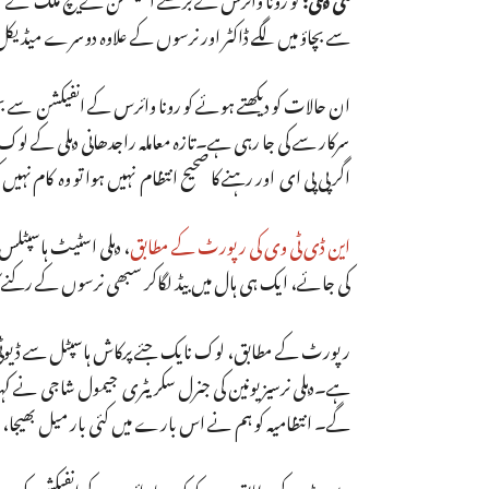
سے بچاؤ میں لگے ڈاکٹر اور نرسوں کے علاوہ دوسرے میڈی
ان حالات کو دیکھتے ہوئے کو رونا وائرس کے انفیکشن سے ب
سرکار سے کی جا رہی ہے۔تازہ معاملہ راجدھانی دہلی کے لوک
اگر پی پی ای اور رہنے کا صحیح انتظام نہیں ہوا تو وہ کام نہ
این ڈی ٹی وی کی رپورٹ کے مطابق
، دہلی اسٹیٹ ہاسپٹلس ن
کی جائے، ایک ہی ہال میں بیڈ لگاکر سبھی نرسوں کے رکن
ہے۔دہلی نرسیز یونین کی جنرل سکریٹری جیمول شاجی نے کہا
گے۔ انتظامیہ کو ہم نے اس بارے میں کئی بار میل بھیجا، ل
رپورٹ کے مطابق، بدھ کو کو رونا وائرس کے انفیکشن کی وجہ س