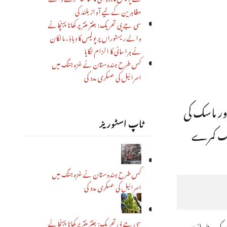
مظاہرین کے لیے آواز بلند کی
سی جے پی تحریک: جنتر منتر پر کھانا پہنچانے
والے ریستوراں پر پولیس کا دباؤ، مالکان
نے ہراسانی کا الزام لگایا
کس طرح ہندوستان نے غزہ جنگ میں
اسرائیل کی عسکری مدد کی
ور ماسک کی
ٹاپ اسٹوریز
الگ کمرے
کس طرح ہندوستان نے غزہ جنگ میں
اسرائیل کی عسکری مدد کی
سی جے پی تحریک: جنتر منتر پر کھانا پہنچانے
 کو رونا وائرس