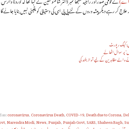
م اے)
کے قومی صدراور راجیہ سبھا ممبر ڈاکٹر شانتنو سین نے کہا تھا کہ کورونا وائر
علاج کر رہے دیگرپیشہ وروں کے لئے پی پی ای کی دستیابی کو یقینی نہیں بنایا جائے گا
‘ پر سوال اٹھائے
نے والے مظاہرین کے لیے آواز بلند کی
 as:
coronavirus
,
Coronavirus Death
,
COVID-19
,
Death due to Corona
,
De
ovt
,
Narendra Modi
,
News
,
Punjab
,
Punjab Govt
,
SARS
,
Shaheen Bagh
,
Su
,
آئی سی ایس ای
,
اردو خبر
,
پنجاب
,
پنجاب حکومت
,
چین
,
دہلی
,
دی وائر اردو
,
ڈبلیو ایچ او
,
سی بی