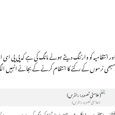
ور انتظامیہ کو وارننگ دیتے ہوئے مانگ کی ہے کہ پی پی ای ا
اکر سبھی نرسوں کے رکنے کا انتظام کرنے کے بجائے انہیں 
(علامتی تصویر: رائٹرس)
لف ہاسپٹل میں میڈیکل پیشہ ورلگاتار اپنے تحفظ کی مانگ کررہے ہیں۔ وجہ یہ ہے کہ