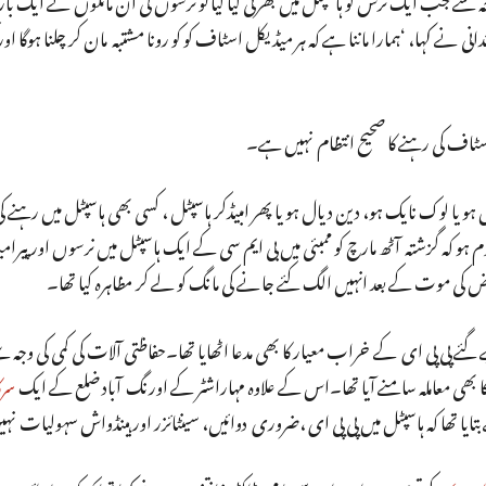
نے کہا، ‘ہمارا ماننا ہے کہ ہر میڈیکل اسٹاف کو کو رونا مشتبہ مان کر چلنا ہوگا او
سٹاف کی رہنے کا صحیح انتظام نہیں ہے۔
ٹل ہو یا لوک نایک ہو، دین دیال ہو یا پھر امبیڈکر ہاسپٹل ، کسی بھی ہاسپٹل میں رہنے
و کہ گزشتہ آٹھ مارچ کو ممبئی میں بی ایم سی کے ایک ہاسپٹل میں نرسوں اور پیر
پی پی ای کے خراب معیار کا بھی مدعا اٹھایا تھا۔حفاظتی آلات کی کمی کی وجہ س
ا بھی معاملہ سامنے آیا تھا۔اس کے علاوہ مہاراشٹر کے اورنگ آباد ضلع کے ایک
سرک
ایا تھا کہ ہاسپٹل میں پی پی ای ،ضروری دوائیں، سینٹائزر اور ہینڈواش سہولیات نہ