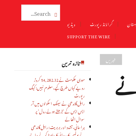

ستان
گراؤنڈ رپورٹ
ویڈیو
SUPPORT THE WIRE
خبریں
تازہ ترین
 نے
مودی حکومت نے 54,282.32 کروڑ
روپے کہاں خرچ کیے، معلوم نہیں: کیگ
رپورٹ
راہل گاندھی نے سینک اسکولوں میں آر
ایس ایس کے ’بڑھتے ہوئے رول‘ پر
سوال اٹھائے
ہراسانی، تشدد اور بربریت: راہل گاندھی
نے پولیس کارروائی کا سامنا کرنے والے