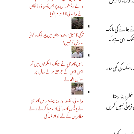
والے ریستوراں پر پولیس کا دباؤ، مالکان
نے ہراسانی کا الزام لگایا
ئے جانے کی مانگ
ترکیہ کا سبق: ہندوستان میں پیپر لیک، کوئی
ارننگ دی ہے کہ
سازش تو نہیں؟
راہل گاندھی نے سینک اسکولوں میں آر
 ماسک کی کمی دور
ایس ایس کے ’بڑھتے ہوئے رول‘ پر
سوال اٹھائے
 ہونے کا خطرہ بنا رہتا
ہراسانی، تشدد اور بربریت: راہل گاندھی
ڈیوٹی نہیں کریں
نے پولیس کارروائی کا سامنا کرنے والے
مظاہرین کے لیے آواز بلند کی
 زور پکڑ لیا