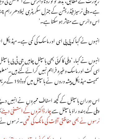
ہے۔دہلی نرسیز فیڈریشن کے جنرل سکریٹری لیلادھر رام چندانی 
اس وائرس سے متاثر ہو سکتا ہے۔’
انہوں نے کہا کہ پی پی ای اور ماسک کی کمی ہے۔ میڈیکل ا
انہوں نے کہا، ‘دہلی کا کوئی بھی ہاسپٹل چاہیں جی ٹی بی ہاسپ
ای کٹ اور ماسک وغیرہ فراہم نہیں کرائے گئے ہیں۔’معلوم ہ
سمیت میڈیکل پیشہ وروں نے ہاسپٹل میں کووڈ 19 کے مریض کی موت کے بعد انہیں الگ کئے جانے کی مانگ کو لے کر مظاہرہ کیا تھا۔
اس دوران ہاسپٹل کے کچھ اسٹاف ممبروں نے انہیں دیے گئے 
دہلی کے ہندو راؤ ہاسپٹل سے
چار ڈاکٹروں کے استعفیٰ دینے
ک
نرسوں نے بھی حفاظتی آلات کی مانگ کی تھی
۔ نرسوں نے بت