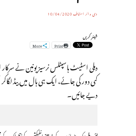
دی وائر اسٹاف
10/04/2020
شیئر کریں
More
Print
دہلی اسٹیٹ ہاسپٹلس نرسیز یونین نے سرکار ا
کمی دور کی جائے، ایک ہی ہال میں بیڈ لگ
دیے جائیں۔
نئی دہلی:
کو رونا وائرس کے بڑھتے انفیکشن کے بیچ ملک کے مخت