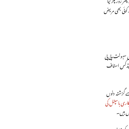
ر کوئی بھی مریض
 کی سہولت،پی پی
امیڈکس اسٹاف
ے گزشتہ دنوں
اری ہاسپٹل کی
یں ہیں۔