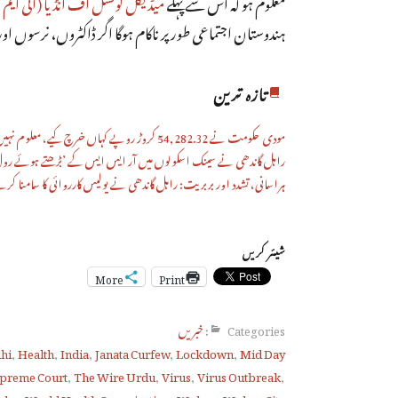
معلوم ہو کہ اس سے پہلے
میڈیکل کونسل آف انڈیا (آئی ای
ہندوستان اجتماعی طور پر ناکام ہوگا اگر ڈاکٹروں، نرسوں اور 
تازہ ترین
مودی حکومت نے 54,282.32 کروڑ روپے کہاں خرچ کیے، معلوم نہیں: کیگ رپورٹ
راہل گاندھی نے سینک اسکولوں میں آر ایس ایس کے ’بڑھتے ہوئے رول
ہراسانی، تشدد اور بربریت: راہل گاندھی نے پولیس کارروائی کا سامنا کر
شیئر کریں
More
Print
Categories:
خبریں
lhi
,
Health
,
India
,
Janata Curfew
,
Lockdown
,
Mid Day
preme Court
,
The Wire Urdu
,
Virus
,
Virus Outbreak
,
who
,
World Health Organisation
,
Wuhan
,
Wuhan City